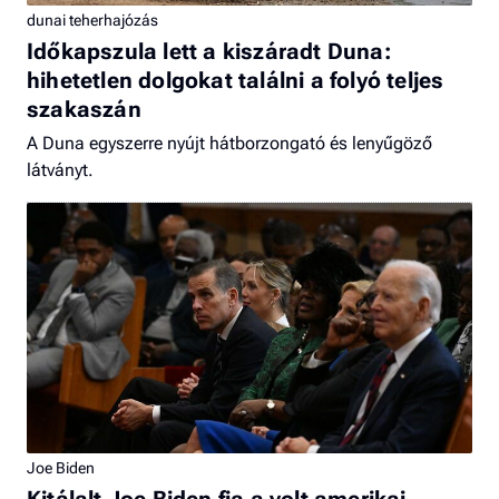
dunai teherhajózás
Időkapszula lett a kiszáradt Duna:
hihetetlen dolgokat találni a folyó teljes
szakaszán
A Duna egyszerre nyújt hátborzongató és lenyűgöző
látványt.
Joe Biden
Kitálalt Joe Biden fia a volt amerikai