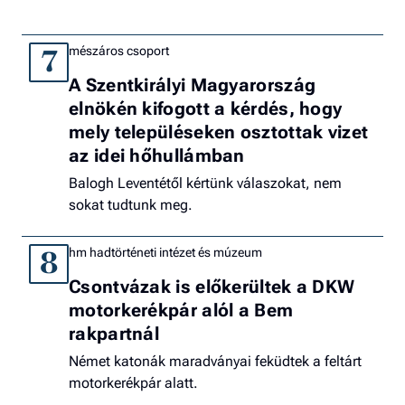
mészáros csoport
7
A Szentkirályi Magyarország
elnökén kifogott a kérdés, hogy
mely településeken osztottak vizet
az idei hőhullámban
Balogh Leventétől kértünk válaszokat, nem
sokat tudtunk meg.
hm hadtörténeti intézet és múzeum
8
Csontvázak is előkerültek a DKW
motorkerékpár alól a Bem
rakpartnál
Német katonák maradványai feküdtek a feltárt
motorkerékpár alatt.