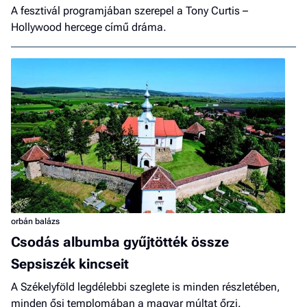
A fesztivál programjában szerepel a Tony Curtis –
Hollywood hercege című dráma.
orbán balázs
Csodás albumba gyűjtötték össze
Sepsiszék kincseit
A Székelyföld legdélebbi szeglete is minden részletében,
minden ősi templomában a magyar múltat őrzi.