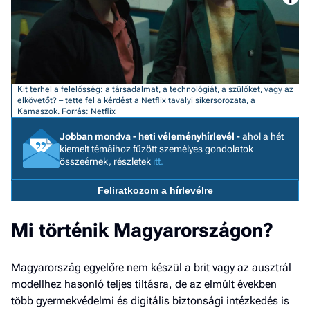
a h
E
a
ú
Kit terhel a felelősség: a társadalmat, a technológiát, a szülőket, vagy az
elkövetőt? – tette fel a kérdést a Netflix tavalyi sikersorozata, a
Kamaszok. Forrás: Netflix
Jobban mondva - heti véleményhírlevél -
ahol a hét
kiemelt témáihoz fűzött személyes gondolatok
összeérnek, részletek
itt.
Feliratkozom a hírlevélre
Mi történik Magyarországon?
Magyarország egyelőre nem készül a brit vagy az ausztrál
modellhez hasonló teljes tiltásra, de az elmúlt években
több gyermekvédelmi és digitális biztonsági intézkedés is