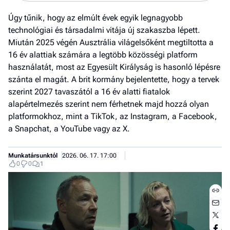
Úgy tűnik, hogy az elmúlt évek egyik legnagyobb
technológiai és társadalmi vitája új szakaszba lépett.
Miután 2025 végén Ausztrália világelsőként megtiltotta a
16 év alattiak számára a legtöbb közösségi platform
használatát, most az Egyesült Királyság is hasonló lépésre
szánta el magát. A brit kormány bejelentette, hogy a tervek
szerint 2027 tavaszától a 16 év alatti fiatalok
alapértelmezés szerint nem férhetnek majd hozzá olyan
platformokhoz, mint a TikTok, az Instagram, a Facebook,
a Snapchat, a YouTube vagy az X.
Munkatársunktól
2026. 06. 17. 17:00
0
0
1
Jobb
- het
véle
Fe