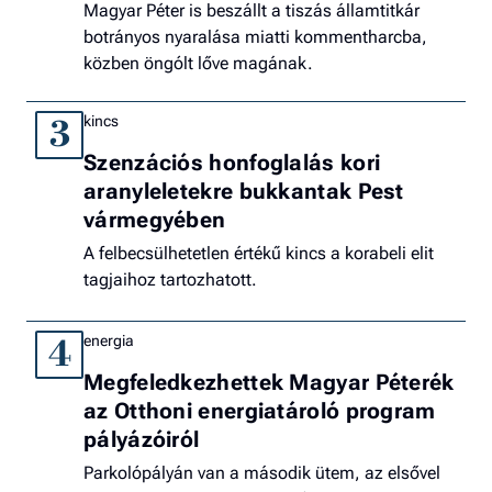
Magyar Péter is beszállt a tiszás államtitkár
botrányos nyaralása miatti kommentharcba,
közben öngólt lőve magának.
kincs
3
Szenzációs honfoglalás kori
aranyleletekre bukkantak Pest
vármegyében
A felbecsülhetetlen értékű kincs a korabeli elit
tagjaihoz tartozhatott.
energia
4
Megfeledkezhettek Magyar Péterék
az Otthoni energiatároló program
pályázóiról
Parkolópályán van a második ütem, az elsővel