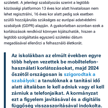
született. A jelenlegi szabályozás szerint a legtöbb
közösségi platformon 13 éves kor alatt hivatalosan nem
lehet regisztrálni, 16 éves kor alatt pedig sok esetben
szülői hozzájárulás szükséges az európai adatvédelmi
szabályok (GDPR) alapján. A gyakorlatban azonban ezek a
korlátozások rendkívül könnyen kijátszhatók, hiszen a
legtöbb szolgáltatás egyszerű születési dátum
megadásával ellenőrzi a felhasználó életkorát.
Az iskolákban az elmúlt években egyre 
több helyen vezettek be mobiltelefon-
használati korlátozásokat, majd 2024 
őszétől országosan is 
szigorodtak a 
szabályok
: a tanulóknak a tanítási idő 
alatt általában le kell adniuk vagy el kell 
zárniuk a telefonjaikat. A kormányzat 
ezt a figyelem javításával és a digitális 
függőség visszaszorításával indokolta.