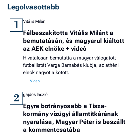
Legolvasottabb
Vitális Milán
1
Félbeszakította Vitális Milánt a
bemutatásán, és magyarul kiáltott
az AEK elnöke + videó
Hivatalosan bemutatta a magyar válogatott
futballistát Varga Barnabás klubja, az athéni
elnök nagyot alkotott.
gajdos lászló
2
Egyre botrányosabb a Tisza-
kormány vízügyi államtitkárának
nyaralása, Magyar Péter is beszállt
a kommentcsatába