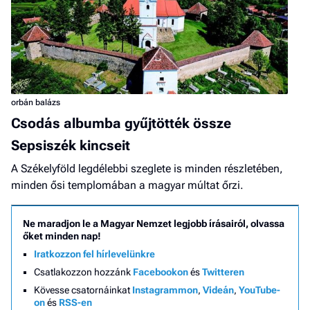
orbán balázs
Csodás albumba gyűjtötték össze
Sepsiszék kincseit
A Székelyföld legdélebbi szeglete is minden részletében,
minden ősi templomában a magyar múltat őrzi.
Ne maradjon le a Magyar Nemzet legjobb írásairól, olvassa
őket minden nap!
Iratkozzon fel hírlevelünkre
Csatlakozzon hozzánk
Facebookon
és
Twitteren
Kövesse csatornáinkat
Instagrammon
,
Videán
,
YouTube-
on
és
RSS-en