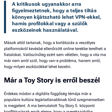
A kritikusok ugyanakkor arra 
figyelmeztetnek, hogy a teljes tiltás 
könnyen kijátszható lehet VPN-ekkel, 
hamis profilokkal vagy a szülők 
eszközeinek használatával. 
Mások attól tartanak, hogy a korlátozás a veszélyes
platformokról kevésbé ellenőrzött online terekbe terelheti a
fiatalokat. Valószínűleg ezért sem véletlen, hogy a vita ma
már nem arról szól, hogy van-e probléma, hanem arról,
hogy milyen eszközökkel lehet kezelni.
Már a Toy Story is erről beszél
Érdekes módon a digitális függőség témája már a
populáris kultúra legártatlanabbnak tűnő szegmenseiben
is megjelent. A ma bemutatott Toy Story 5. központi
konfliktusának egyik eleme, hogy a gyerekszobába