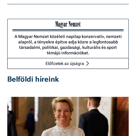
A Magyar Nemzet közéleti napilap konzervatív, nemzeti
alapról, a tényekre építve adja közre a legfontosabb
társadalmi, politikai, gazdasági, kulturális és sport
témájú információkat.
Előfizetek az újságra
Belföldi híreink