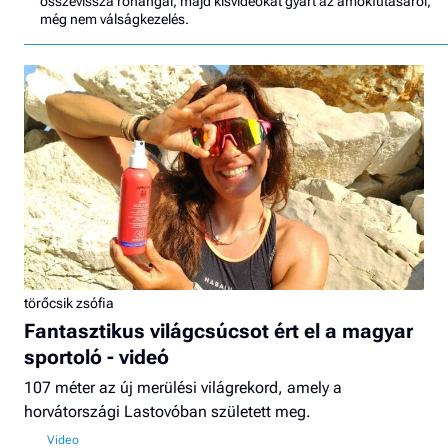
összevissza rohangál, majd kisvideókat gyárt az ámokfutásáról,
még nem válságkezelés.
törőcsik zsófia
Fantasztikus világcsúcsot ért el a magyar
sportoló - videó
107 méter az új merülési világrekord, amely a
horvátországi Lastovóban született meg.