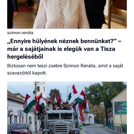
szimon renáta
„Ennyire hülyének nėznek bennünket?” –
már a sajátjainak is elegük van a Tisza
hergeléséből
Biztosan nem teszi zsebre Szimon Renáta, amit a saját
szavazóitól kapott.