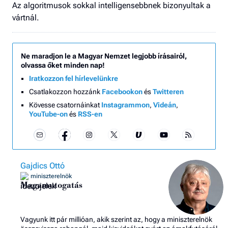
Az algoritmusok sokkal intelligensebbnek bizonyultak a
vártnál.
Ne maradjon le a Magyar Nemzet legjobb írásairól,
olvassa őket minden nap!
Iratkozzon fel hírlevelünkre
Csatlakozzon hozzánk
Facebookon
és
Twitteren
Kövesse csatornáinkat
Instagrammon
,
Videán
,
YouTube-on
és
RSS-en
Gajdics Ottó
miniszterelnök
Magamutogatás
Vagyunk itt pár millióan, akik szerint az, hogy a miniszterelnök