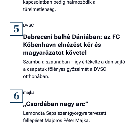
kapcsolatban pedig halmozódik a
türelmetlenség.
DVSC
5
Debreceni balhé Dániában: az FC
Köbenhavn elnézést kér és
magyarázatot követel
Szamba a szaunában – így értékelte a dán sajtó
a csapatuk fölényes győzelmét a DVSC
otthonában.
majka
6
„Csordában nagy arc”
Lemondta Sepsiszentgyörgyre tervezett
fellépését Majoros Péter Majka.