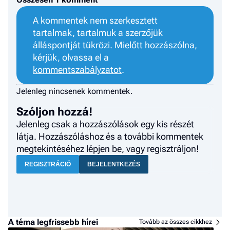
A kommentek nem szerkesztett
tartalmak, tartalmuk a szerzőjük
álláspontját tükrözi. Mielőtt hozzászólna,
kérjük, olvassa el a
kommentszabályzatot
.
Jelenleg nincsenek kommentek.
Szóljon hozzá!
Jelenleg csak a hozzászólások egy kis részét
látja. Hozzászóláshoz és a további kommentek
megtekintéséhez lépjen be, vagy regisztráljon!
REGISZTRÁCIÓ
BEJELENTKEZÉS
A téma legfrissebb hírei
Tovább az összes cikkhez