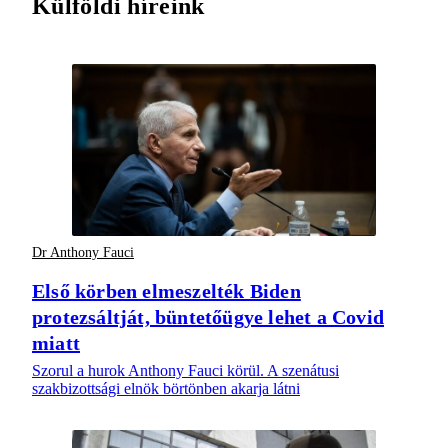
Külföldi híreink
Dr Anthony Fauci
Első körben elmeszelték Biden
protezsáltját, büntetőügye lehet a Covid
miatt
Szorul a hurok Anthony Fauci körül. A szenátusi
szakbizottsági elnök börtönben akarja látni