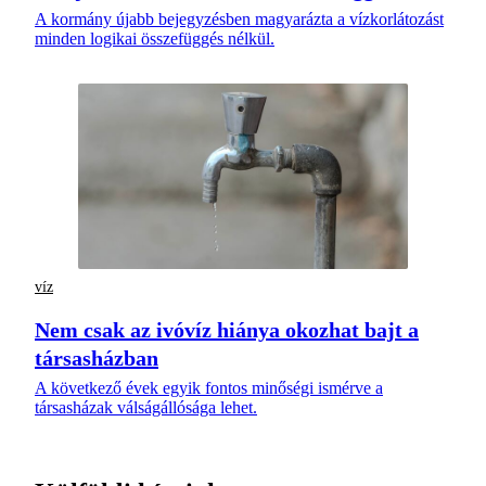
A kormány újabb bejegyzésben magyarázta a vízkorlátozást
minden logikai összefüggés nélkül.
víz
Nem csak az ivóvíz hiánya okozhat bajt a
társasházban
A következő évek egyik fontos minőségi ismérve a
társasházak válságállósága lehet.