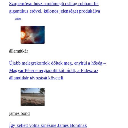
Szupernóva: húsz naptömegű csillag robbant fel
gigantikus erővel, különös jelenséget produkálva
államtitkár
Újabb melegrekordok dőltek meg, enyhül a hőség –
Magyar Péter energiapolitikát bírált, a Fidesz az
államtitkár távozását követeli
james bond
Így kellett volna kinéznie James Bondnak