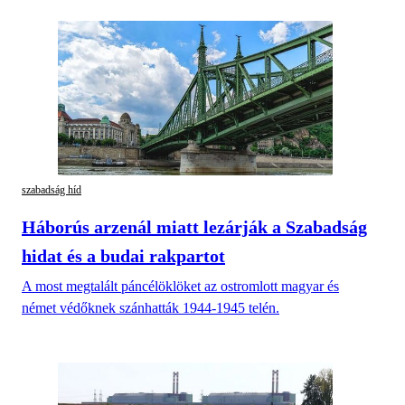
szabadság híd
Háborús arzenál miatt lezárják a Szabadság
hidat és a budai rakpartot
A most megtalált páncélöklöket az ostromlott magyar és
német védőknek szánhatták 1944-1945 telén.