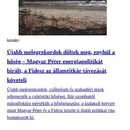
kormány
Újabb melegrekordok dőltek meg, enyhül a
hőség – Magyar Péter energiapolitikát
bírált, a Fidesz az államtitkár távozását
követeli
Újabb melegrekordok, csőtörések és szabadtéri tüzek
jellemezték a csütörtöki hőséget. Bár szombattól
másodfokúra mérséklik a hőségriasztást, a kialakult helyzet
miatt Magyar Péter és a Fidesz között is újabb politikai vita
bontakozott ki.