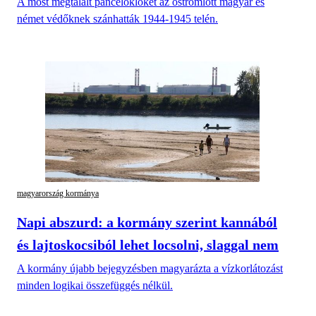
A most megtalált páncélöklöket az ostromlott magyar és
német védőknek szánhatták 1944-1945 telén.
magyarország kormánya
Napi abszurd: a kormány szerint kannából
és lajtoskocsiból lehet locsolni, slaggal nem
A kormány újabb bejegyzésben magyarázta a vízkorlátozást
minden logikai összefüggés nélkül.