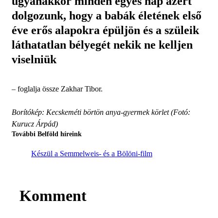
ugyanakkor minden egyes nap azért
dolgozunk, hogy a babák életének első
éve erős alapokra épüljön és a szüleik
láthatatlan bélyegét nekik ne kelljen
viselniük
– foglalja össze Zakhar Tibor.
Borítókép: Kecskeméti börtön anya-gyermek körlet (Fotó:
Kurucz Árpád)
További Belföld híreink
Készül a Semmelweis- és a Bölöni-film
Komment