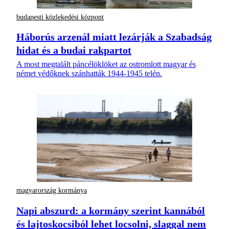
budapesti közlekedési központ
Háborús arzenál miatt lezárják a Szabadság
hidat és a budai rakpartot
A most megtalált páncélöklöket az ostromlott magyar és
német védőknek szánhatták 1944-1945 telén.
magyarország kormánya
Napi abszurd: a kormány szerint kannából
és lajtoskocsiból lehet locsolni, slaggal nem