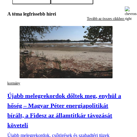
A téma legfrissebb hírei
Tovább az összes cikkhez
kormány
Újabb melegrekordok dőltek meg, enyhül a
hőség – Magyar Péter energiapolitikát
bírált, a Fidesz az államtitkár távozását
követeli
Újabb melegrekordok, csőtörések és szabadtéri tüzek