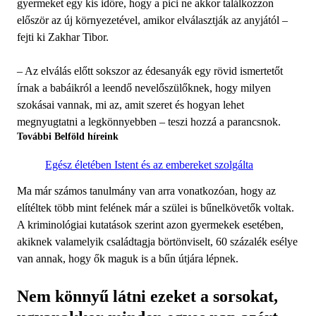
gyermeket egy kis időre, hogy a pici ne akkor találkozzon
először az új környezetével, amikor elválasztják az anyjától –
fejti ki Zakhar Tibor.
– Az elválás előtt sokszor az édesanyák egy rövid ismertetőt
írnak a babáikról a leendő nevelőszülőknek, hogy milyen
szokásai vannak, mi az, amit szeret és hogyan lehet
megnyugtatni a legkönnyebben – teszi hozzá a parancsnok.
További Belföld híreink
Egész életében Istent és az embereket szolgálta
Ma már számos tanulmány van arra vonatkozóan, hogy az
elítéltek több mint felének már a szülei is bűnelkövetők voltak.
A kriminológiai kutatások szerint azon gyermekek esetében,
akiknek valamelyik családtagja börtönviselt, 60 százalék esélye
van annak, hogy ők maguk is a bűn útjára lépnek.
Nem könnyű látni ezeket a sorsokat,