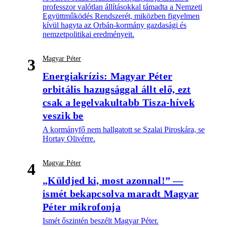
professzor valótlan állításokkal támadta a Nemzeti
Együttműködés Rendszerét, miközben figyelmen
kívül hagyta az Orbán-kormány gazdasági és
nemzetpolitikai eredményeit.
Magyar Péter
3
Energiakrízis: Magyar Péter
orbitális hazugsággal állt elő, ezt
csak a legelvakultabb Tisza-hívek
veszik be
A kormányfő nem hallgatott se Szalai Piroskára, se
Hortay Olivérre.
Magyar Péter
4
„Küldjed ki, most azonnal!” —
ismét bekapcsolva maradt Magyar
Péter mikrofonja
Ismét őszintén beszélt Magyar Péter.