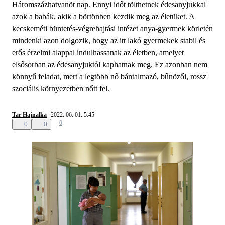
Háromszázhatvanöt nap. Ennyi időt tölthetnek édesanyjukkal
azok a babák, akik a börtönben kezdik meg az életüket. A
kecskeméti büntetés-végrehajtási intézet anya-gyermek körletén
mindenki azon dolgozik, hogy az itt lakó gyermekek stabil és
erős érzelmi alappal indulhassanak az életben, amelyet
elsősorban az édesanyjuktól kaphatnak meg. Ez azonban nem
könnyű feladat, mert a legtöbb nő bántalmazó, bűnözői, rossz
szociális környezetben nőtt fel.
Tar Hajnalka
2022. 06. 01. 5:45
0
0
0