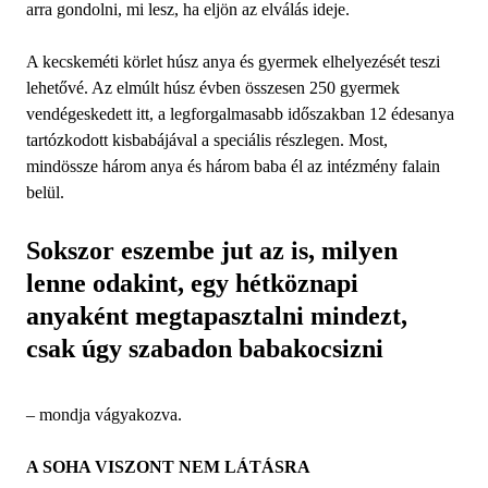
arra gondolni, mi lesz, ha eljön az elválás ideje.
A kecskeméti körlet húsz anya és gyermek elhelyezését teszi
lehetővé. Az elmúlt húsz évben összesen 250 gyermek
vendégeskedett itt, a legforgalmasabb időszakban 12 édesanya
tartózkodott kisbabájával a speciális részlegen. Most,
mindössze három anya és három baba él az intézmény falain
belül.
Sokszor eszembe jut az is, milyen
lenne odakint, egy hétköznapi
anyaként megtapasztalni mindezt,
csak úgy szabadon babakocsizni
– mondja vágyakozva.
A SOHA VISZONT NEM LÁTÁSRA