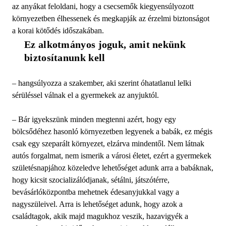
az anyákat feloldani, hogy a csecsemők kiegyensúlyozott
környezetben élhessenek és megkapják az érzelmi biztonságot
a korai kötődés időszakában.
Ez alkotmányos joguk, amit nekünk 
biztosítanunk kell 
– hangsúlyozza a szakember, aki szerint óhatatlanul lelki
sérüléssel válnak el a gyermekek az anyjuktól.
– Bár igyekszünk minden megtenni azért, hogy egy
bölcsődéhez hasonló környezetben legyenek a babák, ez mégis
csak egy szeparált környezet, elzárva mindentől. Nem látnak
autós forgalmat, nem ismerik a városi életet, ezért a gyermekek
születésnapjához közeledve lehetőséget adunk arra a babáknak,
hogy kicsit szocializálódjanak, sétálni, játszótérre,
bevásárlóközpontba mehetnek édesanyjukkal vagy a
nagyszüleivel. Arra is lehetőséget adunk, hogy azok a
családtagok, akik majd magukhoz veszik, hazavigyék a