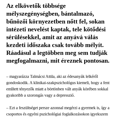
Az elkövetők többsége
mélyszegénységben, bántalmazó,
bűnözői környezetben nőtt fel, sokan
intézeti nevelést kaptak, tele kötődési
sérülésekkel, amit az anyává válás
kezdeti időszaka csak tovább mélyít.
Ráadásul a legtöbben meg sem tudják
megfogalmazni, mit éreznek pontosan.
– magyarázza Talmácsi Attila, aki az édesanyák lelkéről
gondoskodik. A klinikai-szakpszichológus kiemeli, hogy a fent
említett tényezők miatt a börtönben vált anyák körében sokkal
gyakoribb a szorongás vagy a depresszió.
– Ezt a feszültséget persze azonnal megérzi a gyermek is, így a
csoportos és egyéni pszichológiai foglalkozásokon igyekszem