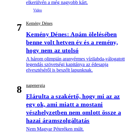
elkerülvén a még nagyobb kárt.
Kemény Dénes
7
Kemény Dénes: Apám ölelésében
benne volt hetven év és a remény,
hogy nem az utolsó
A három olimpián aranyérmes vízilabda-válogatott
legendás szövetségi kapitánya az édesapja
elvesztéséről is beszélt lapunknak.
napenergia
8
Elárulta a szakértő, hogy mi az az
egy ok, ami miatt a mostani
vészhelyzetben nem omlott össze a
hazai áramszolgáltatás
Nem Magyar Péteréken múlt.