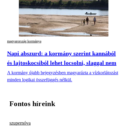
magyarország kormánya
Napi abszurd: a kormány szerint kannából
és lajtoskocsiból lehet locsolni, slaggal nem
A kormány újabb bejegyzésben magyarázta a vízkorlátozást
minden logikai összefüggés nélkül.
Fontos híreink
szupernóva