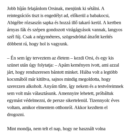
Jobb híján felajánlom Orsinak, menjünk ki sétálni. A
reintegrációs tiszt is engedélyt ad, előkerül a babakocsi,
Abigélre rózsaszín sapka és hozzá illő takaró kerül. A kertben
árnyas fák és szépen gondozott virágágyások vannak, langyos
szél fúj. Csak a négyméteres, szögesdróttal átszőtt kerítés
döbbent rá, hogy hol is vagyunk.
– Én sem így terveztem az életem – kezdi Orsi, és egy kis
szünet után úgy folytatja: – Apám keményen ivott, ami azzal
járt, hogy rendszeresen bántott minket. Hiába volt a legtöbb
kocsmából már kitiltva, sajnos mindig megoldotta, hogy
szerezzen alkoholt. Anyám tűrte, így nekem és a testvéreimnek
sem volt más választásunk. Amennyire lehetett, próbáltuk
egymást védelmezni, de persze sikertelenül. Tizennyolc éves
voltam, amikor elmentem otthonról. Akkor kezdtem el
drogozni.
Mint mondja, nem telt el nap, hogy ne használt volna