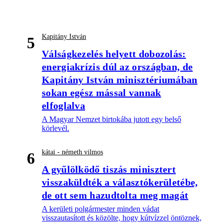
Kapitány István
5
Válságkezelés helyett dobozolás:
energiakrízis dúl az országban, de
Kapitány István minisztériumában
sokan egész mással vannak
elfoglalva
A Magyar Nemzet birtokába jutott egy belső
körlevél.
kátai - németh vilmos
6
A gyűlölködő tiszás minisztert
visszaküldték a választókerületébe,
de ott sem hazudtolta meg magát
A kerületi polgármester minden vádat
visszautasított és közölte, hogy kútvízzel öntöznek,