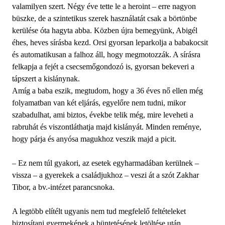
valamilyen szert. Négy éve tette le a heroint – erre nagyon
büszke, de a szintetikus szerek használatát csak a börtönbe
kerülése óta hagyta abba. Közben újra bemegyünk, Abigél
éhes, heves sírásba kezd. Orsi gyorsan leparkolja a babakocsit
és automatikusan a falhoz áll, hogy megmotozzák. A sírásra
felkapja a fejét a csecsemőgondozó is, gyorsan bekeveri a
tápszert a kislánynak.
Amíg a baba eszik, megtudom, hogy a 36 éves nő ellen még
folyamatban van két eljárás, egyelőre nem tudni, mikor
szabadulhat, ami biztos, évekbe telik még, mire leveheti a
rabruhát és viszontláthatja majd kislányát. Minden reménye,
hogy párja és anyósa magukhoz veszik majd a picit.
– Ez nem túl gyakori, az esetek egyharmadában kerülnek –
vissza – a gyerekek a családjukhoz – veszi át a szót Zakhar
Tibor, a bv.-intézet parancsnoka.
A legtöbb elítélt ugyanis nem tud megfelelő feltételeket
biztosítani gyermekének a büntetésének letöltése után.