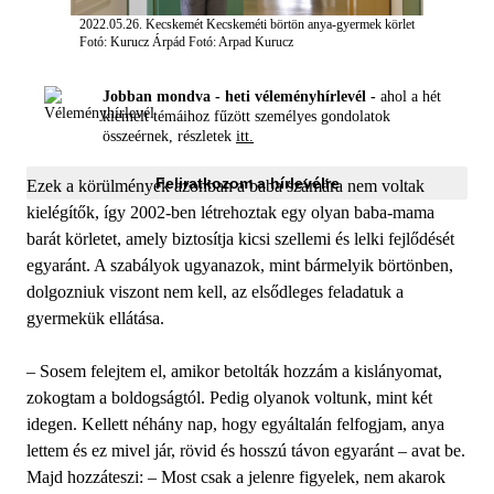
2022.05.26. Kecskemét Kecskeméti börtön anya-gyermek körlet
Fotó: Kurucz Árpád
Fotó: Arpad Kurucz
Jobban mondva - heti véleményhírlevél -
ahol a hét
kiemelt témáihoz fűzött személyes gondolatok
összeérnek, részletek
itt.
Feliratkozom a hírlevélre
Ezek a körülmények azonban a baba számára nem voltak
kielégítők, így 2002-ben létrehoztak egy olyan baba-mama
barát körletet, amely biztosítja kicsi szellemi és lelki fejlődését
egyaránt. A szabályok ugyanazok, mint bármelyik börtönben,
dolgozniuk viszont nem kell, az elsődleges feladatuk a
gyermekük ellátása.
– Sosem felejtem el, amikor betolták hozzám a kislányomat,
zokogtam a boldogságtól. Pedig olyanok voltunk, mint két
idegen. Kellett néhány nap, hogy egyáltalán felfogjam, anya
lettem és ez mivel jár, rövid és hosszú távon egyaránt – avat be.
Majd hozzáteszi: – Most csak a jelenre figyelek, nem akarok