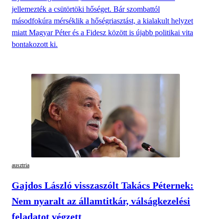
jellemezték a csütörtöki hőséget. Bár szombattól
másodfokúra mérséklik a hőségriasztást, a kialakult helyzet
miatt Magyar Péter és a Fidesz között is újabb politikai vita
bontakozott ki.
ausztria
Gajdos László visszaszólt Takács Péternek:
Nem nyaralt az államtitkár, válságkezelési
feladatot végzett