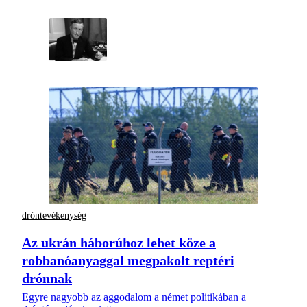
dróntevékenység
Az ukrán háborúhoz lehet köze a
robbanóanyaggal megpakolt reptéri
drónnak
Egyre nagyobb az aggodalom a német politikában a