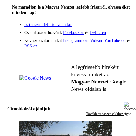
Ne maradjon le a Magyar Nemzet legjobb írásairól, olvassa őket
minden nap!
Iratkozzon fel hírlevelünkre
Csatlakozzon hozzánk
Facebookon
és
Twitteren
Kövesse csatornáinkat
Instagrammon
,
Videán
,
YouTube-on
és
RSS-en
A legfrissebb hírekért
kövess minket az
Magyar Nemzet
Google
News oldalán is!
Címoldalról ajánljuk
Tovább az összes cikkhez