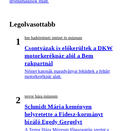
dróntámadások miatt.
Legolvasottabb
hm hadtörténeti intézet és múzeum
1
Csontvázak is előkerültek a DKW
motorkerékpár alól a Bem
rakpartnál
Német katonák maradványai feküdtek a feltárt
motorkerékpár alatt.
terror háza múzeum
2
Schmidt Mária keményen
helyretette a Fidesz-kormányt
bíráló Egedy Gergelyt
A Terror Háza Múzeum főigazgatója szerint a