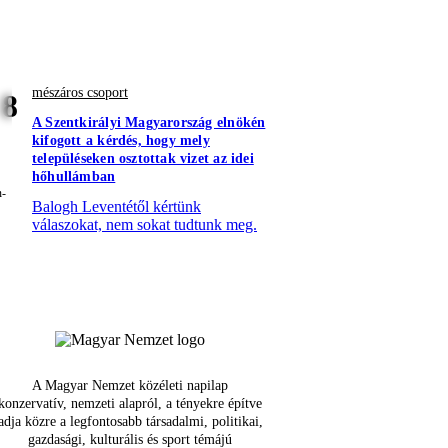
mészáros csoport
8
A Szentkirályi Magyarország elnökén
kifogott a kérdés, hogy mely
településeken osztottak vizet az idei
hőhullámban
Balogh Leventétől kértünk
válaszokat, nem sokat tudtunk meg.
A Magyar Nemzet közéleti napilap
konzervatív, nemzeti alapról, a tényekre építve
adja közre a legfontosabb társadalmi, politikai,
gazdasági, kulturális és sport témájú