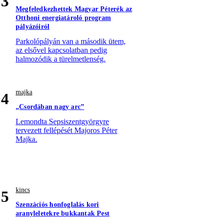
3
Megfeledkezhettek Magyar Péterék az
Otthoni energiatároló program
pályázóiról
Parkolópályán van a második ütem,
az elsővel kapcsolatban pedig
halmozódik a türelmetlenség.
majka
4
„Csordában nagy arc”
Lemondta Sepsiszentgyörgyre
tervezett fellépését Majoros Péter
Majka.
kincs
5
Szenzációs honfoglalás kori
aranyleletekre bukkantak Pest