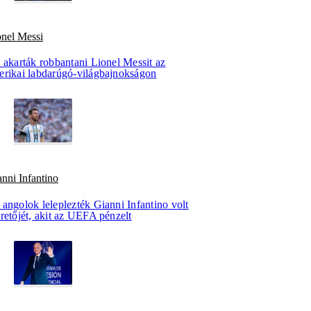
onel Messi
 akarták robbantani Lionel Messit az
erikai labdarúgó-világbajnokságon
nni Infantino
angolok leleplezték Gianni Infantino volt
retőjét, akit az UEFA pénzelt