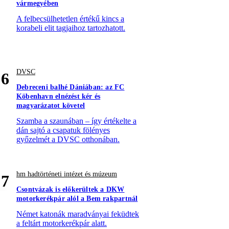
vármegyében
A felbecsülhetetlen értékű kincs a
korabeli elit tagjaihoz tartozhatott.
DVSC
6
Debreceni balhé Dániában: az FC
Köbenhavn elnézést kér és
magyarázatot követel
Szamba a szaunában – így értékelte a
dán sajtó a csapatuk fölényes
győzelmét a DVSC otthonában.
hm hadtörténeti intézet és múzeum
7
Csontvázak is előkerültek a DKW
motorkerékpár alól a Bem rakpartnál
Német katonák maradványai feküdtek
a feltárt motorkerékpár alatt.