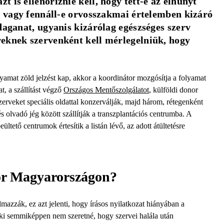
 is ellenőriznie kell, hogy tett-e az elhunyt 
t vagy fennáll-e orvosszakmai értelemben kizáró 
daganat, ugyanis kizárólag egészséges szerv 
eknek szervenként kell mérlegelniük, hogy 
amat zöld jelzést kap, akkor a koordinátor mozgósítja a folyamat
at, a szállítást végző
Országos Mentőszolgálatot
, külföldi donor
szerveket speciális oldattal konzerválják, majd három, rétegenként
és olvadó jég között szállítják a transzplantációs centrumba. A
tető centrumok értesítik a listán lévő, az adott átültetésre
or Magyarországon?
lmazzák, ez azt jelenti, hogy írásos nyilatkozat hiányában a
 Aki semmiképpen nem szeretné, hogy szervei halála után