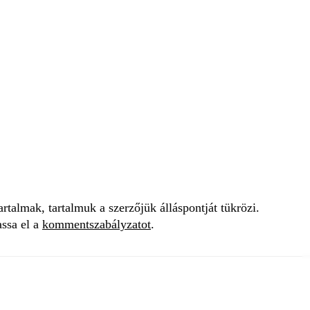
talmak, tartalmuk a szerzőjük álláspontját tükrözi.
assa el a
kommentszabályzatot
.