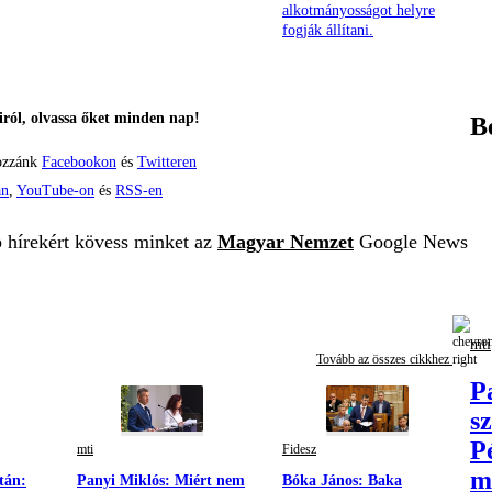
alkotmányosságot helyre
fogják állítani.
ról, olvassa őket minden nap!
B
ozzánk
Facebookon
és
Twitteren
án
,
YouTube-on
és
RSS-en
b hírekért kövess minket az
Magyar Nemzet
Google News
mti
Tovább az összes cikkhez
P
s
P
mti
Fidesz
m
tán:
Panyi Miklós: Miért nem
Bóka János: Baka