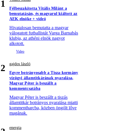
1
Félbeszakította Vitális Milánt a
bemutatásán, és magyarul kiáltott az
AEK elnöke + videó
Hivatalosan bemutatta a magyar
válogatott futballistát Varga Barnabás
klubja, az athéni elnök nagyot
alkotott.
gajdos lászló
2
Egyre botrányosabb a Tisza-kormány
vízügyi államtitkárának nyaralása,
Magyar Péter is beszállt a
kommentcsatába
Magyar Péter is beszállt a tiszás
államtitkár botrányos nyaralása miatti
kommentharcba, közben öngólt lőve
magának.
energia