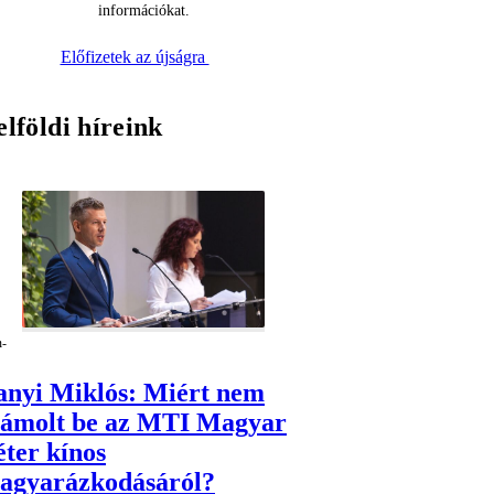
információkat.
Előfizetek az újságra
elföldi híreink
anyi Miklós: Miért nem
zámolt be az MTI Magyar
éter kínos
agyarázkodásáról?