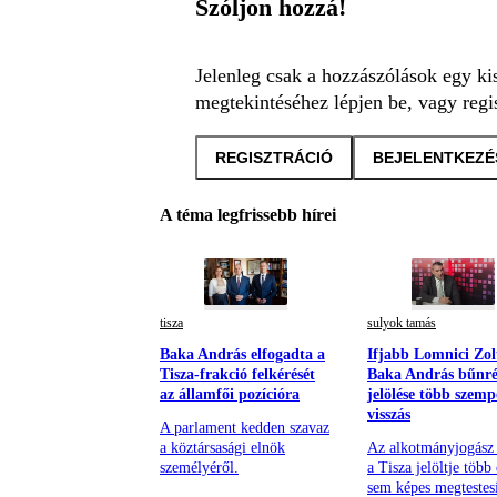
Szóljon hozzá!
Jelenleg csak a hozzászólások egy ki
megtekintéséhez lépjen be, vagy regis
REGISZTRÁCIÓ
BEJELENTKEZÉ
A téma legfrissebb hírei
tisza
sulyok tamás
Baka András elfogadta a
Ifjabb Lomnici Zol
Tisza-frakció felkérését
Baka András bűnrés
az államfői pozícióra
jelölése több szem
visszás
A parlament kedden szavaz
a köztársasági elnök
Az alkotmányjogász 
személyéről.
a Tisza jelöltje több
sem képes megtestesí