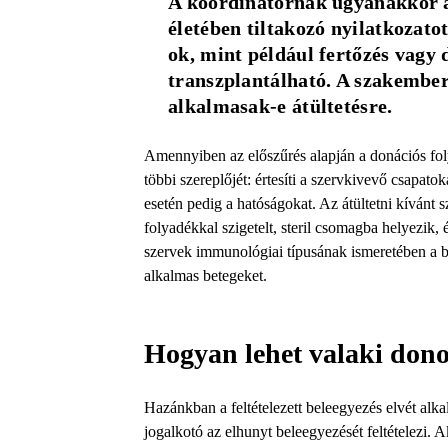
A koordinátornak ugyanakkor azt
életében tiltakozó nyilatkozato
ok, mint például fertőzés vagy 
transzplantálható. A szakember
alkalmasak-e átültetésre.
Amennyiben az előszűrés alapján a donációs foly
többi szereplőjét: értesíti a szervkivevő csapatok
esetén pedig a hatóságokat. Az átültetni kívánt 
folyadékkal szigetelt, steril csomagba helyezik, 
szervek immunológiai típusának ismeretében a beül
alkalmas betegeket.
Hogyan lehet valaki don
Hazánkban a feltételezett beleegyezés elvét alka
jogalkotó az elhunyt beleegyezését feltételezi.