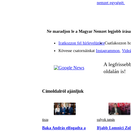
nemzet egységét.
Ne maradjon le a Magyar Nemzet legjobb írásai
Iratkozzon fel hírlevelünkre
Csatlakozzon h
Kövesse csatornáinkat
Instagrammon
,
Vide
A legfrisseb
oldalán is!
Címoldalról ajánljuk
tisza
sulyok tamás
Baka András elfogadta a
Ifjabb Lomnici Zol