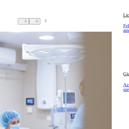
Li
0
0
0
Fel
am
Gia
Az 
sze