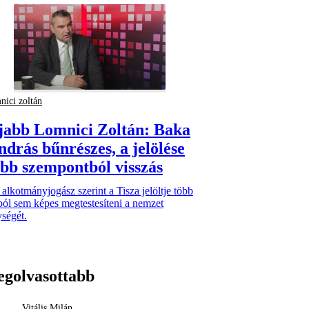
nici zoltán
fjabb Lomnici Zoltán: Baka
ndrás bűnrészes, a jelölése
öbb szempontból visszás
alkotmányjogász szerint a Tisza jelöltje több
ól sem képes megtestesíteni a nemzet
ségét.
egolvasottabb
Vitális Milán