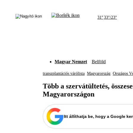
31°
33°/23°
Magyar Nemzet
Belföld
transzplantációs várólista
Magyarország
Országos Vé
Több a szervátültetés, összes
Magyarországon
Itt állíthatja be, hogy a Google 