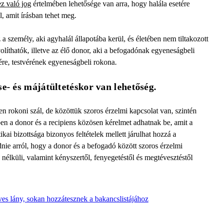
z való jog
értelmében lehetősége van arra, hogy halála esetére
l, amit írásban tehet meg.
a személy, aki agyhalál állapotába kerül, és életében nem tiltakozott
volíthatók, illetve az élő donor, aki a befogadónak egyeneságbeli
ére, testvérének egyeneságbeli rokona.
se- és májátültetéskor van lehetőség.
n rokoni szál, de közöttük szoros érzelmi kapcsolat van, szintén
en a donor és a recipiens közösen kérelmet adhatnak be, amit a
ikai bizottsága bizonyos feltételek mellett járulhat hozzá a
nie arról, hogy a donor és a befogadó között szoros érzelmi
 nélküli, valamint kényszertől, fenyegetéstől és megtévesztéstől
ves lány, sokan hozzátesznek a bakancslistájához