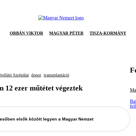
ORBÁN VIKTOR
MAGYAR PÉTER
TISZA-KORMÁNY
F
rellátó Szolgálat
donor
transzplantáció
en 12 ezer műtétet végeztek
Ma
Ba
fel
keresőben elsők között legyen a Magyar Nemzet