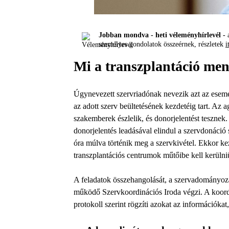
Jobban mondva - heti véleményhírlevél -
a
személyes gondolatok összeérnek, részletek
i
Mi a transzplantáció men
Úgynevezett szervriadónak nevezik azt az esemé
az adott szerv beültetésének kezdetéig tart. Az a
szakemberek észlelik, és donorjelentést tesznek
donorjelentés leadásával elindul a szervdonáció 
óra múlva történik meg a szervkivétel. Ekkor ke
transzplantációs centrumok műtőibe kell kerülni
A feladatok összehangolását, a szervadományoz
működő Szervkoordinációs Iroda végzi. A koordin
protokoll szerint rögzíti azokat az információka