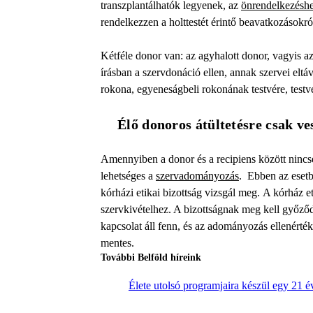
transzplantálhatók legyenek, az
önrendelkezéshe
rendelkezzen a holttestét érintő beavatkozásokró
Kétféle donor van: az agyhalott donor, vagyis az 
írásban a szervdonáció ellen, annak szervei eltá
rokona, egyeneságbeli rokonának testvére, testv
Élő donoros átültetésre csak ve
Amennyiben a donor és a recipiens között nincse
lehetséges a
szervadományozás
. Ebben az esetb
kórházi etikai bizottság vizsgál meg. A kórház et
szervkivételhez. A bizottságnak meg kell győződ
kapcsolat áll fenn, és az adományozás ellenérték
mentes.
További Belföld híreink
Élete utolsó programjaira készül egy 21 é