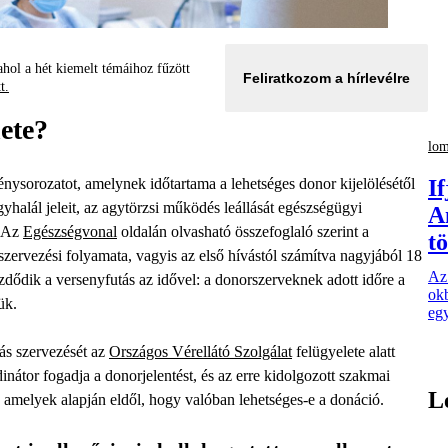
hol a hét kiemelt témáihoz fűzött
Feliratkozom a hírlevélre
tt.
ete?
lom
nysorozatot, amelynek időtartama a lehetséges donor kijelölésétől
I
gyhalál jeleit, az agytörzsi működés leállását egészségügyi
A
. Az
Egészségvonal
oldalán olvasható összefoglaló szerint a
t
szervezési folyamata, vagyis az első hívástól számítva nagyjából 18
Az 
zdődik a versenyfutás az idővel: a donorszerveknek adott időre a
okb
ük.
egy
ás szervezését az
Országos Vérellátó Szolgálat
felügyelete alatt
átor fogadja a donorjelentést, és az erre kidolgozott szakmai
L
t, amelyek alapján eldől, hogy valóban lehetséges-e a donáció.