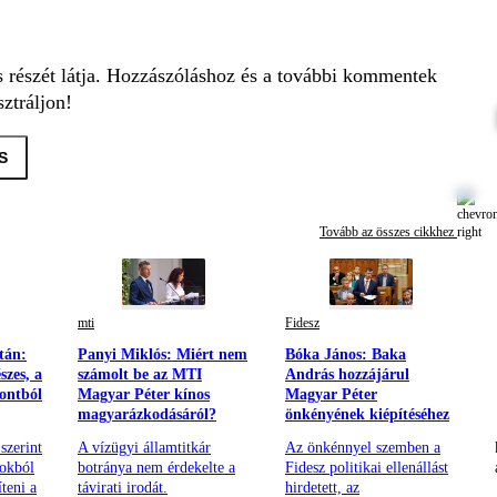
s részét látja. Hozzászóláshoz és a további kommentek
ztráljon!
S
Tovább az összes cikkhez
mti
Fidesz
tán:
Panyi Miklós: Miért nem
Bóka János: Baka
zes, a
számolt be az MTI
András hozzájárul
pontból
Magyar Péter kínos
Magyar Péter
magyarázkodásáról?
önkényének kiépítéséhez
szerint
A vízügyi államtitkár
Az önkénnyel szemben a
 okból
botránya nem érdekelte a
Fidesz politikai ellenállást
teni a
távirati irodát.
hirdetett, az