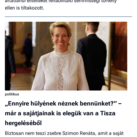
ártatlanul elítélteket rehabilitáló semmisségi törvény
ellen is tiltakozott.
politikus
„Ennyire hülyének nėznek bennünket?” –
már a sajátjainak is elegük van a Tisza
hergeléséből
Biztosan nem teszi zsebre Szimon Renáta, amit a saját