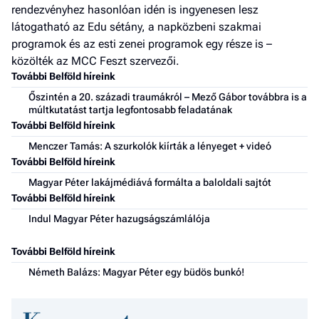
rendezvényhez hasonlóan idén is ingyenesen lesz
látogatható az Edu sétány, a napközbeni szakmai
programok és az esti zenei programok egy része is –
közölték az MCC Feszt szervezői.
További Belföld híreink
Őszintén a 20. századi traumákról – Mező Gábor továbbra is a
múltkutatást tartja legfontosabb feladatának
További Belföld híreink
Menczer Tamás: A szurkolók kiírták a lényeget + videó
További Belföld híreink
Magyar Péter lakájmédiává formálta a baloldali sajtót
További Belföld híreink
Indul Magyar Péter hazugságszámlálója
További Belföld híreink
Németh Balázs: Magyar Péter egy büdös bunkó!