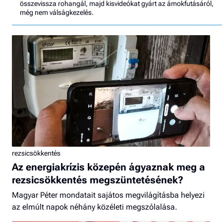
összevissza rohangál, majd kisvideókat gyárt az ámokfutásáról,
még nem válságkezelés.
rezsicsökkentés
Az energiakrízis közepén ágyaznak meg a
rezsicsökkentés megszüntetésének?
Magyar Péter mondatait sajátos megvilágításba helyezi
az elmúlt napok néhány közéleti megszólalása.