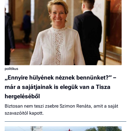
politikus
„Ennyire hülyének nėznek bennünket?” –
már a sajátjainak is elegük van a Tisza
hergeléséből
Biztosan nem teszi zsebre Szimon Renáta, amit a saját
szavazóitól kapott.