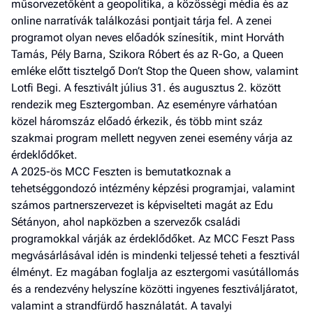
műsorvezetőként a geopolitika, a közösségi média és az
online narratívák találkozási pontjait tárja fel. A zenei
programot olyan neves előadók színesítik, mint Horváth
Tamás, Pély Barna, Szikora Róbert és az R-Go, a Queen
emléke előtt tisztelgő Don’t Stop the Queen show, valamint
Lotfi Begi. A fesztivált július 31. és augusztus 2. között
rendezik meg Esztergomban. Az eseményre várhatóan
közel háromszáz előadó érkezik, és több mint száz
szakmai program mellett negyven zenei esemény várja az
érdeklődőket.
A 2025-ös MCC Feszten is bemutatkoznak a
tehetséggondozó intézmény képzési programjai, valamint
számos partnerszervezet is képviselteti magát az Edu
Sétányon, ahol napközben a szervezők családi
programokkal várják az érdeklődőket. Az MCC Feszt Pass
megvásárlásával idén is mindenki teljessé teheti a fesztivál
élményt. Ez magában foglalja az esztergomi vasútállomás
és a rendezvény helyszíne közötti ingyenes fesztiváljáratot,
valamint a strandfürdő használatát. A tavalyi