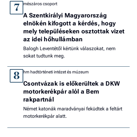
mészáros csoport
7
A Szentkirályi Magyarország
elnökén kifogott a kérdés, hogy
mely településeken osztottak vizet
az idei hőhullámban
Balogh Leventétől kértünk válaszokat, nem
sokat tudtunk meg.
hm hadtörténeti intézet és múzeum
8
Csontvázak is előkerültek a DKW
motorkerékpár alól a Bem
rakpartnál
Német katonák maradványai feküdtek a feltárt
motorkerékpár alatt.