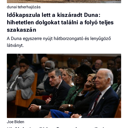
dunai teherhajózás
Időkapszula lett a kiszáradt Duna:
hihetetlen dolgokat találni a folyó teljes
szakaszán
A Duna egyszerre nyújt hátborzongató és lenyűgöző
látványt.
Joe Biden