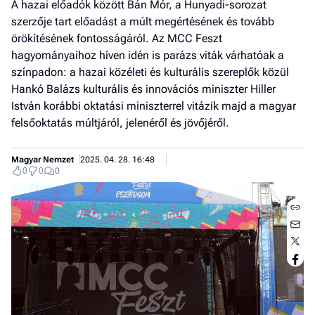
A hazai előadók között Bán Mór, a Hunyadi-sorozat
szerzője tart előadást a múlt megértésének és tovább
örökítésének fontosságáról. Az MCC Feszt
hagyományaihoz híven idén is parázs viták várhatóak a
színpadon: a hazai közéleti és kulturális szereplők közül
Hankó Balázs kulturális és innovációs miniszter Hiller
István korábbi oktatási miniszterrel vitázik majd a magyar
felsőoktatás múltjáról, jelenéről és jövőjéről.
Magyar Nemzet
2025. 04. 28. 16:48
0
0
0
Jobb
- het
véle
Fe