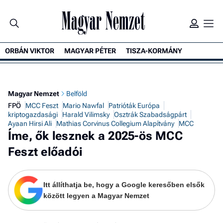
ORBÁN VIKTOR
MAGYAR PÉTER
TISZA-KORMÁNY
K
Magyar Nemzet
Belföld
FPÖ
MCC Feszt
Mario Nawfal
Patrióták Európa
kriptogazdasági
Harald Vilimsky
Osztrák Szabadságpárt
Ayaan Hirsi Ali
Mathias Corvinus Collegium Alapítvány
MCC
Íme, ők lesznek a 2025-ös MCC
Feszt előadói
Itt állíthatja be, hogy a Google keresőben elsők
között legyen a Magyar Nemzet