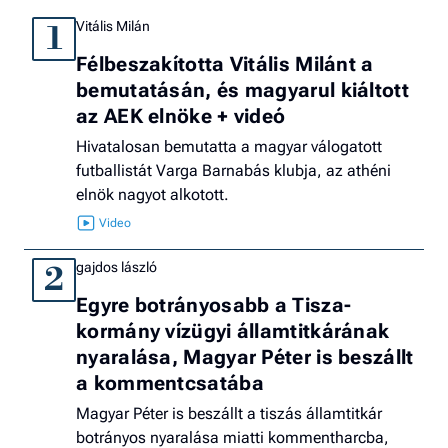
Vitális Milán
1
Félbeszakította Vitális Milánt a
bemutatásán, és magyarul kiáltott
az AEK elnöke + videó
Hivatalosan bemutatta a magyar válogatott
futballistát Varga Barnabás klubja, az athéni
elnök nagyot alkotott.
gajdos lászló
2
Egyre botrányosabb a Tisza-
kormány vízügyi államtitkárának
nyaralása, Magyar Péter is beszállt
a kommentcsatába
Magyar Péter is beszállt a tiszás államtitkár
botrányos nyaralása miatti kommentharcba,