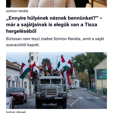
szimon renáta
„Ennyire hülyének nėznek bennünket?” –
már a sajátjainak is elegük van a Tisza
hergeléséből
Biztosan nem teszi zsebre Szimon Renáta, amit a saját
szavazóitól kapott.
bohár dániel