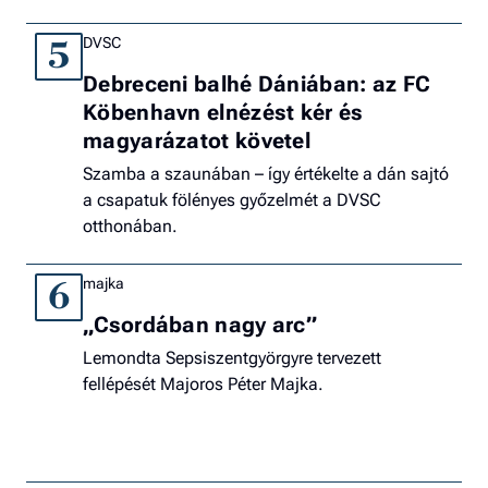
DVSC
5
Debreceni balhé Dániában: az FC
Köbenhavn elnézést kér és
magyarázatot követel
Szamba a szaunában – így értékelte a dán sajtó
a csapatuk fölényes győzelmét a DVSC
otthonában.
majka
6
„Csordában nagy arc”
Lemondta Sepsiszentgyörgyre tervezett
fellépését Majoros Péter Majka.