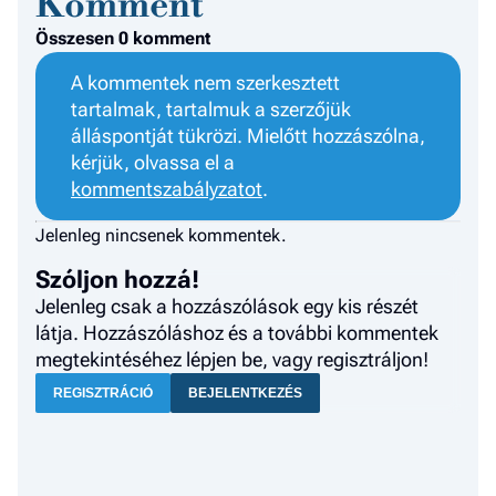
Komment
Összesen 0 komment
A kommentek nem szerkesztett
tartalmak, tartalmuk a szerzőjük
álláspontját tükrözi. Mielőtt hozzászólna,
kérjük, olvassa el a
kommentszabályzatot
.
Jelenleg nincsenek kommentek.
Szóljon hozzá!
Jelenleg csak a hozzászólások egy kis részét
látja. Hozzászóláshoz és a további kommentek
megtekintéséhez lépjen be, vagy regisztráljon!
REGISZTRÁCIÓ
BEJELENTKEZÉS