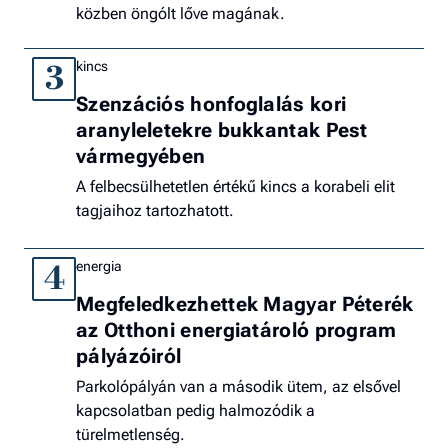
közben öngólt lőve magának.
kincs
3
Szenzációs honfoglalás kori
aranyleletekre bukkantak Pest
vármegyében
A felbecsülhetetlen értékű kincs a korabeli elit
tagjaihoz tartozhatott.
energia
4
Megfeledkezhettek Magyar Péterék
az Otthoni energiatároló program
pályázóiról
Parkolópályán van a második ütem, az elsővel
kapcsolatban pedig halmozódik a
türelmetlenség.