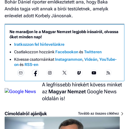
Bohár Dániel riporter emlékeztetett arra, hogy Baka
András tagja volt annak a bírói testületnek, amelyik
enlevelet adott Korbely Jánosnak.
Ne maradjon le a Magyar Nemzet legjobb írásairól, olvassa
őket minden nap!
Iratkozzon fel hírlevelünkre
Csatlakozzon hozzánk
Facebookon
és
Twitteren
Kövesse csatornáinkat
Instagrammon
,
Videán
,
YouTube-
on
és
RSS-en
A legfrissebb hírekért kövess minket
az
Magyar Nemzet
Google News
oldalán is!
Címoldalról ajánljuk
Tovább az összes cikkhez