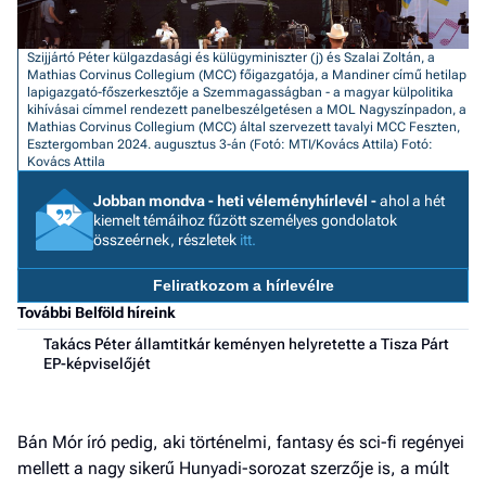
a h
Szijjártó Péter külgazdasági és külügyminiszter (j) és Szalai Zoltán, a
E
Mathias Corvinus Collegium (MCC) főigazgatója, a Mandiner című hetilap
a
lapigazgató-főszerkesztője a Szemmagasságban - a magyar külpolitika
ú
kihívásai címmel rendezett panelbeszélgetésen a MOL Nagyszínpadon, a
Mathias Corvinus Collegium (MCC) által szervezett tavalyi MCC Feszten,
Esztergomban 2024. augusztus 3-án (Fotó: MTI/Kovács Attila)
Fotó:
Kovács Attila
Jobban mondva - heti véleményhírlevél -
ahol a hét
kiemelt témáihoz fűzött személyes gondolatok
összeérnek, részletek
itt.
Feliratkozom a hírlevélre
További Belföld híreink
Takács Péter államtitkár keményen helyretette a Tisza Párt
EP-képviselőjét
Bán Mór író pedig, aki történelmi, fantasy és sci-fi regényei
mellett a nagy sikerű Hunyadi-sorozat szerzője is, a múlt