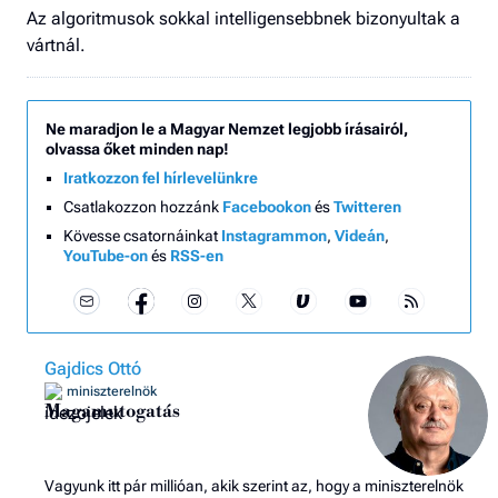
Az algoritmusok sokkal intelligensebbnek bizonyultak a
vártnál.
Ne maradjon le a Magyar Nemzet legjobb írásairól,
olvassa őket minden nap!
Iratkozzon fel hírlevelünkre
Csatlakozzon hozzánk
Facebookon
és
Twitteren
Kövesse csatornáinkat
Instagrammon
,
Videán
,
YouTube-on
és
RSS-en
Gajdics Ottó
miniszterelnök
Magamutogatás
Vagyunk itt pár millióan, akik szerint az, hogy a miniszterelnök