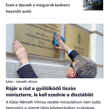
Ezek a típusok a magyarok kedvenc
használt autói
kátai - németh vilmos
Rájár a rúd a gyűlölködő tiszás
miniszterre, le kell szednie a dísztáblát
A Kátai-Németh Vilmos vezette minisztérium nem tudta
bemutatni a vitatott tábla kihelyezéséhez szükséges