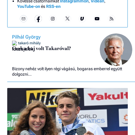
Kövesse csatornáinkat
Instagrammon
,
Videán
,
YouTube-on
és
RSS-en
Pilhál György
takaró mihály
Csak a baj volt Takaróval?
Bizony nehéz volt ilyen régi vágású, bogaras emberrel együtt
dolgozni…