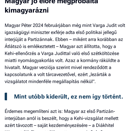
Magyar jó előre megpróbálta
kimagyarázni
Magyar Péter 2024 februárjában még mint Varga Judit volt
igazságügyi miniszter exférje adta első politikai jellegű
interjúját a Partizánnak. Ebben – miként arra korábban az
Átlátszó is emlékeztetett – Magyar azt állította, hogy a
Kehi-ellenőrzés a Varga Judittal való első szétköltözése
miatti nyomásgyakorlás volt. Azaz a kormány ráküldte a
hivatalt. Magyar verziója szerint mivel rendeződött a
kapcsolatunk a volt tárcavezetővel, ezért „lezárták a
vizsgálatot mindenféle megállapítás nélkül”.
Mint utóbb kiderült, ez nem így történt.
Érdemes megemlíteni azt is: Magyar az első Partizán-
interjúban arról is beszélt, hogy a Kehi-vizsgálat mellett
azért távozott – saját kezdeményezésére – a Diákhitel