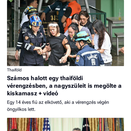
Thaiföld
Számos halott egy thaiföldi
vérengzésben, a nagyszüleit is megölte a
kiskamasz + videó
Egy 14 éves fiú az elkövető, aki a vérengzés végén
öngyilkos lett.