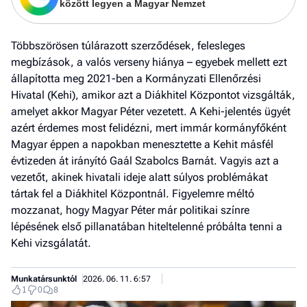
között legyen a Magyar Nemzet
Többszörösen túlárazott szerződések, felesleges
megbízások, a valós verseny hiánya – egyebek mellett ezt
állapította meg 2021-ben a Kormányzati Ellenőrzési
Hivatal (Kehi), amikor azt a Diákhitel Központot vizsgálták,
amelyet akkor Magyar Péter vezetett. A Kehi-jelentés ügyét
azért érdemes most felidézni, mert immár kormányfőként
Magyar éppen a napokban menesztette a Kehit másfél
évtizeden át irányító Gaál Szabolcs Barnát. Vagyis azt a
vezetőt, akinek hivatali ideje alatt súlyos problémákat
tártak fel a Diákhitel Központnál. Figyelemre méltó
mozzanat, hogy Magyar Péter már politikai színre
lépésének első pillanatában hiteltelenné próbálta tenni a
Kehi vizsgálatát.
Jobb
- het
véle
Munkatársunktól
2026. 06. 11. 6:57
1
0
8
Fe