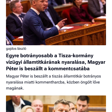
gajdos lászló
Egyre botrányosabb a Tisza-kormány
vízügyi államtitkárának nyaralása, Magyar
Péter is beszállt a kommentcsatába
Magyar Péter is beszállt a tiszás államtitkár botrányos
nyaralása miatti kommentharcba, közben öngólt lőve
magának.