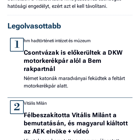
hatósági engedélyt, ezért azt el kell távolítani.
Legolvasottabb
hm hadtörténeti intézet és múzeum
1
Csontvázak is előkerültek a DKW
motorkerékpár alól a Bem
rakpartnál
Német katonák maradványai feküdtek a feltárt
motorkerékpár alatt.
Vitális Milán
2
Félbeszakította Vitális Milánt a
bemutatásán, és magyarul kiáltott
az AEK elnöke + videó