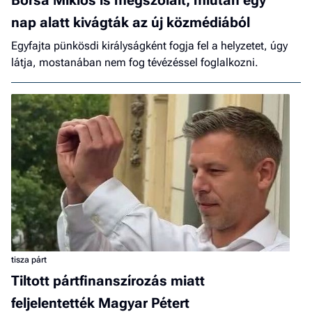
Borsa Miklós is megszólalt, miután egy
nap alatt kivágták az új közmédiából
Egyfajta pünkösdi királyságként fogja fel a helyzetet, úgy
látja, mostanában nem fog tévézéssel foglalkozni.
tisza párt
Tiltott pártfinanszírozás miatt
feljelentették Magyar Pétert