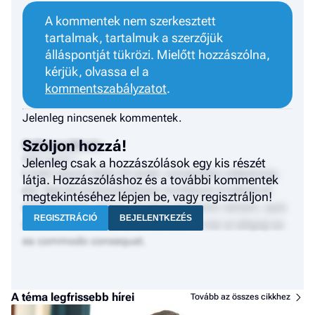
A kommentek nem szerkesztett
tartalmak, tartalmuk a szerzőjük
álláspontját tükrözi. Mielőtt hozzászólna,
kérjük, olvassa el a
kommentszabályzatot
.
Jelenleg nincsenek kommentek.
Szóljon hozzá!
Felhasználónév
2024. január 1.
Jelenleg csak a hozzászólások egy kis részét
Lorem ipsum dolor sit amet, consectetur adipiscing
látja. Hozzászóláshoz és a további kommentek
elit. Sed do eiusmod tempor incididunt ut labore et
megtekintéséhez lépjen be, vagy regisztráljon!
dolore magna aliqua. Ut enim ad minim veniam, quis
REGISZTRÁCIÓ
BEJELENTKEZÉS
nostrud exercitation ullamco laboris nisi ut aliquip ex
ea commodo consequat.
A téma legfrissebb hírei
Tovább az összes cikkhez