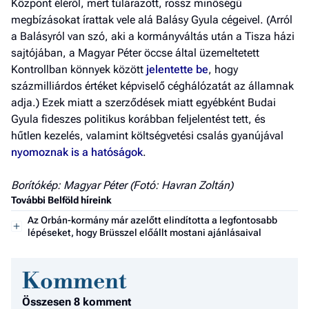
Központ éléről, mert túlárazott, rossz minőségű
megbízásokat írattak vele alá Balásy Gyula cégeivel. (Arról
a Balásyról van szó, aki a kormányváltás után a Tisza házi
sajtójában, a Magyar Péter öccse által üzemeltetett
Kontrollban könnyek között
jelentette be
, hogy
százmilliárdos értéket képviselő céghálózatát az államnak
adja.) Ezek miatt a szerződések miatt egyébként Budai
Gyula fideszes politikus korábban feljelentést tett, és
hűtlen kezelés, valamint költségvetési csalás gyanújával
nyomoznak is a hatóságok
.
Borítókép: Magyar Péter (Fotó: Havran Zoltán)
További Belföld híreink
Az Orbán-kormány már azelőtt elindította a legfontosabb
lépéseket, hogy Brüsszel előállt mostani ajánlásaival
Komment
Összesen 8 komment