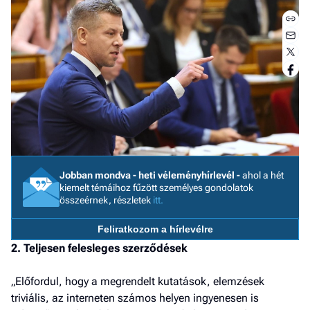
a h
E
a
ú
Jobban mondva - heti véleményhírlevél -
ahol a hét
kiemelt témáihoz fűzött személyes gondolatok
összeérnek, részletek
itt.
Feliratkozom a hírlevélre
2. Teljesen felesleges szerződések
„Előfordul, hogy a megrendelt kutatások, elemzések
triviális, az interneten számos helyen ingyenesen is