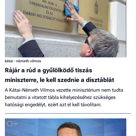
kátai - németh vilmos
Rájár a rúd a gyűlölködő tiszás
miniszterre, le kell szednie a dísztáblát
A Kátai-Németh Vilmos vezette minisztérium nem tudta
bemutatni a vitatott tábla kihelyezéséhez szükséges
hatósági engedélyt, ezért azt el kell távolítani.