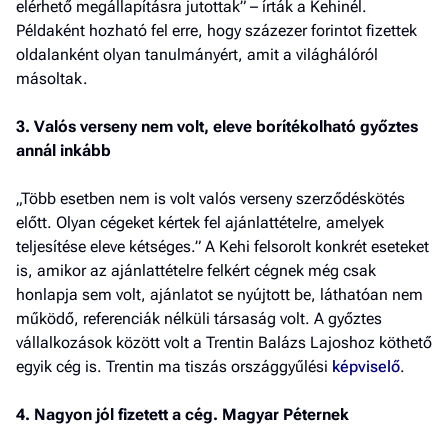
elérhető megállapításra jutottak” – írták a Kehinél.
Példaként hozható fel erre, hogy százezer forintot fizettek
oldalanként olyan tanulmányért, amit a világhálóról
másoltak.
3. Valós verseny nem volt, eleve borítékolható győztes
annál inkább
„Több esetben nem is volt valós verseny szerződéskötés
előtt. Olyan cégeket kértek fel ajánlattételre, amelyek
teljesítése eleve kétséges.” A Kehi felsorolt konkrét eseteket
is, amikor az ajánlattételre felkért cégnek még csak
honlapja sem volt, ajánlatot se nyújtott be, láthatóan nem
működő, referenciák nélküli társaság volt. A győztes
vállalkozások között volt a Trentin Balázs Lajoshoz köthető
egyik cég is. Trentin ma tiszás országgyűlési
képviselő
.
4. Nagyon jól fizetett a cég. Magyar Péternek