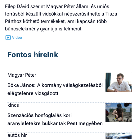
Filep Dávid szerint Magyar Péter állami és uniós
forrásból készült videókkal népszerűsíthette a Tisza
Párthoz köthető termékeket, ami kapcsán több
bűncselekmény gyanúja is felmerül.
Fontos híreink
Magyar Péter
Bóka János: A kormány válságkezelésből
elégtelenre vizsgázott
kincs
Szenzációs honfoglalás kori
aranyleletekre bukkantak Pest megyében
autós hír