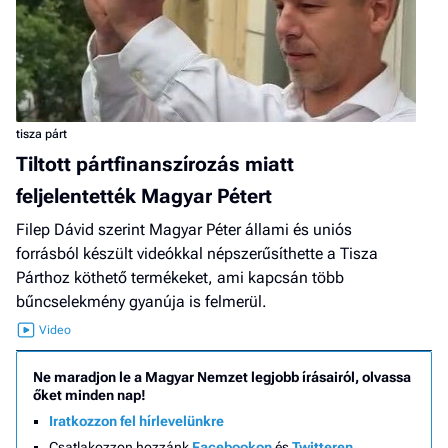
tisza párt
Tiltott pártfinanszírozás miatt
feljelentették Magyar Pétert
Filep Dávid szerint Magyar Péter állami és uniós
forrásból készült videókkal népszerűsíthette a Tisza
Párthoz köthető termékeket, ami kapcsán több
bűncselekmény gyanúja is felmerül.
Ne maradjon le a Magyar Nemzet legjobb írásairól, olvassa
őket minden nap!
Iratkozzon fel hírlevelünkre
Csatlakozzon hozzánk
Facebookon
és
Twitteren