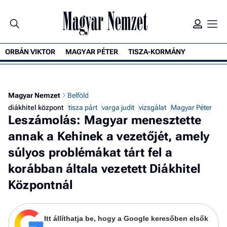
ORBÁN VIKTOR
MAGYAR PÉTER
TISZA-KORMÁNY
K
Magyar Nemzet
Belföld
diákhitel központ
tisza párt
varga judit
vizsgálat
Magyar Péter
Leszámolás: Magyar menesztette
annak a Kehinek a vezetőjét, amely
súlyos problémákat tárt fel a
korábban általa vezetett Diákhitel
Központnál
Itt állíthatja be, hogy a Google keresőben elsők