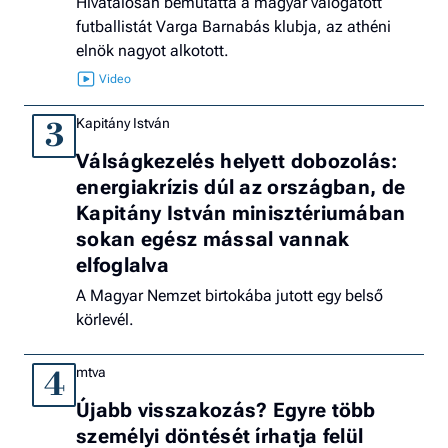
Hivatalosan bemutatta a magyar válogatott
futballistát Varga Barnabás klubja, az athéni
elnök nagyot alkotott.
Kapitány István
3
Válságkezelés helyett dobozolás:
energiakrízis dúl az országban, de
Kapitány István minisztériumában
sokan egész mással vannak
elfoglalva
A Magyar Nemzet birtokába jutott egy belső
körlevél.
mtva
4
Újabb visszakozás? Egyre több
személyi döntését írhatja felül