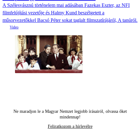
A Szélesvásznú történelem mai adásában Fazekas Eszter, az NFI
filmfelújítási vezetője és Halmy Kund beszélgetett a
műsorvezetőkkel Bacsó Péter sokat taglalt filmszatírájáról, A tanúról.
Ne maradjon le a Magyar Nemzet legjobb írásairól, olvassa őket
mindennap!
Feliratkozom a hírlevélre