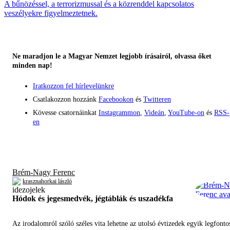
A bűnözéssel, a terrorizmussal és a közrenddel kapcsolatos
veszélyekre figyelmeztetnek.
Ne maradjon le a Magyar Nemzet legjobb írásairól, olvassa őket
minden nap!
Iratkozzon fel hírlevelünkre
Csatlakozzon hozzánk
Facebookon
és
Twitteren
Kövesse csatornáinkat
Instagrammon
,
Videán
,
YouTube-on
és
RSS-
en
Brém-Nagy Ferenc
krasznahorkai lászló
Hódok és jegesmedvék, jégtáblák és uszadékfa
Az irodalomról szóló széles vita lehetne az utolsó évtizedek egyik legfont