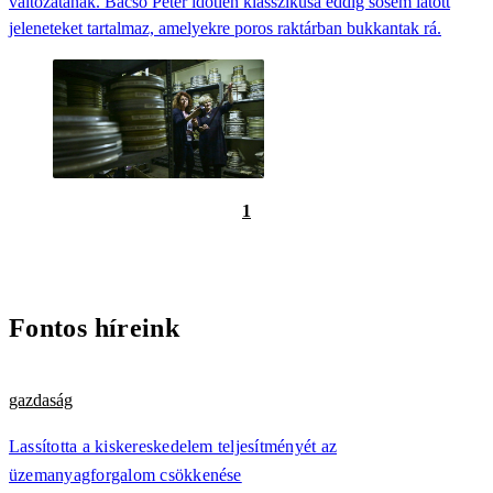
változatának. Bacsó Péter időtlen klasszikusa eddig sosem látott
jeleneteket tartalmaz, amelyekre poros raktárban bukkantak rá.
1
Fontos híreink
gazdaság
Lassította a kiskereskedelem teljesítményét az
üzemanyagforgalom csökkenése