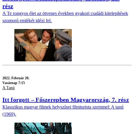
rész
A Te rongyos élet az ötvenes években gyakori családi kitelepítések
szomorú emlékét idézi fel.
2022.
Február 20.
Vasárnap 7:15
A Tanú
Itt forgott – Főszerepben Magyarország, 7. rész
Klasszikus magyar filmek helyszínei filmturista szemmel: A tanú
(1969).