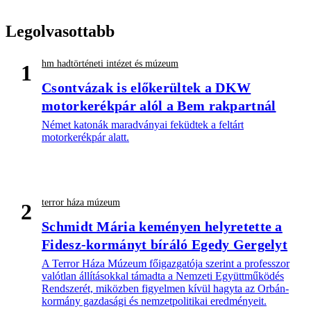
Legolvasottabb
hm hadtörténeti intézet és múzeum
1
Csontvázak is előkerültek a DKW
motorkerékpár alól a Bem rakpartnál
Német katonák maradványai feküdtek a feltárt
motorkerékpár alatt.
terror háza múzeum
2
Schmidt Mária keményen helyretette a
Fidesz-kormányt bíráló Egedy Gergelyt
A Terror Háza Múzeum főigazgatója szerint a professzor
valótlan állításokkal támadta a Nemzeti Együttműködés
Rendszerét, miközben figyelmen kívül hagyta az Orbán-
kormány gazdasági és nemzetpolitikai eredményeit.