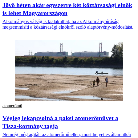
Jövő héten akár egyszerre két köztársasági elnök
is lehet Magyarországon
Alkotmányos válság is kialakulhat, ha az Alkotmánybíróság
megsemmisíti a köztársasági elnökről szóló alaptörvény-módosítást.
atomerőmű
Végleg lekapcsolná a paksi atomerőművet a
Tisza-kormány tagja
Nemrég még agitált az atomerőmű ellen, most helyettes államtitkár