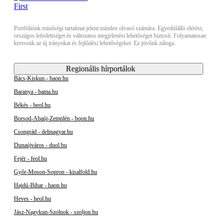
Portfóliónk minőségi tartalmat jelent minden olvasó számára. Egyedülálló elérést,
országos lefedettséget és változatos megjelenési lehetőséget biztosít. Folyamatosan
keressük az új irányokat és fejlődési lehetőségeket. Ez jövőnk záloga.
Regionális hírportálok
Bács-Kiskun - baon.hu
Baranya - bama.hu
Békés - beol.hu
Borsod-Abaúj-Zemplén - boon.hu
Csongrád - delmagyar.hu
Dunaújváros - duol.hu
Fejér - feol.hu
Győr-Moson-Sopron - kisalfold.hu
Hajdú-Bihar - haon.hu
Heves - heol.hu
Jász-Nagykun-Szolnok - szoljon.hu