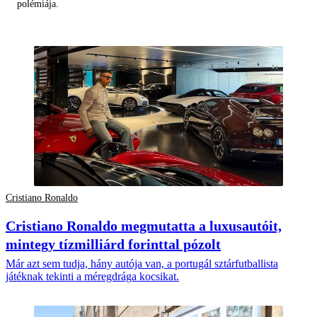
polémiája.
Cristiano Ronaldo
Cristiano Ronaldo megmutatta a luxusautóit,
mintegy tízmilliárd forinttal pózolt
Már azt sem tudja, hány autója van, a portugál sztárfutballista
játéknak tekinti a méregdrága kocsikat.