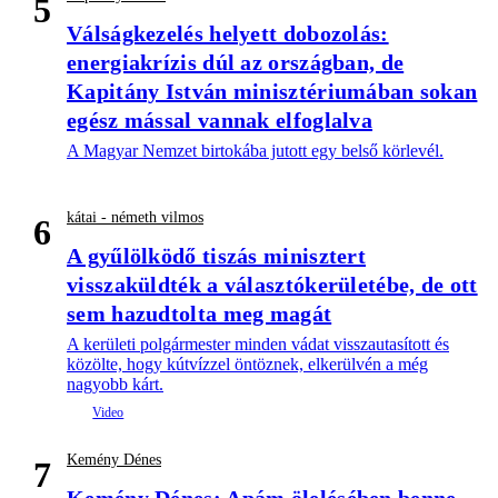
5
Válságkezelés helyett dobozolás:
energiakrízis dúl az országban, de
Kapitány István minisztériumában sokan
egész mással vannak elfoglalva
A Magyar Nemzet birtokába jutott egy belső körlevél.
kátai - németh vilmos
6
A gyűlölködő tiszás minisztert
visszaküldték a választókerületébe, de ott
sem hazudtolta meg magát
A kerületi polgármester minden vádat visszautasított és
közölte, hogy kútvízzel öntöznek, elkerülvén a még
nagyobb kárt.
Kemény Dénes
7