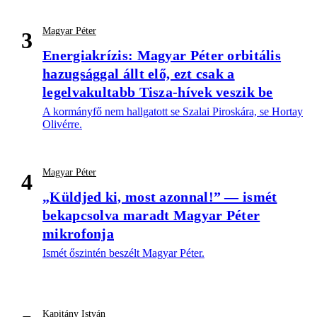
Magyar Péter
3
Energiakrízis: Magyar Péter orbitális
hazugsággal állt elő, ezt csak a
legelvakultabb Tisza-hívek veszik be
A kormányfő nem hallgatott se Szalai Piroskára, se Hortay
Olivérre.
Magyar Péter
4
„Küldjed ki, most azonnal!” — ismét
bekapcsolva maradt Magyar Péter
mikrofonja
Ismét őszintén beszélt Magyar Péter.
Kapitány István