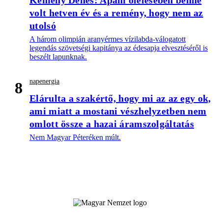
Kemény Dénes: Apám ölelésében benne
volt hetven év és a remény, hogy nem az
utolsó
A három olimpián aranyérmes vízilabda-válogatott
legendás szövetségi kapitánya az édesapja elvesztéséről is
beszélt lapunknak.
napenergia
8
Elárulta a szakértő, hogy mi az az egy ok,
ami miatt a mostani vészhelyzetben nem
omlott össze a hazai áramszolgáltatás
Nem Magyar Péteréken múlt.