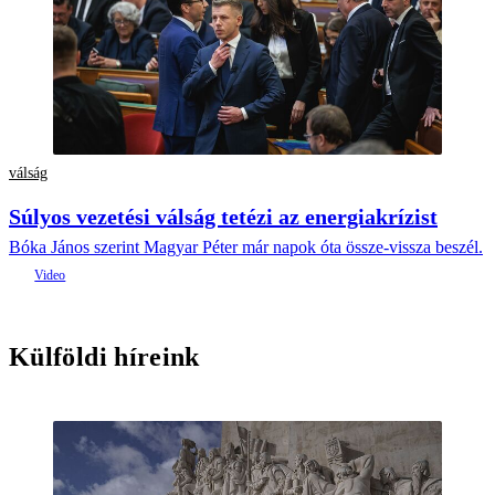
válság
Súlyos vezetési válság tetézi az energiakrízist
Bóka János szerint Magyar Péter már napok óta össze-vissza beszél.
Külföldi híreink