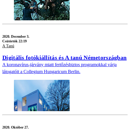
2020.
December 3.
Csütörtök 22:19
A Tanú
Digitális fotókiállítás és A tanú Németországban
A koronavírus-járvány miatt fertőzésbiztos programokkal várja
látogatóit a Collegium Hungaricum Berlin.
2020.
Október 27.