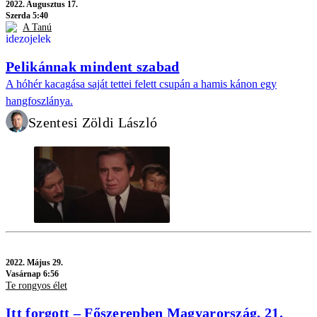
2022.
Augusztus 17.
Szerda 5:40
A Tanú
Pelikánnak mindent szabad
A hóhér kacagása saját tettei felett csupán a hamis kánon egy
hangfoszlánya.
Szentesi Zöldi László
2022.
Május 29.
Vasárnap 6:56
Te rongyos élet
Itt forgott – Főszerepben Magyarország, 21.