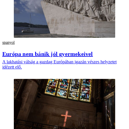
spanyol
Európa nem bánik jól gyermekeivel
A lakhatási válság a gazdag Európában igazán vészes helyzetet
idézett elő.