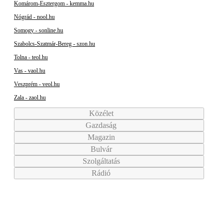
Komárom-Esztergom - kemma.hu
Nógrád - nool.hu
Somogy - sonline.hu
Szabolcs-Szatmár-Bereg - szon.hu
Tolna - teol.hu
Vas - vaol.hu
Veszprém - veol.hu
Zala - zaol.hu
Közélet
Gazdaság
Magazin
Bulvár
Szolgáltatás
Rádió