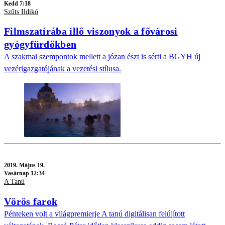
Kedd 7:18
Szűts Ildikó
Filmszatírába illő viszonyok a fővárosi
gyógyfürdőkben
A szakmai szempontok mellett a józan észt is sérti a BGYH új
vezérigazgatójának a vezetési stílusa.
2019.
Május 19.
Vasárnap 12:34
A Tanú
Vörös farok
Pénteken volt a világpremierje A tanú digitálisan felújított