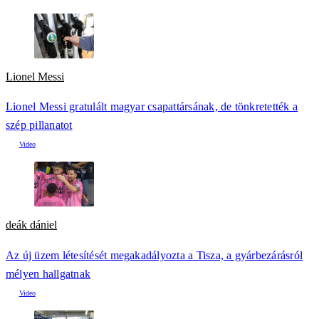
Lionel Messi
Lionel Messi gratulált magyar csapattársának, de tönkretették a
szép pillanatot
deák dániel
Az új üzem létesítését megakadályozta a Tisza, a gyárbezárásról
mélyen hallgatnak