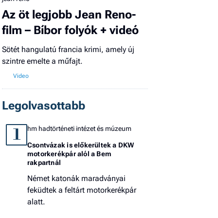
Az öt legjobb Jean Reno-
film – Bíbor folyók + videó
Sötét hangulatú francia krimi, amely új
szintre emelte a műfajt.
Legolvasottabb
hm hadtörténeti intézet és múzeum
1
Csontvázak is előkerültek a DKW
motorkerékpár alól a Bem
rakpartnál
Német katonák maradványai
feküdtek a feltárt motorkerékpár
alatt.