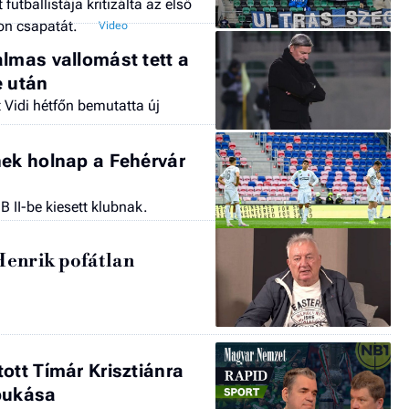
utballistája kritizálta az első
ton csapatát.
almas vallomást tett a
e után
 Vidi hétfőn bemutatta új
nek holnap a Fehérvár
 II-be kiesett klubnak.
Henrik pofátlan
ott Tímár Krisztiánra
bukása