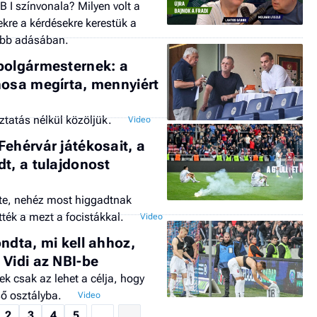
 I színvonala? Milyen volt a
re a kérdésekre kerestük a
jabb adásában.
polgármesternek: a
nosa megírta, mennyiért
oztatás nélkül közöljük.
ehérvár játékosait, a
t, a tulajdonost
zte, nehéz most higgadtnak
ték a mezt a focistákkal.
ndta, mi kell ahhoz,
 Vidi az NBI-be
ek csak az lehet a célja, hogy
ő osztályba.
2
3
4
5
...