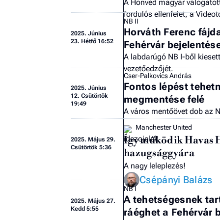
A Honvéd magyar válogatott f
fordulós ellenfelet, a Video
NB II
Horváth Ferenc fájd
2025.
Június
23. Hétfő 16:52
Fehérvár bejelentés
A labdarúgó NB I-ből kiesett
vezetőedzőjét.
Cser-Palkovics András
Fontos lépést tehet
2025.
Június
12. Csütörtök
megmentése felé
19:49
A város mentőövet dob az NB
Manchester United
Így működik Havas 
2025.
Május 29.
Csütörtök 5:36
hazugsággyára
A nagy leleplezés!
Csépányi Balázs
NB I
A tehetségesnek tart
2025.
Május 27.
Kedd 5:55
ráéghet a Fehérvár 