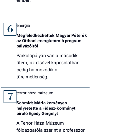
ember:
energia
6
Megfeledkezhettek Magyar Péterék
az Otthoni energiatároló program
pályázóiról
Parkolópályán van a második
ütem, az elsővel kapcsolatban
pedig halmozódik a
türelmetlenség.
terror háza múzeum
7
Schmidt Mária keményen
helyretette a Fidesz-kormányt
bíráló Egedy Gergelyt
A Terror Háza Múzeum
főigazgatója szerint a professzor