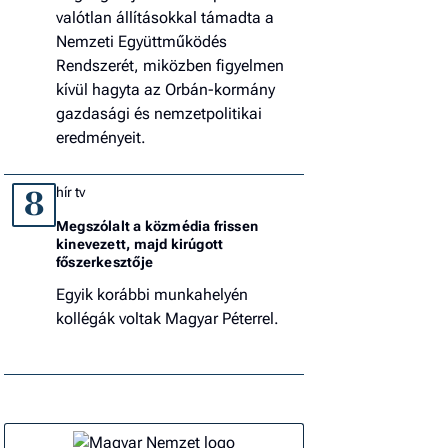
valótlan állításokkal támadta a
Nemzeti Együttműködés
Rendszerét, miközben figyelmen
kívül hagyta az Orbán-kormány
gazdasági és nemzetpolitikai
eredményeit.
hír tv
8
Megszólalt a közmédia frissen
kinevezett, majd kirúgott
főszerkesztője
Egyik korábbi munkahelyén
kollégák voltak Magyar Péterrel.