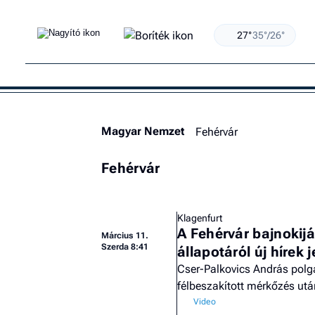
27°
35°/26°
Magyar Nemzet
Fehérvár
Fehérvár
Klagenfurt
A Fehérvár bajnokij
Március 11.
Szerda 8:41
állapotáról új hírek 
Cser-Palkovics András polgá
félbeszakított mérkőzés utá