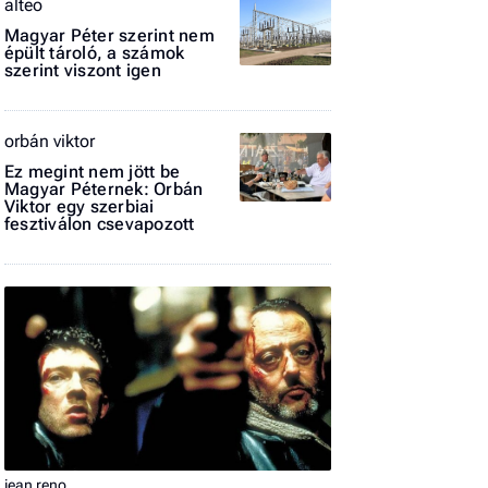
alteo
Magyar Péter szerint nem
El
épült tároló, a számok
az
szerint viszont igen
új
orbán viktor
Ez megint nem jött be
Magyar Péternek: Orbán
Viktor egy szerbiai
fesztiválon csevapozott
jean reno