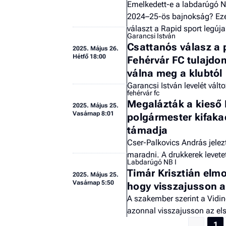
Emelkedett-e a labdarúgó NB
2024–25-ös bajnokság? Ezek
választ a Rapid sport legú
Garancsi István
Csattanós válasz a 
2025.
Május 26.
Hétfő 18:00
Fehérvár FC tulajdo
válna meg a klubtól
Garancsi István levelét vált
fehérvár fc
Megalázták a kieső F
2025.
Május 25.
Vasárnap 8:01
polgármester kifakad
támadja
Cser-Palkovics András jele
maradni. A drukkerek levetet
Labdarúgó NB I
Timár Krisztián elmo
2025.
Május 25.
Vasárnap 5:50
hogy visszajusson a
A szakember szerint a Vidin
azonnal visszajusson az els
1