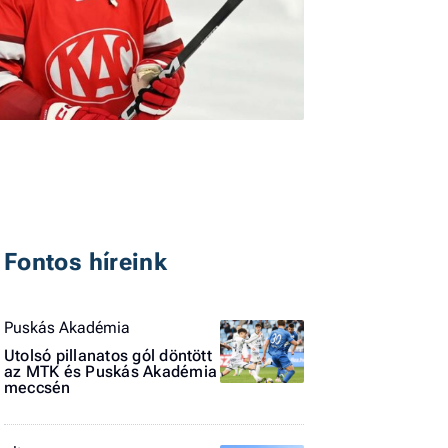
I
E
Fontos híreink
G
P
Puskás Akadémia
Jobba
Utolsó pillanatos gól döntött
- heti
az MTK és Puskás Akadémia
vélem
meccsén
Fel
a hí