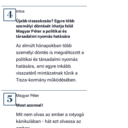
mtva
4
Újabb visszakozás? Egyre több
személyi döntését írhatja felül
Magyar Péter a politikai és
társadalmi nyomás hatására
Az elmúlt hónapokban több
személyi döntés is megváltozott a
politikai és társadalmi nyomás
hatására, ami egyre inkább
visszatérő mintázatnak tűnik a
Tisza-kormány működésében.
Magyar Péter
5
Most azonnal!
Mit nem olvas az ember a rotyogó
kánikulában - hát ezt olvassa az