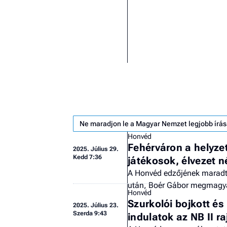
Ne maradjon le a Magyar Nemzet legjobb írás
Honvéd
Fehérváron a helyzet
2025.
Július 29.
Kedd 7:36
játékosok, élvezet né
A Honvéd edzőjének maradt 
után, Boér Gábor megmagya
Honvéd
Szurkolói bojkott és
2025.
Július 23.
Szerda 9:43
indulatok az NB II raj