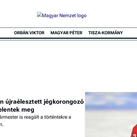
ORBÁN VIKTOR
MAGYAR PÉTER
TISZA-KORMÁNY
án újraélesztett jégkorongozó
jelentek meg
rmester is reagált a történtekre a
n.