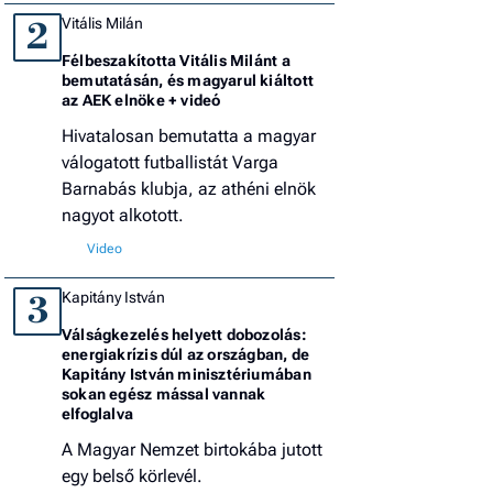
Vitális Milán
2
Félbeszakította Vitális Milánt a
bemutatásán, és magyarul kiáltott
az AEK elnöke + videó
Hivatalosan bemutatta a magyar
válogatott futballistát Varga
Barnabás klubja, az athéni elnök
nagyot alkotott.
Kapitány István
3
Válságkezelés helyett dobozolás:
energiakrízis dúl az országban, de
Kapitány István minisztériumában
sokan egész mással vannak
elfoglalva
A Magyar Nemzet birtokába jutott
egy belső körlevél.