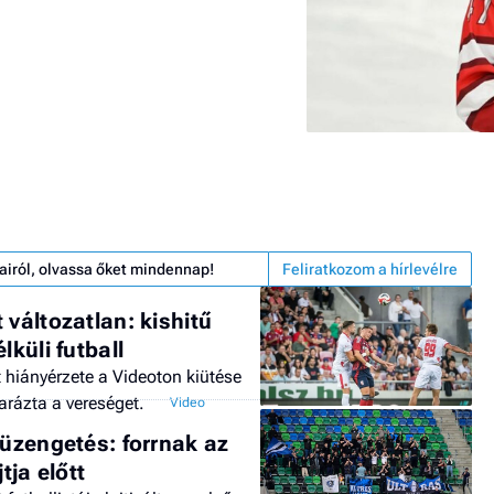
airól, olvassa őket mindennap!
Feliratkozom a hírlevélre
 változatlan: kishitű
lküli futball
hiányérzete a Videoton kiütése
rázta a vereséget.
 üzengetés: forrnak az
tja előtt