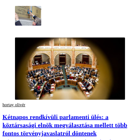
hortay olivér
Kétnapos rendkívüli parlamenti ülés: a
köztársasági elnök megválasztása mellett több
fontos törvényjavaslatról döntenek