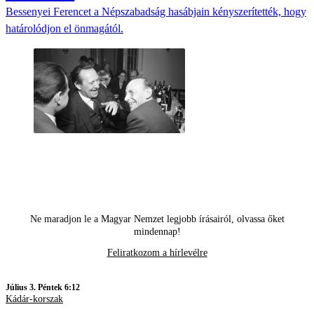
Bessenyei Ferencet a Népszabadság hasábjain kényszerítették, hogy
határolódjon el önmagától.
Ne maradjon le a Magyar Nemzet legjobb írásairól, olvassa őket
mindennap!
Feliratkozom a hírlevélre
Július 3. Péntek 6:12
Kádár-korszak