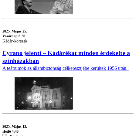
2025.
Május 25.
Vasárnap 6:56
Kádár-korszak
Cyrano jelenti – Kádárékat minden érdekelte a
színházakban
A teátrumok az állambiztonság célkeresztjébe kerültek 1956 után.
2025.
Május 12.
Hétfő 4:40