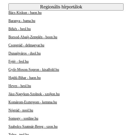
Regionális hírportálok
Bács-Kiskun - baon.hu
Baranya - bama.hu
Békés - beol.hu
Borsod-Abaúj-Zemplén - boon.hu
Csongrád - delmagyar.hu
Dunaújváros - duol.hu
Fejér - feol.hu
Győr-Moson-Sopron - kisalfold.hu
Hajdú-Bihar - haon.hu
Heves - heol.hu
Jász-Nagykun-Szolnok - szoljon.hu
Komárom-Esztergom - kemma.hu
Nógrád - nool.hu
Somogy - sonline.hu
Szabolcs-Szatmár-Bereg - szon.hu
Tolna - teol.hu