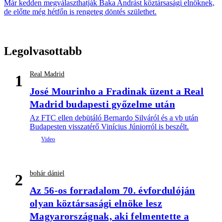
Már kedden megválaszthatják Baka Andrást köztársasági elnöknek,
de előtte még hétfőn is rengeteg döntés születhet.
Legolvasottabb
Real Madrid
1
José Mourinho a Fradinak üzent a Real
Madrid budapesti győzelme után
Az FTC ellen debütáló Bernardo Silváról és a vb után
Budapesten visszatérő Vinícius Júniorról is beszélt.
bohár dániel
2
Az 56-os forradalom 70. évfordulóján
olyan köztársasági elnöke lesz
Magyarországnak, aki felmentette a