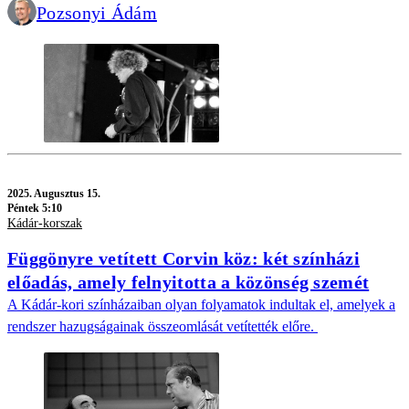
Pozsonyi Ádám
2025.
Augusztus 15.
Péntek 5:10
Kádár-korszak
Függönyre vetített Corvin köz: két színházi
előadás, amely felnyitotta a közönség szemét
A Kádár-kori színházaiban olyan folyamatok indultak el, amelyek a
rendszer hazugságainak összeomlását vetítették előre.