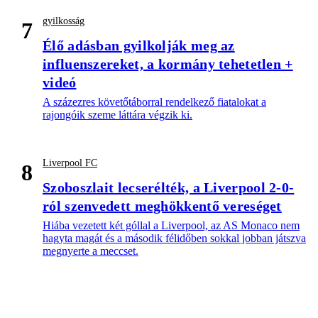
gyilkosság
7
Élő adásban gyilkolják meg az
influenszereket, a kormány tehetetlen +
videó
A százezres követőtáborral rendelkező fiatalokat a
rajongóik szeme láttára végzik ki.
Liverpool FC
8
Szoboszlait lecserélték, a Liverpool 2-0-
ról szenvedett meghökkentő vereséget
Hiába vezetett két góllal a Liverpool, az AS Monaco nem
hagyta magát és a második félidőben sokkal jobban játszva
megnyerte a meccset.