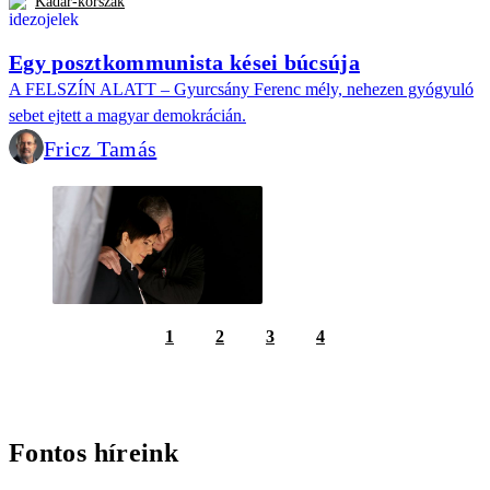
Kádár-korszak
Egy posztkommunista kései búcsúja
A FELSZÍN ALATT – Gyurcsány Ferenc mély, nehezen gyógyuló
sebet ejtett a magyar demokrácián.
Fricz Tamás
1
2
3
4
Fontos híreink