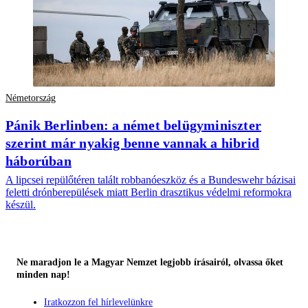
Németország
Pánik Berlinben: a német belügyminiszter
szerint már nyakig benne vannak a hibrid
háborúban
A lipcsei repülőtéren talált robbanóeszköz és a Bundeswehr bázisai
feletti drónberepülések miatt Berlin drasztikus védelmi reformokra
készül.
Ne maradjon le a Magyar Nemzet legjobb írásairól, olvassa őket
minden nap!
Iratkozzon fel hírlevelünkre