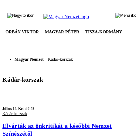
ORBÁN VIKTOR
MAGYAR PÉTER
TISZA-KORMÁNY
Magyar Nemzet
Kádár-korszak
Kádár-korszak
Július 14. Kedd 6:52
Kádár-korszak
Elvárták az önkritikát a későbbi Nemzet
Színészétől