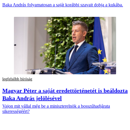
Baka András folyamatosan a saját korábbi szavait dobja a kukába.
legfelsőbb bíróság
Magyar Péter a saját eredettörténetét is beáldozta
Baka András jelölésével
Vajon mit vállal még be a miniszterelnök a bosszúhadjárata
sikerességéért?