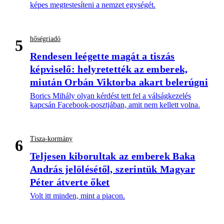
képes megtestesíteni a nemzet egységét.
hőségriadó
5
Rendesen leégette magát a tiszás
képviselő: helyretették az emberek,
miután Orbán Viktorba akart belerúgni
Borics Mihály olyan kérdést tett fel a válságkezelés
kapcsán Facebook-posztjában, amit nem kellett volna.
Tisza-kormány
6
Teljesen kiborultak az emberek Baka
András jelölésétől, szerintük Magyar
Péter átverte őket
Volt itt minden, mint a piacon.