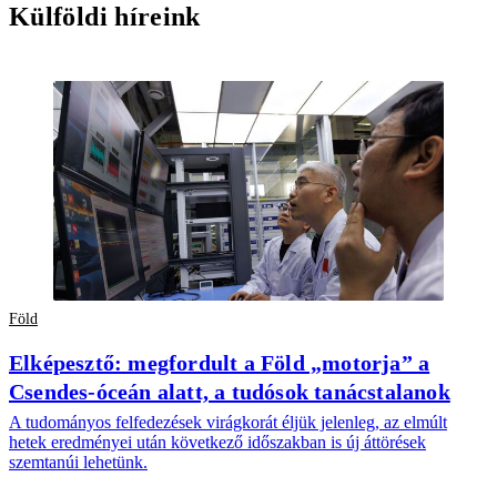
Külföldi híreink
Föld
Elképesztő: megfordult a Föld „motorja” a
Csendes-óceán alatt, a tudósok tanácstalanok
A tudományos felfedezések virágkorát éljük jelenleg, az elmúlt
hetek eredményei után következő időszakban is új áttörések
szemtanúi lehetünk.