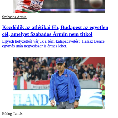
Szabados Ármin
Kezdődik az atlétikai Eb, Budapest az egyetlen
cél, amelyet Szabados Ármin nem titkol
Egyedi helyzetből várjuk a férfi-kalapácsvetést, Halász Bence
egymás után negyedszer is érmes lehet.
Bódog Tamás