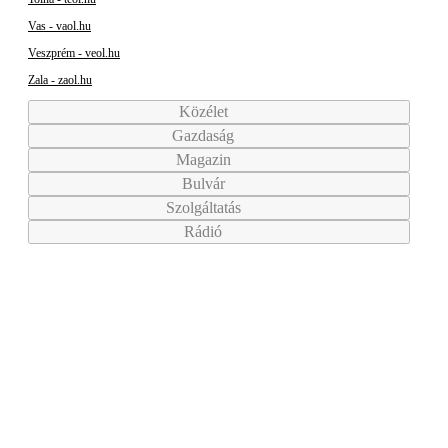
Vas - vaol.hu
Veszprém - veol.hu
Zala - zaol.hu
Közélet
Gazdaság
Magazin
Bulvár
Szolgáltatás
Rádió