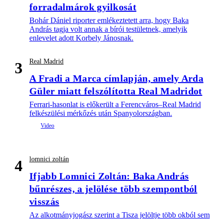
forradalmárok gyilkosát
Bohár Dániel riporter emlékeztetett arra, hogy Baka
András tagja volt annak a bírói testületnek, amelyik
enlevelet adott Korbely Jánosnak.
Real Madrid
3
A Fradi a Marca címlapján, amely Arda
Güler miatt felszólította Real Madridot
Ferrari-hasonlat is előkerült a Ferencváros–Real Madrid
felkészülési mérkőzés után Spanyolországban.
lomnici zoltán
4
Ifjabb Lomnici Zoltán: Baka András
bűnrészes, a jelölése több szempontból
visszás
Az alkotmányjogász szerint a Tisza jelöltje több okból sem