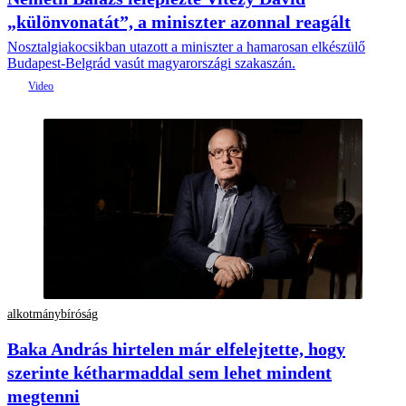
„különvonatát”, a miniszter azonnal reagált
Nosztalgiakocsikban utazott a miniszter a hamarosan elkészülő
Budapest-Belgrád vasút magyarországi szakaszán.
alkotmánybíróság
Baka András hirtelen már elfelejtette, hogy
szerinte kétharmaddal sem lehet mindent
megtenni