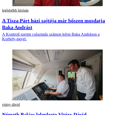
legfelsőbb bíróság
A Tisza Párt házi sajtója már bőszen mosdatja
Baka Andrást
A Kontroll szerint csúsztatás számon kérni Baka Andráson a
Korbely-ügyet.
vitézy dávid
Németh Balázs leleplezte Vitézy Dávid