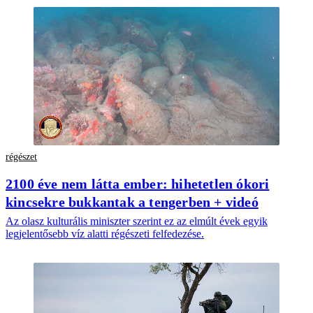
régészet
2100 éve nem látta ember: hihetetlen ókori
kincsekre bukkantak a tengerben + videó
Az olasz kulturális miniszter szerint ez az elmúlt évek egyik
legjelentősebb víz alatti régészeti felfedezése.