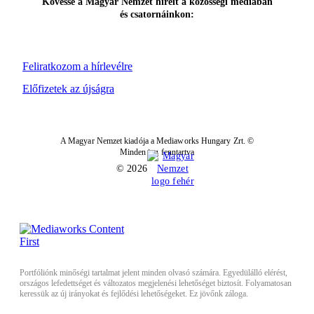
Kövesse a Magyar Nemzet híreit a közösségi médiában
és csatornáinkon:
Feliratkozom a hírlevélre
Előfizetek az újságra
A Magyar Nemzet kiadója a Mediaworks Hungary Zrt. ©
Minden jog fenntartva
© 2026
Portfóliónk minőségi tartalmat jelent minden olvasó számára. Egyedülálló elérést,
országos lefedettséget és változatos megjelenési lehetőséget biztosít. Folyamatosan
keressük az új irányokat és fejlődési lehetőségeket. Ez jövőnk záloga.