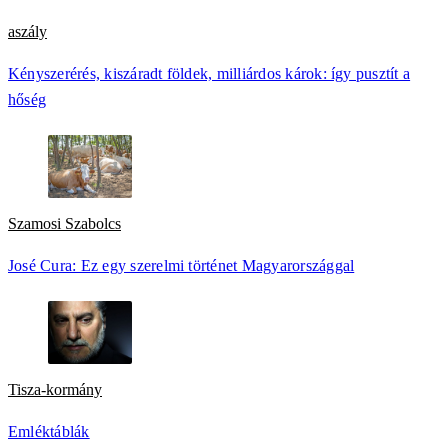
aszály
Kényszerérés, kiszáradt földek, milliárdos károk: így pusztít a
hőség
Szamosi Szabolcs
José Cura: Ez egy szerelmi történet Magyarországgal
Tisza-kormány
Emléktáblák