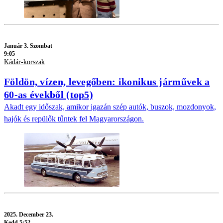
Január 3. Szombat
9:05
Kádár-korszak
Földön, vízen, levegőben: ikonikus járművek a
60-as évekből (top5)
Akadt egy időszak, amikor igazán szép autók, buszok, mozdonyok,
hajók és repülők tűntek fel Magyarországon.
2025.
December 23.
Kedd 5:52