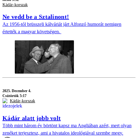
Kádár-korszak
Ne vedd be a Sztalinont!
Az 1956-tól brüsszeli kálváriát járt Alfonzó humorát nemigen
értették a magyar követségen.
2025.
December 4.
Csütörtök 5:17
Kádár-korszak
Kádár alatt jobb volt
Több mint három év börtönt kapsz ma Angliában azért, mert olyan
zenéket terjesztesz, ami a hivatalos ideológiával szembe megy.