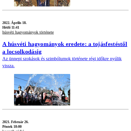
2022.
Április 18.
Hétfő 11:41
húsvéti hagyományok története
A húsvéti hagyományok eredete: a tojásfestéstől
a locsolkodásig
Az ünnepi szokások és szimbólumok története régi időkre nyúlik
vissza.
2021.
Február 26.
Péntek 18:00