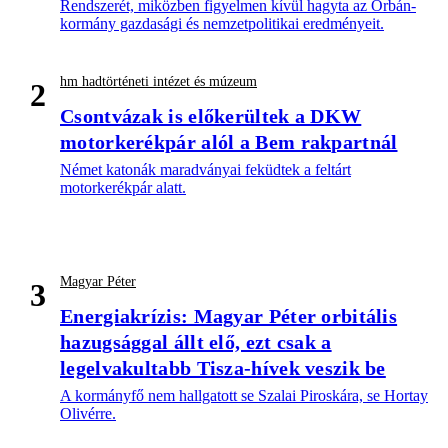
Rendszerét, miközben figyelmen kívül hagyta az Orbán-
kormány gazdasági és nemzetpolitikai eredményeit.
hm hadtörténeti intézet és múzeum
2
Csontvázak is előkerültek a DKW
motorkerékpár alól a Bem rakpartnál
Német katonák maradványai feküdtek a feltárt
motorkerékpár alatt.
Magyar Péter
3
Energiakrízis: Magyar Péter orbitális
hazugsággal állt elő, ezt csak a
legelvakultabb Tisza-hívek veszik be
A kormányfő nem hallgatott se Szalai Piroskára, se Hortay
Olivérre.