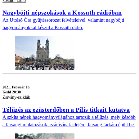
kossuth rádió
Nagyböjti népszokások a Kossuth rádióban
Az Utolsó Óra gyűjtéssorozat felvételeivel, valamint nagyböjti
hagyományokkal készül a Kossuth rádió.
2021.
Február 16.
Kedd 20:30
Zsivány-sziklák
Télűzés az ezüsterdőben a Pilis titkait kutatva
A szkíta népek hagyományvilágához tartozik a télűzés, mely később
a farsangi mulatozások lezárásának idejére, farsang farkára épült be.