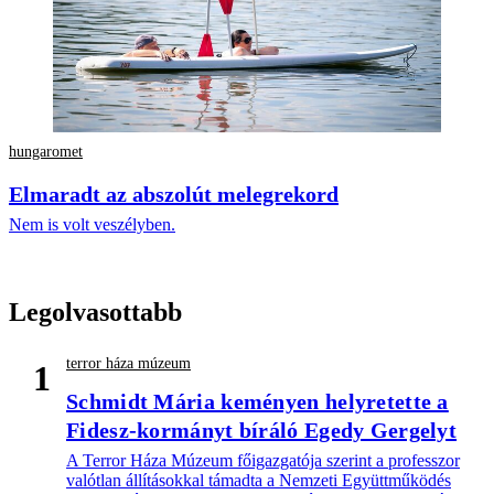
hungaromet
Elmaradt az abszolút melegrekord
Nem is volt veszélyben.
Legolvasottabb
terror háza múzeum
1
Schmidt Mária keményen helyretette a
Fidesz-kormányt bíráló Egedy Gergelyt
A Terror Háza Múzeum főigazgatója szerint a professzor
valótlan állításokkal támadta a Nemzeti Együttműködés