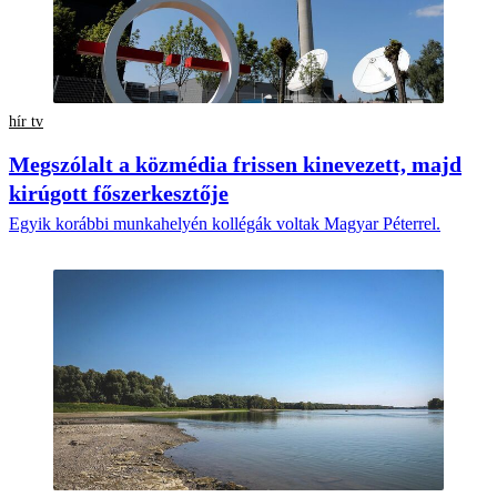
hír tv
Megszólalt a közmédia frissen kinevezett, majd
kirúgott főszerkesztője
Egyik korábbi munkahelyén kollégák voltak Magyar Péterrel.