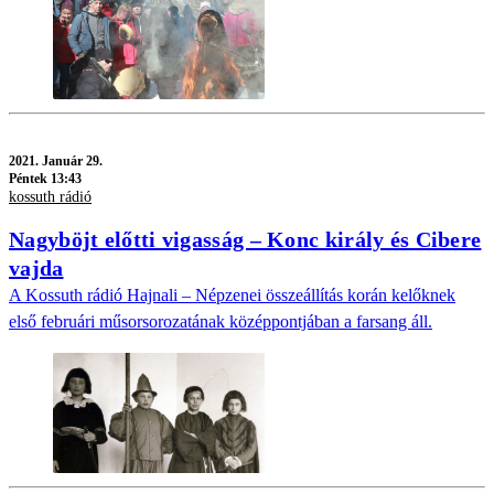
2021.
Január 29.
Péntek 13:43
kossuth rádió
Nagyböjt előtti vigasság – Konc király és Cibere
vajda
A Kossuth rádió Hajnali – Népzenei összeállítás korán kelőknek
első februári műsorsorozatának középpontjában a farsang áll.