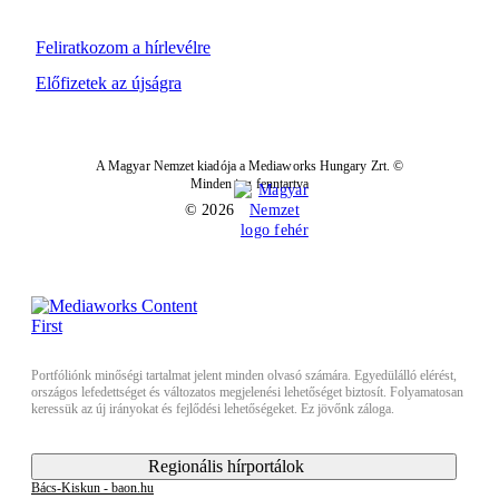
Feliratkozom a hírlevélre
Előfizetek az újságra
A Magyar Nemzet kiadója a Mediaworks Hungary Zrt. ©
Minden jog fenntartva
© 2026
Portfóliónk minőségi tartalmat jelent minden olvasó számára. Egyedülálló elérést,
országos lefedettséget és változatos megjelenési lehetőséget biztosít. Folyamatosan
keressük az új irányokat és fejlődési lehetőségeket. Ez jövőnk záloga.
Regionális hírportálok
Bács-Kiskun - baon.hu