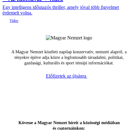
Egy intelligens időutazós thriller, amely jóval több figyelmet
érdemelt volna.
A Magyar Nemzet közéleti napilap konzervatív, nemzeti alapról, a
tényekre építve adja közre a legfontosabb társadalmi, politikai,
gazdasági, kulturális és sport témájú információkat.
Előfizetek az újságra
Kövesse a Magyar Nemzet híreit a közösségi médiában
és csatornáinkon: