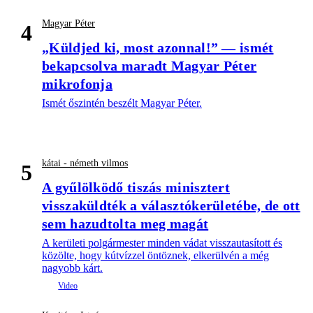
Magyar Péter
4
„Küldjed ki, most azonnal!” — ismét
bekapcsolva maradt Magyar Péter
mikrofonja
Ismét őszintén beszélt Magyar Péter.
kátai - németh vilmos
5
A gyűlölködő tiszás minisztert
visszaküldték a választókerületébe, de ott
sem hazudtolta meg magát
A kerületi polgármester minden vádat visszautasított és
közölte, hogy kútvízzel öntöznek, elkerülvén a még
nagyobb kárt.