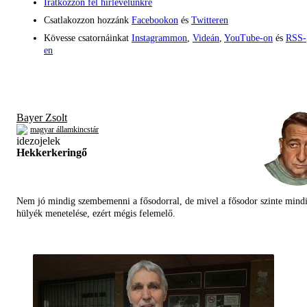
Iratkozzon fel hírlevelünkre
Csatlakozzon hozzánk
Facebookon
és
Twitteren
Kövesse csatornáinkat
Instagrammon
,
Videán
,
YouTube-on
és
RSS-
en
Bayer Zsolt
magyar államkincstár
Hekkerkeringő
Nem jó mindig szembemenni a fősodorral, de mivel a fősodor szinte mind
hülyék menetelése, ezért mégis felemelő.