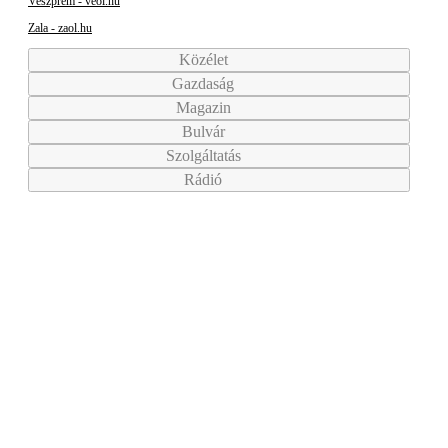
Veszprém - veol.hu
Zala - zaol.hu
Közélet
Gazdaság
Magazin
Bulvár
Szolgáltatás
Rádió