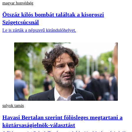
magyar honvédség
Ötszáz kilós bombát találtak a kisoroszi
Szigetcsúcsnál
Le is zárták a népszerű kirándulóhelyet.
sulyok tamás
Havasi Bertalan szerint fölösleges megtartani a
köztársaságielnök-választást