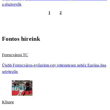
a résztvevők
1
2
Fontos híreink
Ferencvárosi TC
Újabb Ferencváros-győzelem egy rettenetesen nehéz Európa-liga
selejtezőn
Kőszeg