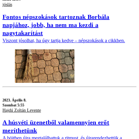
jóslás
Fontos népszokások tartoznak Borbála
napjához, jobb, ha nem ma kezdi a
nagytakarítást
Viszont jósolhat, ha úgy tartja kedve – népszokások a cikkben.
2023.
Április 8.
Szombat 5:55
Hajdú Zoltán Levente
A húsvéti üzenetből valamennyien erőt
meríthetünk
A böjtben újra megtalálhattuk a ritmust, és újrarendezhettük a