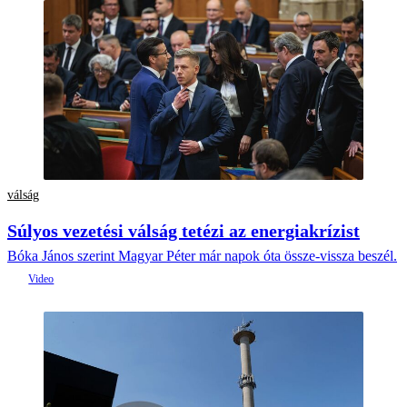
válság
Súlyos vezetési válság tetézi az energiakrízist
Bóka János szerint Magyar Péter már napok óta össze-vissza beszél.