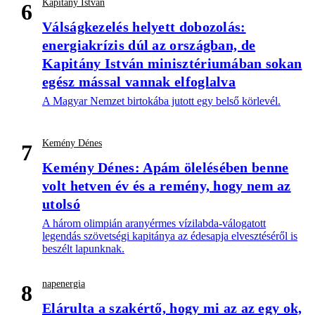
Kapitány István
6
Válságkezelés helyett dobozolás:
energiakrízis dúl az országban, de
Kapitány István minisztériumában sokan
egész mással vannak elfoglalva
A Magyar Nemzet birtokába jutott egy belső körlevél.
Kemény Dénes
7
Kemény Dénes: Apám ölelésében benne
volt hetven év és a remény, hogy nem az
utolsó
A három olimpián aranyérmes vízilabda-válogatott
legendás szövetségi kapitánya az édesapja elvesztéséről is
beszélt lapunknak.
napenergia
8
Elárulta a szakértő, hogy mi az az egy ok,