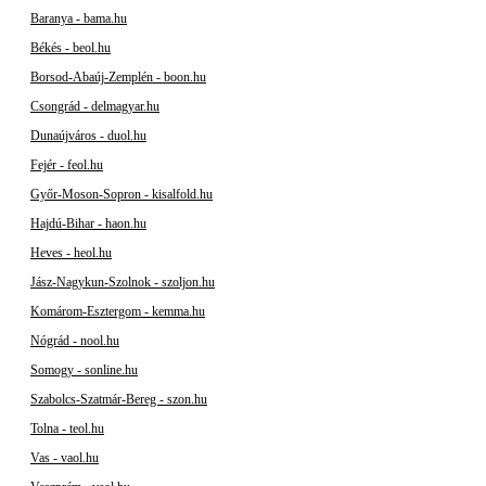
Baranya - bama.hu
Békés - beol.hu
Borsod-Abaúj-Zemplén - boon.hu
Csongrád - delmagyar.hu
Dunaújváros - duol.hu
Fejér - feol.hu
Győr-Moson-Sopron - kisalfold.hu
Hajdú-Bihar - haon.hu
Heves - heol.hu
Jász-Nagykun-Szolnok - szoljon.hu
Komárom-Esztergom - kemma.hu
Nógrád - nool.hu
Somogy - sonline.hu
Szabolcs-Szatmár-Bereg - szon.hu
Tolna - teol.hu
Vas - vaol.hu