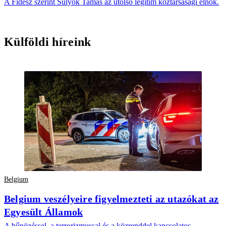
A Fidesz szerint Sulyok Tamás az utolsó legitim köztársasági elnök.
Külföldi híreink
Belgium
Belgium veszélyeire figyelmezteti az utazókat az
Egyesült Államok
A bűnözéssel, a terrorizmussal és a közrenddel kapcsolatos