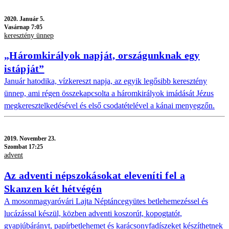
2020.
Január 5.
Vasárnap 7:05
keresztény ünnep
„Háromkirályok napját, országunknak egy
istápját”
Január hatodika, vízkereszt napja, az egyik legősibb keresztény
ünnep, ami régen összekapcsolta a háromkirályok imádását Jézus
megkeresztelkedésével és első csodatételével a kánai menyegzőn.
2019.
November 23.
Szombat 17:25
advent
Az adventi népszokásokat eleveníti fel a
Skanzen két hétvégén
A mosonmagyaróvári Lajta Néptáncegyütes betlehemezéssel és
lucázással készül, közben adventi koszorút, kopogtatót,
gyapjúbárányt, papírbetlehemet és karácsonyfadíszeket készíthetnek