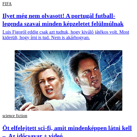
FIFA
Ilyet még nem olvasott! A portugál futball-
legenda szavai minden képzeletet felülmúlnak
Luis Figoról eddig csak azt tudtuk, hogy kiváló játékos volt. Most
kiderült, hogy írni is tud. Nem is akárhogyan.
science fiction
Öt elfelejtett sci-fi, amit mindenképpen látni kell
– Az időcsavar + videó