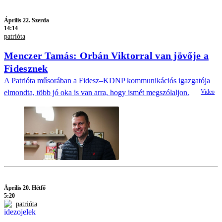
Április 22. Szerda
14:14
patrióta
Menczer Tamás: Orbán Viktorral van jövője a
Fidesznek
A Patrióta műsorában a Fidesz–KDNP kommunikációs igazgatója
elmondta, több jó oka is van arra, hogy ismét megszólaljon.
Április 20. Hétfő
5:20
patrióta