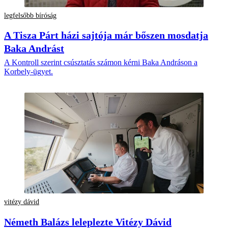
legfelsőbb bíróság
A Tisza Párt házi sajtója már bőszen mosdatja
Baka Andrást
A Kontroll szerint csúsztatás számon kérni Baka Andráson a
Korbely-ügyet.
vitézy dávid
Németh Balázs leleplezte Vitézy Dávid