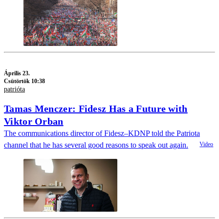
Április 23.
Csütörtök 10:38
patrióta
Tamas Menczer: Fidesz Has a Future with
Viktor Orban
The communications director of Fidesz–KDNP told the Patriota
channel that he has several good reasons to speak out again.