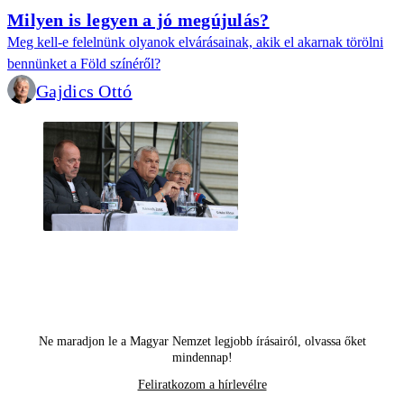
Milyen is legyen a jó megújulás?
Meg kell-e felelnünk olyanok elvárásainak, akik el akarnak törölni
bennünket a Föld színéről?
Gajdics Ottó
Ne maradjon le a Magyar Nemzet legjobb írásairól, olvassa őket
mindennap!
Feliratkozom a hírlevélre