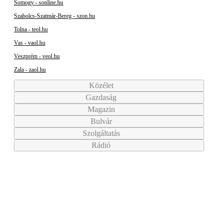
Somogy - sonline.hu
Szabolcs-Szatmár-Bereg - szon.hu
Tolna - teol.hu
Vas - vaol.hu
Veszprém - veol.hu
Zala - zaol.hu
Közélet
Gazdaság
Magazin
Bulvár
Szolgáltatás
Rádió