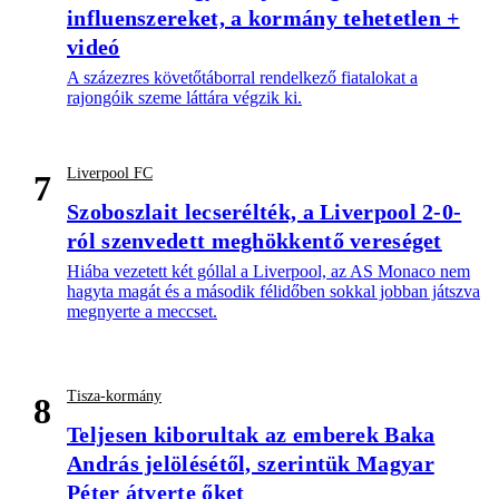
influenszereket, a kormány tehetetlen +
videó
A százezres követőtáborral rendelkező fiatalokat a
rajongóik szeme láttára végzik ki.
Liverpool FC
7
Szoboszlait lecserélték, a Liverpool 2-0-
ról szenvedett meghökkentő vereséget
Hiába vezetett két góllal a Liverpool, az AS Monaco nem
hagyta magát és a második félidőben sokkal jobban játszva
megnyerte a meccset.
Tisza-kormány
8
Teljesen kiborultak az emberek Baka
András jelölésétől, szerintük Magyar
Péter átverte őket