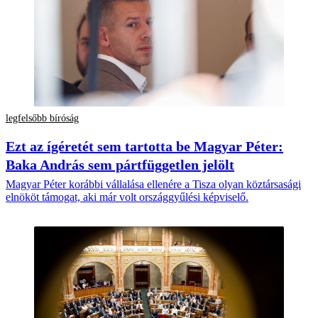
legfelsőbb bíróság
Ezt az ígéretét sem tartotta be Magyar Péter:
Baka András sem pártfüggetlen jelölt
Magyar Péter korábbi vállalása ellenére a Tisza olyan köztársasági
elnököt támogat, aki már volt országgyűlési képviselő.