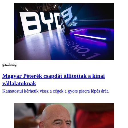
gazdaság
Magyar Péterék csapdát állítottak a kínai
vállalatoknak
Kamatostul kérhetik vissz a cégek a gyors piacra lépés árát.