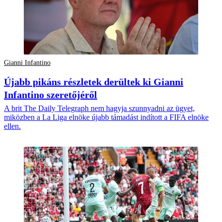
Gianni Infantino
Újabb pikáns részletek derültek ki Gianni
Infantino szeretőjéről
A brit The Daily Telegraph nem hagyja szunnyadni az ügyet,
miközben a La Liga elnöke újabb támadást indított a FIFA elnöke
ellen.