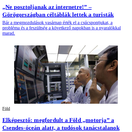
„Ne posztoljanak az internetre!” –
Görögországban céltáblák lettek a turisták
Bár a megmozdulások vasárnap érték el a csúcspontjukat, a
probléma és a feszültség a következő napokban is a nyaralókkal
marad.
Föld
Elképesztő: megfordult a Föld „motorja” a
Csendes-óceán alatt, a tudósok tanácstalanok