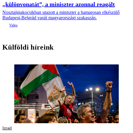
„különvonatát”, a miniszter azonnal reagált
Nosztalgiakocsikban utazott a miniszter a hamarosan elkészülő
Budapest-Belgrád vasút magyarországi szakaszán.
Külföldi híreink
Izrael