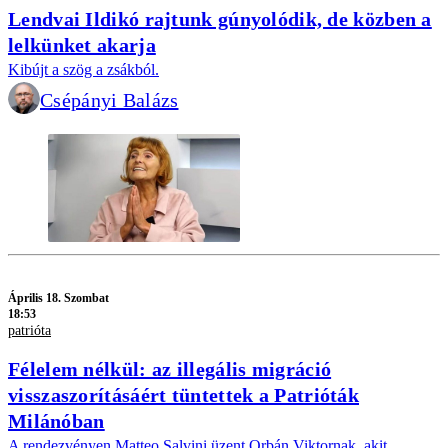
Lendvai Ildikó rajtunk gúnyolódik, de közben a
lelkünket akarja
Kibújt a szög a zsákból.
Csépányi Balázs
Április 18. Szombat
18:53
patrióta
Félelem nélkül: az illegális migráció
visszaszorításáért tüntettek a Patrióták
Milánóban
A rendezvényen Matteo Salvini üzent Orbán Viktornak, akit