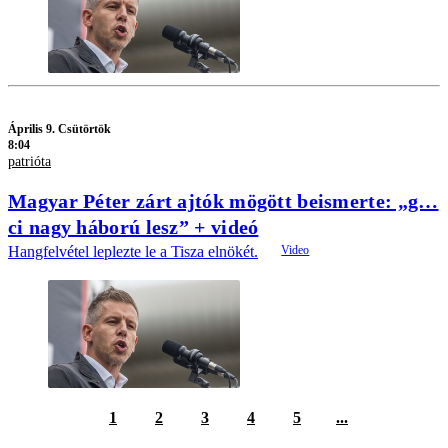
Április 9. Csütörtök
8:04
patrióta
Magyar Péter zárt ajtók mögött beismerte: „g…
ci nagy háború lesz” + videó
Hangfelvétel leplezte le a Tisza elnökét.
1
2
3
4
5
...