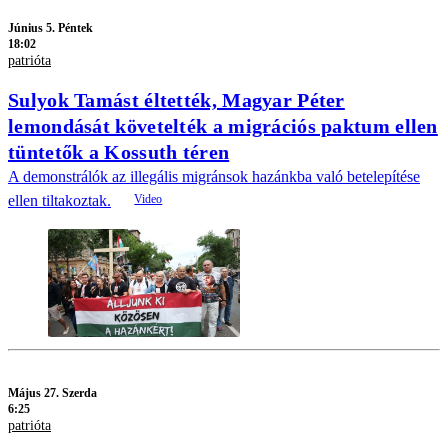
Június 5. Péntek
18:02
patrióta
Sulyok Tamást éltették, Magyar Péter
lemondását követelték a migrációs paktum ellen
tüntetők a Kossuth téren
A demonstrálók az illegális migránsok hazánkba való betelepítése
ellen tiltakoztak.
Május 27. Szerda
6:25
patrióta