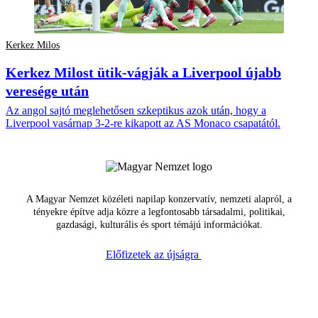
Kerkez Milos
Kerkez Milost ütik-vágják a Liverpool újabb
veresége után
Az angol sajtó meglehetősen szkeptikus azok után, hogy a
Liverpool vasárnap 3-2-re kikapott az AS Monaco csapatától.
A Magyar Nemzet közéleti napilap konzervatív, nemzeti alapról, a
tényekre építve adja közre a legfontosabb társadalmi, politikai,
gazdasági, kulturális és sport témájú információkat.
Előfizetek az újságra