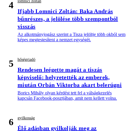
lomnici zoltán
4
Ifjabb Lomnici Zoltán: Baka András
bűnrészes, a jelölése több szempontból
visszás
Az alkotmányjogász szerint a Tisza jelöltje több okból sem
képes megtestesíteni a nemzet egységét.
hőségriadó
5
Rendesen leégette magát a tiszás
képviselő: helyretették az emberek,
miután Orbán Viktorba akart belerúgni
Borics Mihály olyan kérdést tett fel a válságkezelés
kapcsán Facebook-posztjában, amit nem kellett volna.
gyilkosság
6
Élő adásban gyilkolják meg az