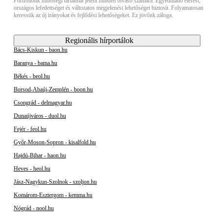
Portfóliónk minőségi tartalmat jelent minden olvasó számára. Egyedülálló elérést,
országos lefedettséget és változatos megjelenési lehetőséget biztosít. Folyamatosan
keressük az új irányokat és fejlődési lehetőségeket. Ez jövőnk záloga.
Regionális hírportálok
Bács-Kiskun - baon.hu
Baranya - bama.hu
Békés - beol.hu
Borsod-Abaúj-Zemplén - boon.hu
Csongrád - delmagyar.hu
Dunaújváros - duol.hu
Fejér - feol.hu
Győr-Moson-Sopron - kisalfold.hu
Hajdú-Bihar - haon.hu
Heves - heol.hu
Jász-Nagykun-Szolnok - szoljon.hu
Komárom-Esztergom - kemma.hu
Nógrád - nool.hu