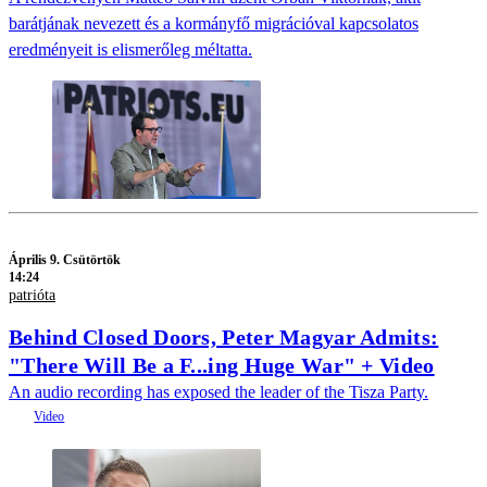
barátjának nevezett és a kormányfő migrációval kapcsolatos
eredményeit is elismerőleg méltatta.
Április 9. Csütörtök
14:24
patrióta
Behind Closed Doors, Peter Magyar Admits:
"There Will Be a F...ing Huge War" + Video
An audio recording has exposed the leader of the Tisza Party.