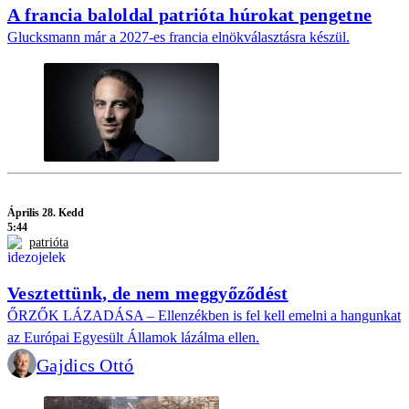
A francia baloldal patrióta húrokat pengetne
Glucksmann már a 2027-es francia elnökválasztásra készül.
Április 28. Kedd
5:44
patrióta
Vesztettünk, de nem meggyőződést
ŐRZŐK LÁZADÁSA – Ellenzékben is fel kell emelni a hangunkat
az Európai Egyesült Államok lázálma ellen.
Gajdics Ottó