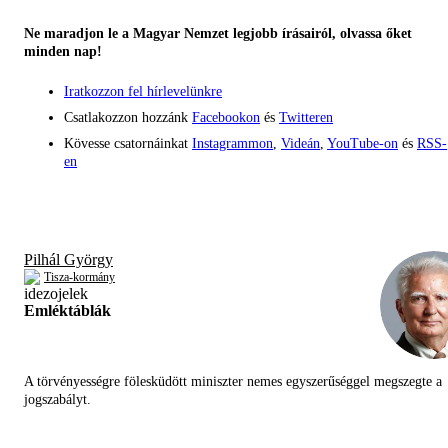
Ne maradjon le a Magyar Nemzet legjobb írásairól, olvassa őket
minden nap!
Iratkozzon fel hírlevelünkre
Csatlakozzon hozzánk
Facebookon
és
Twitteren
Kövesse csatornáinkat
Instagrammon
,
Videán
,
YouTube-on
és
RSS-
en
Pilhál György
Tisza-kormány
Emléktáblák
A törvényességre fölesküdött miniszter nemes egyszerűséggel megszegte a
jogszabályt.