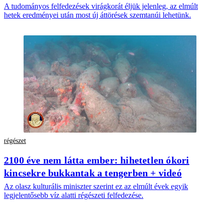
A tudományos felfedezések virágkorát éljük jelenleg, az elmúlt
hetek eredményei után most új áttörések szemtanúi lehetünk.
régészet
2100 éve nem látta ember: hihetetlen ókori
kincsekre bukkantak a tengerben + videó
Az olasz kulturális miniszter szerint ez az elmúlt évek egyik
legjelentősebb víz alatti régészeti felfedezése.