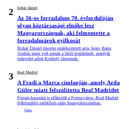
bohár dániel
2
Az 56-os forradalom 70. évfordulóján
olyan köztársasági elnöke lesz
Magyarországnak, aki felmentette a
forradalmárok gyilkosát
Bohár Dániel riporter emlékeztetett arra, hogy Baka
András tagja volt annak a bírói testületnek, amelyik
enlevelet adott Korbely Jánosnak.
Real Madrid
3
A Fradi a Marca címlapján, amely Arda
Güler miatt felszólította Real Madridot
Ferrari-hasonlat is előkerült a Ferencváros–Real Madrid
felkészülési mérkőzés után Spanyolországban.