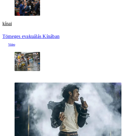
kínai
Tömeges evakuálás Kínában