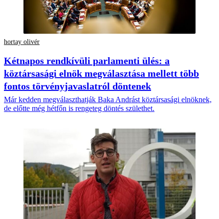
hortay olivér
Kétnapos rendkívüli parlamenti ülés: a
köztársasági elnök megválasztása mellett több
fontos törvényjavaslatról döntenek
Már kedden megválaszthatják Baka Andrást köztársasági elnöknek,
de előtte még hétfőn is rengeteg döntés születhet.