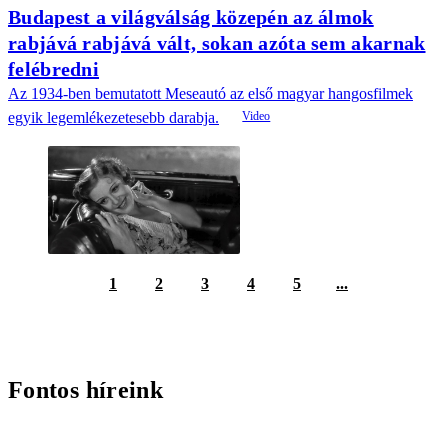
Budapest a világválság közepén az álmok
rabjává rabjává vált, sokan azóta sem akarnak
felébredni
Az 1934-ben bemutatott Meseautó az első magyar hangosfilmek
egyik legemlékezetesebb darabja.
1
2
3
4
5
...
Fontos híreink