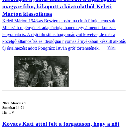
magyar film, kikopott a köztudatból Keleti
Márton klasszikusa
Keleti Márton 1948-as Beszterce ostroma című filmje nemcsak
Mikszáth regényének adaptációja, hanem egy átmeneti korszak
lenyomata is. A régi filmstílus hagyományait követve, de már a
közelgő államosítás és ideológiai nyomás árnyékában készült alkotás
új értelmezést adott Pongrácz István gróf történetének.
2025.
Március 8.
Szombat 14:01
Hír TV
Kovács Kati attól félt a forgatáson, hogy a női