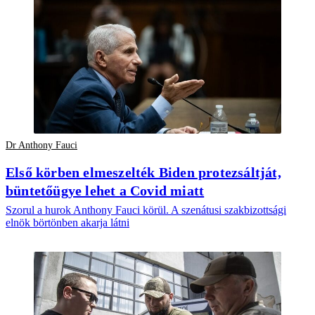
Dr Anthony Fauci
Első körben elmeszelték Biden protezsáltját,
büntetőügye lehet a Covid miatt
Szorul a hurok Anthony Fauci körül. A szenátusi szakbizottsági
elnök börtönben akarja látni