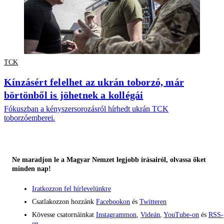
TCK
Kínzásért felelhet az ukrán toborzó, már
börtönből is jöhetnek a kollégái
Fókuszban a kényszersorozásról hírhedt ukrán TCK
toborzóemberei.
Ne maradjon le a Magyar Nemzet legjobb írásairól, olvassa őket
minden nap!
Iratkozzon fel hírlevelünkre
Csatlakozzon hozzánk
Facebookon
és
Twitteren
Kövesse csatornáinkat
Instagrammon
,
Videán
,
YouTube-on
és
RSS-
en