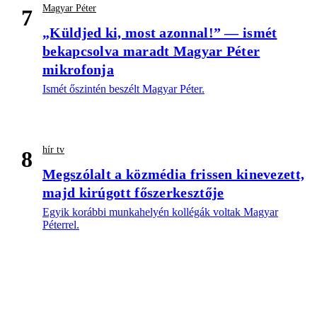
Magyar Péter
7
„Küldjed ki, most azonnal!” — ismét
bekapcsolva maradt Magyar Péter
mikrofonja
Ismét őszintén beszélt Magyar Péter.
hír tv
8
Megszólalt a közmédia frissen kinevezett,
majd kirúgott főszerkesztője
Egyik korábbi munkahelyén kollégák voltak Magyar
Péterrel.