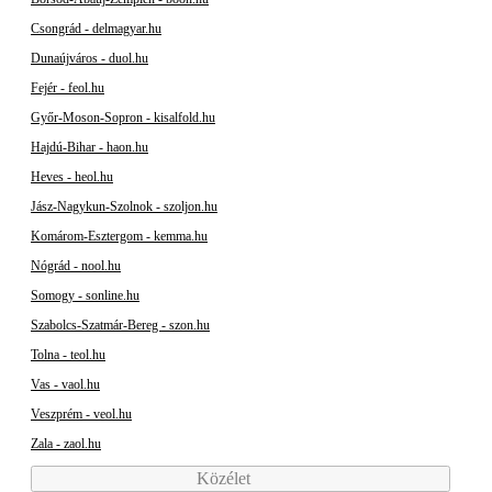
Csongrád - delmagyar.hu
Dunaújváros - duol.hu
Fejér - feol.hu
Győr-Moson-Sopron - kisalfold.hu
Hajdú-Bihar - haon.hu
Heves - heol.hu
Jász-Nagykun-Szolnok - szoljon.hu
Komárom-Esztergom - kemma.hu
Nógrád - nool.hu
Somogy - sonline.hu
Szabolcs-Szatmár-Bereg - szon.hu
Tolna - teol.hu
Vas - vaol.hu
Veszprém - veol.hu
Zala - zaol.hu
Közélet