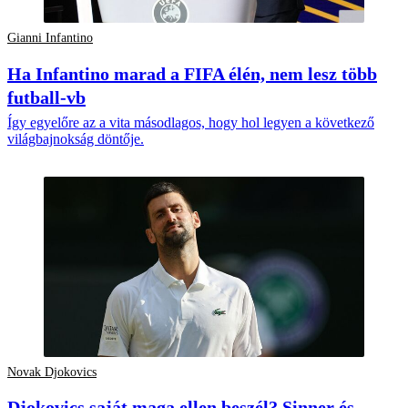
Gianni Infantino
Ha Infantino marad a FIFA élén, nem lesz több
futball-vb
Így egyelőre az a vita másodlagos, hogy hol legyen a következő
világbajnokság döntője.
Novak Djokovics
Djokovics saját maga ellen beszél? Sinner és