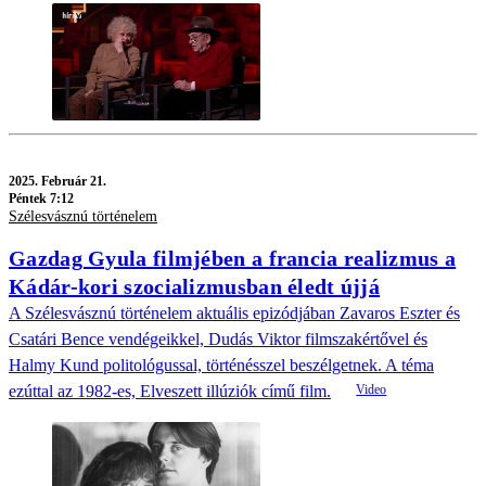
2025.
Február 21.
Péntek 7:12
Szélesvásznú történelem
Gazdag Gyula filmjében a francia realizmus a
Kádár-kori szocializmusban éledt újjá
A Szélesvásznú történelem aktuális epizódjában Zavaros Eszter és
Csatári Bence vendégeikkel, Dudás Viktor filmszakértővel és
Halmy Kund politológussal, történésszel beszélgetnek. A téma
ezúttal az 1982-es, Elveszett illúziók című film.