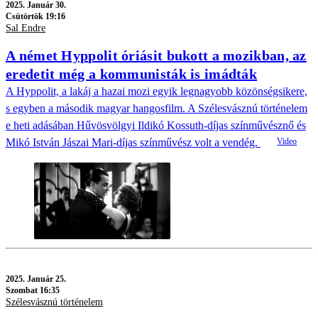
2025.
Január 30.
Csütörtök 19:16
Sal Endre
A német Hyppolit óriásit bukott a mozikban, az
eredetit még a kommunisták is imádták
A Hyppolit, a lakáj a hazai mozi egyik legnagyobb közönségsikere,
s egyben a második magyar hangosfilm. A Szélesvásznú történelem
e heti adásában Hűvösvölgyi Ildikó Kossuth-díjas színművésznő és
Mikó István Jászai Mari-díjas színművész volt a vendég.
2025.
Január 25.
Szombat 16:35
Szélesvásznú történelem