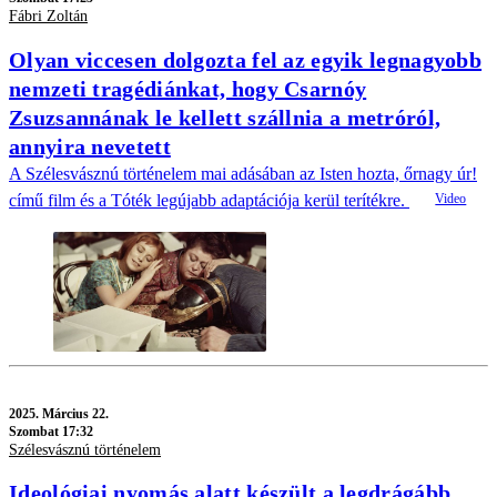
Fábri Zoltán
Olyan viccesen dolgozta fel az egyik legnagyobb
nemzeti tragédiánkat, hogy Csarnóy
Zsuzsannának le kellett szállnia a metróról,
annyira nevetett
A Szélesvásznú történelem mai adásában az Isten hozta, őrnagy úr!
című film és a Tóték legújabb adaptációja kerül terítékre.
2025.
Március 22.
Szombat 17:32
Szélesvásznú történelem
Ideológiai nyomás alatt készült a legdrágább