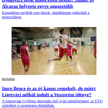
Alcaraz helyzete egyre aggasztóbb
Kanadában egyikük sem játszik, mindhárman sokkolták a
teniszvilágot.
kézilabda
Imre Bence és az új kapus remekelt, de miért
Ligetvári nélkül indult a Veszprém idénye?
A bakonyiak Győrben játszották első nyári mérkőzésüket, az ETO
színeiben is rengetegen debütáltak.