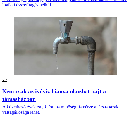
logikai összefüggés nélkül.
víz
Nem csak az ivóvíz hiánya okozhat bajt a
társasházban
A következő évek egyik fontos minőségi ismérve a társasházak
válságállósága lehet.