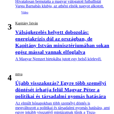
Hivatalosan bemutatta a magyar válogatott futballistát
Varga Barnabás klubja, az athéni elnök nagyot alkotott.
Kapitány István
3
Válságkezelés helyett dobozolás:
energiakrízis dúl az országban, de
Kapitány István minisztériumában sokan
egész mással vannak elfoglalva
A Magyar Nemzet birtokába jutott egy belső körlevél.
mtva
4
Újabb visszakozás? Egyre több személyi
döntését írhatja felül Magyar Péter a
politikai és társadalmi nyomás hatására
Az elmúlt hónapokban több személyi döntés is
megváltozott a politikai és társadalmi nyomás hatására, ami
egyre inkább visszatérő mintázatnak tűnik a Tisza-