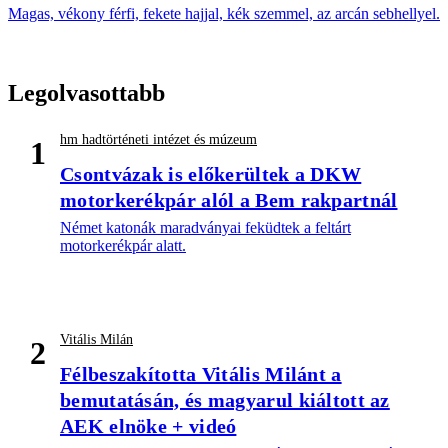
Magas, vékony férfi, fekete hajjal, kék szemmel, az arcán sebhellyel.
Legolvasottabb
hm hadtörténeti intézet és múzeum
1
Csontvázak is előkerültek a DKW
motorkerékpár alól a Bem rakpartnál
Német katonák maradványai feküdtek a feltárt
motorkerékpár alatt.
Vitális Milán
2
Félbeszakította Vitális Milánt a
bemutatásán, és magyarul kiáltott az
AEK elnöke + videó