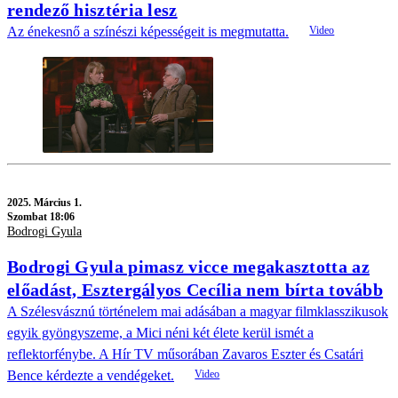
rendező hisztéria lesz
Az énekesnő a színészi képességeit is megmutatta.
2025.
Március 1.
Szombat 18:06
Bodrogi Gyula
Bodrogi Gyula pimasz vicce megakasztotta az
előadást, Esztergályos Cecília nem bírta tovább
A Szélesvásznú történelem mai adásában a magyar filmklasszikusok
egyik gyöngyszeme, a Mici néni két élete kerül ismét a
reflektorfénybe. A Hír TV műsorában Zavaros Eszter és Csatári
Bence kérdezte a vendégeket.