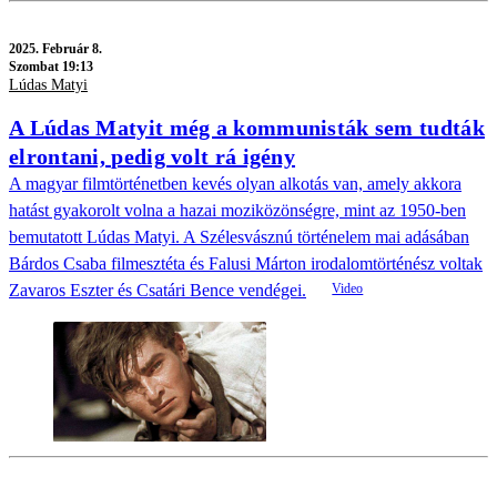
2025.
Február 8.
Szombat 19:13
Lúdas Matyi
A Lúdas Matyit még a kommunisták sem tudták
elrontani, pedig volt rá igény
A magyar filmtörténetben kevés olyan alkotás van, amely akkora
hatást gyakorolt volna a hazai moziközönségre, mint az 1950-ben
bemutatott Lúdas Matyi. A Szélesvásznú történelem mai adásában
Bárdos Csaba filmesztéta és Falusi Márton irodalomtörténész voltak
Zavaros Eszter és Csatári Bence vendégei.