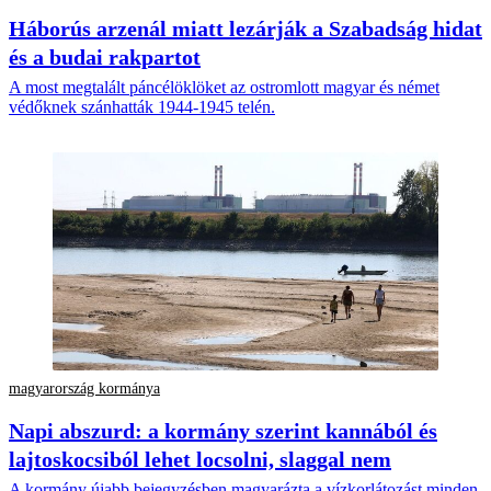
Háborús arzenál miatt lezárják a Szabadság hidat
és a budai rakpartot
A most megtalált páncélöklöket az ostromlott magyar és német
védőknek szánhatták 1944-1945 telén.
magyarország kormánya
Napi abszurd: a kormány szerint kannából és
lajtoskocsiból lehet locsolni, slaggal nem
A kormány újabb bejegyzésben magyarázta a vízkorlátozást minden