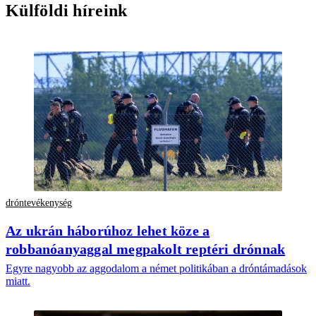
Külföldi híreink
dróntevékenység
Az ukrán háborúhoz lehet köze a
robbanóanyaggal megpakolt reptéri drónnak
Egyre nagyobb az aggodalom a német politikában a dróntámadások
miatt.