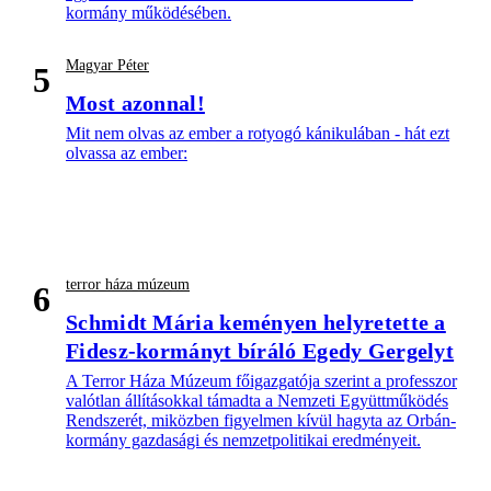
kormány működésében.
Magyar Péter
5
Most azonnal!
Mit nem olvas az ember a rotyogó kánikulában - hát ezt
olvassa az ember:
terror háza múzeum
6
Schmidt Mária keményen helyretette a
Fidesz-kormányt bíráló Egedy Gergelyt
A Terror Háza Múzeum főigazgatója szerint a professzor
valótlan állításokkal támadta a Nemzeti Együttműködés
Rendszerét, miközben figyelmen kívül hagyta az Orbán-
kormány gazdasági és nemzetpolitikai eredményeit.