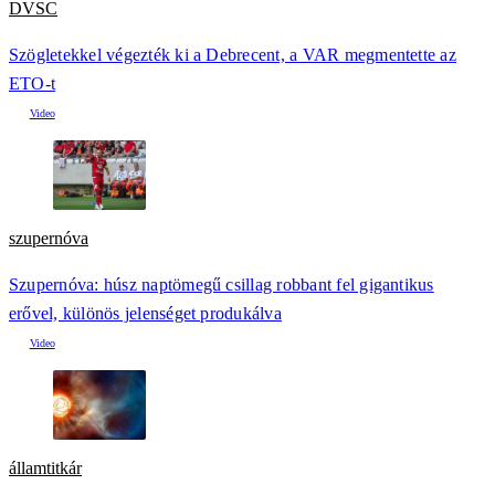
DVSC
Szögletekkel végezték ki a Debrecent, a VAR megmentette az
ETO-t
szupernóva
Szupernóva: húsz naptömegű csillag robbant fel gigantikus
erővel, különös jelenséget produkálva
államtitkár