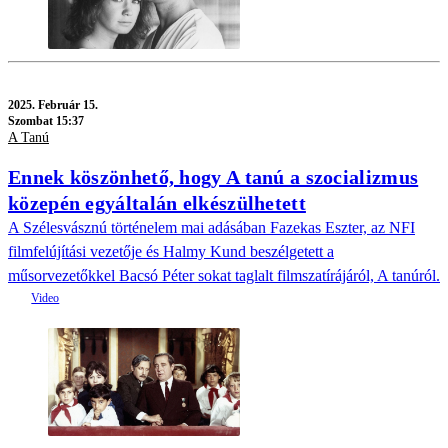
2025.
Február 15.
Szombat 15:37
A Tanú
Ennek köszönhető, hogy A tanú a szocializmus
közepén egyáltalán elkészülhetett
A Szélesvásznú történelem mai adásában Fazekas Eszter, az NFI
filmfelújítási vezetője és Halmy Kund beszélgetett a
műsorvezetőkkel Bacsó Péter sokat taglalt filmszatírájáról, A tanúról.