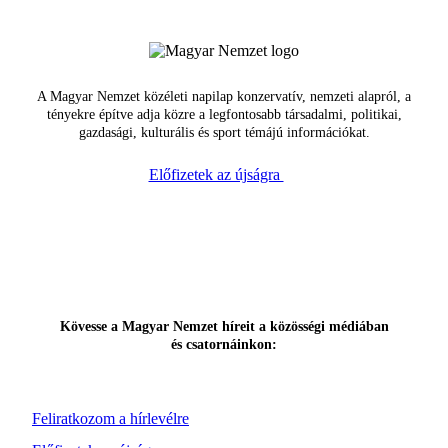
A Magyar Nemzet közéleti napilap konzervatív, nemzeti alapról, a
tényekre építve adja közre a legfontosabb társadalmi, politikai,
gazdasági, kulturális és sport témájú információkat.
Előfizetek az újságra
Kövesse a Magyar Nemzet híreit a közösségi médiában
és csatornáinkon:
Feliratkozom a hírlevélre