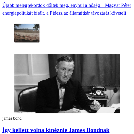
Újabb melegrekordok dőltek meg, enyhül a hőség – Magyar Péter
energiapolitikát bírált, a Fidesz az államtitkár távozását követeli
james bond
Így kellett volna kinéznie James Bondnak