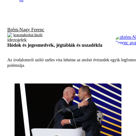
Brém-Nagy Ferenc
krasznahorkai lászló
Hódok és jegesmedvék, jégtáblák és uszadékfa
Az irodalomról szóló széles vita lehetne az utolsó évtizedek egyik legfont
polémiája.