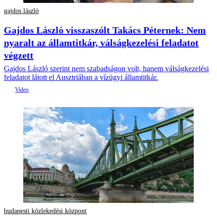
gajdos lászló
Gajdos László visszaszólt Takács Péternek: Nem
nyaralt az államtitkár, válságkezelési feladatot
végzett
Gajdos László szerint nem szabadságon volt, hanem válságkezelési
feladatot látott el Ausztriában a vízügyi államtitkár.
budapesti közlekedési központ