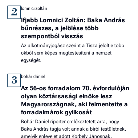
lomnici zoltán
2
Ifjabb Lomnici Zoltán: Baka András
bűnrészes, a jelölése több
szempontból visszás
Az alkotmányjogász szerint a Tisza jelöltje több
okból sem képes megtestesíteni a nemzet
egységét.
bohár dániel
3
Az 56-os forradalom 70. évfordulóján
olyan köztársasági elnöke lesz
Magyarországnak, aki felmentette a
forradalmárok gyilkosát
Bohár Dániel riporter emlékeztetett arra, hogy
Baka András tagja volt annak a bírói testületnek,
amelyik enlevelet adott Korbely Jánosnak.