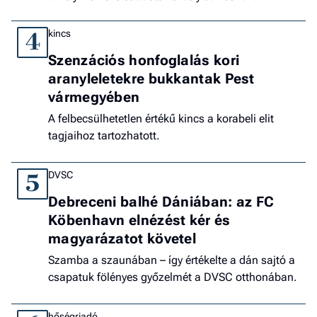
kincs
4
Szenzációs honfoglalás kori
aranyleletekre bukkantak Pest
vármegyében
A felbecsülhetetlen értékű kincs a korabeli elit
tagjaihoz tartozhatott.
DVSC
5
Debreceni balhé Dániában: az FC
Köbenhavn elnézést kér és
magyarázatot követel
Szamba a szaunában – így értékelte a dán sajtó a
csapatuk fölényes győzelmét a DVSC otthonában.
hőségriadó