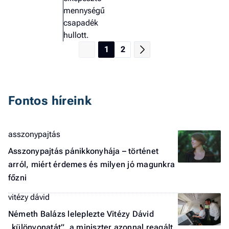
mennységű
csapadék
hullott.
1
2
Fontos híreink
asszonypajtás
Asszonypajtás pánikkonyhája – történet
arról, miért érdemes és milyen jó magunkra
főzni
vitézy dávid
Németh Balázs leleplezte Vitézy Dávid
„különvonatát”, a miniszter azonnal reagált