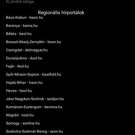
Ez jövőnk záloga.
Regionális hírportálok
Bács-Kiskun - baon.hu
Baranya - bama.hu
Békés - beol.hu
Borsod-Abaúj-Zemplén - boon.hu
Csongrád - delmagyar.hu
Dunaújváros - duol.hu
Fejér - feol.hu
Győr-Moson-Sopron - kisalfold.hu
Hajdú-Bihar - haon.hu
Heves - heol.hu
Jász-Nagykun-Szolnok - szoljon.hu
Komárom-Esztergom - kemma.hu
Nógrád - nool.hu
Somogy - sonline.hu
Szabolcs-Szatmár-Bereg - szon.hu