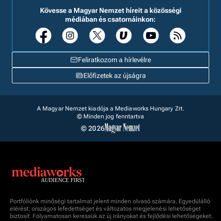
Kövesse a Magyar Nemzet híreit a közösségi
médiában és csatornáinkon:
Feliratkozom a hírlevélre
Előfizetek az újságra
A Magyar Nemzet kiadója a Mediaworks Hungary Zrt.
© Minden jog fenntartva
© 2026
Portfóliónk minőségi tartalmat jelent minden olvasó számára. Egyedülálló
elérést, országos lefedettséget és változatos megjelenési lehetőséget
biztosít. Folyamatosan keressük az új irányokat és fejlődési lehetőségeket.