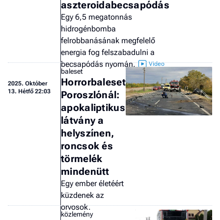
aszteroidabecsapódás
a 
Egy 6,5 megatonnás
hidrogénbomba
felrobbanásának megfelelő
energia fog felszabadulni a
becsapódás nyomán.
baleset
Horrorbaleset
2025.
Október
13. Hétfő 22:03
Poroszlónál:
apokaliptikus
látvány a
helyszínen,
roncsok és
törmelék
mindenütt
Egy ember életéért
küzdenek az
orvosok.
közlemény