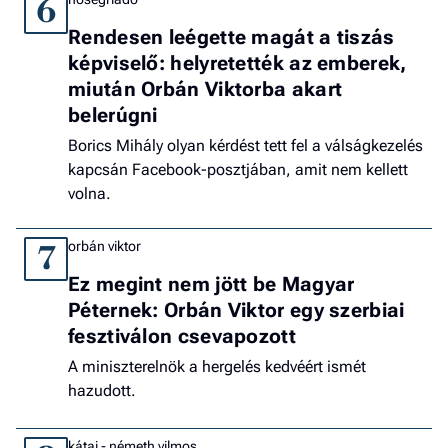
6
Rendesen leégette magát a tiszás
képviselő: helyretették az emberek,
miután Orbán Viktorba akart
belerúgni
Borics Mihály olyan kérdést tett fel a válságkezelés
kapcsán Facebook-posztjában, amit nem kellett
volna.
orbán viktor
7
Ez megint nem jött be Magyar
Péternek: Orbán Viktor egy szerbiai
fesztiválon csevapozott
A miniszterelnök a hergelés kedvéért ismét
hazudott.
kátai - németh vilmos