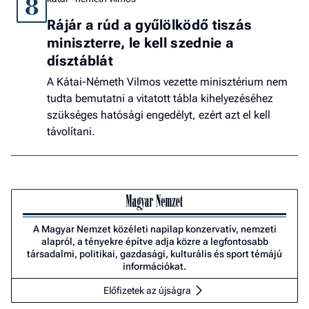
8
Rájár a rúd a gyűlölködő tiszás
miniszterre, le kell szednie a
dísztáblát
A Kátai-Németh Vilmos vezette minisztérium nem
tudta bemutatni a vitatott tábla kihelyezéséhez
szükséges hatósági engedélyt, ezért azt el kell
távolítani.
A Magyar Nemzet közéleti napilap konzervatív, nemzeti
alapról, a tényekre építve adja közre a legfontosabb
társadalmi, politikai, gazdasági, kulturális és sport témájú
információkat.
Előfizetek az újságra