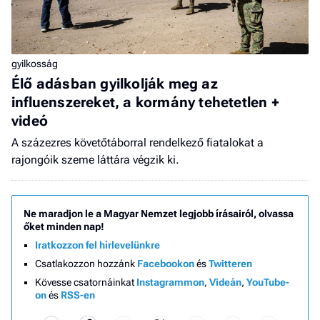
gyilkosság
Élő adásban gyilkolják meg az
influenszereket, a kormány tehetetlen +
videó
A százezres követőtáborral rendelkező fiatalokat a
rajongóik szeme láttára végzik ki.
Ne maradjon le a Magyar Nemzet legjobb írásairól, olvassa
őket minden nap!
Iratkozzon fel hírlevelünkre
Csatlakozzon hozzánk
Facebookon
és
Twitteren
Kövesse csatornáinkat
Instagrammon
,
Videán
,
YouTube-
on
és
RSS-en