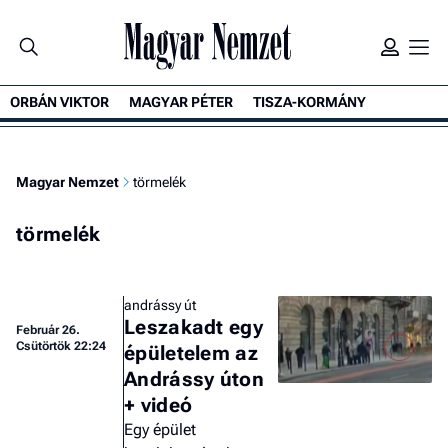
ORBÁN VIKTOR
MAGYAR PÉTER
TISZA-KORMÁNY
Magyar Nemzet
törmelék
törmelék
andrássy út
Leszakadt egy
Február 26.
Csütörtök 22:24
épületelem az
Andrássy úton
+ videó
Egy épület