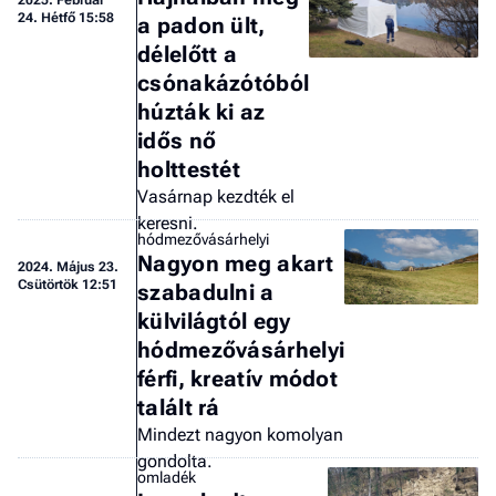
2025.
Február
24. Hétfő 15:58
a padon ült,
délelőtt a
csónakázótóból
húzták ki az
idős nő
holttestét
Vasárnap kezdték el
keresni.
hódmezővásárhelyi
Nagyon meg akart
2024.
Május 23.
Csütörtök 12:51
szabadulni a
külvilágtól egy
hódmezővásárhelyi
férfi, kreatív módot
talált rá
Mindezt nagyon komolyan
gondolta.
omladék