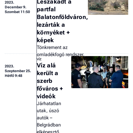
Leszakadt a
2023.
December 9.
partfal
Szombat 11:50
Balatonföldváron,
lezárták a
környéket +
képek
Tönkrement az
omladékfogó rendszer.
víz
Víz alá
2023.
Szeptember 25.
került a
Hétfő 9:48
szerb
főváros +
videók
Járhatatlan
utak, úszó
autók –
Belgrádban
elképesztő