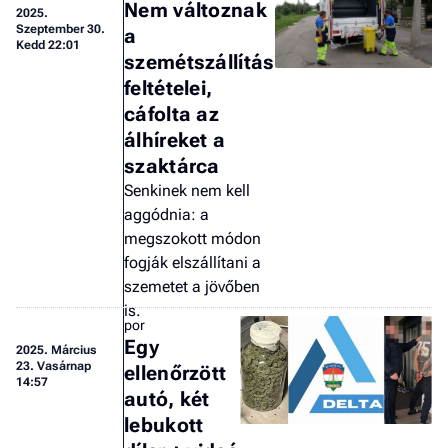
Nem változnak
2025.
Szeptember 30.
a
Kedd 22:01
szemétszállítás
feltételei,
cáfolta az
álhíreket a
szaktárca
Senkinek nem kell
aggódnia: a
megszokott módon
fogják elszállítani a
szemetet a jövőben
is.
por
Egy
2025.
Március
23. Vasárnap
ellenőrzött
14:57
autó, két
lebukott