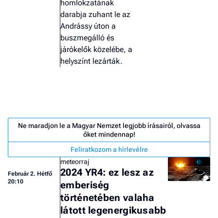
homlokzatának
darabja zuhant le az
Andrássy úton a
buszmegálló és
járókelők közelébe, a
helyszínt lezárták.
Ne maradjon le a Magyar Nemzet legjobb írásairól, olvassa
őket mindennap!
Feliratkozom a hírlevélre
meteorraj
2024 YR4: ez lesz az
Február 2. Hétfő
Job
20:10
emberiség
- he
történetében valaha
vél
látott legenergikusabb
F