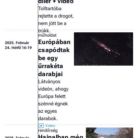
díler + videó
Tolltartóba
rejtette a drogot,
nem jött be a
trükk.
műholdat
Európában
2025.
Február
24. Hétfő 16:19
csapódtak
be egy
űrrakéta
darabjai
Látványos
videón, ahogy
Európa felett
szénné égnek
az egyes
darabok.
rendőrség
Hajnalban még