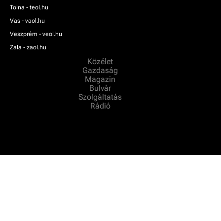
Tolna - teol.hu
Vas - vaol.hu
Veszprém - veol.hu
Zala - zaol.hu
Közélet
Gazdaság
Magazin
Bulvár
Szolgáltatás
Rádió