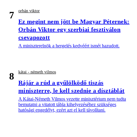
orbán viktor
7
Ez megint nem jött be Magyar Péternek:
Orbán Viktor egy szerbiai fesztiválon
csevapozott
A miniszterelnök a hergelés kedvéért ismét hazudott.
kátai - németh vilmos
8
Rájár a rúd a gyűlölködő tiszás
miniszterre, le kell szednie a dísztáblát
A Kátai-Németh Vilmos vezette minisztérium nem tudta
bemutatni a vitatott tábla kihelyezéséhez szükséges
hatósági engedélyt, ezért azt el kell távolítani.