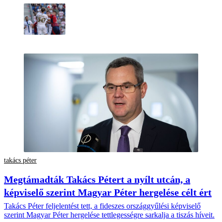
takács péter
Megtámadták Takács Pétert a nyílt utcán, a
képviselő szerint Magyar Péter hergelése célt ért
Takács Péter feljelentést tett, a fideszes országgyűlési képviselő
szerint Magyar Péter hergelése tettlegességre sarkalja a tiszás híveit.