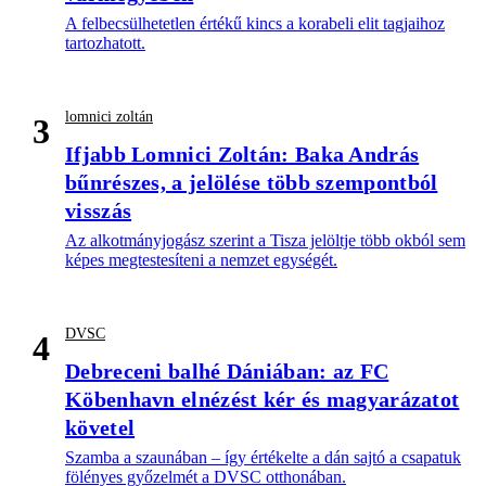
A felbecsülhetetlen értékű kincs a korabeli elit tagjaihoz
tartozhatott.
lomnici zoltán
3
Ifjabb Lomnici Zoltán: Baka András
bűnrészes, a jelölése több szempontból
visszás
Az alkotmányjogász szerint a Tisza jelöltje több okból sem
képes megtestesíteni a nemzet egységét.
DVSC
4
Debreceni balhé Dániában: az FC
Köbenhavn elnézést kér és magyarázatot
követel
Szamba a szaunában – így értékelte a dán sajtó a csapatuk
fölényes győzelmét a DVSC otthonában.