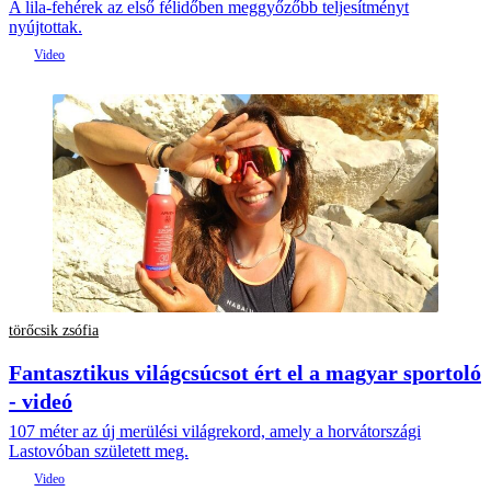
A lila-fehérek az első félidőben meggyőzőbb teljesítményt
nyújtottak.
törőcsik zsófia
Fantasztikus világcsúcsot ért el a magyar sportoló
- videó
107 méter az új merülési világrekord, amely a horvátországi
Lastovóban született meg.