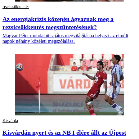
rezsicsökkentés
Az energiakrízis közepén ágyaznak meg a
rezsicsökkentés megszüntetésének?
Magyar Péter mondatait sajátos megvilágításba helyezi az elmúlt
napok néhány közéleti megszólalása.
Kisvárda
Kisvárdán nyert és az NB I élére állt az Újpest