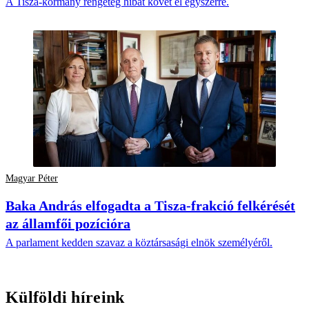
A Tisza-kormány rengeteg hibát követ el egyszerre.
Magyar Péter
Baka András elfogadta a Tisza-frakció felkérését
az államfői pozícióra
A parlament kedden szavaz a köztársasági elnök személyéről.
Külföldi híreink