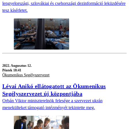
lengyelországi, szlovákiai és csehországi dezinformáció leküzdésére
tesz kísérletet.
2022.
Augusztus 12.
Péntek 18:41
Ökumenikus Segélyszervezet
Lévai Anikó ellátogatott az Ökumenikus
Segélyszervezet új központjába
Orbán Viktor miniszterelnök felesége a szervezet ukrán
menekülteket támogató intézményét tekintette meg.