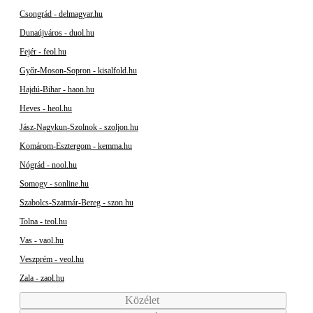
Csongrád - delmagyar.hu
Dunaújváros - duol.hu
Fejér - feol.hu
Győr-Moson-Sopron - kisalfold.hu
Hajdú-Bihar - haon.hu
Heves - heol.hu
Jász-Nagykun-Szolnok - szoljon.hu
Komárom-Esztergom - kemma.hu
Nógrád - nool.hu
Somogy - sonline.hu
Szabolcs-Szatmár-Bereg - szon.hu
Tolna - teol.hu
Vas - vaol.hu
Veszprém - veol.hu
Zala - zaol.hu
Közélet