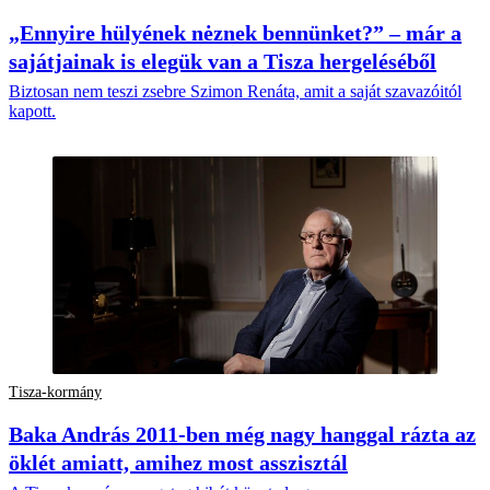
„Ennyire hülyének nėznek bennünket?” – már a
sajátjainak is elegük van a Tisza hergeléséből
Biztosan nem teszi zsebre Szimon Renáta, amit a saját szavazóitól
kapott.
Tisza-kormány
Baka András 2011-ben még nagy hanggal rázta az
öklét amiatt, amihez most asszisztál