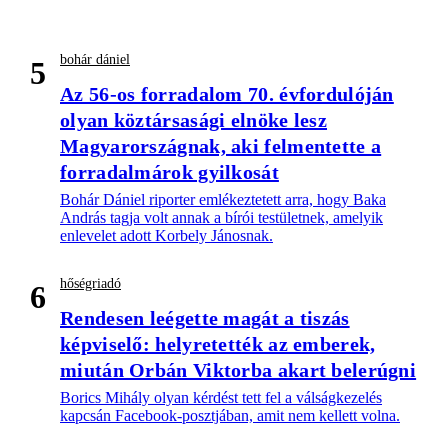
bohár dániel
5
Az 56-os forradalom 70. évfordulóján
olyan köztársasági elnöke lesz
Magyarországnak, aki felmentette a
forradalmárok gyilkosát
Bohár Dániel riporter emlékeztetett arra, hogy Baka
András tagja volt annak a bírói testületnek, amelyik
enlevelet adott Korbely Jánosnak.
hőségriadó
6
Rendesen leégette magát a tiszás
képviselő: helyretették az emberek,
miután Orbán Viktorba akart belerúgni
Borics Mihály olyan kérdést tett fel a válságkezelés
kapcsán Facebook-posztjában, amit nem kellett volna.