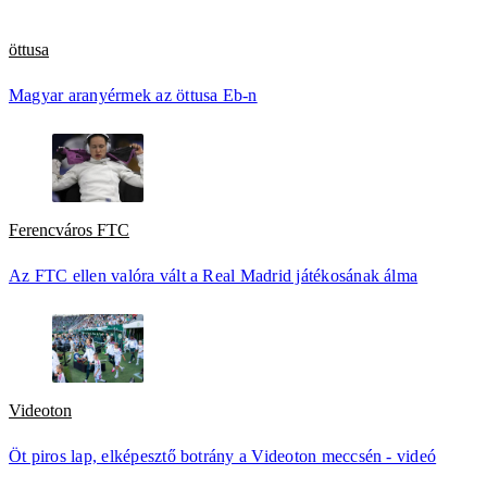
öttusa
Magyar aranyérmek az öttusa Eb-n
Ferencváros FTC
Az FTC ellen valóra vált a Real Madrid játékosának álma
Videoton
Öt piros lap, elképesztő botrány a Videoton meccsén - videó