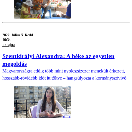
2022.
Július 5. Kedd
16:34
ukrajna
Szentkirályi Alexandra: A béke az egyetlen
megoldás
Magyarországra eddig több mint nyolcszázezer menekült érkezett,
hosszabb-rövidebb időt itt töltve – hangsúlyozta a kormányszóvivő.