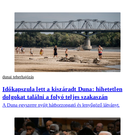
dunai teherhajózás
Időkapszula lett a kiszáradt Duna: hihetetlen
dolgokat találni a folyó teljes szakaszán
A Duna egyszerre nyújt hátborzongató és lenyűgöző látványt.