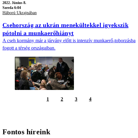
2022.
Június 8.
Szerda 6:04
Háború Ukrajnában
Csehország az ukrán menekültekkel igyekszik
pótolni a munkaerőhiányt
A cseh kormány már a járvány előtt is intenzív munkaerő-toborzásba
fogott a térség országaiban.
1
2
3
4
Fontos híreink