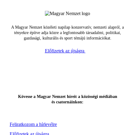
A Magyar Nemzet közéleti napilap konzervatív, nemzeti alapról, a
tényekre építve adja közre a legfontosabb társadalmi, politikai,
gazdasági, kulturális és sport témájú információkat.
Előfizetek az újságra
Kövesse a Magyar Nemzet híreit a közösségi médiában
és csatornáinkon:
Feliratkozom a hírlevélre
Előfizetek az újságra