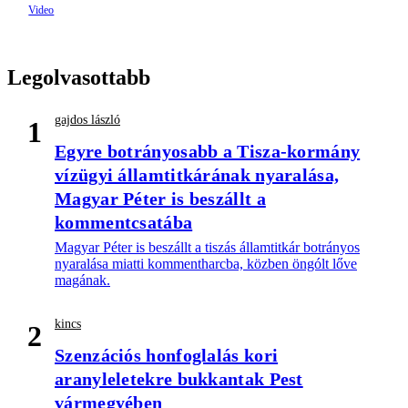
Legolvasottabb
gajdos lászló
1
Egyre botrányosabb a Tisza-kormány
vízügyi államtitkárának nyaralása,
Magyar Péter is beszállt a
kommentcsatába
Magyar Péter is beszállt a tiszás államtitkár botrányos
nyaralása miatti kommentharcba, közben öngólt lőve
magának.
kincs
2
Szenzációs honfoglalás kori
aranyleletekre bukkantak Pest
vármegyében