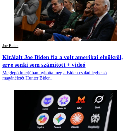
Joe Biden
Kitálalt Joe Biden fia a volt amerikai elnökről,
erre senki sem számított + videó
Meglepő interjúban nyitotta meg a Biden család legbelső
magánéletét Hunter Biden.