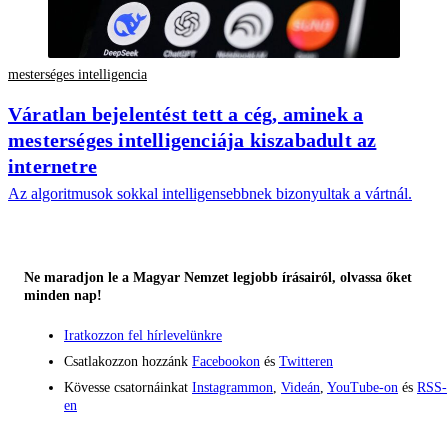
mesterséges intelligencia
Váratlan bejelentést tett a cég, aminek a
mesterséges intelligenciája kiszabadult az
internetre
Az algoritmusok sokkal intelligensebbnek bizonyultak a vártnál.
Ne maradjon le a Magyar Nemzet legjobb írásairól, olvassa őket
minden nap!
Iratkozzon fel hírlevelünkre
Csatlakozzon hozzánk
Facebookon
és
Twitteren
Kövesse csatornáinkat
Instagrammon
,
Videán
,
YouTube-on
és
RSS-
en