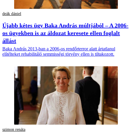
deák dániel
Újabb kétes ügy Baka András múltjából – A 2006-
os ügyekben is az áldozat keresete ellen foglalt
állást
Baka András 2013-ban a 2006-os rendőrterror alatt ártatlanul
elítélteket rehabilitáló semmisségi törvény ellen is tiltakozott.
szimon renáta