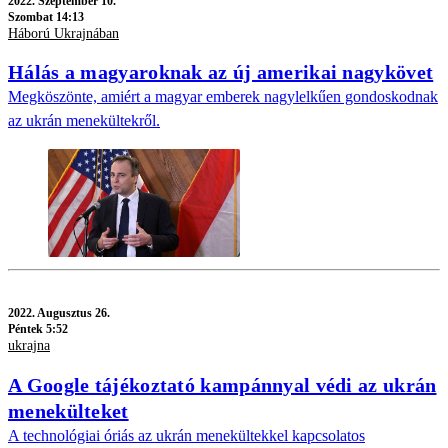
2022.
Szeptember 10.
Szombat 14:13
Háború Ukrajnában
Hálás a magyaroknak az új amerikai nagykövet
Megköszönte, amiért a magyar emberek nagylelkűen gondoskodnak
az ukrán menekültekről.
2022.
Augusztus 26.
Péntek 5:52
ukrajna
A Google tájékoztató kampánnyal védi az ukrán
menekülteket
A technológiai óriás az ukrán menekültekkel kapcsolatos