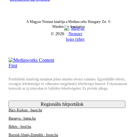
A Magyar Nemzet kiadója a Mediaworks Hungary Zrt. ©
Minden jog fenntartva
© 2026
Portfóliónk minőségi tartalmat jelent minden olvasó számára. Egyedülálló elérést,
országos lefedettséget és változatos megjelenési lehetőséget biztosít. Folyamatosan
keressük az új irányokat és fejlődési lehetőségeket. Ez jövőnk záloga.
Regionális hírportálok
Bács-Kiskun - baon.hu
Baranya - bama.hu
Békés - beol.hu
Borsod-Abaúj-Zemplén - boon.hu