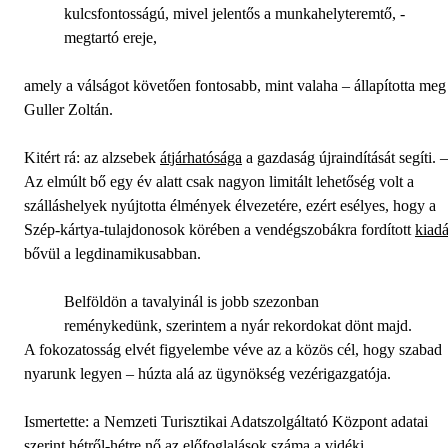
kulcsfontosságú, mivel jelentős a munkahelyteremtő, -
megtartó ereje,
amely a válságot követően fontosabb, mint valaha – állapította meg
Guller Zoltán.
Kitért rá: az alzsebek
átjárhatósága
a gazdaság újraindítását segíti. –
Az elmúlt bő egy év alatt csak nagyon limitált lehetőség volt a
szálláshelyek nyújtotta élmények élvezetére, ezért esélyes, hogy a
Szép-kártya-tulajdonosok körében a vendégszobákra fordított
kiad
bővül a legdinamikusabban.
Belföldön a tavalyinál is jobb szezonban
reménykedünk, szerintem a nyár rekordokat dönt majd.
A fokozatosság elvét figyelembe véve az a közös cél, hogy szabad
nyarunk legyen – húzta alá az ügynökség vezérigazgatója.
Ismertette: a Nemzeti Turisztikai Adatszolgáltató Központ adatai
szerint
hétről-hétre nő
az előfoglalások száma a vidéki