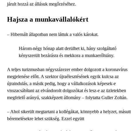
járult hozzá az állásuk megőrzéséhez.
Hajsza a munkavállalókért
– Hibernált állapotban nem láttuk a valós károkat.
Három-négy hónap alatt derülhet ki, hány szolgáltató
kényszerült bezárásra és mekkora a munkaerőhiány.
A teljes turizmusban négyszázezer ember dolgozott a koronavírus
megjelenése előtt. A szektor újraélesztésének egyik kulcsa az
újraindulás, a másik pedig, hogy a vállalkozások képesek-e
visszacsábítani az elvándorolt dolgozókat és lesz-e az üzletekben
megfelelő arányú, szakképzett állomány – folytatta Guller Zoltán.
– Ahol sikerült megtartani a kollégákat, könnyebb a helyzet, másutt
béremelésekre lehet szükség. Ezzel együtt