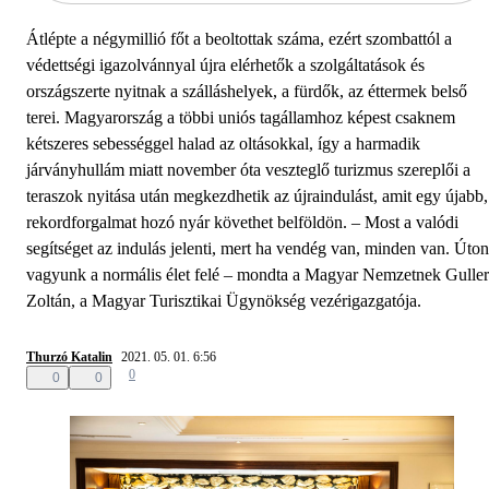
Átlépte a négymillió főt a beoltottak száma, ezért szombattól a
védettségi igazolvánnyal újra elérhetők a szolgáltatások és
országszerte nyitnak a szálláshelyek, a fürdők, az éttermek belső
terei. Magyarország a többi uniós tagállamhoz képest csaknem
kétszeres sebességgel halad az oltásokkal, így a harmadik
járványhullám miatt november óta veszteglő turizmus szereplői a
teraszok nyitása után megkezdhetik az újraindulást, amit egy újabb,
rekordforgalmat hozó nyár követhet belföldön. – Most a valódi
segítséget az indulás jelenti, mert ha vendég van, minden van. Úton
vagyunk a normális élet felé – mondta a Magyar Nemzetnek Guller
Zoltán, a Magyar Turisztikai Ügynökség vezérigazgatója.
Thurzó Katalin
2021. 05. 01. 6:56
0
0
0