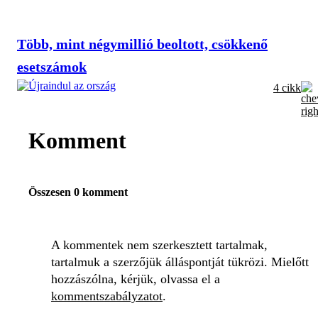
Több, mint négymillió beoltott, csökkenő
esetszámok
4 cikk
Komment
Összesen 0 komment
A kommentek nem szerkesztett tartalmak,
tartalmuk a szerzőjük álláspontját tükrözi. Mielőtt
hozzászólna, kérjük, olvassa el a
kommentszabályzatot
.