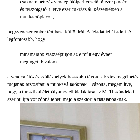
csaknem hétszáz vendéglátóipari vezető, ötezer pincér
és felszolgáló, illetve ezer cukrász áll készenlétben a
munkaerőpiacon,
negyvenezer ember tért haza külföldről. A feladat tehát adott. A
legfontosabb, hogy
mihamarabb visszaépüljön az elmúlt egy évben
megingott bizalom,
a vendéglátó- és szálláshelyek hosszabb távon is biztos megélhetést
tudjanak biztosítani a munkavállalóknak – vázolta, megemlítve,
hogy a turisztikai életpályamodell kialakítása az MTÜ szándékai
szerint újra vonzóbbá teheti majd a szektort a fiatalabbaknak.