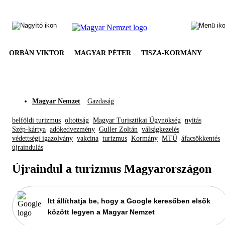
ORBÁN VIKTOR
MAGYAR PÉTER
TISZA-KORMÁNY
Magyar Nemzet
Gazdaság
belföldi turizmus
oltottság
Magyar Turisztikai Ügynökség
nyitás
Szép-kártya
adókedvezmény
Guller Zoltán
válságkezelés
védettségi igazolvány
vakcina
turizmus
Kormány
MTÜ
áfacsökkentés
újraindulás
Újraindul a turizmus Magyarországon
Itt állíthatja be, hogy a Google keresőben elsők
között legyen a Magyar Nemzet