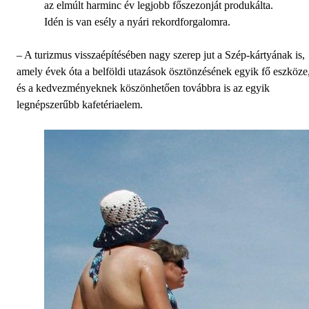
az elmúlt harminc év legjobb főszezonját produkálta.
Idén is van esély a nyári rekordforgalomra.
– A turizmus visszaépítésében nagy szerep jut a Szép-kártyának is,
amely évek óta a belföldi utazások ösztönzésének egyik fő eszköze
és a kedvezményeknek köszönhetően továbbra is az egyik
legnépszerűbb kafetériaelem.