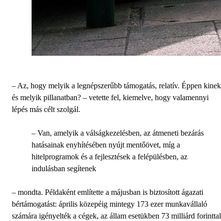
– Az, hogy melyik a legnépszerűbb támogatás, relatív. Éppen kinek
és melyik pillanatban? – vetette fel, kiemelve, hogy valamennyi
lépés más célt szolgál.
– Van, amelyik a válságkezelésben, az átmeneti bezárás
hatásainak enyhítésében nyújt mentőövet, míg a
hitelprogramok és a fejlesztések a felépülésben, az
indulásban segítenek
– mondta. Példaként említette a májusban is biztosított ágazati
bértámogatást: április közepéig mintegy 173 ezer munkavállaló
számára igényelték a cégek, az állam esetükben 73 milliárd forinttal