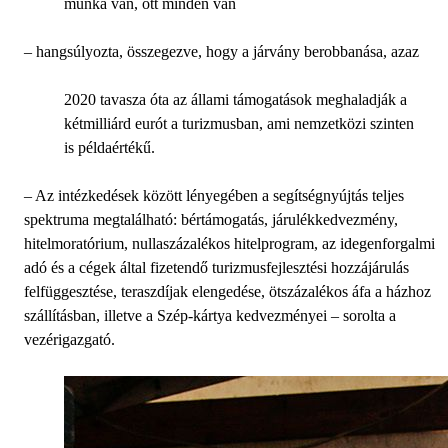
munka van, ott minden van
– hangsúlyozta, összegezve, hogy a járvány berobbanása, azaz
2020 tavasza óta az állami támogatások meghaladják a
kétmilliárd eurót a turizmusban, ami nemzetközi szinten
is példaértékű.
– Az intézkedések között lényegében a segítségnyújtás teljes
spektruma megtalálható: bértámogatás, járulékkedvezmény,
hitelmoratórium, nullaszázalékos hitelprogram, az idegenforgalmi
adó és a cégek által fizetendő turizmusfejlesztési hozzájárulás
felfüggesztése, teraszdíjak elengedése, ötszázalékos áfa a házhoz
szállításban, illetve a Szép-kártya kedvezményei – sorolta a
vezérigazgató.