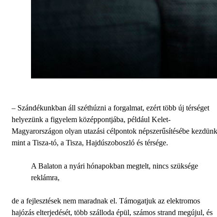
– Szándékunkban áll széthúzni a forgalmat, ezért több új térséget
helyezünk a figyelem középpontjába, például Kelet-
Magyarországon olyan utazási célpontok népszerűsítésébe kezdünk
mint a Tisza-tó, a Tisza, Hajdúszoboszló és térsége.
A Balaton a nyári hónapokban megtelt, nincs szüksége
reklámra,
de a fejlesztések nem maradnak el. Támogatjuk az elektromos
hajózás elterjedését, több szálloda épül, számos strand megújul, és