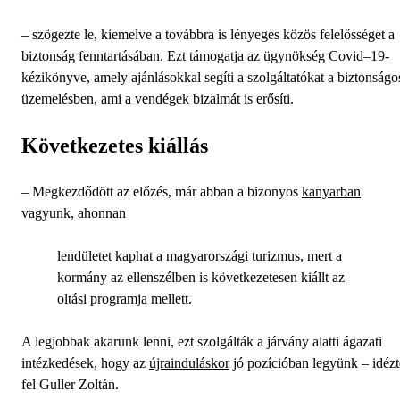
– szögezte le, kiemelve a továbbra is lényeges közös felelősséget a
biztonság fenntartásában. Ezt támogatja az ügynökség Covid–19-
kézikönyve, amely ajánlásokkal segíti a szolgáltatókat a biztonságo
üzemelésben, ami a vendégek bizalmát is erősíti.
Következetes kiállás
– Megkezdődött az előzés, már abban a bizonyos
kanyarban
vagyunk, ahonnan
lendületet kaphat a magyarországi turizmus, mert a
kormány az ellenszélben is következetesen kiállt az
oltási programja mellett.
A legjobbak akarunk lenni, ezt szolgálták a járvány alatti ágazati
intézkedések, hogy az
újrainduláskor
jó pozícióban legyünk – idézt
fel Guller Zoltán.