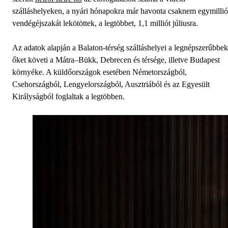
szálláshelyeken, a nyári hónapokra már havonta csaknem egymillió
vendégéjszakát lekötöttek, a legtöbbet, 1,1 milliót júliusra.
Az adatok alapján a Balaton-térség szálláshelyei a legnépszerűbbek
őket követi a Mátra–Bükk, Debrecen és térsége, illetve Budapest
környéke. A küldőországok esetében Németországból,
Csehországból, Lengyelországból, Ausztriából és az Egyesült
Királyságból foglaltak a legtöbben.