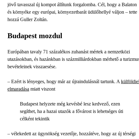
jövő tavasszal új kompot állítunk forgalomba. Cél, hogy a Balaton
és környéke egy európai, környezetbarát üdülőhellyé váljon – tette
hozzá Guller Zoltán.
Budapest mozdul
Európában tavaly 71 százalékos zuhanást mértek a nemzetközi
utazásokban, és hazánkban is százmilliárdokban mérhető a turizmu
bevételeinek visszaesése.
– Ezért is lényeges, hogy már az újraindulásnál tartunk. A
külföldie
elmaradása
miatt viszont
Budapest helyzete még kevésbé lesz kedvező, ezen
segíthet, ha a hazai utazók a fővárost is lehetséges úti
célként tekintik
– vélekedett az ügynökség vezetője, hozzátéve, hogy az új térségi