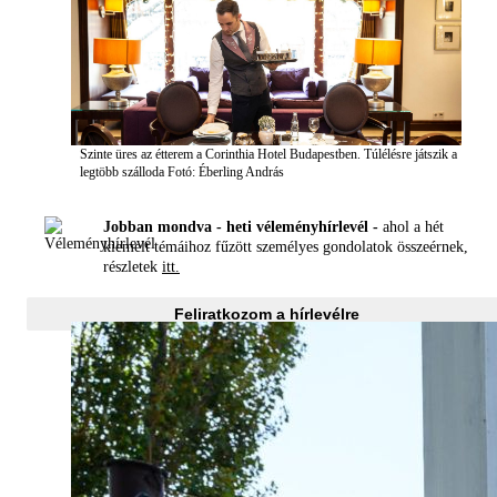
Szinte üres az étterem a Corinthia Hotel Budapestben. Túlélésre játszik a
legtöbb szálloda
Fotó: Éberling András
Jobban mondva - heti véleményhírlevél -
ahol a hét
kiemelt témáihoz fűzött személyes gondolatok összeérnek,
részletek
itt.
Feliratkozom a hírlevélre