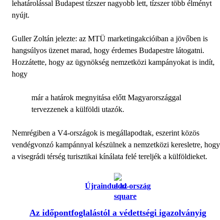
lehatárolással Budapest tízszer nagyobb lett, tízszer több élményt
nyújt.
Guller Zoltán jelezte: az MTÜ marketingakcióiban a jövőben is
hangsúlyos üzenet marad, hogy érdemes Budapestre látogatni.
Hozzátette, hogy az ügynökség nemzetközi kampányokat is indít,
hogy
már a határok megnyitása előtt Magyarországgal
tervezzenek a külföldi utazók.
Nemrégiben a V4-országok is megállapodtak, eszerint közös
vendégvonzó kampánnyal készülnek a nemzetközi keresletre, hogy
a visegrádi térség turisztikai kínálata felé tereljék a külföldieket.
Újraindul az ország
Az időpontfoglalástól a védettségi igazolványig