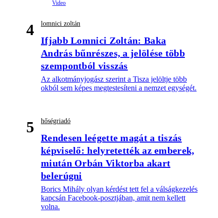
lomnici zoltán
4
Ifjabb Lomnici Zoltán: Baka
András bűnrészes, a jelölése több
szempontból visszás
Az alkotmányjogász szerint a Tisza jelöltje több
okból sem képes megtestesíteni a nemzet egységét.
hőségriadó
5
Rendesen leégette magát a tiszás
képviselő: helyretették az emberek,
miután Orbán Viktorba akart
belerúgni
Borics Mihály olyan kérdést tett fel a válságkezelés
kapcsán Facebook-posztjában, amit nem kellett
volna.