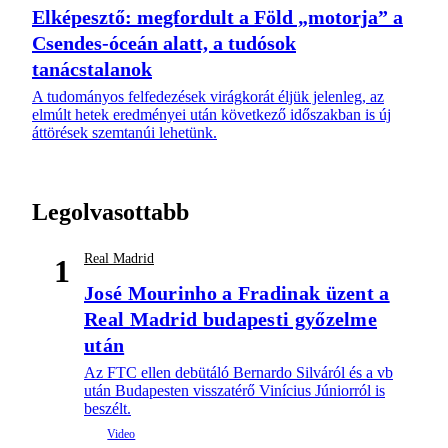
Elképesztő: megfordult a Föld „motorja” a
Csendes-óceán alatt, a tudósok
tanácstalanok
A tudományos felfedezések virágkorát éljük jelenleg, az
elmúlt hetek eredményei után következő időszakban is új
áttörések szemtanúi lehetünk.
Legolvasottabb
Real Madrid
1
José Mourinho a Fradinak üzent a
Real Madrid budapesti győzelme
után
Az FTC ellen debütáló Bernardo Silváról és a vb
után Budapesten visszatérő Vinícius Júniorról is
beszélt.