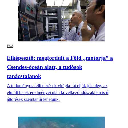
Föld
Elképesztő: megfordult a Föld „motorja” a
Csendes-óceán alatt, a tudósok
tanácstalanok
A tudományos felfedezések virágkorát éljük jelenleg, az
elmúlt hetek eredményei után következő időszakban is új
áttörések szemtanúi lehetünk.