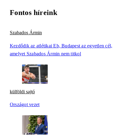
Fontos híreink
Szabados Ármin
Kezdődik az atlétikai Eb, Budapest az egyetlen cél,
amelyet Szabados Ármin nem titkol
külföldi sajtó
Országot vezet