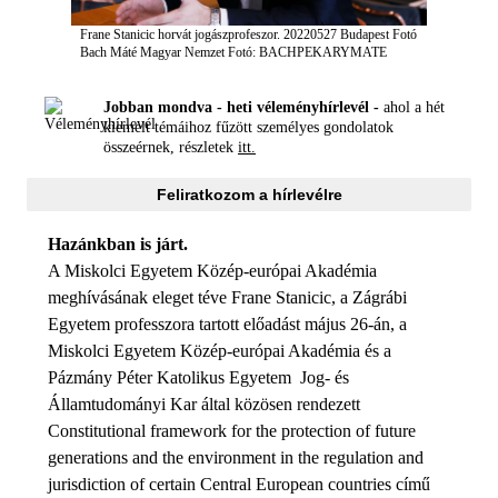
Frane Stanicic horvát jogászprofeszor. 20220527 Budapest Fotó
Bach Máté Magyar Nemzet
Fotó: BACHPEKARYMATE
Jobban mondva - heti véleményhírlevél -
ahol a hét
kiemelt témáihoz fűzött személyes gondolatok
összeérnek, részletek
itt.
Feliratkozom a hírlevélre
Hazánkban is járt.
A Miskolci Egyetem Közép-európai Akadémia
meghívásának eleget téve Frane Stanicic, a Zágrábi
Egyetem professzora tartott előadást május 26-án, a
Miskolci Egyetem Közép-európai Akadémia és a
Pázmány Péter Katolikus Egyetem Jog- és
Államtudományi Kar által közösen rendezett
Constitutional framework for the protection of future
generations and the environment in the regulation and
jurisdiction of certain Central European countries című