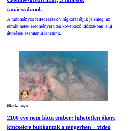
tanácstalanok
A tudományos felfedezések virágkorát éljük jelenleg, az
elmúlt hetek eredményei után következő időszakban is új
áttörések szemtanúi lehetünk.
földközi-tenger
2100 éve nem látta ember: hihetetlen ókori
kincsekre bukkantak a tengerben + videó