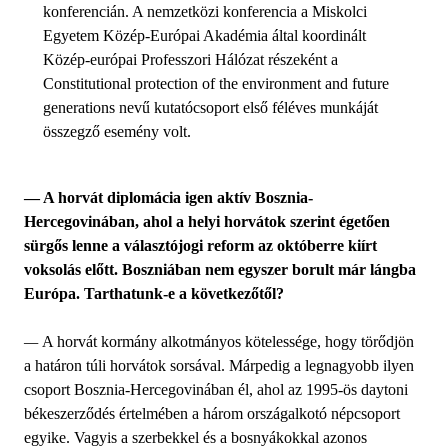
konferencián. A nemzetközi konferencia a Miskolci
Egyetem Közép-Európai Akadémia által koordinált
Közép-európai Professzori Hálózat részeként a
Constitutional protection of the environment and future
generations nevű kutatócsoport első féléves munkáját
összegző esemény volt.
— A horvát diplomácia igen aktív Bosznia-
Hercegovinában, ahol a helyi horvátok szerint égetően
sürgős lenne a választójogi reform az októberre kiírt
voksolás előtt. Boszniában nem egyszer borult már lángba
Európa. Tarthatunk-e a következőtől?
—
A horvát kormány alkotmányos kötelessége, hogy törődjön
a határon túli horvátok sorsával. Márpedig a legnagyobb ilyen
csoport Bosznia-Hercegovinában él, ahol az 1995-ös daytoni
békeszerződés értelmében a három országalkotó népcsoport
egyike. Vagyis a szerbekkel és a bosnyákokkal azonos