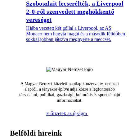
Szoboszlait lecserélték, a Liverpool
2-0-ról szenvedett meghökkentő
vereséget
Hiába vezetett két góllal a Liverpool, az AS
Monaco nem hagyta magát és a második félidőben
sokkal jobban játszva megnyerte a meccset.
A Magyar Nemzet közéleti napilap konzervatív, nemzeti
alapról, a tényekre építve adja közre a legfontosabb
társadalmi, politikai, gazdasági, kulturális és sport témájú
információkat.
Előfizetek az újságra
Belföldi híreink