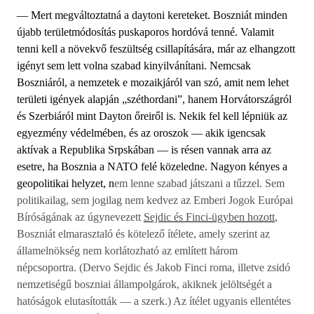
— Mert megváltoztatná a daytoni kereteket. Boszniát minden
újabb területmódosítás puskaporos hordóvá tenné. Valamit
tenni kell a növekvő feszültség csillapítására, már az elhangzott
igényt sem lett volna szabad kinyilvánítani. Nemcsak
Boszniáról, a nemzetek e mozaikjáról van szó, amit nem lehet
területi igények alapján „széthordani”, hanem Horvátországról
és Szerbiáról mint Dayton őreiről is. Nekik fel kell lépniük az
egyezmény védelmében, és az oroszok — akik igencsak
aktívak a Republika Srpskában — is résen vannak arra az
esetre, ha Bosznia a NATO felé közeledne. Nagyon kényes a
geopolitikai helyzet, n
em lenne szabad játszani a tűzzel. Sem
politikailag, sem jogilag nem kedvez az Emberi Jogok Európai
Bíróságának az úgynevezett
Sejdic és Finci-ügyben hozott
,
Boszniát elmarasztaló és kötelező ítélete, amely szerint az
államelnökség nem korlátozható az említett három
népcsoportra. (
Dervo
Sejdic
és Jakob
Finci roma, illetve zsidó
nemzetiségű boszniai állampolgárok, akiknek jelöltségét a
hatóságok elutasították — a szerk.) Az ítélet ugyanis ellentétes