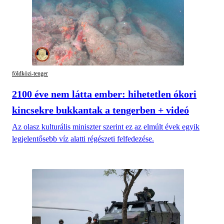
földközi-tenger
2100 éve nem látta ember: hihetetlen ókori
kincsekre bukkantak a tengerben + videó
Az olasz kulturális miniszter szerint ez az elmúlt évek egyik
legjelentősebb víz alatti régészeti felfedezése.