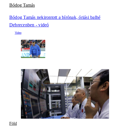
Bódog Tamás
Bódog Tamás nekirontott a bírónak, óriási balhé
Debrecenben - videó
Föld