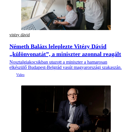
vitézy dávid
Németh Balázs leleplezte Vitézy Dávid
„különvonatát”, a miniszter azonnal reagált
Nosztalgiakocsikban utazott a miniszter a hamarosan
elkészülő Budapest-Belgrád vasút magyarországi szakaszán.