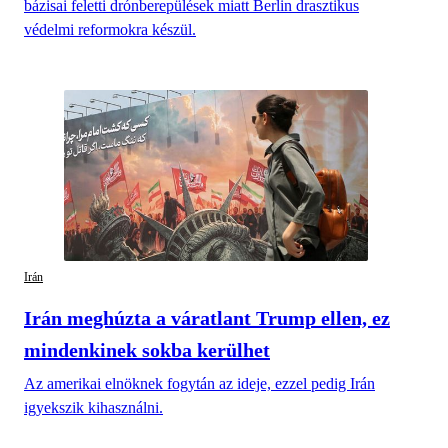
bázisai feletti drónberepülések miatt Berlin drasztikus
védelmi reformokra készül.
Irán
Irán meghúzta a váratlant Trump ellen, ez
mindenkinek sokba kerülhet
Az amerikai elnöknek fogytán az ideje, ezzel pedig Irán
igyekszik kihasználni.