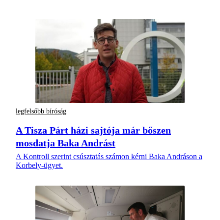
legfelsőbb bíróság
A Tisza Párt házi sajtója már bőszen
mosdatja Baka Andrást
A Kontroll szerint csúsztatás számon kérni Baka Andráson a
Korbely-ügyet.