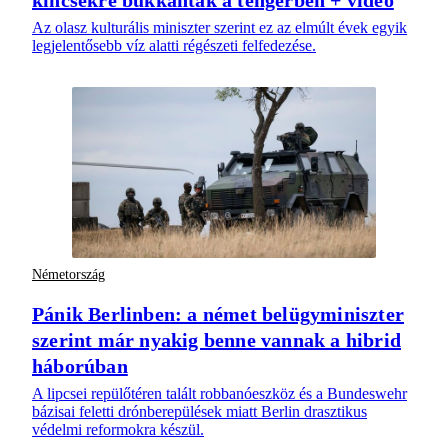
kincsekre bukkantak a tengerben + videó
Az olasz kulturális miniszter szerint ez az elmúlt évek egyik
legjelentősebb víz alatti régészeti felfedezése.
Németország
Pánik Berlinben: a német belügyminiszter
szerint már nyakig benne vannak a hibrid
háborúban
A lipcsei repülőtéren talált robbanóeszköz és a Bundeswehr
bázisai feletti drónberepülések miatt Berlin drasztikus
védelmi reformokra készül.