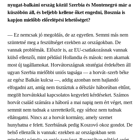
nyugat-balkáni ország közül Szerbia és Montenegró már a
küszöbön áll, és beljebb kellene őket engedni, Bosznia is
kapjon mielőbb előrelépési lehetőséget?
— Ez nemcsak jó megoldás, de az egyetlen. Semmi más nem
szüntetné meg a feszültséget ezekben az országokban. De
vannak problémák. Először is, az EU-csatlakozásnak vannak
külső ellenzői, mint például Hollandia és mások: nem akarnak
most új tagállamokat. Horvátországnak stratégiai érdekében áll
ugyan Szerbia mielőbbi uniós tagsága — a horvát–szerb béke
az egész Balkán kulcsa —, addig azonban nem hajlandó
elfogadni azt, amíg nem tisztáztuk a délszláv háborúban eltűnt,
megölt horvátokkal kapcsolatos kegyeleti kérdéseket. Számos
horvát család számára a háború a mai napig nem ért véget, mert
semmit nem tudnak a szeretteikről, egy sírhoz nem tudnak
ellátogatni. Nincs az a horvát kormány, amely szemet
hunyhatna e felett. Szerbiának pedig Koszovó okoz gondot. De
belső ellenzők is vannak: ezekben az országokban sem
mindenki pártolja az uniós tagságot. Boszniában például azért