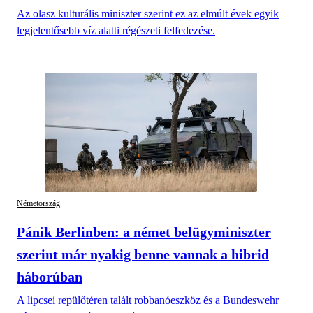
Az olasz kulturális miniszter szerint ez az elmúlt évek egyik
legjelentősebb víz alatti régészeti felfedezése.
Németország
Pánik Berlinben: a német belügyminiszter
szerint már nyakig benne vannak a hibrid
háborúban
A lipcsei repülőtéren talált robbanóeszköz és a Bundeswehr