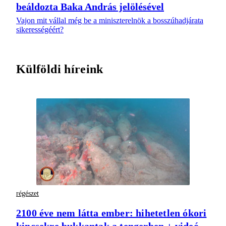
beáldozta Baka András jelölésével
Vajon mit vállal még be a miniszterelnök a bosszúhadjárata
sikerességéért?
Külföldi híreink
régészet
2100 éve nem látta ember: hihetetlen ókori