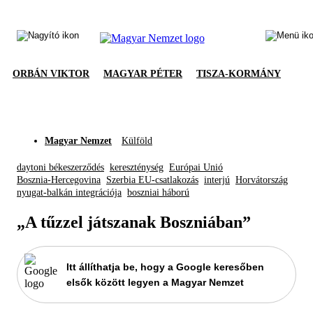
ORBÁN VIKTOR
MAGYAR PÉTER
TISZA-KORMÁNY
Magyar Nemzet
Külföld
daytoni békeszerződés
kereszténység
Európai Unió
Bosznia-Hercegovina
Szerbia EU-csatlakozás
interjú
Horvátország
nyugat-balkán integrációja
boszniai háború
„A tűzzel játszanak Boszniában”
Itt állíthatja be, hogy a Google keresőben
elsők között legyen a Magyar Nemzet