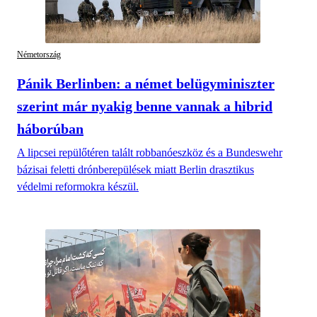
Németország
Pánik Berlinben: a német belügyminiszter
szerint már nyakig benne vannak a hibrid
háborúban
A lipcsei repülőtéren talált robbanóeszköz és a Bundeswehr
bázisai feletti drónberepülések miatt Berlin drasztikus
védelmi reformokra készül.