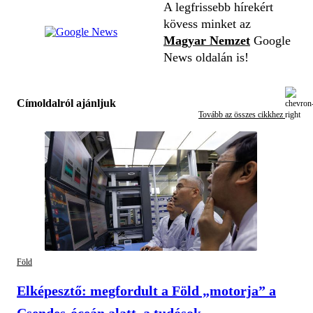
A legfrissebb hírekért
kövess minket az
Magyar Nemzet
Google
News oldalán is!
Címoldalról ajánljuk
Tovább az összes cikkhez
Föld
Elképesztő: megfordult a Föld „motorja” a
Csendes-óceán alatt, a tudósok