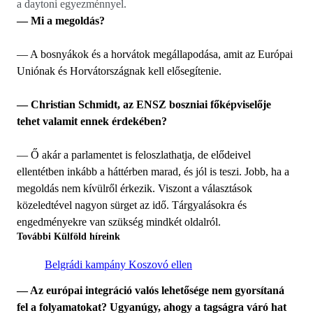
a daytoni egyezménnyel.
— Mi a megoldás?
— A bosnyákok és a horvátok megállapodása, amit az Európai
Uniónak és Horvátországnak kell elősegítenie.
— Christian Schmidt, az ENSZ boszniai főképviselője
tehet valamit ennek érdekében?
— Ő akár a parlamentet is feloszlathatja, de elődeivel
ellentétben inkább a háttérben marad, és jól is teszi. Jobb, ha a
megoldás nem kívülről érkezik. Viszont a választások
közeledtével nagyon sürget az idő. Tárgyalásokra és
engedményekre van szükség mindkét oldalról.
További Külföld híreink
Belgrádi kampány Koszovó ellen
— Az európai integráció valós lehetősége nem gyorsítaná
fel a folyamatokat? Ugyanúgy, ahogy a tagságra váró hat