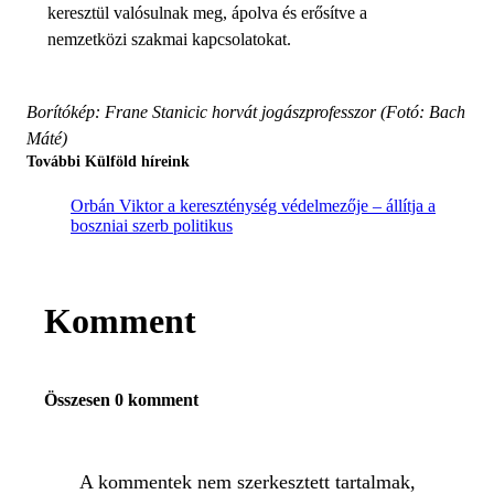
keresztül valósulnak meg, ápolva és erősítve a
nemzetközi szakmai kapcsolatokat.
Borítókép: Frane Stanicic horvát jogászprofesszor (Fotó: Bach
Máté)
További Külföld híreink
Orbán Viktor a kereszténység védelmezője – állítja a
boszniai szerb politikus
Komment
Összesen 0 komment
A kommentek nem szerkesztett tartalmak,