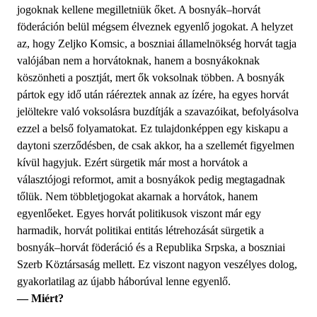
jogoknak kellene megilletniük őket. A bosnyák–horvát
föderáción belül mégsem élveznek egyenlő jogokat. A helyzet
az, hogy Zeljko Komsic, a boszniai államelnökség horvát tagja
valójában nem a horvátoknak, hanem a bosnyákoknak
köszönheti a posztját, mert ők voksolnak többen. A bosnyák
pártok egy idő után ráéreztek annak az ízére, ha egyes horvát
jelöltekre való voksolásra buzdítják a szavazóikat, befolyásolva
ezzel a belső folyamatokat. Ez tulajdonképpen egy kiskapu a
daytoni szerződésben, de csak akkor, ha a szellemét figyelmen
kívül hagyjuk. Ezért sürgetik már most a horvátok a
választójogi reformot, amit a bosnyákok pedig megtagadnak
tőlük. Nem többletjogokat akarnak a horvátok, hanem
egyenlőeket. Egyes horvát politikusok viszont már egy
harmadik, horvát politikai entitás létrehozását sürgetik a
bosnyák–horvát föderáció és a Republika Srpska, a boszniai
Szerb Köztársaság mellett. Ez viszont nagyon veszélyes dolog,
gyakorlatilag az újabb háborúval lenne egyenlő.
— Miért?