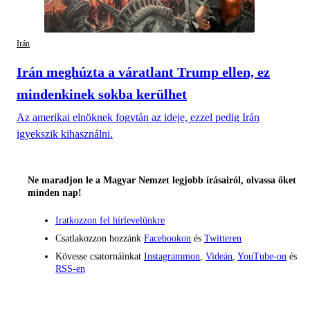
Irán
Irán meghúzta a váratlant Trump ellen, ez
mindenkinek sokba kerülhet
Az amerikai elnöknek fogytán az ideje, ezzel pedig Irán
igyekszik kihasználni.
Ne maradjon le a Magyar Nemzet legjobb írásairól, olvassa őket
minden nap!
Iratkozzon fel hírlevelünkre
Csatlakozzon hozzánk
Facebookon
és
Twitteren
Kövesse csatornáinkat
Instagrammon
,
Videán
,
YouTube-on
és
RSS-en