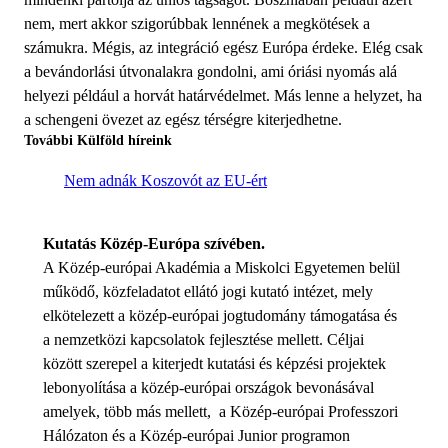
nem, mert akkor szigorúbbak lennének a megkötések a
számukra. Mégis, az integráció egész Európa érdeke. Elég csak
a bevándorlási útvonalakra gondolni, ami óriási nyomás alá
helyezi például a horvát határvédelmet. Más lenne a helyzet, ha
a schengeni övezet az egész térségre kiterjedhetne.
További Külföld híreink
Nem adnák Koszovót az EU-ért
Kutatás Közép-Európa szívében.
A Közép-európai Akadémia a Miskolci Egyetemen belül
működő, közfeladatot ellátó jogi kutató intézet, mely
elkötelezett a közép-európai jogtudomány támogatása és
a nemzetközi kapcsolatok fejlesztése mellett. Céljai
között szerepel a kiterjedt kutatási és képzési projektek
lebonyolítása a közép-európai országok bevonásával
amelyek, több más mellett, a Közép-európai Professzori
Hálózaton és a Közép-európai Junior programon