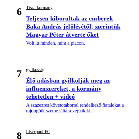
Tisza-kormány
6
Teljesen kiborultak az emberek
Baka András jelölésétől, szerintük
Magyar Péter átverte őket
Volt itt minden, mint a piacon.
gyilkosság
7
Élő adásban gyilkolják meg az
influenszereket, a kormány
tehetetlen + videó
A százezres követőtáborral rendelkező fiatalokat a
rajongóik szeme láttára végzik ki.
Liverpool FC
8