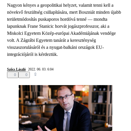
Nagyon kényes a geopolitikai helyzet, valamit tenni kell a
növekvő feszültség csillapítására, mert Boszniát minden újabb
területmódosítás puskaporos hordóvá tenné — mondta
lapunknak Frane Stanicic horvát jogászprofesszor, aki a
Miskolci Egyetem Közép-európai Akadémiájának vendége
volt. A Zágrábi Egyetem tanárát a kereszténység
visszaszorulásáról és a nyugat-balkáni országok EU-
integrációjáról is kérdeztük.
Szőcs László
2022. 06. 03. 6:04
0
0
0