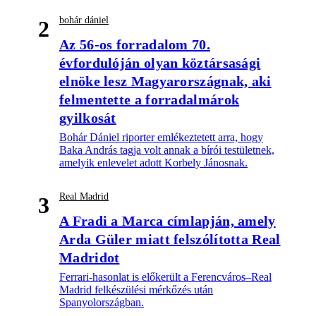
bohár dániel
2
Az 56-os forradalom 70.
évfordulóján olyan köztársasági
elnöke lesz Magyarországnak, aki
felmentette a forradalmárok
gyilkosát
Bohár Dániel riporter emlékeztetett arra, hogy
Baka András tagja volt annak a bírói testületnek,
amelyik enlevelet adott Korbely Jánosnak.
Real Madrid
3
A Fradi a Marca címlapján, amely
Arda Güler miatt felszólította Real
Madridot
Ferrari-hasonlat is előkerült a Ferencváros–Real
Madrid felkészülési mérkőzés után
Spanyolországban.