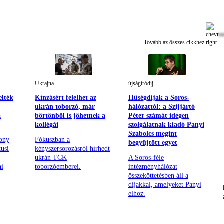
Tovább az összes cikkhez
Ukrajna
újságíródíj
elték
Kínzásért felelhet az
Hűségdíjak a Soros-
,
ukrán toborzó, már
hálózattól: a Szijjártó
a
börtönből is jöhetnek a
Péter számát idegen
kollégái
szolgálatnak kiadó Panyi
Szabolcs megint
hony
Fókuszban a
begyűjtött egyet
tusi
kényszersorozásról hírhedt
ukrán TCK
A Soros-féle
ni
toborzóemberei.
intézményhálózat
összeköttetésben áll a
díjakkal, amelyeket Panyi
elhoz.