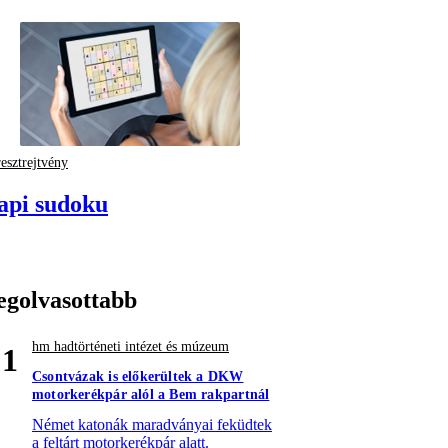
esztrejtvény
api sudoku
egolvasottabb
hm hadtörténeti intézet és múzeum
1
Csontvázak is előkerültek a DKW
motorkerékpár alól a Bem rakpartnál
Német katonák maradványai feküdtek
a feltárt motorkerékpár alatt.