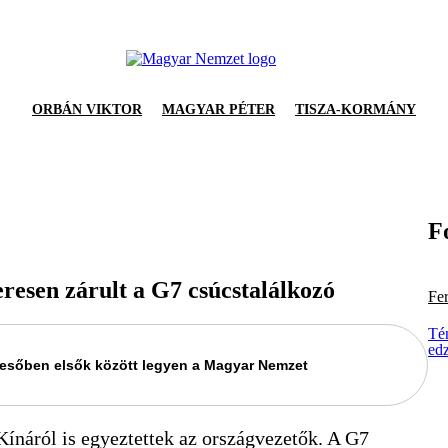
ORBÁN VIKTOR
MAGYAR PÉTER
TISZA-KORMÁNY
F
resen zárult a G7 csúcstalálkozó
Fe
Té
ed
keresőben elsők között legyen a Magyar Nemzet
ínáról is egyeztettek az országvezetők. A G7