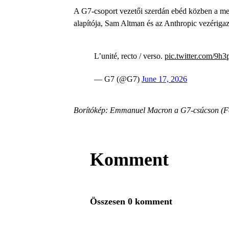
A G7-csoport vezetői szerdán ebéd közben a mest
alapítója, Sam Altman és az Anthropic vezériga
L’unité, recto / verso.
pic.twitter.com/9
— G7 (@G7)
June 17, 2026
Borítókép: Emmanuel Macron a G7-csúcson (F
Komment
Összesen 0 komment