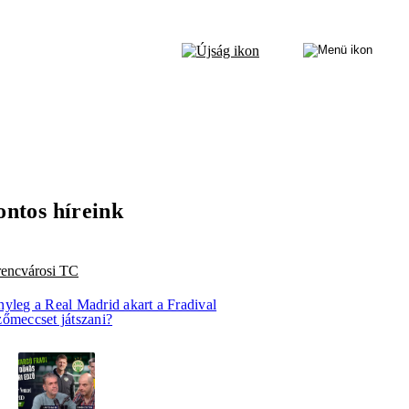
ontos híreink
rencvárosi TC
nyleg a Real Madrid akart a Fradival
zőmeccset játszani?