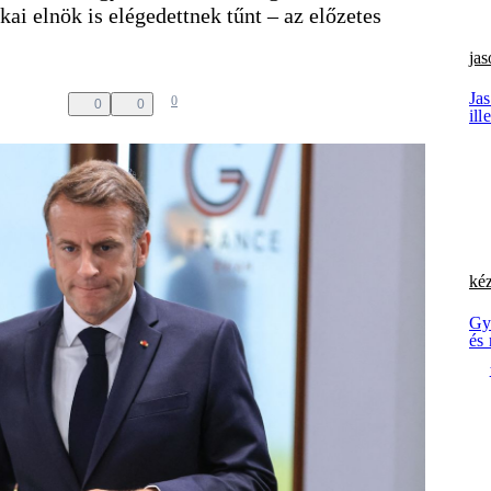
i elnök is elégedettnek tűnt – az előzetes
ja
Ja
0
0
0
ill
kéz
Gy
és