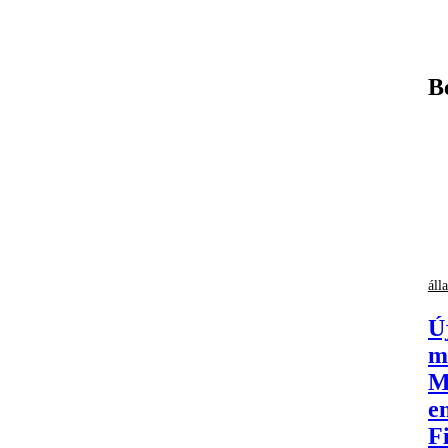
B
áll
Ú
m
M
en
F