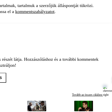
talmak, tartalmuk a szerzőjük álláspontját tükrözi.
assa el a
kommentszabályzatot
.
s részét látja. Hozzászóláshoz és a további kommentek
ztráljon!
S
Tovább az összes cikkhez