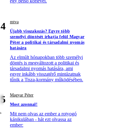
egy belső körlevél.
mtva
4
Újabb visszakozás? Egyre több
személyi döntését írhatja felül Magyar
Péter a politikai és társadalmi nyomás
hatására
Az elmúlt hónapokban több személyi
döntés is megváltozott a politikai és
társadalmi nyomás hatására, ami
egyre inkább visszatérő mintázatnak
tűnik a Tisza-kormány működésében.
Magyar Péter
5
Most azonnal!
Mit nem olvas az ember a rotyogó
kánikulában - hát ezt olvassa az
ember: