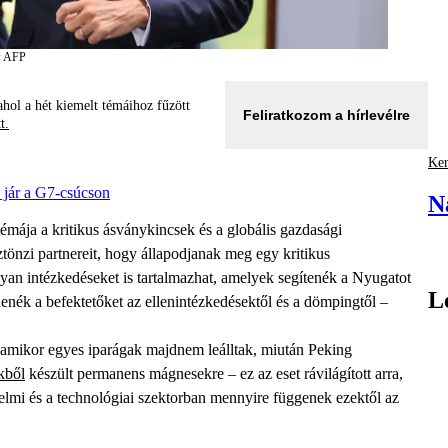
: AFP
hol a hét kiemelt témáihoz fűzött
Feliratkozom a hírlevélre
tt.
Ker
jár a G7-csúcson
N
émája a kritikus ásványkincsek és a globális gazdasági
tönzi partnereit, hogy állapodjanak meg egy kritikus
yan intézkedéseket is tartalmazhat, amelyek segítenék a Nyugatot
L
nék a befektetőket az ellenintézkedésektől és a dömpingtől –
, amikor egyes iparágak majdnem leálltak, miután Peking
kből
készült permanens mágnesekre – ez az eset rávilágított arra,
delmi és a technológiai szektorban mennyire függenek ezektől az