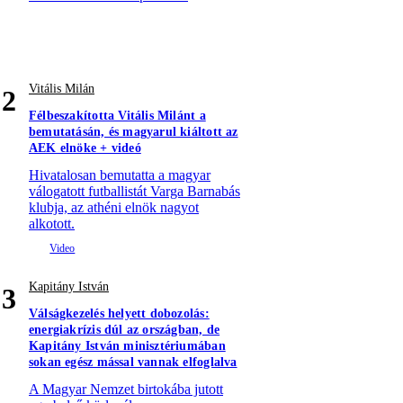
Vitális Milán
2
Félbeszakította Vitális Milánt a
bemutatásán, és magyarul kiáltott az
AEK elnöke + videó
Hivatalosan bemutatta a magyar
válogatott futballistát Varga Barnabás
klubja, az athéni elnök nagyot
alkotott.
Kapitány István
3
Válságkezelés helyett dobozolás:
energiakrízis dúl az országban, de
Kapitány István minisztériumában
sokan egész mással vannak elfoglalva
A Magyar Nemzet birtokába jutott