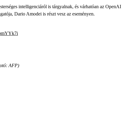
erséges intelligenciáról is tárgyalnak, és várhatóan az OpenAI
zgatója, Dario Amodei is részt vesz az eseményen.
h3pmYYk7i
otó: AFP)