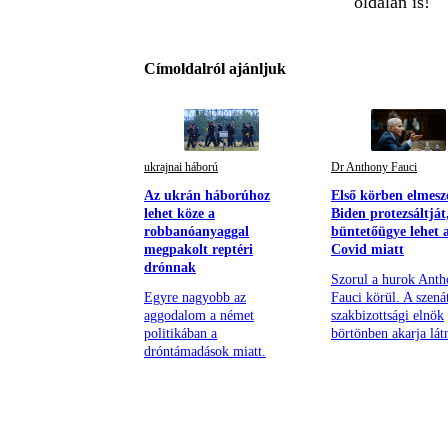
oldalán is!
Címoldalról ajánljuk
ukrajnai háború
Dr Anthony Fauci
Az ukrán háborúhoz
Első körben elmesz
lehet köze a
Biden protezsáltját
robbanóanyaggal
büntetőügye lehet 
megpakolt reptéri
Covid miatt
drónnak
Szorul a hurok Ant
Egyre nagyobb az
Fauci körül. A szená
aggodalom a német
szakbizottsági elnök
politikában a
börtönben akarja lát
dróntámadások miatt.