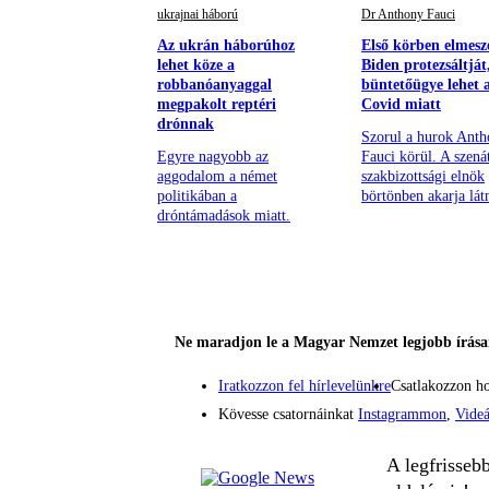
ukrajnai háború
Dr Anthony Fauci
Az ukrán háborúhoz
Első körben elmesz
lehet köze a
Biden protezsáltját
robbanóanyaggal
büntetőügye lehet 
megpakolt reptéri
Covid miatt
drónnak
Szorul a hurok Ant
Egyre nagyobb az
Fauci körül. A szená
aggodalom a német
szakbizottsági elnök
politikában a
börtönben akarja lát
dróntámadások miatt.
Ne maradjon le a Magyar Nemzet legjobb írásai
Iratkozzon fel hírlevelünkre
Csatlakozzon h
Kövesse csatornáinkat
Instagrammon
,
Vide
A legfrisseb