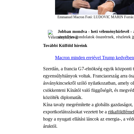
Emmanuel Macron
Fotó: LUDOVIC MARIN
Forrás
Jobban mondva - heti véleményhírlevél -
a
személyes gondolatok összeérnek, részletek
i
További Külföld híreink
Macron minden erejével Trump kedvében 
Szerdán, a francia G7-elnökség egyik központi t
egyensúlyhiányok voltak. Franciaország arra ösz
ásványkincsekről szóló nyilatkozatban, amely ol
csökkenteni Kínától való függőségét, és megvéde
közölték diplomaták.
Kína tavaly megrémítette a globális gazdaságot
exportkorlátozásokat vezetett be a
ritkaföldféme
hogy a nyugati ellátási láncok az energia-, a vé
áruktól.