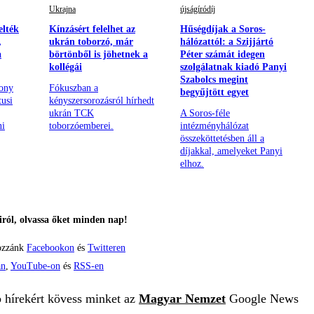
Ukrajna
újságíródíj
elték
Kínzásért felelhet az
Hűségdíjak a Soros-
,
ukrán toborzó, már
hálózattól: a Szijjártó
a
börtönből is jöhetnek a
Péter számát idegen
kollégái
szolgálatnak kiadó Panyi
Szabolcs megint
hony
Fókuszban a
begyűjtött egyet
tusi
kényszersorozásról hírhedt
ukrán TCK
A Soros-féle
ni
toborzóemberei.
intézményhálózat
összeköttetésben áll a
díjakkal, amelyeket Panyi
elhoz.
ról, olvassa őket minden nap!
ozzánk
Facebookon
és
Twitteren
án
,
YouTube-on
és
RSS-en
b hírekért kövess minket az
Magyar Nemzet
Google News