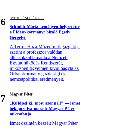
terror háza múzeum
6
Schmidt Mária keményen helyretette
a Fidesz-kormányt bíráló Egedy
Gergelyt
A Terror Háza Múzeum főigazgatója
szerint a professzor valótlan
állításokkal támadta a Nemzeti
Együttműködés Rendszerét,
miközben figyelmen kívül hagyta az
Orbán-kormány gazdasági és
nemzetpolitikai eredményeit.
Magyar Péter
7
„Küldjed ki, most azonnal!” — ismét
bekapcsolva maradt Magyar Péter
mikrofonja
Ismét őszintén beszélt Magyar Péter.