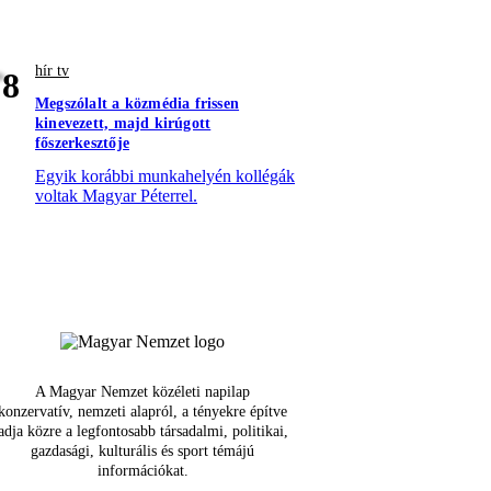
hír tv
8
Megszólalt a közmédia frissen
kinevezett, majd kirúgott
főszerkesztője
Egyik korábbi munkahelyén kollégák
voltak Magyar Péterrel.
A Magyar Nemzet közéleti napilap
konzervatív, nemzeti alapról, a tényekre építve
adja közre a legfontosabb társadalmi, politikai,
gazdasági, kulturális és sport témájú
információkat.