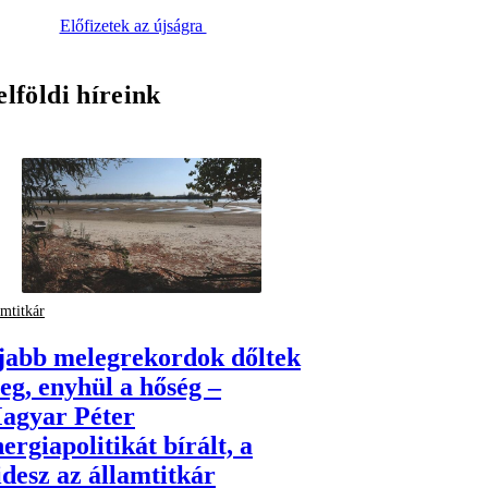
Előfizetek az újságra
elföldi híreink
amtitkár
jabb melegrekordok dőltek
eg, enyhül a hőség –
agyar Péter
ergiapolitikát bírált, a
idesz az államtitkár