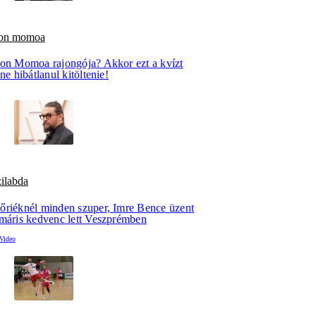
son momoa
son Momoa rajongója? Akkor ezt a kvízt
ene hibátlanul kitöltenie!
ilabda
őriéknél minden szuper, Imre Bence üzent
 máris kedvenc lett Veszprémben