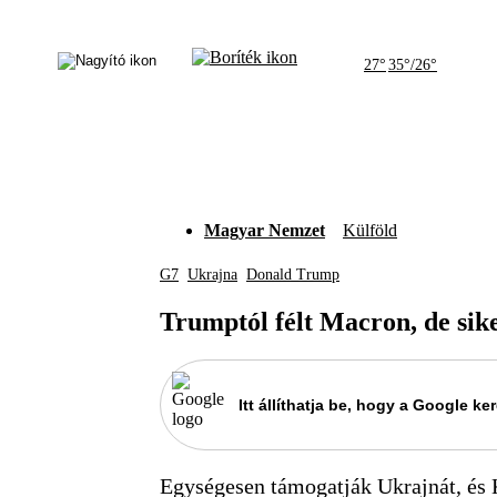
27°
35°/26°
Magyar Nemzet
Külföld
G7
Ukrajna
Donald Trump
Trumptól félt Macron, de sike
Itt állíthatja be, hogy a Google 
Egységesen támogatják Ukrajnát, és K