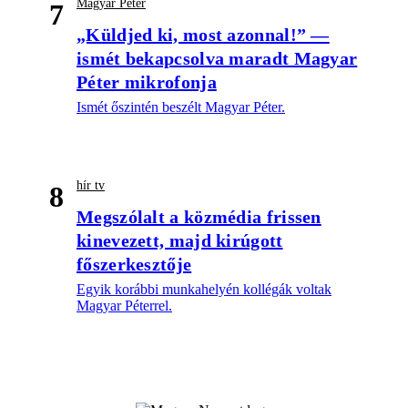
Magyar Péter
7
„Küldjed ki, most azonnal!” —
ismét bekapcsolva maradt Magyar
Péter mikrofonja
Ismét őszintén beszélt Magyar Péter.
hír tv
8
Megszólalt a közmédia frissen
kinevezett, majd kirúgott
főszerkesztője
Egyik korábbi munkahelyén kollégák voltak
Magyar Péterrel.