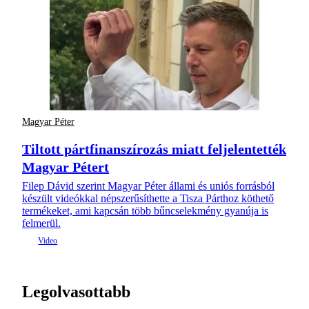
Magyar Péter
Tiltott pártfinanszírozás miatt feljelentették
Magyar Pétert
Filep Dávid szerint Magyar Péter állami és uniós forrásból
készült videókkal népszerűsíthette a Tisza Párthoz köthető
termékeket, ami kapcsán több bűncselekmény gyanúja is
felmerül.
Legolvasottabb