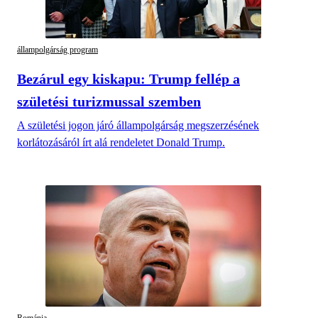
állampolgárság program
Bezárul egy kiskapu: Trump fellép a
születési turizmussal szemben
A születési jogon járó állampolgárság megszerzésének
korlátozásáról írt alá rendeletet Donald Trump.