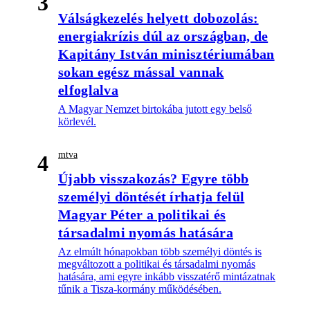
3
Válságkezelés helyett dobozolás:
energiakrízis dúl az országban, de
Kapitány István minisztériumában
sokan egész mással vannak
elfoglalva
A Magyar Nemzet birtokába jutott egy belső
körlevél.
mtva
4
Újabb visszakozás? Egyre több
személyi döntését írhatja felül
Magyar Péter a politikai és
társadalmi nyomás hatására
Az elmúlt hónapokban több személyi döntés is
megváltozott a politikai és társadalmi nyomás
hatására, ami egyre inkább visszatérő mintázatnak
tűnik a Tisza-kormány működésében.