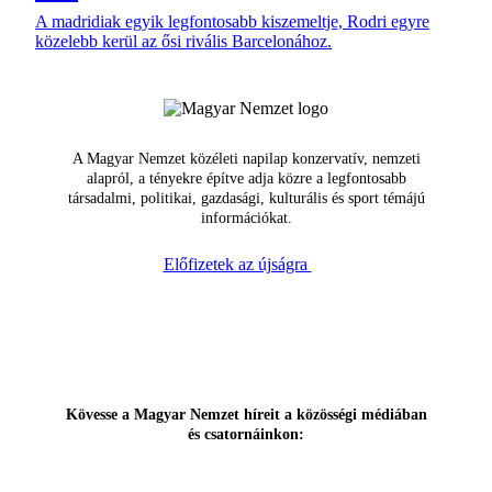
A madridiak egyik legfontosabb kiszemeltje, Rodri egyre
közelebb kerül az ősi rivális Barcelonához.
A Magyar Nemzet közéleti napilap konzervatív, nemzeti
alapról, a tényekre építve adja közre a legfontosabb
társadalmi, politikai, gazdasági, kulturális és sport témájú
információkat.
Előfizetek az újságra
Kövesse a Magyar Nemzet híreit a közösségi médiában
és csatornáinkon: