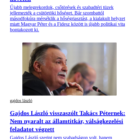
Újabb melegrekordok, csőtörések és szabadtéri tüzek
jellemezték a csütörtöki hőséget. Bár szombattól
másodfokúra mérséklik a hőségriasztást, a kialakult helyzet
miatt Magyar Péter és a Fidesz között is újabb politikai vita
bontakozott ki.
gajdos lászló
Gajdos László visszaszólt Takács Péternek:
Nem nyaralt az államtitkár, válságkezelési
feladatot végzett
Gajdos László szerint nem szabadságon volt, hanem