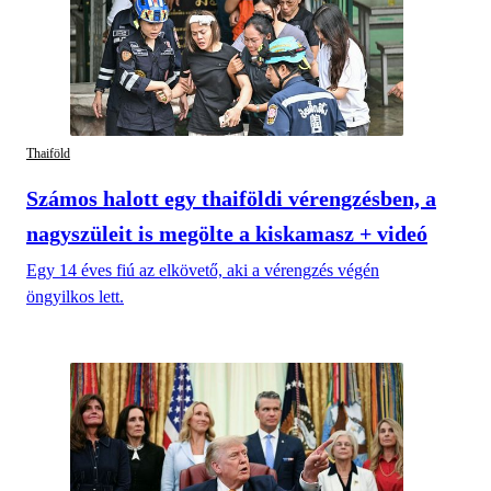
Thaiföld
Számos halott egy thaiföldi vérengzésben, a
nagyszüleit is megölte a kiskamasz + videó
Egy 14 éves fiú az elkövető, aki a vérengzés végén
öngyilkos lett.