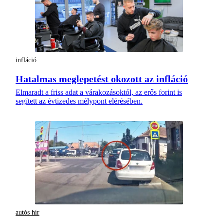
infláció
Hatalmas meglepetést okozott az infláció
Elmaradt a friss adat a várakozásoktól, az erős forint is
segített az évtizedes mélypont elérésében.
autós hír