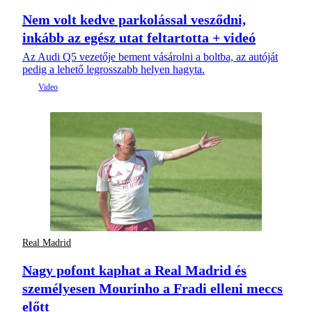
Nem volt kedve parkolással vesződni,
inkább az egész utat feltartotta + videó
Az Audi Q5 vezetője bement vásárolni a boltba, az autóját
pedig a lehető legrosszabb helyen hagyta.
Real Madrid
Nagy pofont kaphat a Real Madrid és
személyesen Mourinho a Fradi elleni meccs
előtt