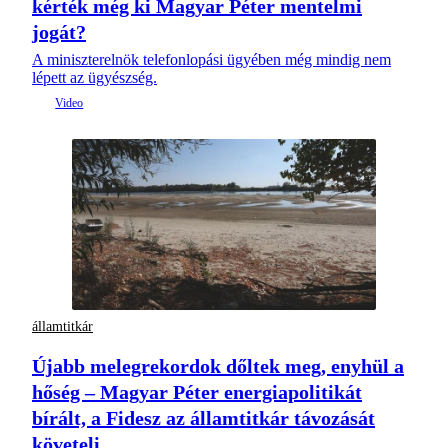
kérték még ki Magyar Péter mentelmi
jogát?
A miniszterelnök telefonlopási ügyében még mindig nem
lépett az ügyészség.
államtitkár
Újabb melegrekordok dőltek meg, enyhül a
hőség – Magyar Péter energiapolitikát
bírált, a Fidesz az államtitkár távozását
követeli