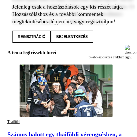
Jelenleg csak a hozzászólások egy kis részét látja.
eiusmod tempor incididunt ut labore et dolore magna aliqua. Ut
Hozzászóláshoz és a további kommentek
enim ad minim veniam, quis nostrud exercitation ullamco
megtekintéséhez lépjen be, vagy regisztráljon!
laboris nisi ut aliquip ex ea commodo consequat.
REGISZTRÁCIÓ
BEJELENTKEZÉS
A téma legfrissebb hírei
Tovább az összes cikkhez
Thaiföld
Számos halott egy thaiföldi vérengzésben, a