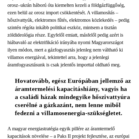
orosz–ukrán háború óta kiemelten kezeli a földgázfüggőség,
ezen belül az orosz import csökkentését. A villamosítás –
hőszivattyúk, elektromos fűtés, elektromos közlekedés – pedig
szintén régóta inkább politikai eszköz, mintsem a tisztán
zöldideológia része. Egyfelől emiatt, másfelől pedig azért is
hiábavaló az elektrifikáció irányába nyomi Magyarországot
ilyen módon, mert a gázfogyasztás jelenleg nem váltható ki
villamos energiával, tekintettel arra, hogy a jelenlegi
áramfogyasztásunk is csak jelentős importtal oldható meg.
Hovatovább, egész Európában jellemző az 
áramtermelési kapacitáshiány, vagyis ha 
a családi házak mindegyike hőszivattyúra 
cserélné a gázkazánt, nem lenne miből 
fedezni a villamosenergia-szükségletet.
A magyar energiastratégia egyik pillére az áramtermelő
kapacitások növelése – a Paks II projekt fejlesztése, az európai