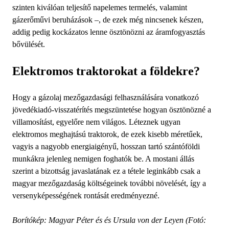
szinten kiválóan teljesítő napelemes termelés, valamint
gázerőművi beruházások –, de ezek még nincsenek készen,
addig pedig kockázatos lenne ösztönözni az áramfogyasztás
bővülését.
Elektromos traktorokat a földekre?
Hogy a gázolaj mezőgazdasági felhasználására vonatkozó
jövedékiadó-visszatérítés megszüntetése hogyan ösztönözné a
villamosítást, egyelőre nem világos. Léteznek ugyan
elektromos meghajtású traktorok, de ezek kisebb méretűek,
vagyis a nagyobb energiaigényű, hosszan tartó szántóföldi
munkákra jelenleg nemigen foghatók be. A mostani állás
szerint a bizottság javaslatának ez a tétele leginkább csak a
magyar mezőgazdaság költségeinek további növelését, így a
versenyképességének rontását eredményezné.
Borítókép: Magyar Péter és és Ursula von der Leyen (Fotó: