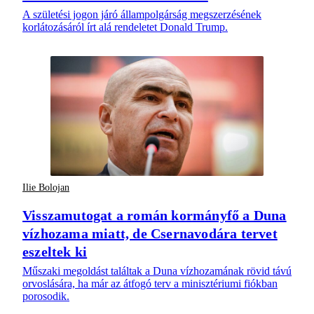
A születési jogon járó állampolgárság megszerzésének
korlátozásáról írt alá rendeletet Donald Trump.
Ilie Bolojan
Visszamutogat a román kormányfő a Duna
vízhozama miatt, de Csernavodára tervet
eszeltek ki
Műszaki megoldást találtak a Duna vízhozamának rövid távú
orvoslására, ha már az átfogó terv a minisztériumi fiókban
porosodik.