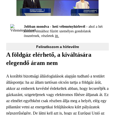
Jobban mondva - heti véleményhírlevél -
ahol a hét
kiemelt témáihoz fűzött személyes gondolatok
összeérnek, részletek
itt.
Feliratkozom a hírlevélre
A földgáz elérhető, a kiváltására
elegendő áram nem
A korábbi bizottsági állásfoglalások alapján tudható a testület
álláspontja: ha az állam tartósan olcsón tartja a földgáz árát,
akkor az emberek kevésbé érdekeltek abban, hogy lecseréljék a
gázkazánt, szigeteljenek vagy elektromos fűtésre álljanak át. Ez
az elmélet egyébként csak részben állja meg a helyét, elég egy
pillantást vetni az energetikai felújításokra kiírt pályázatok
népszerűségére. De látni kell azt is, hogy az Európai Unió az