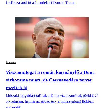
korlátozásáról írt alá rendeletet Donald Trump.
Románia
Visszamutogat a román kormányfő a Duna
vízhozama miatt, de Csernavodára tervet
eszeltek ki
Műszaki megoldást találtak a Duna vízhozamának rövid távú
orvoslására, ha már az átfogó terv a minisztériumi fiókban
porosodik.