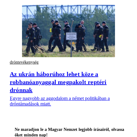
dróntevékenység
Az ukrán háborúhoz lehet köze a
robbanóanyaggal megpakolt reptéri
drónnak
Egyre nagyobb az aggodalom a német politikában a
dróntámadások miatt.
Ne maradjon le a Magyar Nemzet legjobb írásairól, olvassa
őket minden nap!