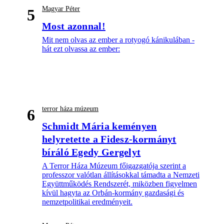
Magyar Péter
5
Most azonnal!
Mit nem olvas az ember a rotyogó kánikulában -
hát ezt olvassa az ember:
terror háza múzeum
6
Schmidt Mária keményen
helyretette a Fidesz-kormányt
bíráló Egedy Gergelyt
A Terror Háza Múzeum főigazgatója szerint a
professzor valótlan állításokkal támadta a Nemzeti
Együttműködés Rendszerét, miközben figyelmen
kívül hagyta az Orbán-kormány gazdasági és
nemzetpolitikai eredményeit.