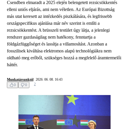
Csendben elmaradt a 2025 elején belengetett rezsicsökkentés
elleni uniós eljárás, ami nem véletlen. Az Európai Bizottság
más utat keresett az intézkedés piszkálására, és legfrissebb
országspecifikus ajánlása már név szerint is említi a
rezsicsökkentést. A brüsszeli testület úgy látja, a jelenlegi
rendszer gazdaságilag nem hatékony, fenntartja a
földgázfüggőséget és lassítja a villamosítást. Azonban a
fosszilisek kiváltása elektromos alapú technológiákra nem
oldható meg erőből, szükséges hozzá a megfelelő áramtermelői
háttér.
Munkatársunktól
2026. 06. 08. 16:43
2
0
0