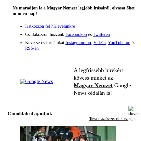
Ne maradjon le a Magyar Nemzet legjobb írásairól, olvassa őket
minden nap!
Iratkozzon fel hírlevelünkre
Csatlakozzon hozzánk
Facebookon
és
Twitteren
Kövesse csatornáinkat
Instagrammon
,
Videán
,
YouTube-on
és
RSS-en
A legfrissebb hírekért
kövess minket az
Magyar Nemzet
Google
News oldalán is!
Címoldalról ajánljuk
Tovább az összes cikkhez