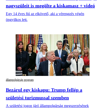
nagyszüleit is megölte a kiskamasz + videó
Egy 14 éves fiú az elkövető, aki a vérengzés végén
öngyilkos lett.
állampolgárság program
Bezárul egy kiskapu: Trump fellép a
születési turizmussal szemben
A születési jogon járó állampolgárság megszerzésének