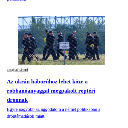
ukrajnai háború
Az ukrán háborúhoz lehet köze a
robbanóanyaggal megpakolt reptéri
drónnak
Egyre nagyobb az aggodalom a német politikában a
dróntámadások miatt.