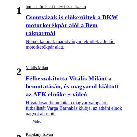
hm hadtörténeti intézet és múzeum
1
Csontvázak is előkerültek a DKW
motorkerékpár alól a Bem
rakpartnál
Német katonák maradványai feküdtek a feltárt
motorkerékpár alatt.
Vitális Milán
2
Félbeszakította Vitális Milánt a
bemutatásán, és magyarul kiáltott
az AEK elnöke + videó
Hivatalosan bemutatta a magyar válogatott
futballistát Varga Barnabás klubja, az athéni elnök
nagyot alkotott.
Kapitány István