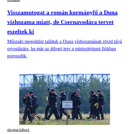
Románia
Visszamutogat a román kormányfő a Duna
vízhozama miatt, de Csernavodára tervet
eszeltek ki
Műszaki megoldást találtak a Duna vízhozamának rövid távú
orvoslására, ha már az átfogó terv a minisztériumi fiókban
porosodik.
ukrajnai háború