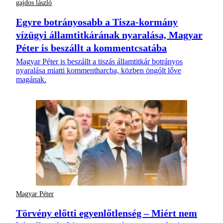
gajdos lászló
Egyre botrányosabb a Tisza-kormány
vízügyi államtitkárának nyaralása, Magyar
Péter is beszállt a kommentcsatába
Magyar Péter is beszállt a tiszás államtitkár botrányos
nyaralása miatti kommentharcba, közben öngólt lőve
magának.
Magyar Péter
Törvény előtti egyenlőtlenség – Miért nem