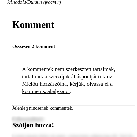
kAnadolu/Dursun Aydemir)
Komment
Összesen 2 komment
A kommentek nem szerkesztett tartalmak,
tartalmuk a szerzőjük álláspontját tükrözi.
Mielőtt hozzászólna, kérjük, olvassa el a
kommentszabályzatot
.
Jelenleg nincsenek kommentek.
Felhasználónév
Szóljon hozzá!
2024. január 1.
Lorem ipsum dolor sit amet, consectetur adipiscing elit. Sed do