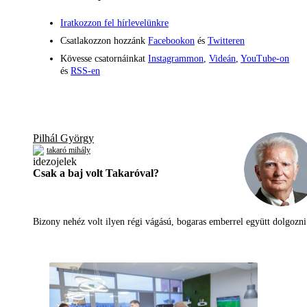
Iratkozzon fel hírlevelünkre
Csatlakozzon hozzánk
Facebookon
és
Twitteren
Kövesse csatornáinkat
Instagrammon
,
Videán
,
YouTube-on
és
RSS-en
Pilhál György
takaró mihály
Csak a baj volt Takaróval?
Bizony nehéz volt ilyen régi vágású, bogaras emberrel együtt dolgoz