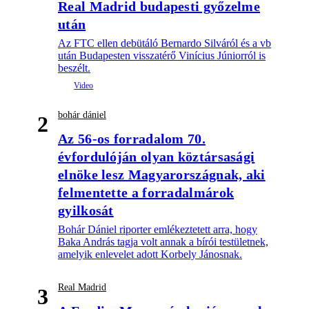
Real Madrid budapesti győzelme
után
Az FTC ellen debütáló Bernardo Silváról és a vb
után Budapesten visszatérő Vinícius Júniorról is
beszélt.
bohár dániel
2
Az 56-os forradalom 70.
évfordulóján olyan köztársasági
elnöke lesz Magyarországnak, aki
felmentette a forradalmárok
gyilkosát
Bohár Dániel riporter emlékeztetett arra, hogy
Baka András tagja volt annak a bírói testületnek,
amelyik enlevelet adott Korbely Jánosnak.
Real Madrid
3