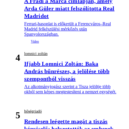
A Fradi a Marca címlapján, amely
Arda Güler miatt felszólította Real
Madridot
Ferrari-hasonlat is előkerült a Ferencváros–Real
Madrid felkészülési mérkőzés után
Spanyolországban.
lomnici zoltán
4
Ifjabb Lomnici Zoltán: Baka
András bűnrészes, a jelölése több
szempontból visszás
Az alkotmányjogász szerint a Tisza jelöltje több
okból sem képes megtestesíteni a nemzet egységét.
hőségriadó
5
Rendesen leégette magát a tiszás
képviselő: helyretették az emberek,