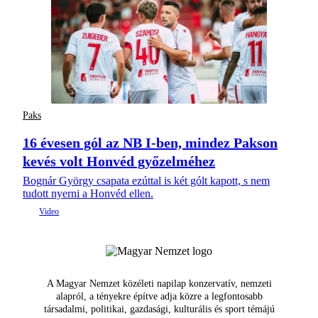
Paks
16 évesen gól az NB I-ben, mindez Pakson
kevés volt Honvéd győzelméhez
Bognár György csapata ezúttal is két gólt kapott, s nem
tudott nyerni a Honvéd ellen.
A Magyar Nemzet közéleti napilap konzervatív, nemzeti
alapról, a tényekre építve adja közre a legfontosabb
társadalmi, politikai, gazdasági, kulturális és sport témájú