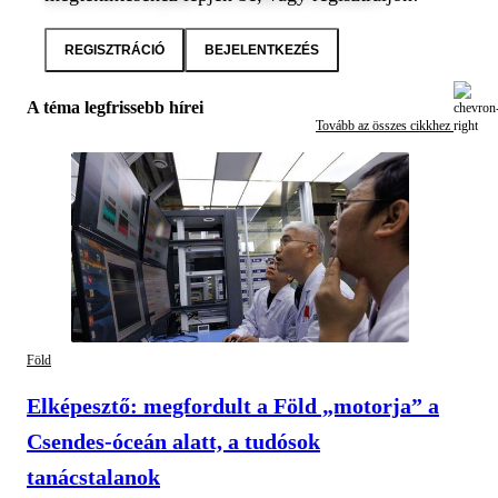
REGISZTRÁCIÓ
BEJELENTKEZÉS
A téma legfrissebb hírei
Tovább az összes cikkhez
Föld
Elképesztő: megfordult a Föld „motorja” a
Csendes-óceán alatt, a tudósok
tanácstalanok