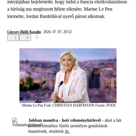
interjújában bejelentette, hogy indul a francia elnökválasztáson
a bíróság ma meghozott ítélete ellenére. Marine Le Pen
kiemelte, Jordan Bardellával nyerő párost alkotnak.
Lipcsey-Bidló Katalin
2026. 07. 07. 20:52
3
1
0
Marine Le Pen
Fotó: CHRISTIAN HARTMANN
Forrás: POOL
Jobban mondva - heti véleményhírlevél -
ahol a hét
kiemelt témáihoz fűzött személyes gondolatok
összeérnek, részletek
itt.