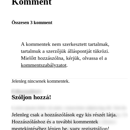
Komment
Összesen 3 komment
A kommentek nem szerkesztett tartalmak,
tartalmuk a szerzőjük álláspontját tükrözi.
Mielőtt hozzászólna, kérjük, olvassa el a
kommentszabályzatot
.
Jelenleg nincsenek kommentek.
Felhasználónév
Szóljon hozzá!
2024. január 1.
Lorem ipsum dolor sit amet, consectetur adipiscing elit. Sed do
Jelenleg csak a hozzászólások egy kis részét látja.
eiusmod tempor incididunt ut labore et dolore magna aliqua. Ut
Hozzászóláshoz és a további kommentek
enim ad minim veniam, quis nostrud exercitation ullamco
megtekintéséhez lépjen be, vagy regisztráljon!
laboris nisi ut aliquip ex ea commodo consequat.