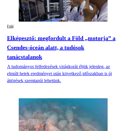
Föld
Elképesztő: megfordult a Föld „motorja” a
Csendes-óceán alatt, a tudósok
tanácstalanok
A tudományos felfedezések virágkorát éljük jelenleg, az
elmúlt hetek eredményei után következő időszakban is új
áttörések szemtanúi lehetünk.