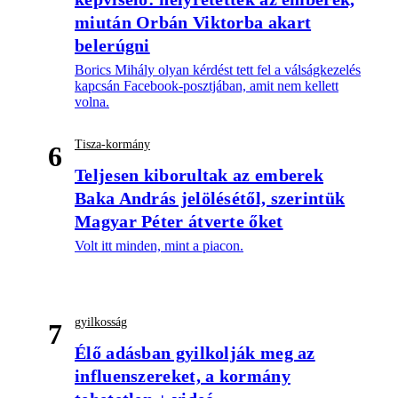
miután Orbán Viktorba akart
belerúgni
Borics Mihály olyan kérdést tett fel a válságkezelés
kapcsán Facebook-posztjában, amit nem kellett
volna.
Tisza-kormány
6
Teljesen kiborultak az emberek
Baka András jelölésétől, szerintük
Magyar Péter átverte őket
Volt itt minden, mint a piacon.
gyilkosság
7
Élő adásban gyilkolják meg az
influenszereket, a kormány