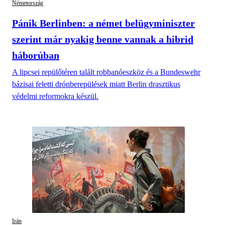
Németország
Pánik Berlinben: a német belügyminiszter
szerint már nyakig benne vannak a hibrid
háborúban
A lipcsei repülőtéren talált robbanóeszköz és a Bundeswehr
bázisai feletti drónberepülések miatt Berlin drasztikus
védelmi reformokra készül.
Irán