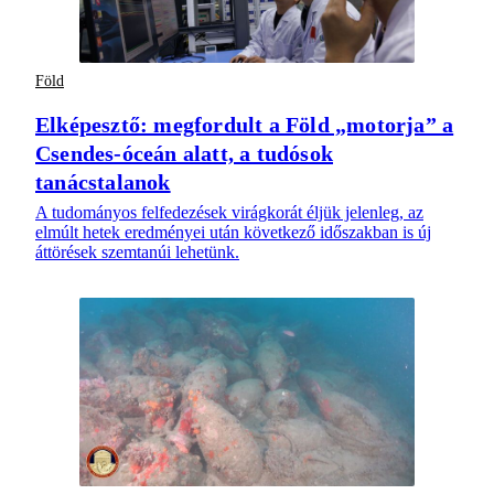
Föld
Elképesztő: megfordult a Föld „motorja” a
Csendes-óceán alatt, a tudósok
tanácstalanok
A tudományos felfedezések virágkorát éljük jelenleg, az
elmúlt hetek eredményei után következő időszakban is új
áttörések szemtanúi lehetünk.