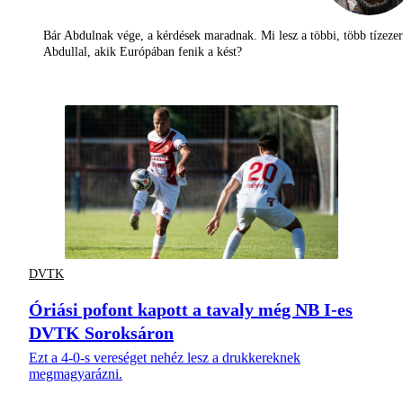
Bár Abdulnak vége, a kérdések maradnak. Mi lesz a többi, több tízezer
Abdullal, akik Európában fenik a kést?
DVTK
Óriási pofont kapott a tavaly még NB I-es
DVTK Soroksáron
Ezt a 4-0-s vereséget nehéz lesz a drukkereknek
megmagyarázni.