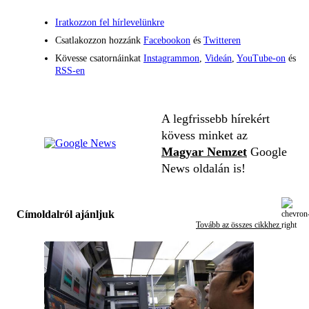
Iratkozzon fel hírlevelünkre
Csatlakozzon hozzánk
Facebookon
és
Twitteren
Kövesse csatornáinkat
Instagrammon
,
Videán
,
YouTube-on
és
RSS-en
A legfrissebb hírekért
kövess minket az
Magyar Nemzet
Google
News oldalán is!
Címoldalról ajánljuk
Tovább az összes cikkhez