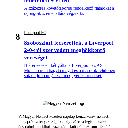
tehetetlen + videó
A százezres követőtáborral rendelkező fiatalokat a
rajongóik szeme láttára végzik ki.
Liverpool FC
8
Szoboszlait lecserélték, a Liverpool
2-0-ról szenvedett meghökkentő
vereséget
Hiába vezetett két góllal a Liverpool, az AS
Monaco nem hagyta magát és a második félidőben
sokkal jobban játszva megnyerte a meccset.
A Magyar Nemzet közéleti napilap konzervatív, nemzeti
alapról, a tényekre építve adja közre a legfontosabb
társadalmi, politikai, gazdasági, kulturális és sport témájú