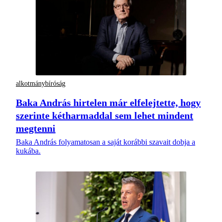
alkotmánybíróság
Baka András hirtelen már elfelejtette, hogy
szerinte kétharmaddal sem lehet mindent
megtenni
Baka András folyamatosan a saját korábbi szavait dobja a
kukába.