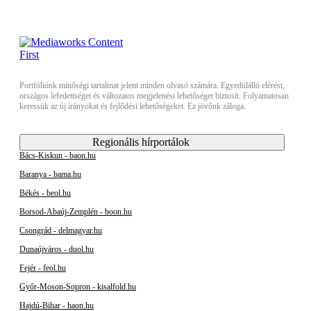
Portfóliónk minőségi tartalmat jelent minden olvasó számára. Egyedülálló elérést,
országos lefedettséget és változatos megjelenési lehetőséget biztosít. Folyamatosan
keressük az új irányokat és fejlődési lehetőségeket. Ez jövőnk záloga.
Regionális hírportálok
Bács-Kiskun - baon.hu
Baranya - bama.hu
Békés - beol.hu
Borsod-Abaúj-Zemplén - boon.hu
Csongrád - delmagyar.hu
Dunaújváros - duol.hu
Fejér - feol.hu
Győr-Moson-Sopron - kisalfold.hu
Hajdú-Bihar - haon.hu