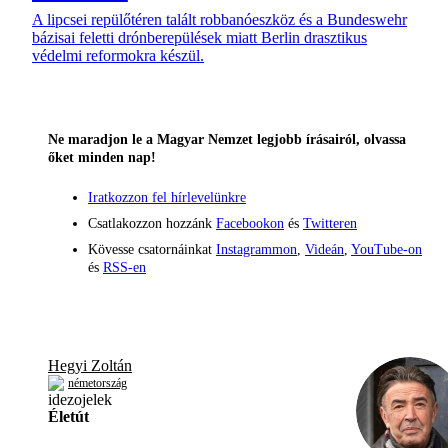
A lipcsei repülőtéren talált robbanóeszköz és a Bundeswehr
bázisai feletti drónberepülések miatt Berlin drasztikus
védelmi reformokra készül.
Ne maradjon le a Magyar Nemzet legjobb írásairól, olvassa
őket minden nap!
Iratkozzon fel hírlevelünkre
Csatlakozzon hozzánk
Facebookon
és
Twitteren
Kövesse csatornáinkat
Instagrammon
,
Videán
,
YouTube-on
és
RSS-en
Hegyi Zoltán
németország
Életút