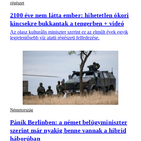
régészet
2100 éve nem látta ember: hihetetlen ókori
kincsekre bukkantak a tengerben + videó
Az olasz kulturális miniszter szerint ez az elmúlt évek egyik
legjelentősebb víz alatti régészeti felfedezése.
Németország
Pánik Berlinben: a német belügyminiszter
szerint már nyakig benne vannak a hibrid
háborúban