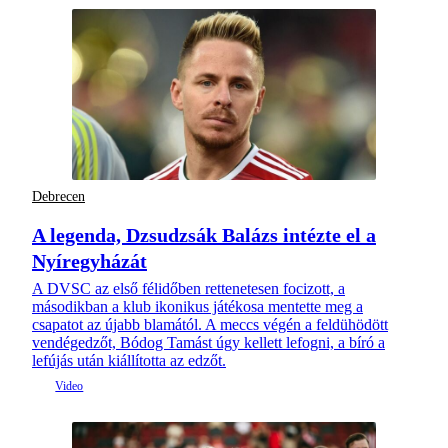
Debrecen
A legenda, Dzsudzsák Balázs intézte el a
Nyíregyházát
A DVSC az első félidőben rettenetesen focizott, a
másodikban a klub ikonikus játékosa mentette meg a
csapatot az újabb blamától. A meccs végén a feldühödött
vendégedzőt, Bódog Tamást úgy kellett lefogni, a bíró a
lefújás után kiállította az edzőt.