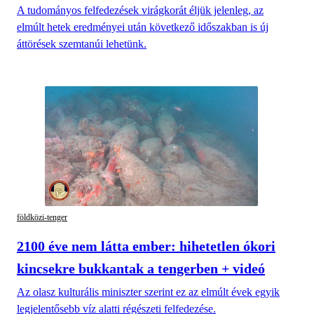
A tudományos felfedezések virágkorát éljük jelenleg, az
elmúlt hetek eredményei után következő időszakban is új
áttörések szemtanúi lehetünk.
földközi-tenger
2100 éve nem látta ember: hihetetlen ókori
kincsekre bukkantak a tengerben + videó
Az olasz kulturális miniszter szerint ez az elmúlt évek egyik
legjelentősebb víz alatti régészeti felfedezése.