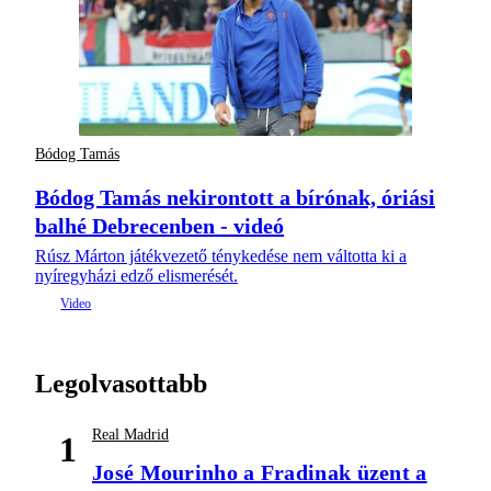
Bódog Tamás
Bódog Tamás nekirontott a bírónak, óriási
balhé Debrecenben - videó
Rúsz Márton játékvezető ténykedése nem váltotta ki a
nyíregyházi edző elismerését.
Legolvasottabb
Real Madrid
1
José Mourinho a Fradinak üzent a