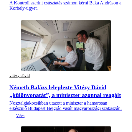
A Kontroll szerint csúsztatás számon kérni Baka Andráson a
Korbely-ügyet.
vitézy dávid
Németh Balázs leleplezte Vitézy Dávid
„különvonatát”, a miniszter azonnal reagált
Nosztalgiakocsikban utazott a miniszter a hamarosan
elkészülő Budapest-Belgrád vasút magyarországi szakaszán.