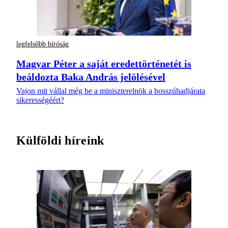
legfelsőbb bíróság
Magyar Péter a saját eredettörténetét is
beáldozta Baka András jelölésével
Vajon mit vállal még be a miniszterelnök a bosszúhadjárata
sikerességéért?
Külföldi híreink