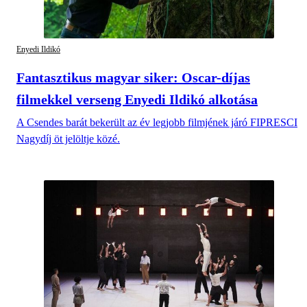
Enyedi Ildikó
Fantasztikus magyar siker: Oscar-díjas
filmekkel verseng Enyedi Ildikó alkotása
A Csendes barát bekerült az év legjobb filmjének járó FIPRESCI
Nagydíj öt jelöltje közé.