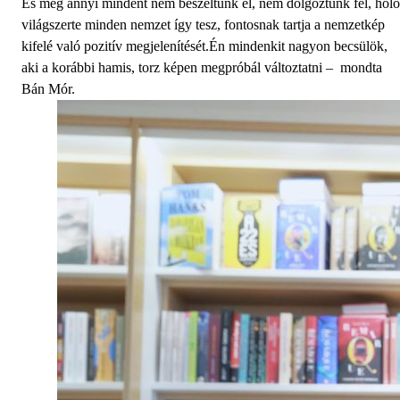
És még annyi mindent nem beszéltünk el, nem dolgoztunk fel, holo
világszerte minden nemzet így tesz, fontosnak tartja a nemzetkép
kifelé való pozitív megjelenítését.Én mindenkit nagyon becsülök,
aki a korábbi hamis, torz képen megpróbál változtatni – mondta
Bán Mór.