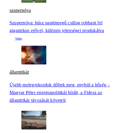
szupernóva
Szupernóva: húsz naptömegű csillag robbant fel
gigantikus erővel, különös jelenséget produkálva
államtitkár
Újabb melegrekordok dőltek meg, enyhül a hőség –
Magyar Péter energiapolitikát bírált, a Fidesz az
államtitkár távozását követeli