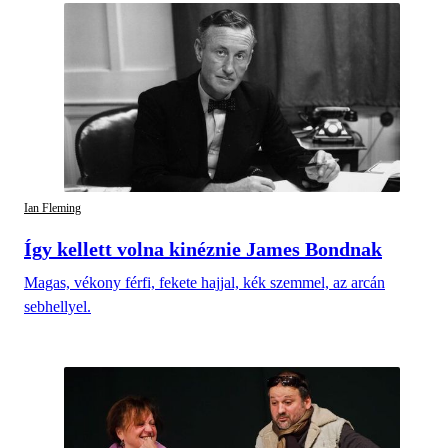
Ian Fleming
Így kellett volna kinéznie James Bondnak
Magas, vékony férfi, fekete hajjal, kék szemmel, az arcán
sebhellyel.