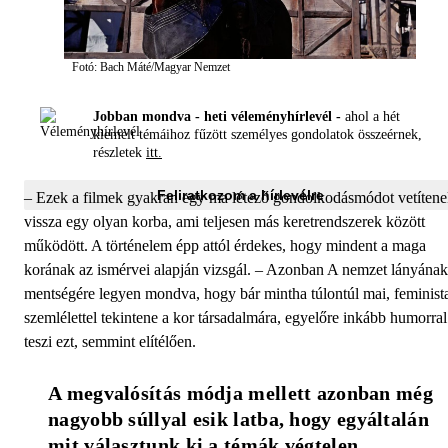
Fotó: Bach Máté/Magyar Nemzet
Jobban mondva - heti véleményhírlevél -
ahol a hét
kiemelt témáihoz fűzött személyes gondolatok összeérnek,
részletek
itt.
Feliratkozom a hírlevélre
– Ezek a filmek gyakran egy ma létező gondolkodásmódot vetíten
vissza egy olyan korba, ami teljesen más keretrendszerek között
működött. A történelem épp attól érdekes, hogy mindent a maga
korának az ismérvei alapján vizsgál. – Azonban A nemzet lányának
mentségére legyen mondva, hogy bár mintha túlontúl mai, feminist
szemlélettel tekintene a kor társadalmára, egyelőre inkább humorral
teszi ezt, semmint elítélően.
A megvalósítás módja mellett azonban még 
nagyobb súllyal esik latba, hogy egyáltalán 
mit választunk ki a témák végtelen 