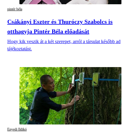
pintér béla
Csákányi Eszter és Thuróczy Szabolcs is
otthagyja Pintér Béla előadását
Hogy kik veszik át a két szerepet, arról a társulat később ad
tájékoztatást.
Enyedi Ildikó