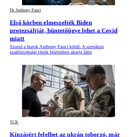
Dr Anthony Fauci
Első körben elmeszelték Biden
protezsáltját, büntetőügye lehet a Covid
miatt
Szorul a hurok Anthony Fauci körül. A szenátusi
szakbizottsági elnök börtönben akarja látni
TCK
Kínzásért felelhet az ukrán toborzó, már