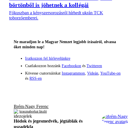
börtönből is jöhetnek a kollégái
Fókuszban a kényszersorozásról hírhedt ukrán TCK
toborzóemberei.
Ne maradjon le a Magyar Nemzet legjobb írásairól, olvassa
őket minden nap!
Iratkozzon fel hírlevelünkre
Csatlakozzon hozzánk
Facebookon
és
Twitteren
Kövesse csatornáinkat
Instagrammon
,
Videán
,
YouTube-on
és
RSS-en
Brém-Nagy Ferenc
krasznahorkai lászló
Hódok és jegesmedvék, jégtáblák és
uszadékfa