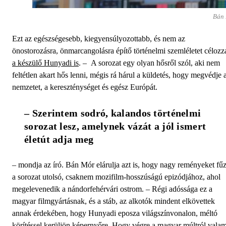
Bán 
Ezt az egészségesebb, kiegyensúlyozottabb, és nem az
önostorozásra, önmarcangolásra építő történelmi szemléletet célozz
a készülő Hunyadi is
. – A sorozat egy olyan hősről szól, aki nem
feltétlen akart hős lenni, mégis rá hárul a küldetés, hogy megvédje 
nemzetet, a kereszténységet és egész Európát.
– Szerintem sodró, kalandos történelmi 
sorozat lesz, amelynek vázát a jól ismert 
életút adja meg 
– mondja az író. Bán Mór elárulja azt is, hogy nagy reményeket fű
a sorozat utolsó, csaknem mozifilm-hosszúságú epizódjához, ahol
megelevenedik a nándorfehérvári ostrom. – Régi adóssága ez a
magyar filmgyártásnak, és a stáb, az alkotók mindent elkövettek
annak érdekében, hogy Hunyadi eposza világszínvonalon, méltó
körítéssel kerüljön képernyőre. Hogy végre a magyar múltról valam