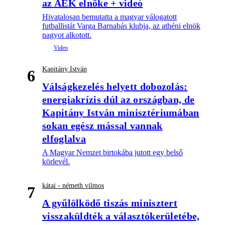
az AEK elnöke + videó
Hivatalosan bemutatta a magyar válogatott
futballistát Varga Barnabás klubja, az athéni elnök
nagyot alkotott.
Kapitány István
6
Válságkezelés helyett dobozolás:
energiakrízis dúl az országban, de
Kapitány István minisztériumában
sokan egész mással vannak
elfoglalva
A Magyar Nemzet birtokába jutott egy belső
körlevél.
kátai - németh vilmos
7
A gyűlölködő tiszás minisztert
visszaküldték a választókerületébe,