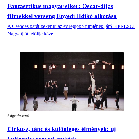
Fantasztikus magyar siker: Oscar-díjas
filmekkel verseng Enyedi Ildikó alkotása
A Csendes barát bekerült az év legjobb filmjének járó FIPRESCI
Nagydíj öt jelöltje közé.
Sziget fesztivál
Cirkusz, tánc és különleges élmények: új
kulturális negyed születik