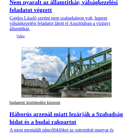
Nem nyaralt az államtitkár, válságkezelési
feladatot végzett
Gajdos László szerint nem szabadságon volt, hanem
válságkezelési feladatot látott el Ausztriában a vízügyi
államtitkár.
budapesti közlekedési központ
Háborús arzenál miatt lezárják a Szabadság
hidat és a budai rakpartot
A most megtalált páncélöklöket az ostromlott magyar és