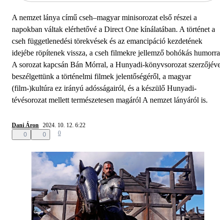
A nemzet lánya című cseh–magyar minisorozat első részei a
napokban váltak elérhetővé a Direct One kínálatában. A történet a
cseh függetlenedési törekvések és az emancipáció kezdetének
idejébe röpítenek vissza, a cseh filmekre jellemző bohókás humorra
A sorozat kapcsán Bán Mórral, a Hunyadi-könyvsorozat szerzőjéve
beszélgettünk a történelmi filmek jelentőségéről, a magyar
(film-)kultúra ez irányú adósságairól, és a készülő Hunyadi-
tévésorozat mellett természetesen magáról A nemzet lányáról is.
Dani Áron
2024. 10. 12. 6:22
0
0
0