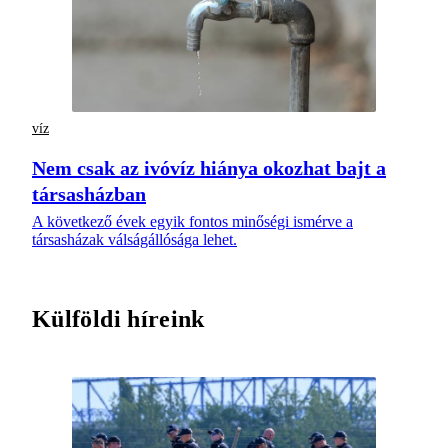
víz
Nem csak az ivóvíz hiánya okozhat bajt a
társasházban
A következő évek egyik fontos minőségi ismérve a
társasházak válságállósága lehet.
Külföldi híreink