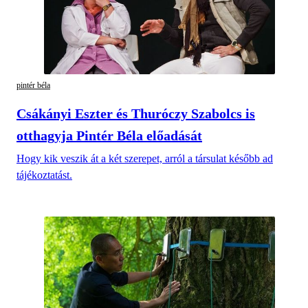
pintér béla
Csákányi Eszter és Thuróczy Szabolcs is
otthagyja Pintér Béla előadását
Hogy kik veszik át a két szerepet, arról a társulat később ad
tájékoztatást.