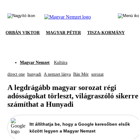
ORBÁN VIKTOR
MAGYAR PÉTER
TISZA-KORMÁNY
Magyar Nemzet
Kultúra
direct one
hunyadi
A nemzet lánya
Bán Mór
sorozat
A legdrágább magyar sorozat régi
adósságokat törleszt, világraszóló sikerre
számíthat a Hunyadi
Itt állíthatja be, hogy a Google keresőben elsők
között legyen a Magyar Nemzet