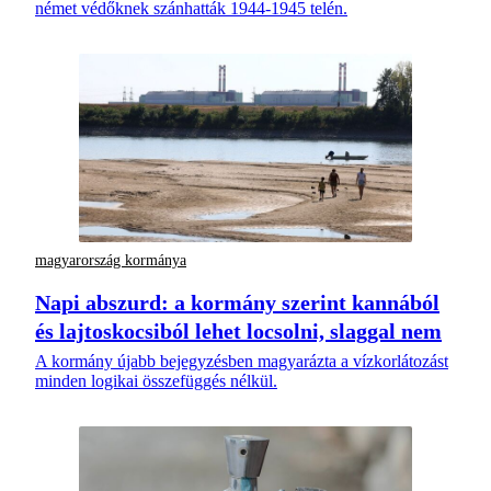
német védőknek szánhatták 1944-1945 telén.
magyarország kormánya
Napi abszurd: a kormány szerint kannából
és lajtoskocsiból lehet locsolni, slaggal nem
A kormány újabb bejegyzésben magyarázta a vízkorlátozást
minden logikai összefüggés nélkül.