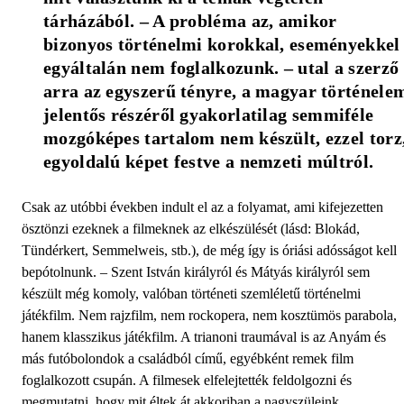
tárházából. – A probléma az, amikor 
bizonyos történelmi korokkal, eseményekkel 
egyáltalán nem foglalkozunk. – utal a szerző 
arra az egyszerű tényre, a magyar történelem
jelentős részéről gyakorlatilag semmiféle 
mozgóképes tartalom nem készült, ezzel torz,
egyoldalú képet festve a nemzeti múltról.
Csak az utóbbi években indult el az a folyamat, ami kifejezetten
ösztönzi ezeknek a filmeknek az elkészülését (lásd: Blokád,
Tündérkert, Semmelweis, stb.), de még így is óriási adósságot kell
bepótolnunk. – Szent István királyról és Mátyás királyról sem
készült még komoly, valóban történeti szemléletű történelmi
játékfilm. Nem rajzfilm, nem rockopera, nem kosztümös parabola,
hanem klasszikus játékfilm. A trianoni traumával is az Anyám és
más futóbolondok a családból című, egyébként remek film
foglalkozott csupán. A filmesek elfelejtették feldolgozni és
megmutatni, hogy mit éltek át akkoriban a nagyszüleink,