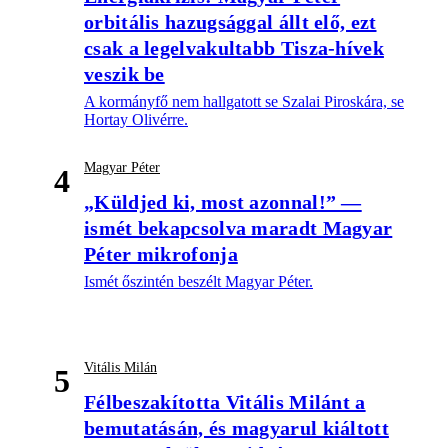
orbitális hazugsággal állt elő, ezt
csak a legelvakultabb Tisza-hívek
veszik be
A kormányfő nem hallgatott se Szalai Piroskára, se
Hortay Olivérre.
Magyar Péter
4
„Küldjed ki, most azonnal!” —
ismét bekapcsolva maradt Magyar
Péter mikrofonja
Ismét őszintén beszélt Magyar Péter.
Vitális Milán
5
Félbeszakította Vitális Milánt a
bemutatásán, és magyarul kiáltott