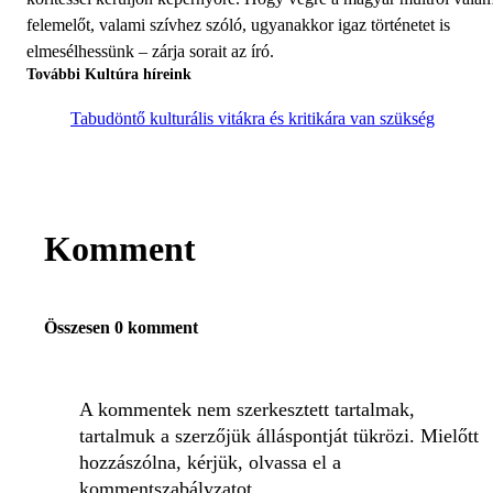
felemelőt, valami szívhez szóló, ugyanakkor igaz történetet is
elmesélhessünk – zárja sorait az író.
További Kultúra híreink
Tabudöntő kulturális vitákra és kritikára van szükség
Komment
Összesen 0 komment
A kommentek nem szerkesztett tartalmak,
tartalmuk a szerzőjük álláspontját tükrözi. Mielőtt
hozzászólna, kérjük, olvassa el a
kommentszabályzatot
.