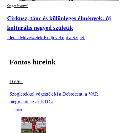
Sziget fesztivál
Cirkusz, tánc és különleges élmények: új
kulturális negyed születik
Idén a Művészetek Kertjével újít a Sziget.
Fontos híreink
DVSC
Szögletekkel végezték ki a Debrecent, a VAR
megmentette az ETO-t