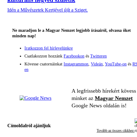
Idén a Művészetek Kertjével újít a Sziget.
Ne maradjon le a Magyar Nemzet legjobb írásairól, olvassa őket
minden nap!
Iratkozzon fel hírlevelünkre
Csatlakozzon hozzánk
Facebookon
és
Twitteren
Kövesse csatornáinkat
Instagrammon
,
Videán
,
YouTube-on
és
RS
en
A legfrissebb hírekért kövess
minket az
Magyar Nemzet
Google News oldalán is!
Címoldalról ajánljuk
Tovább az összes cikkhez