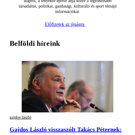
alapról, a tényekre építve adja közre a legfontosabb
társadalmi, politikai, gazdasági, kulturális és sport témájú
információkat.
Előfizetek az újságra
Belföldi híreink
gajdos lászló
Gajdos László visszaszólt Takács Péternek: