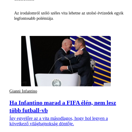
Az irodalomról szóló széles vita lehetne az utolsó évtizedek egyik
legfontosabb polémiája.
Gianni Infantino
Ha Infantino marad a FIFA élén, nem lesz
több futball-vb
Így egyelőre az a vita másodlagos, hogy hol legyen a
következő világbajnokság döntője.