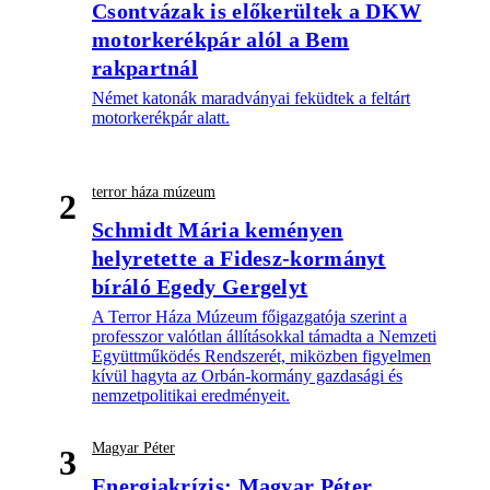
Csontvázak is előkerültek a DKW
motorkerékpár alól a Bem
rakpartnál
Német katonák maradványai feküdtek a feltárt
motorkerékpár alatt.
terror háza múzeum
2
Schmidt Mária keményen
helyretette a Fidesz-kormányt
bíráló Egedy Gergelyt
A Terror Háza Múzeum főigazgatója szerint a
professzor valótlan állításokkal támadta a Nemzeti
Együttműködés Rendszerét, miközben figyelmen
kívül hagyta az Orbán-kormány gazdasági és
nemzetpolitikai eredményeit.
Magyar Péter
3
Energiakrízis: Magyar Péter