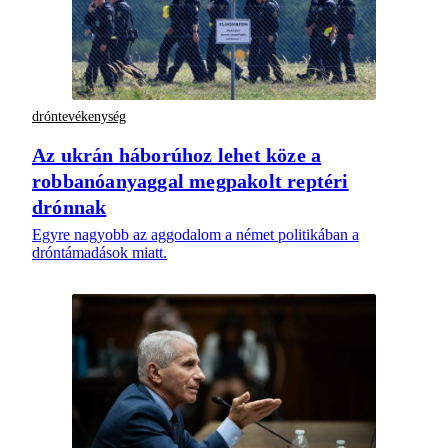
dróntevékenység
Az ukrán háborúhoz lehet köze a
robbanóanyaggal megpakolt reptéri
drónnak
Egyre nagyobb az aggodalom a német politikában a
dróntámadások miatt.