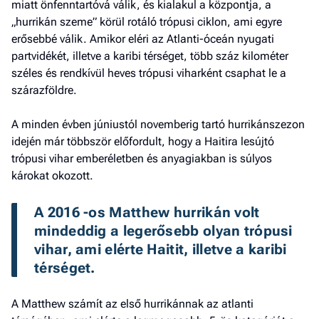
miatt önfenntartóvá válik, és kialakul a központja, a
„hurrikán szeme” körül rotáló trópusi ciklon, ami egyre
erősebbé válik. Amikor eléri az Atlanti-óceán nyugati
partvidékét, illetve a karibi térséget, több száz kilométer
széles és rendkívül heves trópusi viharként csaphat le a
szárazföldre.
A minden évben júniustól novemberig tartó hurrikánszezon
idején már többször előfordult, hogy a Haitira lesújtó
trópusi vihar emberéletben és anyagiakban is súlyos
károkat okozott.
A 2016 -os Matthew hurrikán volt 
mindeddig a legerősebb olyan trópusi 
vihar, ami elérte Haitit, illetve a karibi 
térséget. 
A Matthew számít az első hurrikánnak az atlanti