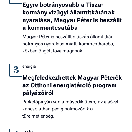
Egyre botrányosabb a Tisza-
kormány vízügyi államtitkárának
nyaralása, Magyar Péter is beszállt
a kommentcsatába
Magyar Péter is beszállt a tiszás államtitkár
botrányos nyaralása miatti kommentharcba,
közben öngólt lőve magának.
energia
3
Megfeledkezhettek Magyar Péterék
az Otthoni energiatároló program
pályázóiról
Parkolópályán van a második ütem, az elsővel
kapcsolatban pedig halmozódik a
türelmetlenség.
majka