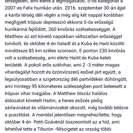
térségében, ami elérte a legmagasabb, 5-ös kategóriát a
2007-es Felix hurrikán után. 2016. szeptember 30-án éjjel
a karibi térség déli végén a még alig két nappal korábban
megfigyelt trópusi depresszió ekkorra 5-ös erősségű
hurrikánná fejlődött, 260 km/órás szélsebességgel. A
Matthew az ezt követő napokban változatlan erősséggel
tombolt, és október 4-én haladt át a Kuba és Haiti közötti
mindössze 85 km széles szoroson. E ponton 230 km/órás
volt a szélsebesség, ami elérte Haitit és Kuba keleti
területét. A pokoli erős szélvihar, ami 2 -3 méter magas
vihardagályt hozott és özönvízszerű esővel járt együtt, a
legsúlyosabban a szigetország déli partvidékén dühöngött,
ami mintegy 95 kilométeres szélességben pont beleesett a
trópusi vihar magjába. A Matthew ötszáz halálos
áldozatot követelt Haitin; a heves esőzés pedig
sárlavinákat és villámárvizeket okozott, még tovább tetézve
a pusztítást. A mentést jelentősen megnehezítette, hogy
október 4-én Petit-Goávénál összeomlott az a híd, ami
lehetővé tette a Tiburón -félszigetet az ország többi