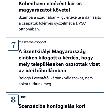
Köbenhavn elnézést kér és
magyarázatot követel
Szamba a szaunában – így értékelte a dán sajtó
a csapatuk fölényes győzelmét a DVSC
otthonában.
mészáros csoport
7
A Szentkirályi Magyarország
elnökén kifogott a kérdés, hogy
mely településeken osztottak vizet
az idei hőhullámban
Balogh Leventétől kértünk válaszokat, nem
sokat tudtunk meg.
kincs
8
Szenzációs honfoglalás kori