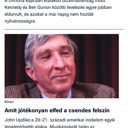
A Dimona kapcsán kialakult bizalmatlanság miatt
Kennedy és Ben Gurion közötti levelezés egyre jobban
eldurvult, és azokat a mai napig nem hozták
nyilvánosságra.
könyv
Amit jótékonyan elfed a csendes felszín
John Updike a 20–21. századi amerikai irodalom egyik
legjelentősebb alakja. Munkásságát talán az