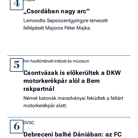
4
„Csordában nagy arc”
Lemondta Sepsiszentgyörgyre tervezett
fellépését Majoros Péter Majka.
hm hadtörténeti intézet és múzeum
5
Csontvázak is előkerültek a DKW
motorkerékpár alól a Bem
rakpartnál
Német katonák maradványai feküdtek a feltárt
motorkerékpár alatt.
DVSC
6
Debreceni balhé Dániában: az FC