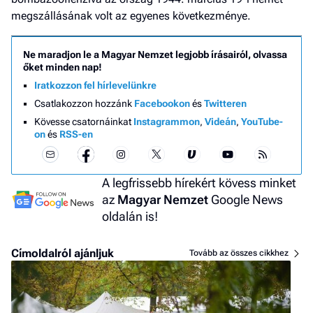
megszállásának volt az egyenes következménye.
Ne maradjon le a Magyar Nemzet legjobb írásairól, olvassa
őket minden nap!
Iratkozzon fel hírlevelünkre
Csatlakozzon hozzánk
Facebookon
és
Twitteren
Kövesse csatornáinkat
Instagrammon
,
Videán
,
YouTube-
on
és
RSS-en
A legfrissebb hírekért kövess minket
az
Magyar Nemzet
Google News
oldalán is!
Címoldalról ajánljuk
Tovább az összes cikkhez