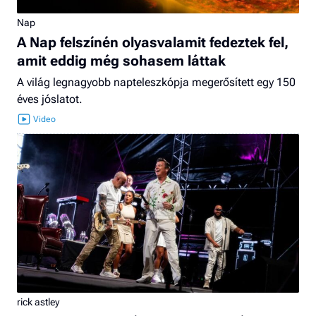
Nap
A Nap felszínén olyasvalamit fedeztek fel,
amit eddig még sohasem láttak
A világ legnagyobb napteleszkópja megerősített egy 150
éves jóslatot.
rick astley