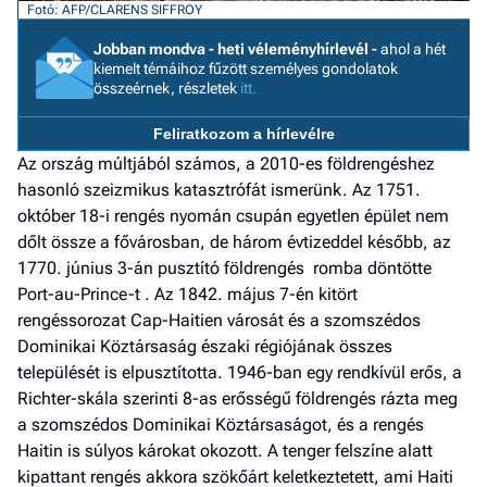
Fotó: AFP/CLARENS SIFFROY
a h
Jobban mondva - heti véleményhírlevél -
ahol a hét
E
kiemelt témáihoz fűzött személyes gondolatok
a
összeérnek, részletek
itt.
ú
Feliratkozom a hírlevélre
Az ország múltjából számos, a 2010-es földrengéshez
hasonló szeizmikus katasztrófát ismerünk. Az 1751.
október 18-i rengés nyomán csupán egyetlen épület nem
dőlt össze a fővárosban, de három évtizeddel később, az
1770. június 3-án pusztító földrengés romba döntötte
Port-au-Prince-t . Az 1842. május 7-én kitört
rengéssorozat Cap-Haitien városát és a szomszédos
Dominikai Köztársaság északi régiójának összes
települését is elpusztította. 1946-ban egy rendkívül erős, a
Richter-skála szerinti 8-as erősségű földrengés rázta meg
a szomszédos Dominikai Köztársaságot, és a rengés
Haitin is súlyos károkat okozott. A tenger felszíne alatt
kipattant rengés akkora szökőárt keletkeztetett, ami Haiti