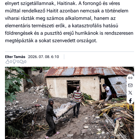
elnyert szigetállamnak, Haitinak. A forrongó és véres
múlttal rendelkező Haitit azonban nemcsak a történelem
viharai rázták meg számos alkalommal, hanem az
elementáris természeti erők, a katasztrofális hatású
földrengések és a pusztító erejű hurrikánok is rendszeresen
megtépázták a sokat szenvedett országot.
Elter Tamás
2026. 07. 08. 6:10
0
0
0
Jobb
- het
véle
Fe