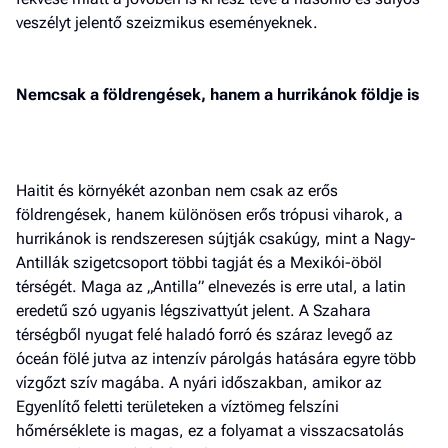
veszélyt jelentő szeizmikus eseményeknek.
Nemcsak a földrengések, hanem a hurrikánok földje is
Haitit és környékét azonban nem csak az erős
földrengések, hanem különösen erős trópusi viharok, a
hurrikánok is rendszeresen sújtják csakúgy, mint a Nagy-
Antillák szigetcsoport többi tagját és a Mexikói-öböl
térségét. Maga az „Antilla” elnevezés is erre utal, a latin
eredetű szó ugyanis légszivattyút jelent. A Szahara
térségből nyugat felé haladó forró és száraz levegő az
óceán fölé jutva az intenzív párolgás hatására egyre több
vízgőzt szív magába. A nyári időszakban, amikor az
Egyenlítő feletti területeken a víztömeg felszíni
hőmérséklete is magas, ez a folyamat a visszacsatolás