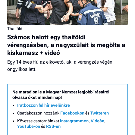
Thaiföld
Számos halott egy thaiföldi
vérengzésben, a nagyszüleit is megölte a
kiskamasz + videó
Egy 14 éves fiú az elkövető, aki a vérengzés végén
öngyilkos lett.
Ne maradjon le a Magyar Nemzet legjobb írásairól,
olvassa őket minden nap!
Iratkozzon fel hírlevelünkre
Csatlakozzon hozzánk
Facebookon
és
Twitteren
Kövesse csatornáinkat
Instagrammon
,
Videán
,
YouTube-on
és
RSS-en