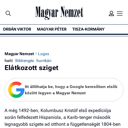
ORBÁN VIKTOR
MAGYAR PÉTER
TISZA-KORMÁNY
K
Magyar Nemzet
Lugas
haiti
földrengés
hurrikán
Elátkozott sziget
Itt állíthatja be, hogy a Google keresőben elsők
között legyen a Magyar Nemzet
A még 1492-ben, Kolumbusz Kristóf első expedíciója
során felfedezett Hispaniola, a Karib-tenger második
legnagyobb szigete ad otthont a függetlenségét 1804-ben