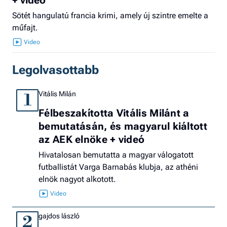
Sötét hangulatú francia krimi, amely új szintre emelte a
műfajt.
Legolvasottabb
Vitális Milán
1
Félbeszakította Vitális Milánt a
bemutatásán, és magyarul kiáltott
az AEK elnöke + videó
Hivatalosan bemutatta a magyar válogatott
futballistát Varga Barnabás klubja, az athéni
elnök nagyot alkotott.
gajdos lászló
2