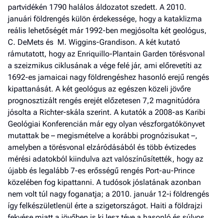
partvidékén 1790 halálos áldozatot szedett. A 2010.
januári földrengés külön érdekessége, hogy a kataklizma
reális lehetőségét már 1992-ben megjósolta két geológus,
C. DeMets és M. Wiggins-Grandison. A két kutató
rámutatott, hogy az Enriquillo-Plantain Garden törésvonal
a szeizmikus ciklusának a vége felé jár, ami előrevetíti az
1692-es jamaicai nagy földrengéshez hasonló erejű rengés
kipattanását. A két geológus az egészen közeli jövőre
prognosztizált rengés erejét előzetesen 7,2 magnitúdóra
jósolta a Richter-skála szerint. A kutatók a 2008-as Karibi
Geológiai Konferencián már egy olyan vészforgatókönyvet
mutattak be – megismételve a korábbi prognózisukat –,
amelyben a törésvonal elzáródásából és több évtizedes
mérési adatokból kiindulva azt valószínűsítették, hogy az
újabb és legalább 7-es erősségű rengés Port-au-Prince
közelében fog kipattanni. A tudósok jóslatának azonban
nem volt túl nagy foganatja; a 2010. január 12-i földrengés
így felkészületlenül érte a szigetországot. Haiti a földrajzi
fekvése miatt a jövőben is ki lesz téve a hasonló és súlyos