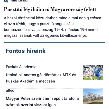
németország
Pusztító légi háború Magyarország felett
A hazai történelmi köztudatban mind a mai napig erősen
él az a tévhit, hogy a pusztító angolszász
bombázóoffenzíva az ország 1944. március 19-i német
megszállásának volt az egyenes következménye.
Fontos híreink
Puskás Akadémia
Utolsó pillanatos gól döntött az MTK és
Puskás Akadémia meccsén
alteo
Magyar Péter szerint nem épült tároló, a
számok szerint viszont igen