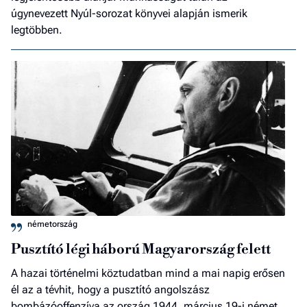
úgynevezett Nyúl-sorozat könyvei alapján ismerik
legtöbben.
németország
Pusztító légi háború Magyarország felett
A hazai történelmi köztudatban mind a mai napig erősen
él az a tévhit, hogy a pusztító angolszász
bombázóoffenzíva az ország 1944. március 19-i német