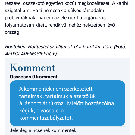
részével összekötő egyetlen közűt megközelítését. A karibi
szigetállam, Haiti nemcsak a súlyos társadalmi
problémáknak, hanem az elemek haragjának is
folyamatosan kitett, rendkívül nehéz helyzetben lévő
ország.
Borítókép: Holttestet szállítanak el a hurrikán után. (Fotó:
AFP/CLARENS SIFFROY)
Komment
Összesen 0 komment
A kommentek nem szerkesztett
tartalmak, tartalmuk a szerzőjük
álláspontját tükrözi. Mielőtt hozzászólna,
kérjük, olvassa el a
kommentszabályzatot
.
Jelenleg nincsenek kommentek.