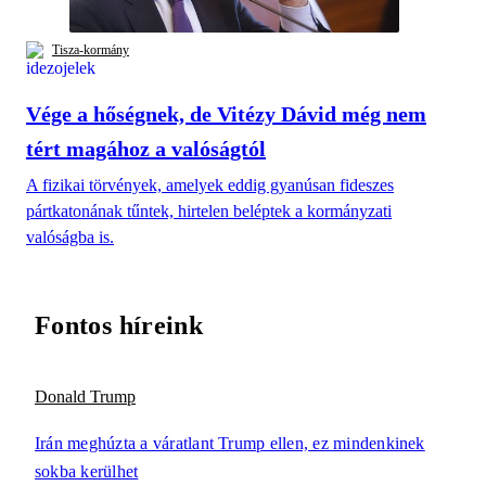
Tisza-kormány
Vége a hőségnek, de Vitézy Dávid még nem
tért magához a valóságtól
A fizikai törvények, amelyek eddig gyanúsan fideszes
pártkatonának tűntek, hirtelen beléptek a kormányzati
valóságba is.
Fontos híreink
Donald Trump
Irán meghúzta a váratlant Trump ellen, ez mindenkinek
sokba kerülhet