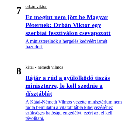
orbán viktor
7
Ez megint nem jött be Magyar
Péternek: Orbán Viktor egy
szerbiai fesztiválon csevapozott
A miniszterelnök a hergelés kedvéért ismét
hazudott.
kátai - németh vilmos
8
Rájár a rúd a gyűlölködő tiszás
miniszterre, le kell szednie a
dísztáblát
A Kátai-Németh Vilmos vezette minisztérium nem
tudta bemutatni a vitatott tábla kihelyezéséhez
szükséges hatósági engedélyt, ezért azt el kell
távolítani.