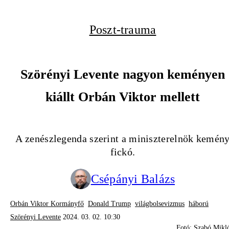
Poszt-trauma
Szörényi Levente nagyon keményen
kiállt Orbán Viktor mellett
A zenészlegenda szerint a miniszterelnök kemén
fickó.
Csépányi Balázs
Orbán Viktor Kormányfő
Donald Trump
világbolsevizmus
háború
Szörényi Levente
2024. 03. 02. 10:30
Fotó: Szabó Mikl