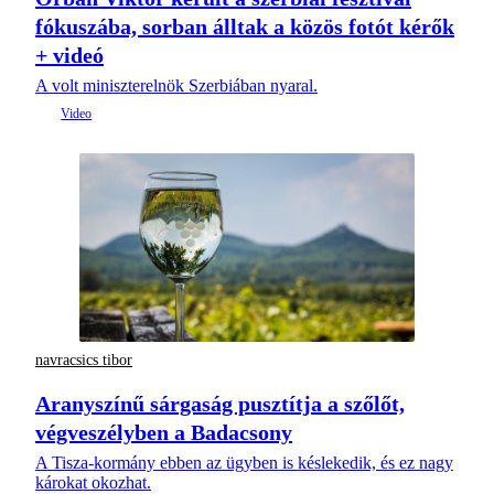
fókuszába, sorban álltak a közös fotót kérők
+ videó
A volt miniszterelnök Szerbiában nyaral.
navracsics tibor
Aranyszínű sárgaság pusztítja a szőlőt,
végveszélyben a Badacsony
A Tisza-kormány ebben az ügyben is késlekedik, és ez nagy
károkat okozhat.