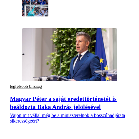
legfelsőbb bíróság
Magyar Péter a saját eredettörténetét is
beáldozta Baka András jelölésével
Vajon mit vállal még be a miniszterelnök a bosszúhadjárata
sikerességéért?