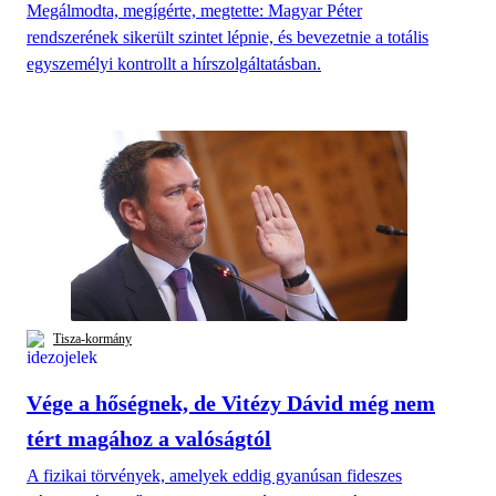
Megálmodta, megígérte, megtette: Magyar Péter
rendszerének sikerült szintet lépnie, és bevezetnie a totális
egyszemélyi kontrollt a hírszolgáltatásban.
Tisza-kormány
Vége a hőségnek, de Vitézy Dávid még nem
tért magához a valóságtól
A fizikai törvények, amelyek eddig gyanúsan fideszes