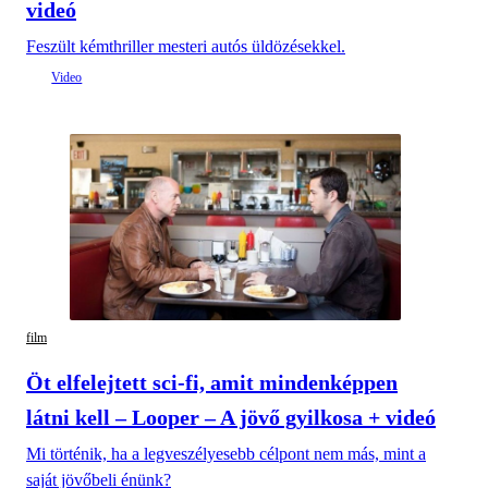
videó
Feszült kémthriller mesteri autós üldözésekkel.
film
Öt elfelejtett sci-fi, amit mindenképpen
látni kell – Looper – A jövő gyilkosa + videó
Mi történik, ha a legveszélyesebb célpont nem más, mint a
saját jövőbeli énünk?