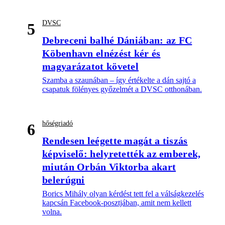
DVSC
5
Debreceni balhé Dániában: az FC
Köbenhavn elnézést kér és
magyarázatot követel
Szamba a szaunában – így értékelte a dán sajtó a
csapatuk fölényes győzelmét a DVSC otthonában.
hőségriadó
6
Rendesen leégette magát a tiszás
képviselő: helyretették az emberek,
miután Orbán Viktorba akart
belerúgni
Borics Mihály olyan kérdést tett fel a válságkezelés
kapcsán Facebook-posztjában, amit nem kellett
volna.