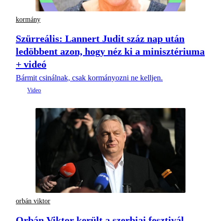
kormány
Szürreális: Lannert Judit száz nap után
ledöbbent azon, hogy néz ki a minisztériuma
+ videó
Bármit csinálnak, csak kormányozni ne kelljen.
orbán viktor
Orbán Viktor került a szerbiai fesztivál