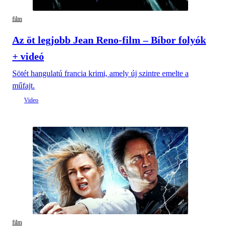
film
Az öt legjobb Jean Reno-film – Bíbor folyók
+ videó
Sötét hangulatú francia krimi, amely új szintre emelte a
műfajt.
film