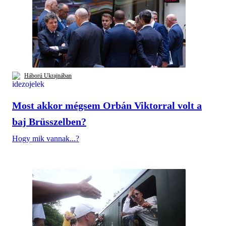
Háború Ukrajnában
Most akkor mégsem Orbán Viktorral volt a
baj Brüsszelben?
Hogy mik vannak...?