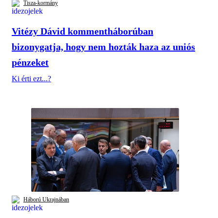
Tisza-kormány
Vitézy Dávid kommentháborúban
bizonygatja, hogy nem hozták haza az uniós
pénzeket
Ki érti ezt...?
Háború Ukrajnában