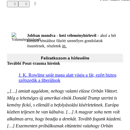
0
0
0
Jobban mondva - heti véleményhírlevél -
ahol a hét
kiemelt témáihoz fűzött személyes gondolatok
összeérnek, részletek
itt.
Feliratkozom a hírlevélre
További Poszt-trauma híreink
J. K. Rowling saját maga alatt vágja a fát, ezért biztos
szétszedik a liberálisok
„[…] amiatt aggódom, nehogy valami elüsse Orbán Viktort.
Még a lehetséges új amerikai elnök Donald Trump szerint is
kemény fickó, s ellenáll a befolyásolási kísérleteknek. Európa
közben teljesen be van kábulva. […] A magyar soha nem volt
alkalmas arra, hogy beadja a derekát. Tovább fogunk küzdeni.
[…] Eszementen próbálkoznak eltüntetni valahogy Orbán