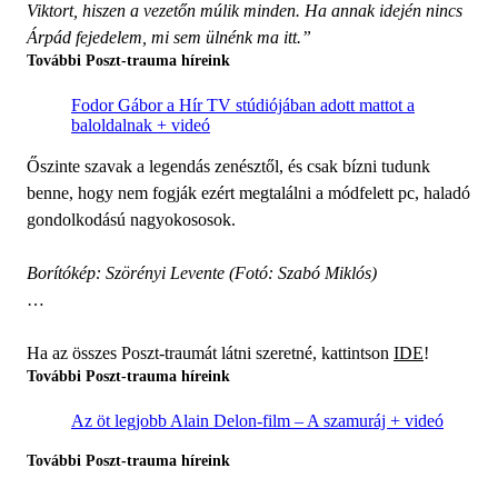
Viktort, hiszen a vezetőn múlik minden. Ha annak idején nincs
Árpád fejedelem, mi sem ülnénk ma itt.”
További Poszt-trauma híreink
Fodor Gábor a Hír TV stúdiójában adott mattot a
baloldalnak + videó
Őszinte szavak a legendás zenésztől, és csak bízni tudunk
benne, hogy nem fogják ezért megtalálni a módfelett pc, haladó
gondolkodású nagyokososok.
Borítókép: Szörényi Levente (Fotó: Szabó Miklós)
…
Ha az összes Poszt-traumát látni szeretné, kattintson
IDE
!
További Poszt-trauma híreink
Az öt legjobb Alain Delon-film – A szamuráj + videó
További Poszt-trauma híreink