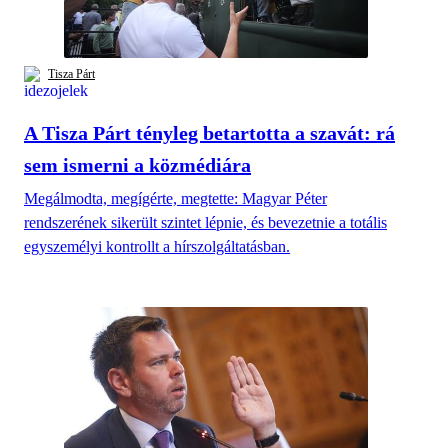
Tisza Párt
A Tisza Párt tényleg betartotta a szavát: rá
sem ismerni a közmédiára
Megálmodta, megígérte, megtette: Magyar Péter
rendszerének sikerült szintet lépnie, és bevezetnie a totális
egyszemélyi kontrollt a hírszolgáltatásban.