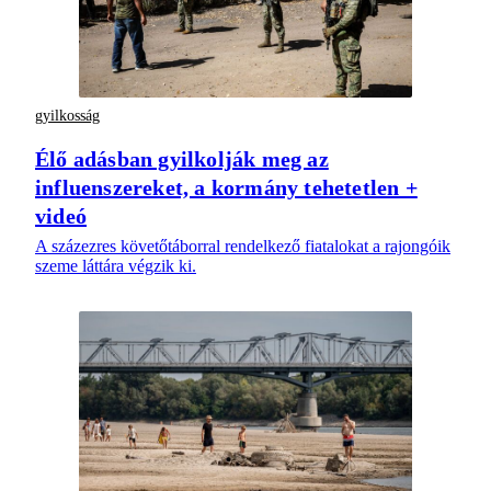
gyilkosság
Élő adásban gyilkolják meg az
influenszereket, a kormány tehetetlen +
videó
A százezres követőtáborral rendelkező fiatalokat a rajongóik
szeme láttára végzik ki.