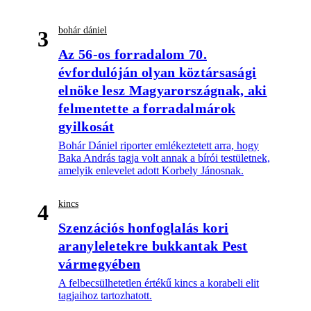
bohár dániel
3
Az 56-os forradalom 70.
évfordulóján olyan köztársasági
elnöke lesz Magyarországnak, aki
felmentette a forradalmárok
gyilkosát
Bohár Dániel riporter emlékeztetett arra, hogy
Baka András tagja volt annak a bírói testületnek,
amelyik enlevelet adott Korbely Jánosnak.
kincs
4
Szenzációs honfoglalás kori
aranyleletekre bukkantak Pest
vármegyében
A felbecsülhetetlen értékű kincs a korabeli elit
tagjaihoz tartozhatott.