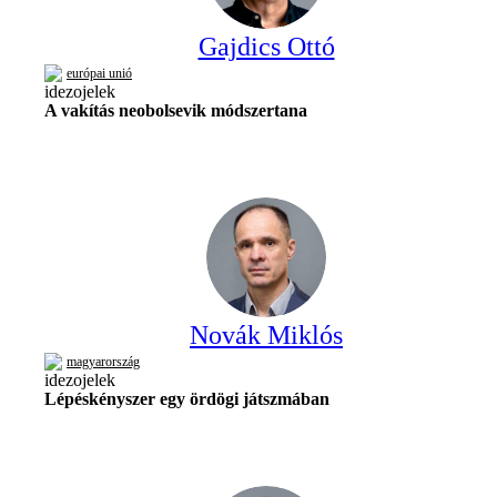
Gajdics Ottó
európai unió
A vakítás neobolsevik módszertana
Novák Miklós
magyarország
Lépéskényszer egy ördögi játszmában