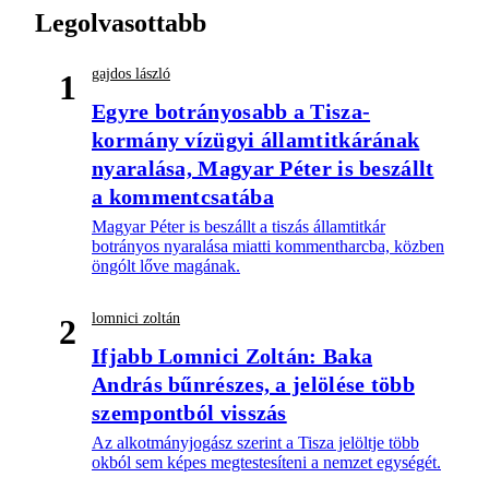
Legolvasottabb
gajdos lászló
1
Egyre botrányosabb a Tisza-
kormány vízügyi államtitkárának
nyaralása, Magyar Péter is beszállt
a kommentcsatába
Magyar Péter is beszállt a tiszás államtitkár
botrányos nyaralása miatti kommentharcba, közben
öngólt lőve magának.
lomnici zoltán
2
Ifjabb Lomnici Zoltán: Baka
András bűnrészes, a jelölése több
szempontból visszás
Az alkotmányjogász szerint a Tisza jelöltje több
okból sem képes megtestesíteni a nemzet egységét.