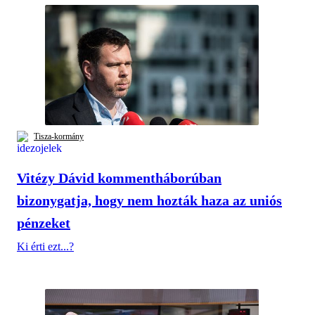
Tisza-kormány
Vitézy Dávid kommentháborúban
bizonygatja, hogy nem hozták haza az uniós
pénzeket
Ki érti ezt...?