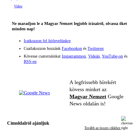
Ne maradjon le a Magyar Nemzet legjobb írásairól, olvassa őket
minden nap!
Iratkozzon fel hírlevelünkre
Csatlakozzon hozzánk
Facebookon
és
Twitteren
Kövesse csatornáinkat
Instagrammon
,
Videán
,
YouTube-on
és
RSS-en
A legfrissebb hírekért
kövess minket az
Magyar Nemzet
Google
News oldalán is!
Címoldalról ajánljuk
Tovább az összes cikkhez