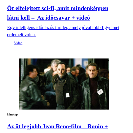
Öt elfelejtett sci-fi, amit mindenképpen
látni kell – Az időcsavar + videó
Egy intelligens időutazós thriller, amely jóval több figyelmet
érdemelt volna.
filmkép
Az öt legjobb Jean Reno-film – Ronin +