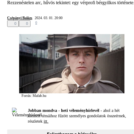
Rezzenéstelen arc, hűvös tekintet: egy vérprofi bérgyilkos története
Csépányi Balázs
2024. 03. 01. 20:00
0
0
0
Forrás: Mafab.hu
Jobban mondva - heti véleményhírlevél -
ahol a hét
kiemelt témáihoz fűzött személyes gondolatok összeérnek,
részletek
itt.
Feliratkozom a hírlevélre