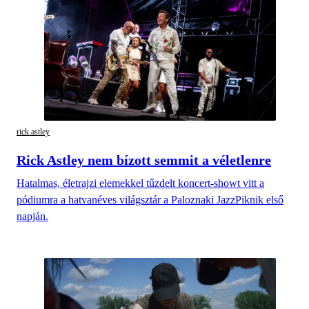
rick astley
Rick Astley nem bízott semmit a véletlenre
Hatalmas, életrajzi elemekkel tűzdelt koncert-showt vitt a
pódiumra a hatvanéves világsztár a Paloznaki JazzPiknik első
napján.