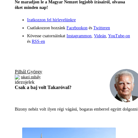
Ne maradjon le a Magyar Nemzet legjobb írásairól, olvassa
őket minden nap!
Iratkozzon fel hírlevelünkre
Csatlakozzon hozzánk
Facebookon
és
Twitteren
Kövesse csatornáinkat
Instagrammon
,
Videán
,
YouTube-on
és
RSS-en
Pilhál György
takaró mihály
Csak a baj volt Takaróval?
Bizony nehéz volt ilyen régi vágású, bogaras emberrel együtt dolgoz