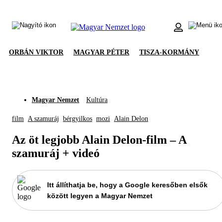
ORBÁN VIKTOR
MAGYAR PÉTER
TISZA-KORMÁNY
Magyar Nemzet
Kultúra
film
A szamuráj
bérgyilkos
mozi
Alain Delon
Az öt legjobb Alain Delon-film – A
szamuráj + videó
Itt állíthatja be, hogy a Google keresőben elsők
között legyen a Magyar Nemzet