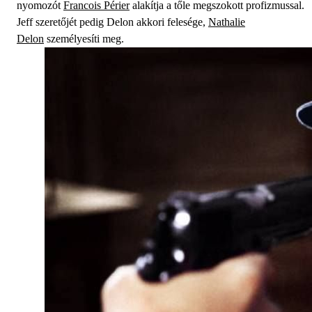
nyomozót
Francois Périer
alakítja a tőle megszokott profizmussal.
Jeff szeretőjét pedig Delon akkori felesége,
Nathalie
Delon
személyesíti meg.