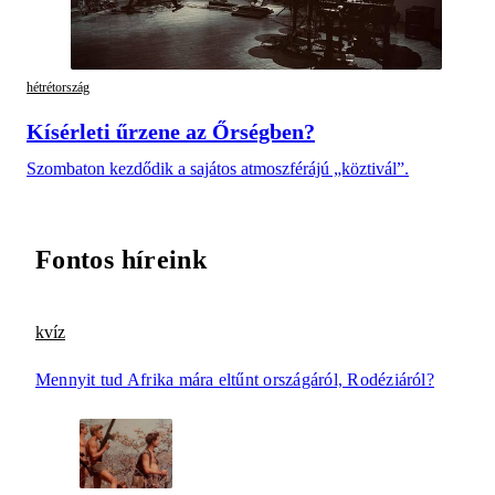
hétrétország
Kísérleti űrzene az Őrségben?
Szombaton kezdődik a sajátos atmoszférájú „köztivál”.
Fontos híreink
kvíz
Mennyit tud Afrika mára eltűnt országáról, Rodéziáról?