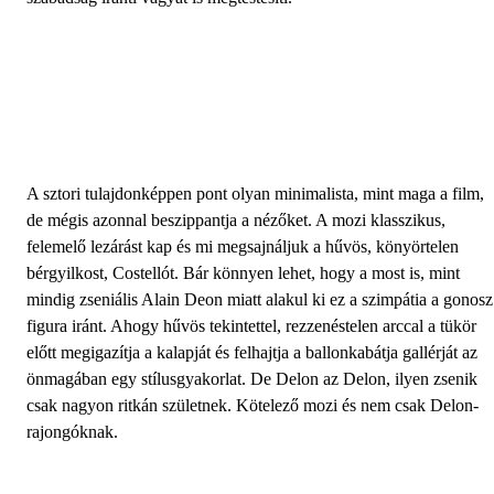
A sztori tulajdonképpen pont olyan minimalista, mint maga a film,
de mégis azonnal beszippantja a nézőket. A mozi klasszikus,
felemelő lezárást kap és mi megsajnáljuk a hűvös, könyörtelen
bérgyilkost, Costellót. Bár könnyen lehet, hogy a most is, mint
mindig zseniális Alain Deon miatt alakul ki ez a szimpátia a gonosz
figura iránt. Ahogy hűvös tekintettel, rezzenéstelen arccal a tükör
előtt megigazítja a kalapját és felhajtja a ballonkabátja gallérját az
önmagában egy stílusgyakorlat. De Delon az Delon, ilyen zsenik
csak nagyon ritkán születnek. Kötelező mozi és nem csak Delon-
rajongóknak.