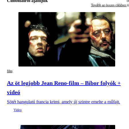
Címoldalról ajánljuk
Tovább az összes cikkhez
film
Az öt legjobb Jean Reno-film – Bíbor folyók +
videó
Sötét hangulatú francia krimi, amely új szintre emelte a műfajt.