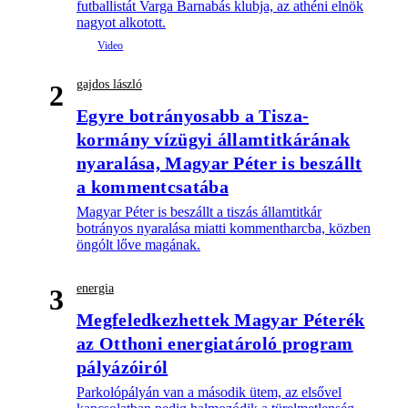
futballistát Varga Barnabás klubja, az athéni elnök
nagyot alkotott.
gajdos lászló
2
Egyre botrányosabb a Tisza-
kormány vízügyi államtitkárának
nyaralása, Magyar Péter is beszállt
a kommentcsatába
Magyar Péter is beszállt a tiszás államtitkár
botrányos nyaralása miatti kommentharcba, közben
öngólt lőve magának.
energia
3
Megfeledkezhettek Magyar Péterék
az Otthoni energiatároló program
pályázóiról
Parkolópályán van a második ütem, az elsővel