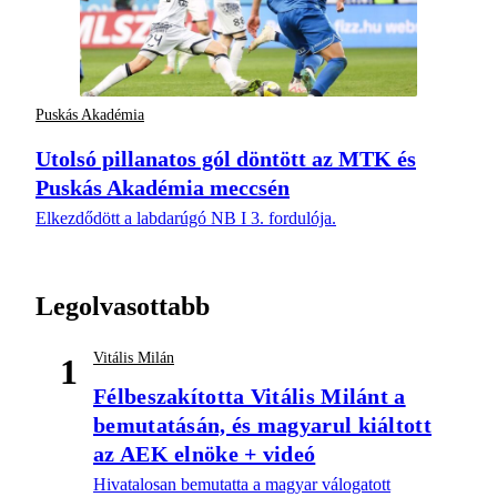
Puskás Akadémia
Utolsó pillanatos gól döntött az MTK és
Puskás Akadémia meccsén
Elkezdődött a labdarúgó NB I 3. fordulója.
Legolvasottabb
Vitális Milán
1
Félbeszakította Vitális Milánt a
bemutatásán, és magyarul kiáltott
az AEK elnöke + videó
Hivatalosan bemutatta a magyar válogatott