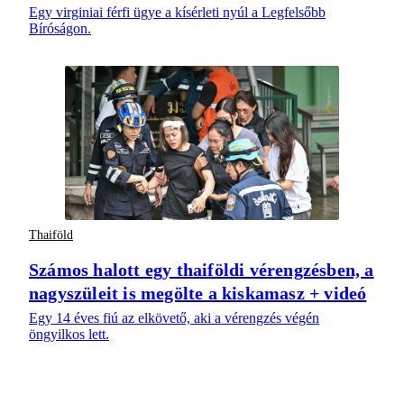
Egy virginiai férfi ügye a kísérleti nyúl a Legfelsőbb
Bíróságon.
Thaiföld
Számos halott egy thaiföldi vérengzésben, a
nagyszüleit is megölte a kiskamasz + videó
Egy 14 éves fiú az elkövető, aki a vérengzés végén
öngyilkos lett.