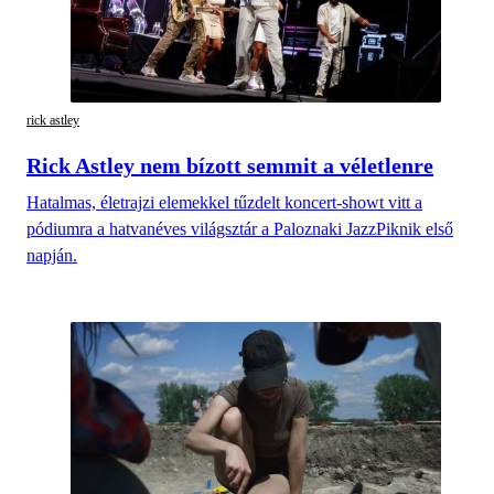
rick astley
Rick Astley nem bízott semmit a véletlenre
Hatalmas, életrajzi elemekkel tűzdelt koncert-showt vitt a
pódiumra a hatvanéves világsztár a Paloznaki JazzPiknik első
napján.