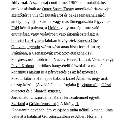
Idővonal
: A szamuráj című filmet 1967-ben mutatták be,
amikor aláírták az
Outer Space Treaty
amerikai–brit–szovjet
szerződést a
világűr
kutatásáról és békés felhasználásáról,
amely megtiltja az atom- vagy más tömegpusztító fegyverek
Föld
körüli pályára, a
Holdra
vagy más égitestre való
eljuttatását, vagy
világűrben
való állomásoztatását; A
bolíviai
La Higuera
faluban kivégezték
Ernesto Che
Guevara
argentin
származású anarchista forradalmárt;
Prágában
, a Csehszlovák Írók Szövetségének IV.
kongresszusán több író –
Václav Havel
,
Ludvík Vaculík
vagy
Pavel Kohout
– kritikus hangvételű felszólalása nyomán
konfliktus alakult ki a pártvezetés és az írószövetség
között; kitört a
Hatnapos háború
Izrael Állam
és négy arab
ország között. (A zsidó állam elfoglalta
Egyiptomtól
a
Gázai
övezetet
és a
Sínai-félszigetet
,
Jordániától
Ciszjordániát
Kelet-Jeruzsálemmel
együtt,
Szíriától
a
Golán-fennsíkot
.); A király,
II.
Konstantin
nevében, ám valójában tudta nélkül, katonai junta
vette át a hatalmat Görögországban és Albert Flórián, a