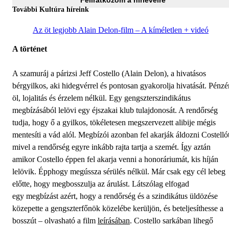
További Kultúra híreink
Az öt legjobb Alain Delon-film – A kíméletlen + videó
A történet
A szamuráj a párizsi Jeff Costello (Alain Delon), a hivatásos
bérgyilkos, aki hidegvérrel és pontosan gyakorolja hivatását. Pénzé
öl, lojalitás és érzelem nélkül. Egy gengszterszindikátus
megbízásából lelövi egy éjszakai klub tulajdonosát. A rendőrség
tudja, hogy ő a gyilkos, tökéletesen megszervezett alibije mégis
mentesíti a vád alól. Megbízói azonban fel akarják áldozni Costellót
mivel a rendőrség egyre inkább rajta tartja a szemét. Így aztán
amikor Costello éppen fel akarja venni a honoráriumát, kis híján
lelövik. Épphogy megússza sérülés nélkül. Már csak egy cél lebeg
előtte, hogy megbosszulja az árulást. Látszólag elfogad
egy megbízást azért, hogy a rendőrség és a szindikátus üldözése
közepette a gengszterfőnök közelébe kerüljön, és beteljesíthesse a
bosszút – olvasható a film
leírásában
. Costello sarkában lihegő