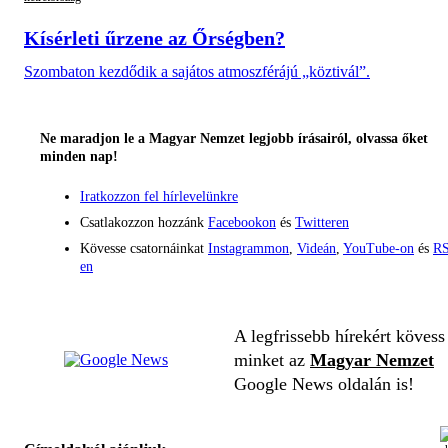
Kísérleti űrzene az Őrségben?
Szombaton kezdődik a sajátos atmoszférájú „köztivál”.
Ne maradjon le a Magyar Nemzet legjobb írásairól, olvassa őket
minden nap!
Iratkozzon fel hírlevelünkre
Csatlakozzon hozzánk
Facebookon
és
Twitteren
Kövesse csatornáinkat
Instagrammon
,
Videán
,
YouTube-on
és
RS
en
A legfrissebb hírekért kövess
minket az
Magyar Nemzet
Google News oldalán is!