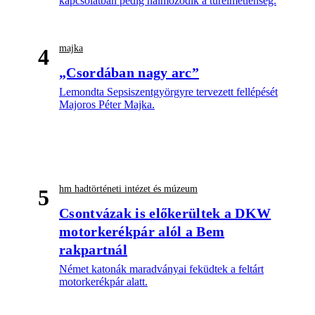
kapcsolatban pedig halmozódik a türelmetlenség.
majka
4
„Csordában nagy arc”
Lemondta Sepsiszentgyörgyre tervezett fellépését
Majoros Péter Majka.
hm hadtörténeti intézet és múzeum
5
Csontvázak is előkerültek a DKW
motorkerékpár alól a Bem
rakpartnál
Német katonák maradványai feküdtek a feltárt
motorkerékpár alatt.