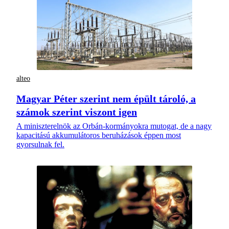
alteo
Magyar Péter szerint nem épült tároló, a
számok szerint viszont igen
A miniszterelnök az Orbán-kormányokra mutogat, de a nagy
kapacitású akkumulátoros beruházások éppen most
gyorsulnak fel.