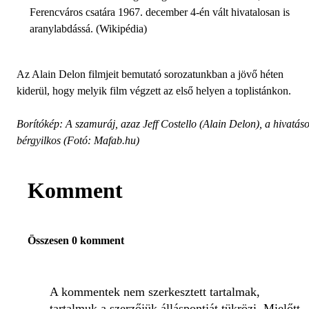
Ferencváros csatára 1967. december 4-én vált hivatalosan is
aranylabdássá. (Wikipédia)
Az Alain Delon filmjeit bemutató sorozatunkban a jövő héten
kiderül, hogy melyik film végzett az első helyen a toplistánkon.
Borítókép: A szamuráj, azaz Jeff Costello (Alain Delon), a hivatás
bérgyilkos (Fotó: Mafab.hu)
Komment
Összesen 0 komment
A kommentek nem szerkesztett tartalmak,
tartalmuk a szerzőjük álláspontját tükrözi. Mielőtt