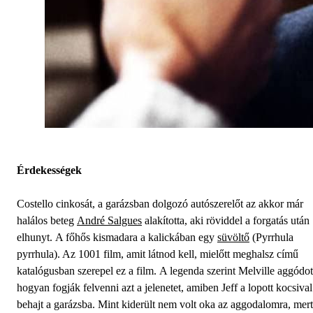
Érdekességek
Costello cinkosát, a garázsban dolgozó autószerelőt az akkor már
halálos beteg
André Salgues
alakította, aki röviddel a forgatás után
elhunyt. A főhős kismadara a kalickában egy
süvöltő
(Pyrrhula
pyrrhula). Az 1001 film, amit látnod kell, mielőtt meghalsz című
katalógusban szerepel ez a film. A legenda szerint Melville aggódot
hogyan fogják felvenni azt a jelenetet, amiben Jeff a lopott kocsival
behajt a garázsba. Mint kiderült nem volt oka az aggodalomra, mert