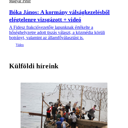
Magyar Péter
Bóka János: A kormány válságkezelésből
elégtelenre vizsgázott + videó
A Fidesz frakcióvezetője lapunknak értékelte a
hőséghelyzetre adott tiszás választ, a közmédia körüli
botrányt, valamint az államfőválasztást is.
Külföldi híreink