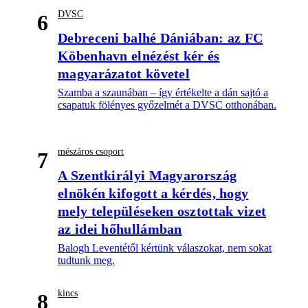
DVSC
6
Debreceni balhé Dániában: az FC
Köbenhavn elnézést kér és
magyarázatot követel
Szamba a szaunában – így értékelte a dán sajtó a
csapatuk fölényes győzelmét a DVSC otthonában.
mészáros csoport
7
A Szentkirályi Magyarország
elnökén kifogott a kérdés, hogy
mely településeken osztottak vizet
az idei hőhullámban
Balogh Leventétől kértünk válaszokat, nem sokat
tudtunk meg.
kincs
8