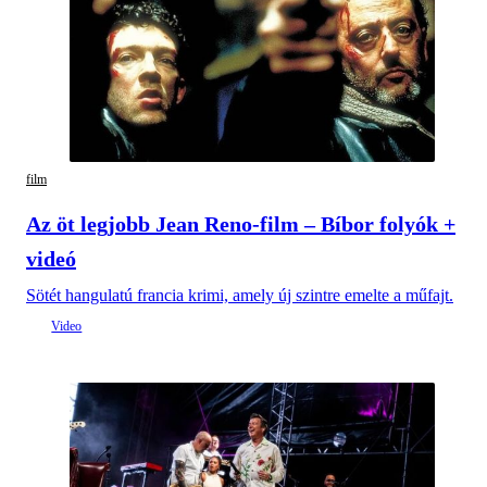
film
Az öt legjobb Jean Reno-film – Bíbor folyók +
videó
Sötét hangulatú francia krimi, amely új szintre emelte a műfajt.