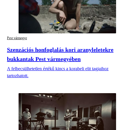
Pest vármegye
Szenzációs honfoglalás kori aranyleletekre
bukkantak Pest vármegyében
A felbecsülhetetlen értékű kincs a korabeli elit tagjaihoz
tartozhatott.