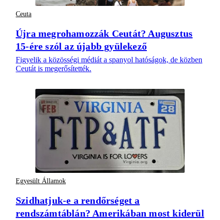
Ceuta
Újra megrohamozzák Ceutát? Augusztus
15-ére szól az újabb gyülekező
Figyelik a közösségi médiát a spanyol hatóságok, de közben
Ceutát is megerősítették.
Egyesült Államok
Szidhatjuk-e a rendőrséget a
rendszámtáblán? Amerikában most kiderül