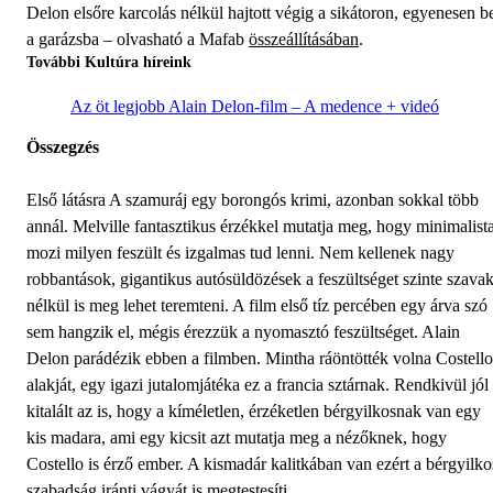
Delon elsőre karcolás nélkül hajtott végig a sikátoron, egyenesen b
a garázsba – olvasható a Mafab
összeállításában
.
További Kultúra híreink
Az öt legjobb Alain Delon-film – A medence + videó
Összegzés
Első látásra A szamuráj egy borongós krimi, azonban sokkal több
annál. Melville fantasztikus érzékkel mutatja meg, hogy minimalist
mozi milyen feszült és izgalmas tud lenni. Nem kellenek nagy
robbantások, gigantikus autósüldözések a feszültséget szinte szava
nélkül is meg lehet teremteni. A film első tíz percében egy árva szó
sem hangzik el, mégis érezzük a nyomasztó feszültséget. Alain
Delon parádézik ebben a filmben. Mintha ráöntötték volna Costello
alakját, egy igazi jutalomjátéka ez a francia sztárnak. Rendkivül jól
kitalált az is, hogy a kíméletlen, érzéketlen bérgyilkosnak van egy
kis madara, ami egy kicsit azt mutatja meg a nézőknek, hogy
Costello is érző ember. A kismadár kalitkában van ezért a bérgyilko
szabadság iránti vágyát is megtestesíti.