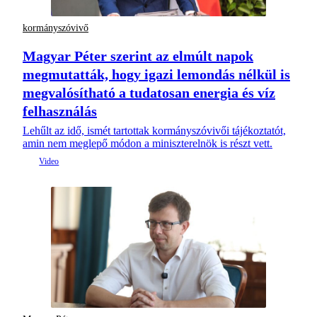
kormányszóvivő
Magyar Péter szerint az elmúlt napok
megmutatták, hogy igazi lemondás nélkül is
megvalósítható a tudatosan energia és víz
felhasználás
Lehűlt az idő, ismét tartottak kormányszóvivői tájékoztatót,
amin nem meglepő módon a miniszterelnök is részt vett.