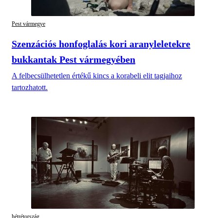
Pest vármegye
Szenzációs honfoglalás kori aranyleletekre
bukkantak Pest vármegyében
A felbecsülhetetlen értékű kincs a korabeli elit tagjaihoz
tartozhatott.
hétrétország