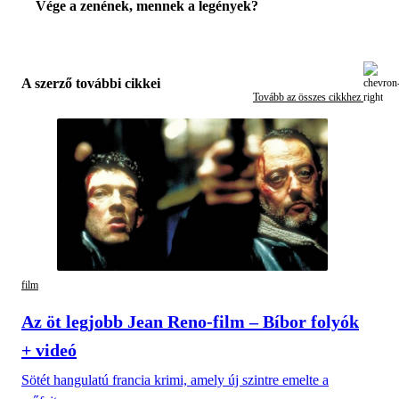
Vége a zenének, mennek a legények?
A szerző további cikkei
Tovább az összes cikkhez
film
Az öt legjobb Jean Reno-film – Bíbor folyók
+ videó
Sötét hangulatú francia krimi, amely új szintre emelte a