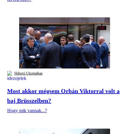
Háború Ukrajnában
Most akkor mégsem Orbán Viktorral volt a
baj Brüsszelben?
Hogy mik vannak...?