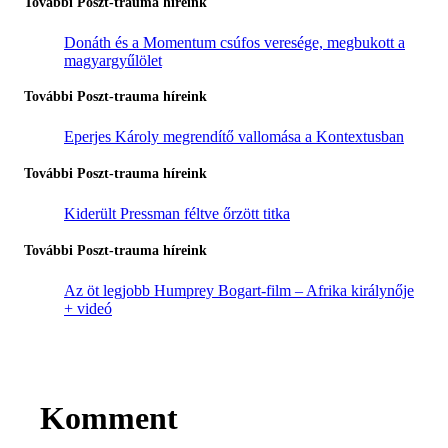
További Poszt-trauma híreink
Donáth és a Momentum csúfos veresége, megbukott a
magyargyűlölet
További Poszt-trauma híreink
Eperjes Károly megrendítő vallomása a Kontextusban
További Poszt-trauma híreink
Kiderült Pressman féltve őrzött titka
További Poszt-trauma híreink
Az öt legjobb Humprey Bogart-film – Afrika királynője
+ videó
Komment