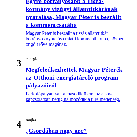
Egyre botrányosabb a Tisza-
kormány vízügyi államtitkárának
nyaralása, Magyar Péter is beszállt
a kommentcsatába
Magyar Péter is beszállt a tiszás államtitkár
botrányos nyaralása miatti kommentharcba, közben
öngólt lőve magának.
energia
3
Megfeledkezhettek Magyar Péterék
az Otthoni energiatároló program
pályázóiról
Parkolópályán van a második ütem, az elsővel
kapcsolatban pedig halmozódik a türelmetlenség.
majka
4
„Csordában nagy arc”