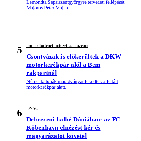
Lemondta Sepsiszentgyörgyre tervezett fellépését
Majoros Péter Majka.
hm hadtörténeti intézet és múzeum
5
Csontvázak is előkerültek a DKW
motorkerékpár alól a Bem
rakpartnál
Német katonák maradványai feküdtek a feltárt
motorkerékpár alatt.
DVSC
6
Debreceni balhé Dániában: az FC
Köbenhavn elnézést kér és
magyarázatot követel