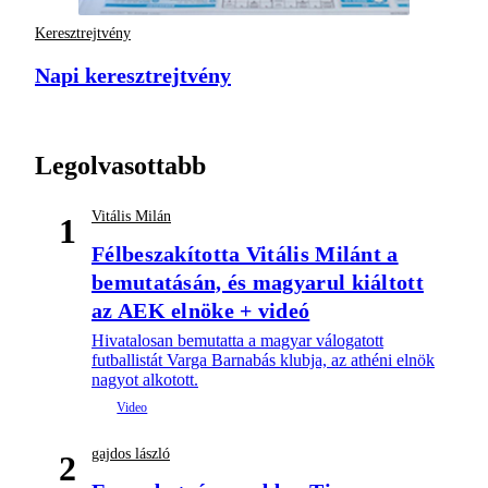
Keresztrejtvény
Napi keresztrejtvény
Legolvasottabb
Vitális Milán
1
Félbeszakította Vitális Milánt a
bemutatásán, és magyarul kiáltott
az AEK elnöke + videó
Hivatalosan bemutatta a magyar válogatott
futballistát Varga Barnabás klubja, az athéni elnök
nagyot alkotott.
gajdos lászló
2