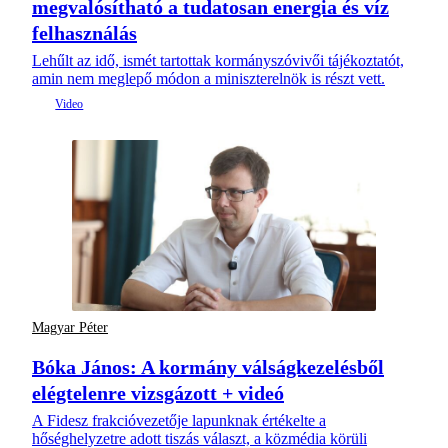
megvalósítható a tudatosan energia és víz
felhasználás
Lehűlt az idő, ismét tartottak kormányszóvivői tájékoztatót,
amin nem meglepő módon a miniszterelnök is részt vett.
Magyar Péter
Bóka János: A kormány válságkezelésből
elégtelenre vizsgázott + videó
A Fidesz frakcióvezetője lapunknak értékelte a
hőséghelyzetre adott tiszás választ, a közmédia körüli