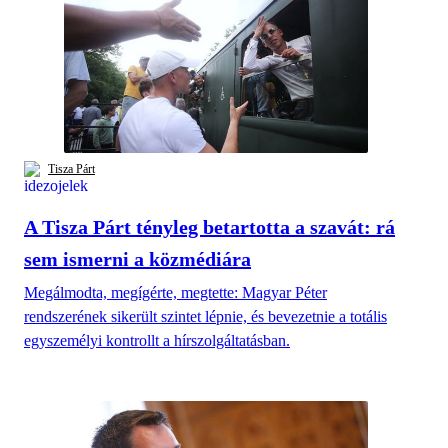
Tisza Párt
A Tisza Párt tényleg betartotta a szavát: rá
sem ismerni a közmédiára
Megálmodta, megígérte, megtette: Magyar Péter
rendszerének sikerült szintet lépnie, és bevezetnie a totális
egyszemélyi kontrollt a hírszolgáltatásban.