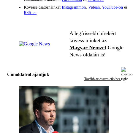
Kövesse csatornáinkat
Instagrammon
,
Videán
,
YouTube-on
és
RSS-en
A legfrissebb hírekért
kövess minket az
Magyar Nemzet
Google
News oldalán is!
Címoldalról ajánljuk
Tovább az összes cikkhez