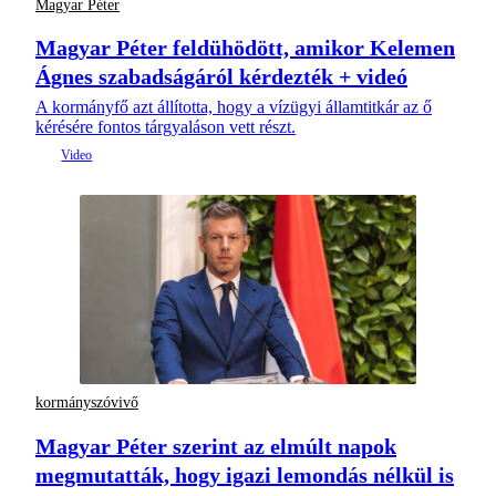
Magyar Péter
Magyar Péter feldühödött, amikor Kelemen
Ágnes szabadságáról kérdezték + videó
A kormányfő azt állította, hogy a vízügyi államtitkár az ő
kérésére fontos tárgyaláson vett részt.
kormányszóvivő
Magyar Péter szerint az elmúlt napok
megmutatták, hogy igazi lemondás nélkül is