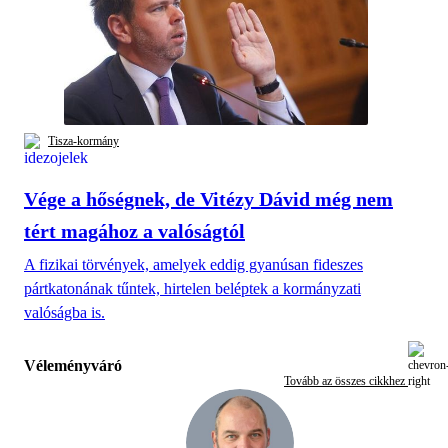
Tisza-kormány
Vége a hőségnek, de Vitézy Dávid még nem
tért magához a valóságtól
A fizikai törvények, amelyek eddig gyanúsan fideszes
pártkatonának tűntek, hirtelen beléptek a kormányzati
valóságba is.
Véleményváró
Tovább az összes cikkhez