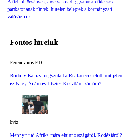
A fizikai törvények, amelyek eddig gyanúsan fideszes
pártkatonának tűntek, hirtelen beléptek a kormányzati
valóságba is.
Fontos híreink
Ferencváros FTC
Borbély Balázs megszólalt a Real-meccs előtt: mit jelent
ez Nagy Ádám és Lisztes Krisztián számára?
kvíz
Mennyit tud Afrika mára eltűnt országáról, Rodéziáról?