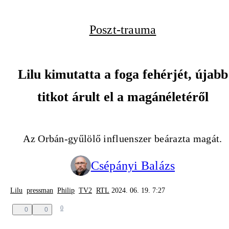
Poszt-trauma
Lilu kimutatta a foga fehérjét, újabb
titkot árult el a magánéletéről
Az Orbán-gyűlölő influenszer beárazta magát.
Csépányi Balázs
Lilu
pressman
Philip
TV2
RTL
2024. 06. 19. 7:27
0
0
0