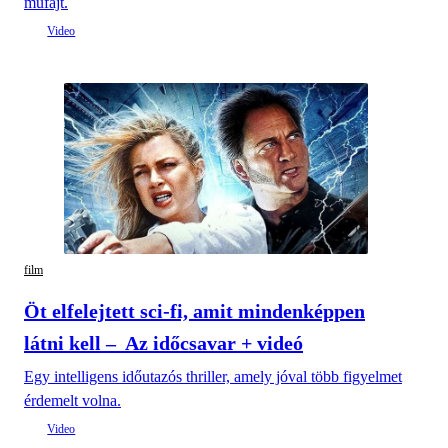
műfajt.
film
Öt elfelejtett sci-fi, amit mindenképpen
látni kell – Az időcsavar + videó
Egy intelligens időutazós thriller, amely jóval több figyelmet
érdemelt volna.