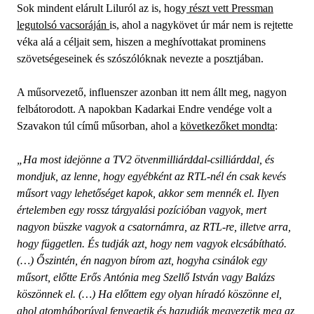
Sok mindent elárult Liluról az is, hogy
részt vett Pressman
legutolsó vacsoráján
is, ahol a nagykövet úr már nem is rejtette
véka alá a céljait sem, hiszen a meghívottakat prominens
szövetségeseinek és szószólóknak nevezte a posztjában.
A műsorvezető, influenszer azonban itt nem állt meg, nagyon
felbátorodott. A napokban Kadarkai Endre vendége volt a
Szavakon túl című műsorban, ahol a
következőket mondta
:
„Ha most idejönne a TV2 ötvenmilliárddal-csilliárddal, és
mondjuk, az lenne, hogy egyébként az RTL-nél én csak kevés
műsort vagy lehetőséget kapok, akkor sem mennék el. Ilyen
értelemben egy rossz tárgyalási pozícióban vagyok, mert
nagyon büszke vagyok a csatornámra, az RTL-re, illetve arra,
hogy független. És tudják azt, hogy nem vagyok elcsábítható.
(…) Őszintén, én nagyon bírom azt, hogyha csinálok egy
műsort, előtte Erős Antónia meg Szellő István vagy Balázs
köszönnek el. (…) Ha előttem egy olyan híradó köszönne el,
ahol atomháborúval fenyegetik és hazudják megvezetik meg az