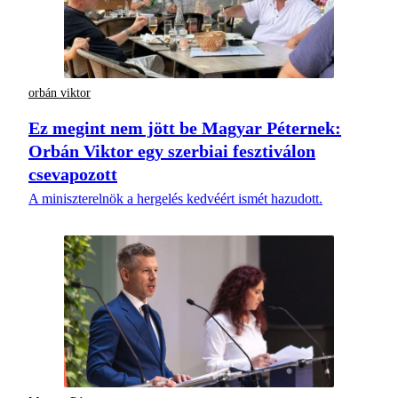
orbán viktor
Ez megint nem jött be Magyar Péternek:
Orbán Viktor egy szerbiai fesztiválon
csevapozott
A miniszterelnök a hergelés kedvéért ismét hazudott.