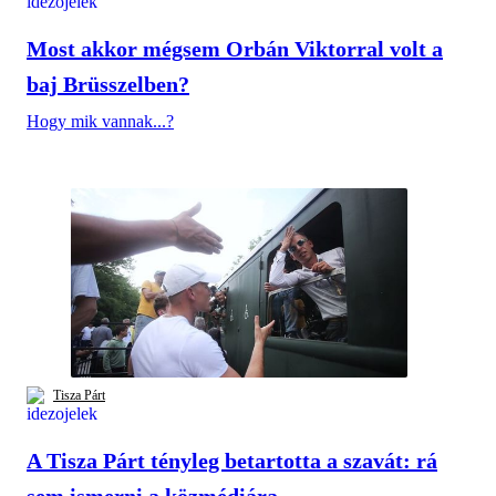
Most akkor mégsem Orbán Viktorral volt a
baj Brüsszelben?
Hogy mik vannak...?
Tisza Párt
A Tisza Párt tényleg betartotta a szavát: rá
sem ismerni a közmédiára