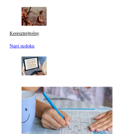
Keresztrejtvény
Napi sudoku