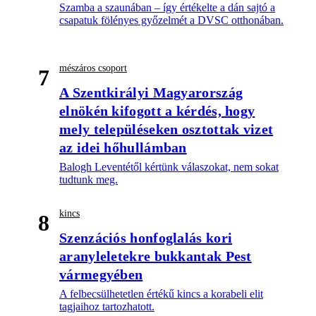
Szamba a szaunában – így értékelte a dán sajtó a
csapatuk fölényes győzelmét a DVSC otthonában.
mészáros csoport
7
A Szentkirályi Magyarország
elnökén kifogott a kérdés, hogy
mely településeken osztottak vizet
az idei hőhullámban
Balogh Leventétől kértünk válaszokat, nem sokat
tudtunk meg.
kincs
8
Szenzációs honfoglalás kori
aranyleletekre bukkantak Pest
vármegyében
A felbecsülhetetlen értékű kincs a korabeli elit
tagjaihoz tartozhatott.