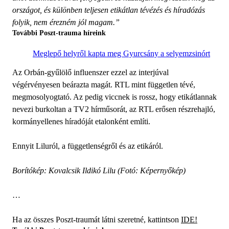
országot, és különben teljesen etikátlan tévézés és híradózás
folyik, nem érezném jól magam.”
További Poszt-trauma híreink
Meglepő helyről kapta meg Gyurcsány a selyemzsinórt
Az Orbán-gyűlölő influenszer ezzel az interjúval
végérvényesen beárazta magát. RTL mint független tévé,
megmosolyogtató. Az pedig viccnek is rossz, hogy etikátlannak
nevezi burkoltan a TV2 hírműsorát, az RTL erősen részrehajló,
kormányellenes híradóját etalonként említi.
Ennyit Liluról, a függetlenségről és az etikáról.
Borítókép: Kovalcsik Ildikó Lilu (Fotó: Képernyőkép)
…
Ha az összes Poszt-traumát látni szeretné, kattintson
IDE!