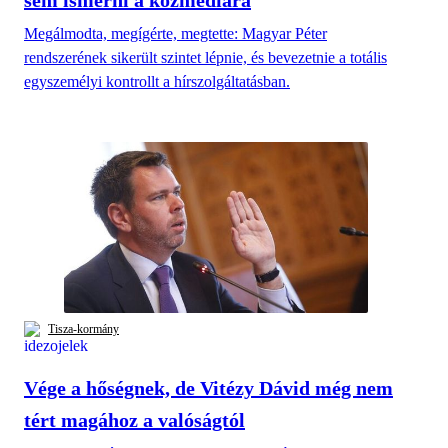
Megálmodta, megígérte, megtette: Magyar Péter
rendszerének sikerült szintet lépnie, és bevezetnie a totális
egyszemélyi kontrollt a hírszolgáltatásban.
Tisza-kormány
Vége a hőségnek, de Vitézy Dávid még nem
tért magához a valóságtól