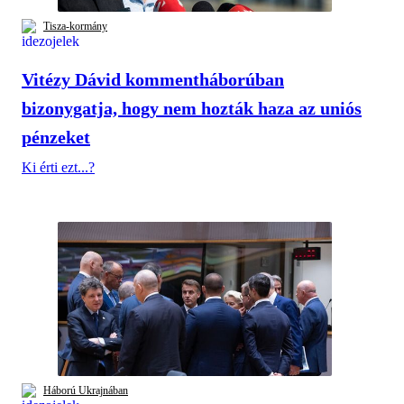
Tisza-kormány
Vitézy Dávid kommentháborúban
bizonygatja, hogy nem hozták haza az uniós
pénzeket
Ki érti ezt...?
Háború Ukrajnában