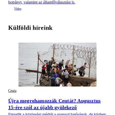
botrányt, valamint az államfőválasztást is.
Külföldi híreink
Ceuta
Újra megrohamozzák Ceutát? Augusztus
15-ére szól az újabb gyülekező
Figyelik a közösségi médiát a spanyol hatóságok, de közben