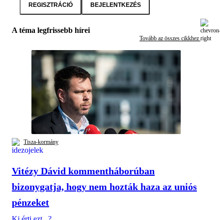
REGISZTRÁCIÓ
BEJELENTKEZÉS
A téma legfrissebb hírei
Tovább az összes cikkhez
Tisza-kormány
Vitézy Dávid kommentháborúban
bizonygatja, hogy nem hozták haza az uniós
pénzeket
Ki érti ezt...?