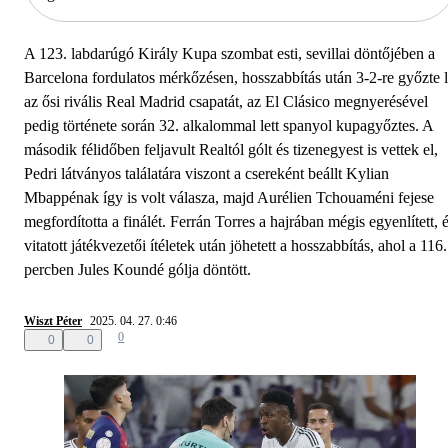
A 123. labdarúgó Király Kupa szombat esti, sevillai döntőjében a
Barcelona fordulatos mérkőzésen, hosszabbítás után 3-2-re győzte 
az ősi rivális Real Madrid csapatát, az El Clásico megnyerésével
pedig története során 32. alkalommal lett spanyol kupagyőztes. A
második félidőben feljavult Realtól gólt és tizenegyest is vettek el,
Pedri látványos találatára viszont a csereként beállt Kylian
Mbappénak így is volt válasza, majd Aurélien Tchouaméni fejese
megfordította a finálét. Ferrán Torres a hajrában mégis egyenlített, 
vitatott játékvezetői ítéletek után jöhetett a hosszabbítás, ahol a 116.
percben Jules Koundé gólja döntött.
Wiszt Péter
2025. 04. 27. 0:46
0
0
0