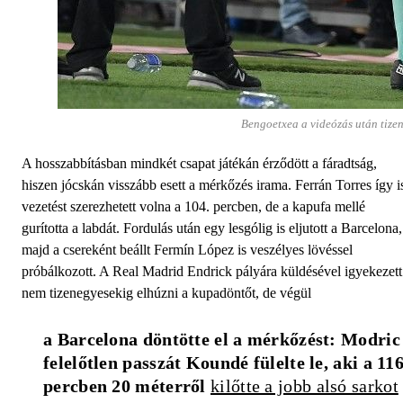
Bengoetxea a videózás után tize
A hosszabbításban mindkét csapat játékán érződött a fáradtság,
hiszen jócskán visszább esett a mérkőzés irama. Ferrán Torres így i
vezetést szerezhetett volna a 104. percben, de a kapufa mellé
gurította a labdát. Fordulás után egy lesgólig is eljutott a Barcelona,
majd a csereként beállt Fermín López is veszélyes lövéssel
próbálkozott. A Real Madrid Endrick pályára küldésével igyekezett
nem tizenegyesekig elhúzni a kupadöntőt, de végül
a Barcelona döntötte el a mérkőzést: Modric 
felelőtlen passzát Koundé fülelte le, aki a 116.
percben 20 méterről 
kilőtte a jobb alsó sarkot