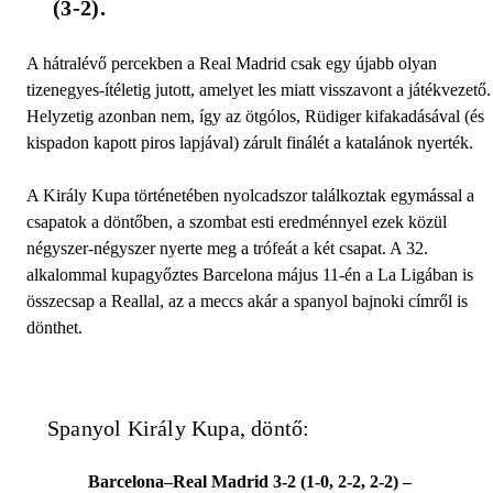
(3-2).
A hátralévő percekben a Real Madrid csak egy újabb olyan
tizenegyes-ítéletig jutott, amelyet les miatt visszavont a játékvezető.
Helyzetig azonban nem, így az ötgólos, Rüdiger kifakadásával (és
kispadon kapott piros lapjával) zárult finálét a katalánok nyerték.
A Király Kupa történetében nyolcadszor találkoztak egymással a
csapatok a döntőben, a szombat esti eredménnyel ezek közül
négyszer-négyszer nyerte meg a trófeát a két csapat. A 32.
alkalommal kupagyőztes Barcelona május 11-én a La Ligában is
összecsap a Reallal, az a meccs akár a spanyol bajnoki címről is
dönthet.
Spanyol Király Kupa, döntő:
Barcelona–Real Madrid 3-2 (1-0, 2-2, 2-2) –