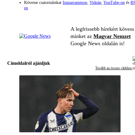
Kövesse csatornáinkat
Instagrammon
,
Videán
,
YouTube-on
és
RS
en
A legfrissebb hírekért kövess
minket az
Magyar Nemzet
Google News oldalán is!
Címoldalról ajánljuk
Tovább az összes cikkhez