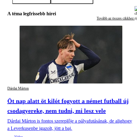
A téma legfrissebb hírei
Tovább az összes cikkhez
Dárdai Márton
Öt nap alatt öt kilót fogyott a német futball új
csodagyereke, nem tudni, mi lesz vele
Dárdai Márton is fontos szereplője a pályafutásának, de alighogy
a Leverkusenbe igazolt, jött a baj.