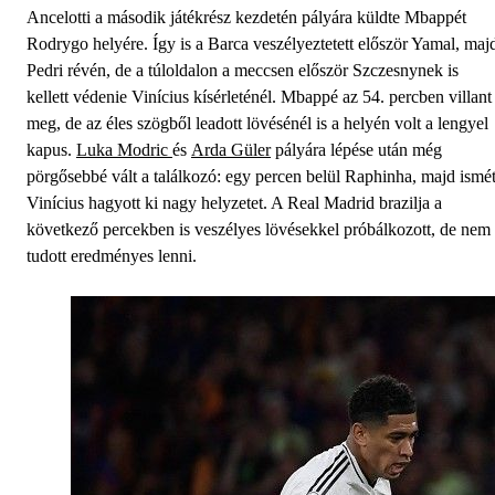
Ancelotti a második játékrész kezdetén pályára küldte Mbappét
Rodrygo helyére. Így is a Barca veszélyeztetett először Yamal, maj
Pedri révén, de a túloldalon a meccsen először Szczesnynek is
kellett védenie Vinícius kísérleténél. Mbappé az 54. percben villant
meg, de az éles szögből leadott lövésénél is a helyén volt a lengyel
kapus.
Luka Modric
és
Arda Güler
pályára lépése után még
pörgősebbé vált a találkozó: egy percen belül Raphinha, majd ismé
Vinícius hagyott ki nagy helyzetet. A Real Madrid brazilja a
következő percekben is veszélyes lövésekkel próbálkozott, de nem
tudott eredményes lenni.