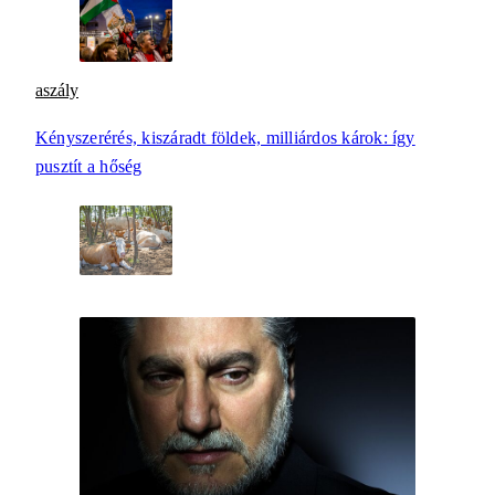
aszály
Kényszerérés, kiszáradt földek, milliárdos károk: így
pusztít a hőség