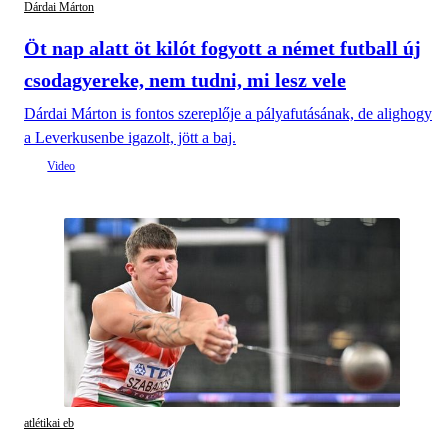
Dárdai Márton
Öt nap alatt öt kilót fogyott a német futball új
csodagyereke, nem tudni, mi lesz vele
Dárdai Márton is fontos szereplője a pályafutásának, de alighogy
a Leverkusenbe igazolt, jött a baj.
atlétikai eb