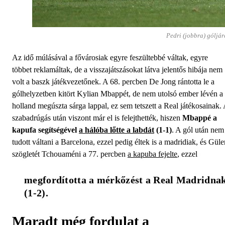
Pedri (jobbra) góljá
Az idő múlásával a fővárosiak egyre feszültebbé váltak, egyre
többet reklamáltak, de a visszajátszásokat látva jelentős hibája nem
volt a baszk játékvezetőnek. A 68. percben De Jong rántotta le a
gólhelyzetben kitört Kylian Mbappét, de nem utolsó ember lévén a
holland megúszta sárga lappal, ez sem tetszett a Real játékosainak.
szabadrúgás után viszont már el is felejthették, hiszen
Mbappé a
kapufa segítségével
a hálóba lőtte a labdát
(1-1)
. A gól után nem
tudott váltani a Barcelona, ezzel pedig éltek is a madridiak, és Güle
szögletét Tchouaméni a 77. percben
a kapuba fejelte
, ezzel
megfordította a mérkőzést a Real Madridnak
(1-2).
Maradt még fordulat a