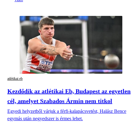
atlétikai eb
Kezdődik az atlétikai Eb, Budapest az egyetlen
cél, amelyet Szabados Ármin nem titkol
Egyedi helyzetből várjuk a férfi-kalapácsvetést, Halász Bence
egymás után negyedszer is érmes lehet.