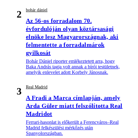
bohár dániel
2
Az 56-os forradalom 70.
évfordulóján olyan köztársasági
elnöke lesz Magyarországnak, aki
felmentette a forradalmárok
gyilkosát
Bohár Dániel riporter emlékeztetett arra, hogy
Baka András tagja volt annak a bírói testületnek,
amelyik enlevelet adott Korbely Jánosnak.
Real Madrid
3
A Fradi a Marca címlapján, amely
Arda Güler miatt felszólította Real
Madridot
Ferrari-hasonlat is előkerült a Ferencváros–Real
Madrid felkészülési mérkőzés után
Spanyolországban.