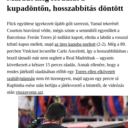
kupadöntőn, hosszabbítás döntött
Flick együttese igyekezett újabb gólt szerezni, Yamal tekerését
Courtois bravúrral védte, mégis szinte a semmiből egyenlített a
Barcelona: Ferrán Torres jó indítást kapott, eltolta a labdát a rosszul
kifutó kapus mellett, majd
az üres kapuba gurított
(2-2). Még a 89.
percben Viníciust lecserélte Carlo Ancelotti, így a hosszabbításban 
brazil támadó már nem segített a Real Madridnak – ugyanis
következett a kétszer 15 perces ráadás. Annak ellenére, hogy a
rendes játékidő ráadásában előbb egy
Torres ellen elkövetett
szabálytalanság
nem ért tizenegyest, majd ugyan egy percre rá
Raphinha esése után befújta a játékvezető a büntetőt, de videózás
után
visszavonta azt
.