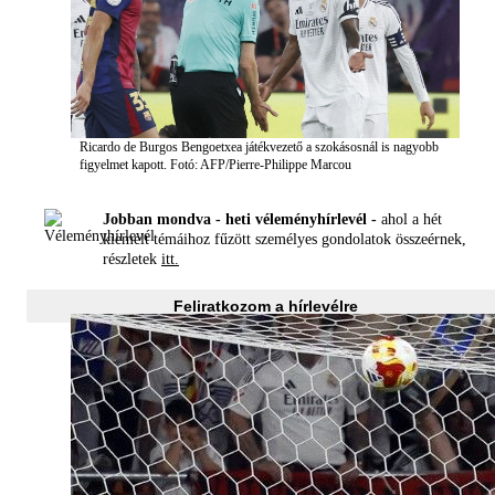
Ricardo de Burgos Bengoetxea játékvezető a szokásosnál is nagyobb
figyelmet kapott. Fotó: AFP/Pierre-Philippe Marcou
Jobban mondva - heti véleményhírlevél -
ahol a hét
kiemelt témáihoz fűzött személyes gondolatok összeérnek,
részletek
itt.
Feliratkozom a hírlevélre