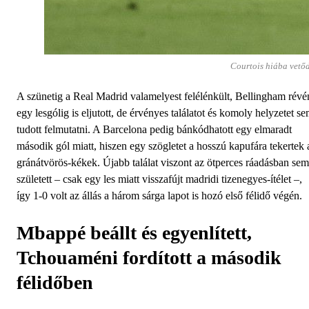
Courtois hiába vetőd
A szünetig a Real Madrid valamelyest felélénkült, Bellingham révé
egy lesgólig is eljutott, de érvényes találatot és komoly helyzetet s
tudott felmutatni. A Barcelona pedig bánkódhatott egy elmaradt
második gól miatt, hiszen egy szögletet a hosszú kapufára tekertek 
gránátvörös-kékek. Újabb találat viszont az ötperces ráadásban sem
született – csak egy les miatt visszafújt madridi tizenegyes-ítélet –,
így 1-0 volt az állás a három sárga lapot is hozó első félidő végén.
Mbappé beállt és egyenlített,
Tchouaméni fordított a második
félidőben