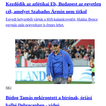
Kezdődik az atlétikai Eb, Budapest az egyetlen
cél, amelyet Szabados Ármin nem titkol
Egyedi helyzetből várjuk a férfi-kalapácsvetést, Halász Bence
egymás után negyedszer is érmes lehet.
NB I
Bódog Tamás nekirontott a bírónak, óriási
balhé Debrecenben - videó