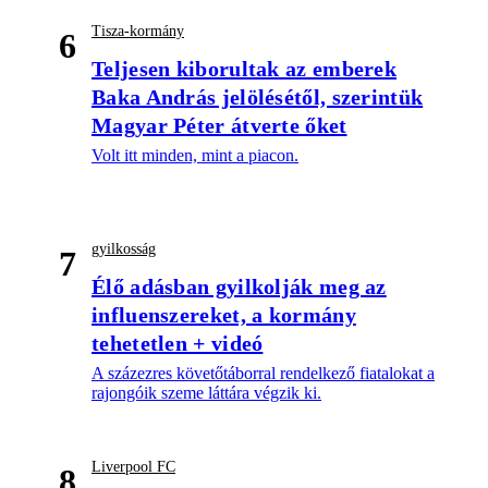
Tisza-kormány
6
Teljesen kiborultak az emberek
Baka András jelölésétől, szerintük
Magyar Péter átverte őket
Volt itt minden, mint a piacon.
gyilkosság
7
Élő adásban gyilkolják meg az
influenszereket, a kormány
tehetetlen + videó
A százezres követőtáborral rendelkező fiatalokat a
rajongóik szeme láttára végzik ki.
Liverpool FC
8