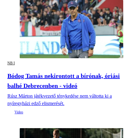
NB I
Bódog Tamás nekirontott a bírónak, óriási
balhé Debrecenben - videó
Rúsz Márton játékvezető ténykedése nem váltotta ki a
nyíregyházi edző elismerését.