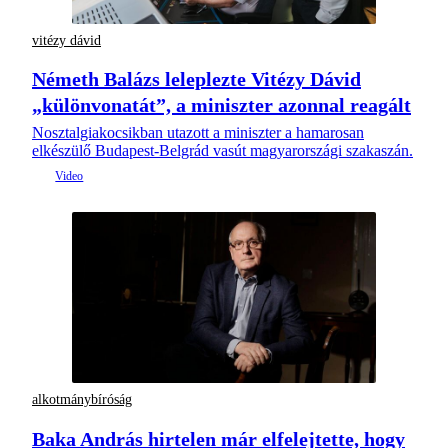
vitézy dávid
Németh Balázs leleplezte Vitézy Dávid
„különvonatát”, a miniszter azonnal reagált
Nosztalgiakocsikban utazott a miniszter a hamarosan
elkészülő Budapest-Belgrád vasút magyarországi szakaszán.
alkotmánybíróság
Baka András hirtelen már elfelejtette, hogy