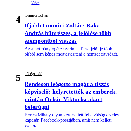
lomnici zoltán
4
Ifjabb Lomnici Zoltán: Baka
András bűnrészes, a jelölése több
szempontból visszás
Az alkotmányjogász szerint a Tisza jelöltje több
okból sem képes megtestesíteni a nemzet egységét.
hőségriadó
5
Rendesen leégette magát a tiszás
képviselő: helyretették az emberek,
miután Orbán Viktorba akart
belerúgni
Borics Mihály olyan kérdést tett fel a válságkezelés
kapcsán Facebook-posztjában, amit nem kellett
volna.