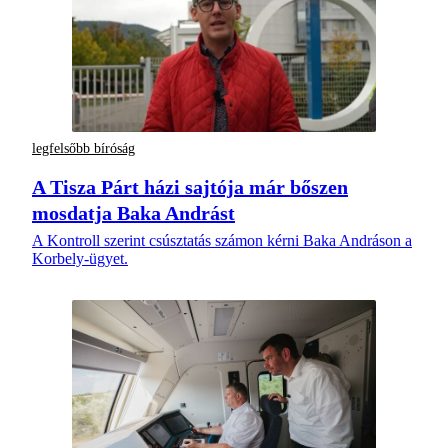
legfelsőbb bíróság
A Tisza Párt házi sajtója már bőszen
mosdatja Baka Andrást
A Kontroll szerint csúsztatás számon kérni Baka Andráson a
Korbely-ügyet.