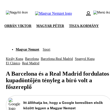
ORBÁN VIKTOR
MAGYAR PÉTER
TISZA-KORMÁNY
Magyar Nemzet
Sport
Király Kupa
Barcelona
Barcelona-Real Madrid
Spanyol Kupa
El Clásico
Real Madrid
A Barcelona és a Real Madrid fordulatos
kupadöntőjén tényleg a bíró volt a
főszereplő
Itt állíthatja be, hogy a Google keresőben elsők
között legyen a Magyar Nemzet