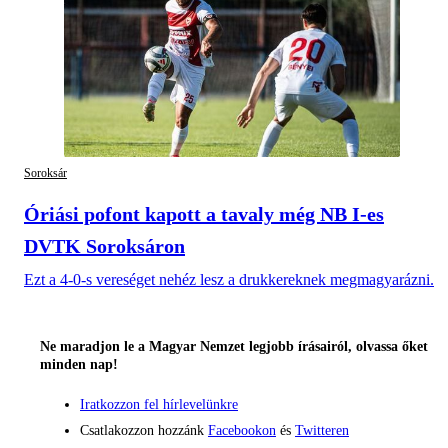
Soroksár
Óriási pofont kapott a tavaly még NB I-es
DVTK Soroksáron
Ezt a 4-0-s vereséget nehéz lesz a drukkereknek megmagyarázni.
Ne maradjon le a Magyar Nemzet legjobb írásairól, olvassa őket
minden nap!
Iratkozzon fel hírlevelünkre
Csatlakozzon hozzánk
Facebookon
és
Twitteren