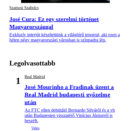
Szamosi Szabolcs
José Cura: Ez egy szerelmi történet
Magyarországgal
Exkluzív interjút készítettünk a világhírű tenorral, aki ezen a
héten négy magyarországi városban is színpadra lép.
Legolvasottabb
Real Madrid
1
José Mourinho a Fradinak üzent a
Real Madrid budapesti győzelme
után
Az FTC ellen debütáló Bernardo Silváról és a vb
után Budapesten visszatérő Vinícius Júniorról is
beszélt.