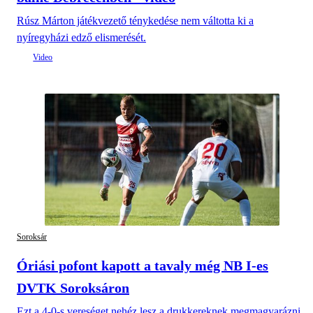
Rúsz Márton játékvezető ténykedése nem váltotta ki a
nyíregyházi edző elismerését.
Soroksár
Óriási pofont kapott a tavaly még NB I-es
DVTK Soroksáron
Ezt a 4-0-s vereséget nehéz lesz a drukkereknek megmagyarázni.