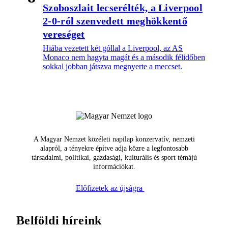
Szoboszlait lecserélték, a Liverpool
2-0-ról szenvedett meghökkentő
vereséget
Hiába vezetett két góllal a Liverpool, az AS
Monaco nem hagyta magát és a második félidőben
sokkal jobban játszva megnyerte a meccset.
A Magyar Nemzet közéleti napilap konzervatív, nemzeti
alapról, a tényekre építve adja közre a legfontosabb
társadalmi, politikai, gazdasági, kulturális és sport témájú
információkat.
Előfizetek az újságra
Belföldi híreink