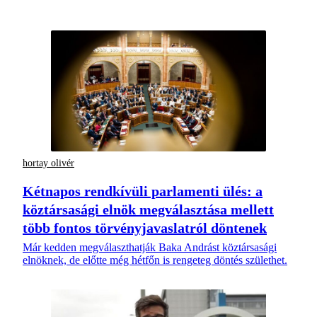
hortay olivér
Kétnapos rendkívüli parlamenti ülés: a
köztársasági elnök megválasztása mellett
több fontos törvényjavaslatról döntenek
Már kedden megválaszthatják Baka Andrást köztársasági
elnöknek, de előtte még hétfőn is rengeteg döntés születhet.