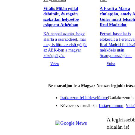
Varga Barnabás
Fradi
Vitális Milán góllal
A Fradi a Marca
debütált, és rögtön
címlapján, amely 
szokatlan helyzetbe
Güler miatt felszólí
csöppent Athénban
Real Madridot
Két nappal azután, hogy
Ferrari-hasonlat is
aláírta a szerződését, már
előkerült a Ferencvá
meg is lőtte az első gólját
Real Madrid felkészü
az AEK-ben a magyar
mérkőzés után
középpályás.
Spanyolországban.
Ne maradjon le a Magyar Nemzet legjobb írásai
Iratkozzon fel hírlevelünkre
Csatlakozzon h
Kövesse csatornáinkat
Instagrammon
,
Vide
A legfrisseb
oldalán is!