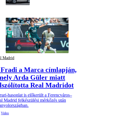
l Madrid
 Fradi a Marca címlapján,
mely Arda Güler miatt
elszólította Real Madridot
rari-hasonlat is előkerült a Ferencváros–
l Madrid felkészülési mérkőzés után
anyolországban.