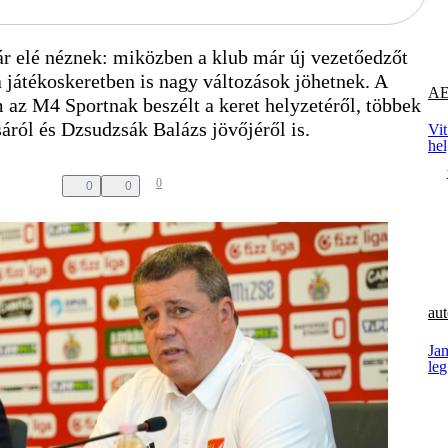
 elé néznek: miközben a klub már új vezetőedzőt
a játékoskeretben is nagy változások jöhetnek. A
AE
z M4 Sportnak beszélt a keret helyzetéről, többek
áról és Dzsudzsák Balázs jövőjéről is.
Vit
he
0
0
0
aut
Ja
le