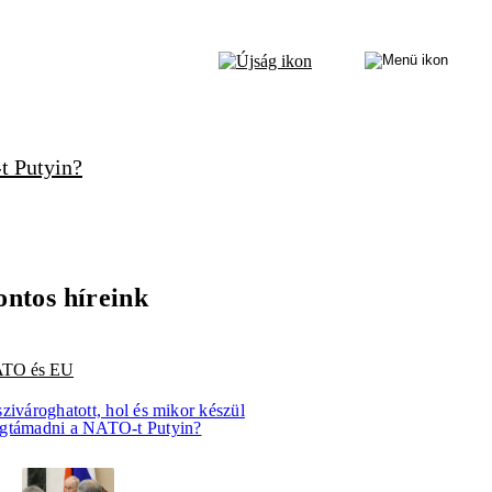
t Putyin?
ontos híreink
TO és EU
zivároghatott, hol és mikor készül
gtámadni a NATO-t Putyin?