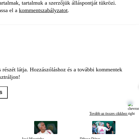
talmak, tartalmuk a szerzőjük álláspontját tükrözi.
assa el a
kommentszabályzatot
.
s részét látja. Hozzászóláshoz és a további kommentek
ztráljon!
S
Tovább az összes cikkhez