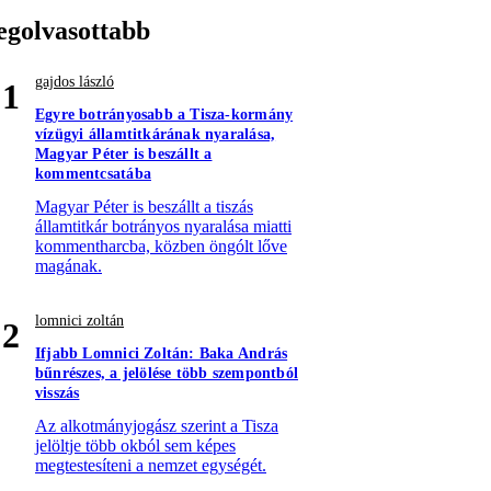
egolvasottabb
gajdos lászló
1
Egyre botrányosabb a Tisza-kormány
vízügyi államtitkárának nyaralása,
Magyar Péter is beszállt a
kommentcsatába
Magyar Péter is beszállt a tiszás
államtitkár botrányos nyaralása miatti
kommentharcba, közben öngólt lőve
magának.
lomnici zoltán
2
Ifjabb Lomnici Zoltán: Baka András
bűnrészes, a jelölése több szempontból
visszás
Az alkotmányjogász szerint a Tisza
jelöltje több okból sem képes
megtestesíteni a nemzet egységét.