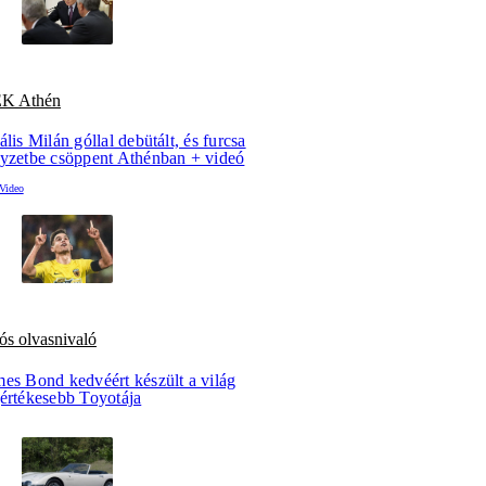
K Athén
ális Milán góllal debütált, és furcsa
lyzetbe csöppent Athénban + videó
ós olvasnivaló
mes Bond kedvéért készült a világ
gértékesebb Toyotája