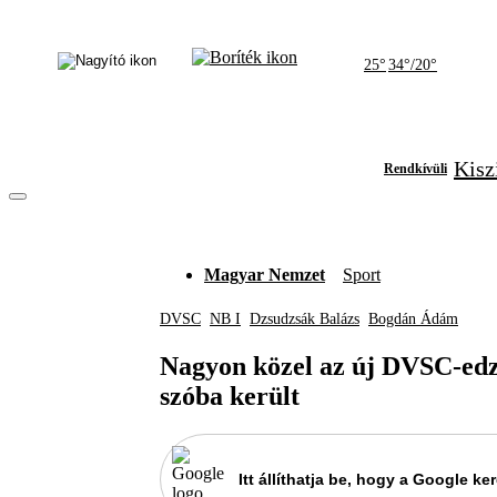
25°
34°/20°
Kisz
Rendkívüli
Magyar Nemzet
Sport
DVSC
NB I
Dzsudzsák Balázs
Bogdán Ádám
Nagyon közel az új DVSC-edző
szóba került
Itt állíthatja be, hogy a Google 