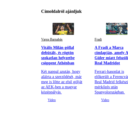
Címoldalról ajánljuk
Varga Barnabás
Fradi
Vitális Milán góllal
A Fradi a Marca
debütált, és rögtön
címlapján, amely 
szokatlan helyzetbe
Güler miatt felszólí
csöppent Athénban
Real Madridot
Két nappal azután, hogy
Ferrari-hasonlat is
aláírta a szerződését, már
előkerült a Ferencvá
meg is lőtte az első gólját
Real Madrid felkészü
az AEK-ben a magyar
mérkőzés után
középpályás.
Spanyolországban.