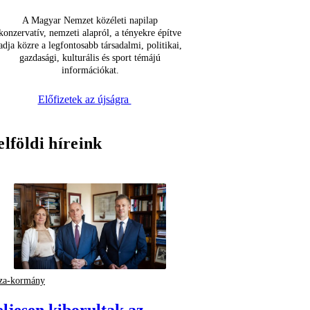
A Magyar Nemzet közéleti napilap
konzervatív, nemzeti alapról, a tényekre építve
adja közre a legfontosabb társadalmi, politikai,
gazdasági, kulturális és sport témájú
információkat.
Előfizetek az újságra
elföldi híreink
za-kormány
eljesen kiborultak az