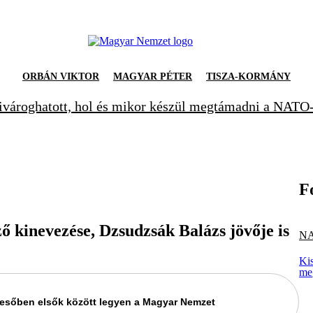
ORBÁN VIKTOR
MAGYAR PÉTER
TISZA-KORMÁNY
ivároghatott, hol és mikor készül megtámadni a NATO-
F
 kinevezése, Dzsudzsák Balázs jövője is
NA
Kis
me
keresőben elsők között legyen a Magyar Nemzet