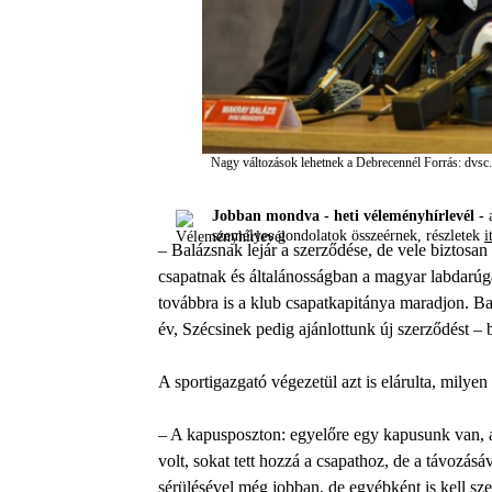
Nagy változások lehetnek a Debrecennél
Forrás: dvsc
Jobban mondva - heti véleményhírlevél -
a
személyes gondolatok összeérnek, részletek
i
– Balázsnak lejár a szerződése, de vele biztosan
csapatnak és általánosságban a magyar labdarú
továbbra is a klub csapatkapitánya maradjon. Ba
év, Szécsinek pedig ajánlottunk új szerződést –
A sportigazgató végezetül azt is elárulta, milye
– A kapusposzton: egyelőre egy kapusunk van, a 
volt, sokat tett hozzá a csapathoz, de a távozás
sérülésével még jobban, de egyébként is kell sz