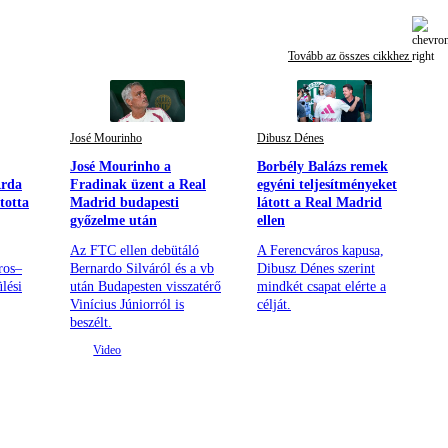
Tovább az összes cikkhez
José Mourinho
Dibusz Dénes
José Mourinho a
Borbély Balázs remek
Arda
Fradinak üzent a Real
egyéni teljesítményeket
totta
Madrid budapesti
látott a Real Madrid
győzelme után
ellen
Az FTC ellen debütáló
A Ferencváros kapusa,
ros–
Bernardo Silváról és a vb
Dibusz Dénes szerint
lési
után Budapesten visszatérő
mindkét csapat elérte a
Vinícius Júniorról is
célját.
beszélt.