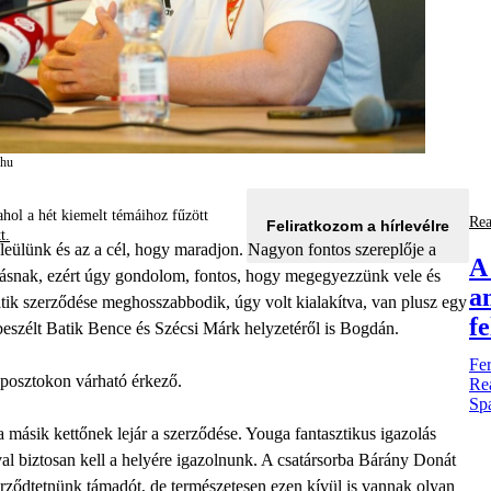
.hu
hol a hét kiemelt témáihoz fűzött
Rea
Feliratkozom a hírlevélre
tt.
 leülünk és az a cél, hogy maradjon. Nagyon fontos szereplője a
A
gásnak, ezért úgy gondolom, fontos, hogy megegyezzünk vele és
a
tik szerződése meghosszabbodik, úgy volt kialakítva, van plusz egy
f
 beszélt Batik Bence és Szécsi Márk helyzetéről is Bogdán.
Fer
n posztokon várható érkező.
Rea
Sp
másik kettőnek lejár a szerződése. Youga fantasztikus igazolás
ával biztosan kell a helyére igazolnunk. A csatársorba Bárány Donát
erződtetnünk támadót, de természetesen ezen kívül is vannak olyan