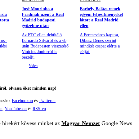
José Mourinho
Dibusz Dénes
José Mourinho a
Borbély Balázs remek
Arda
Fradinak üzent a Real
egyéni teljesítményeket
totta
Madrid budapesti
látott a Real Madrid
győzelme után
ellen
Az FTC ellen debütáló
A Ferencváros kapusa,
ros–
Bernardo Silváról és a vb
Dibusz Dénes szerint
lési
után Budapesten visszatérő
mindkét csapat elérte a
Vinícius Júniorról is
célját.
beszélt.
ról, olvassa őket minden nap!
ozzánk
Facebookon
és
Twitteren
án
,
YouTube-on
és
RSS-en
b hírekért kövess minket az
Magyar Nemzet
Google News