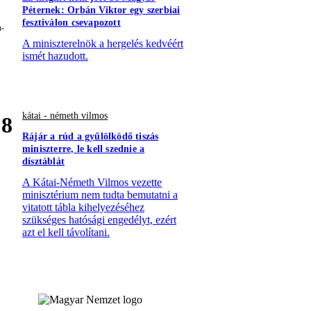
Péternek: Orbán Viktor egy szerbiai
fesztiválon csevapozott
A miniszterelnök a hergelés kedvéért
ismét hazudott.
kátai - németh vilmos
8
Rájár a rúd a gyűlölködő tiszás
miniszterre, le kell szednie a
dísztáblát
A Kátai-Németh Vilmos vezette
minisztérium nem tudta bemutatni a
vitatott tábla kihelyezéséhez
szükséges hatósági engedélyt, ezért
azt el kell távolítani.