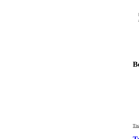
B
Tis
T