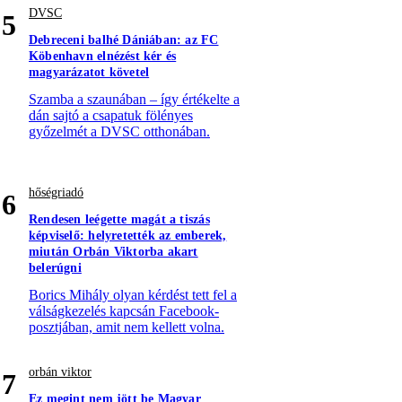
DVSC
5
Debreceni balhé Dániában: az FC
Köbenhavn elnézést kér és
magyarázatot követel
Szamba a szaunában – így értékelte a
dán sajtó a csapatuk fölényes
győzelmét a DVSC otthonában.
hőségriadó
6
Rendesen leégette magát a tiszás
képviselő: helyretették az emberek,
miután Orbán Viktorba akart
belerúgni
Borics Mihály olyan kérdést tett fel a
válságkezelés kapcsán Facebook-
posztjában, amit nem kellett volna.
orbán viktor
7
Ez megint nem jött be Magyar