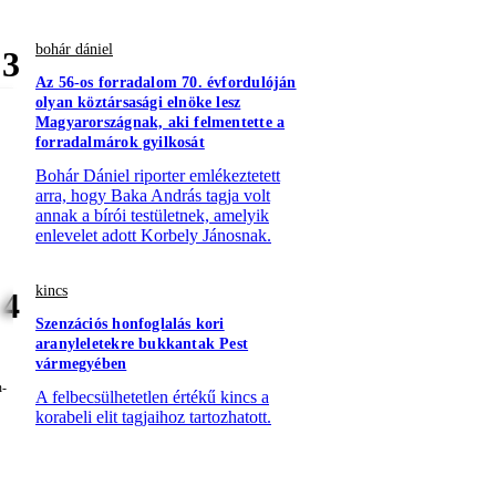
bohár dániel
3
Az 56-os forradalom 70. évfordulóján
olyan köztársasági elnöke lesz
Magyarországnak, aki felmentette a
forradalmárok gyilkosát
Bohár Dániel riporter emlékeztetett
arra, hogy Baka András tagja volt
annak a bírói testületnek, amelyik
enlevelet adott Korbely Jánosnak.
kincs
4
Szenzációs honfoglalás kori
aranyleletekre bukkantak Pest
vármegyében
A felbecsülhetetlen értékű kincs a
korabeli elit tagjaihoz tartozhatott.