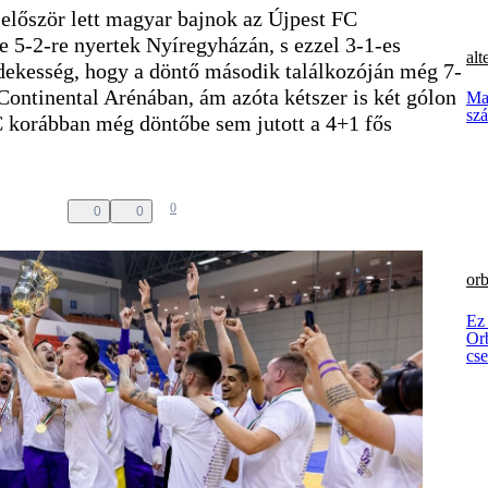
 először lett magyar bajnok az Újpest FC
te 5-2-re nyertek Nyíregyházán, s ezzel 3-1-es
alt
Érdekesség, hogy a döntő második találkozóján még 7-
ontinental Arénában, ám azóta kétszer is két gólon
Mag
szá
FC korábban még döntőbe sem jutott a 4+1 fős
0
0
0
orb
Ez
Orb
cs