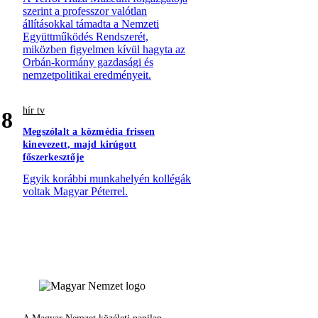
szerint a professzor valótlan
állításokkal támadta a Nemzeti
Együttműködés Rendszerét,
miközben figyelmen kívül hagyta az
Orbán-kormány gazdasági és
nemzetpolitikai eredményeit.
hír tv
8
Megszólalt a közmédia frissen
kinevezett, majd kirúgott
főszerkesztője
Egyik korábbi munkahelyén kollégák
voltak Magyar Péterrel.