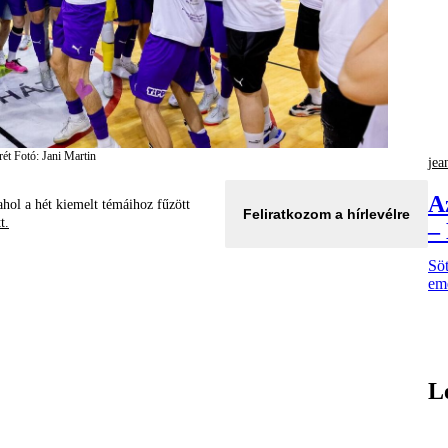
rét
Fotó: Jani Martin
jea
A
hol a hét kiemelt témáihoz fűzött
Feliratkozom a hírlevélre
tt.
–
Söt
eme
L