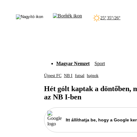
25°
35°/26°
Magyar Nemzet
Sport
Újpest FC
NB I
futsal
bajnok
Hét gólt kaptak a döntőben, m
az NB I-ben
Itt állíthatja be, hogy a Google 