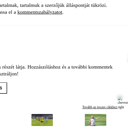
talmak, tartalmuk a szerzőjük álláspontját tükrözi.
assa el a
kommentszabályzatot
.
s részét látja. Hozzászóláshoz és a további kommentek
ztráljon!
S
Tovább az összes cikkhez