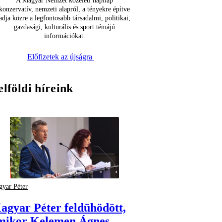
A Magyar Nemzet közéleti napilap
konzervatív, nemzeti alapról, a tényekre építve
adja közre a legfontosabb társadalmi, politikai,
gazdasági, kulturális és sport témájú
információkat.
Előfizetek az újságra
elföldi híreink
yar Péter
agyar Péter feldühödött,
mikor Kelemen Ágnes