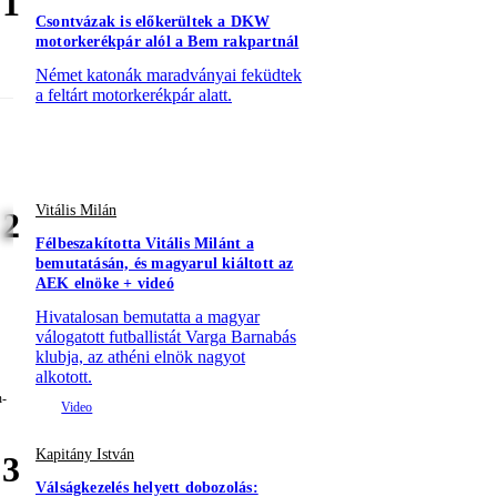
1
Csontvázak is előkerültek a DKW
motorkerékpár alól a Bem rakpartnál
Német katonák maradványai feküdtek
a feltárt motorkerékpár alatt.
Vitális Milán
2
Félbeszakította Vitális Milánt a
bemutatásán, és magyarul kiáltott az
AEK elnöke + videó
Hivatalosan bemutatta a magyar
válogatott futballistát Varga Barnabás
klubja, az athéni elnök nagyot
alkotott.
Kapitány István
3
Válságkezelés helyett dobozolás: