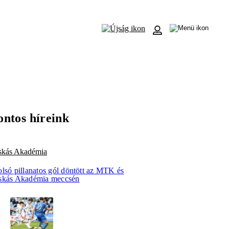
ontos híreink
skás Akadémia
olsó pillanatos gól döntött az MTK és
skás Akadémia meccsén