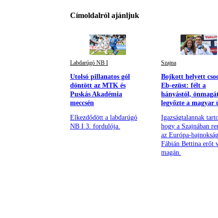
Címoldalról ajánljuk
Labdarúgó NB I
Szajna
Utolsó pillanatos gól
Bojkott helyett cso
döntött az MTK és
Eb-ezüst: félt a
Puskás Akadémia
hányástól, önmagát
meccsén
legyőzte a magyar 
Elkezdődött a labdarúgó
Igazságtalannak tarto
NB I 3. fordulója.
hogy a Szajnában re
az Európa-bajnokság
Fábián Bettina erőt v
magán.