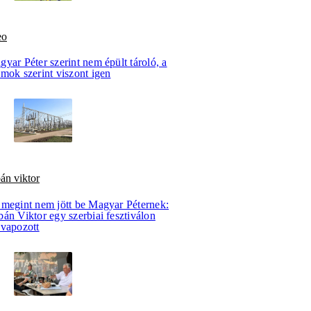
eo
yar Péter szerint nem épült tároló, a
mok szerint viszont igen
án viktor
 megint nem jött be Magyar Péternek:
án Viktor egy szerbiai fesztiválon
evapozott