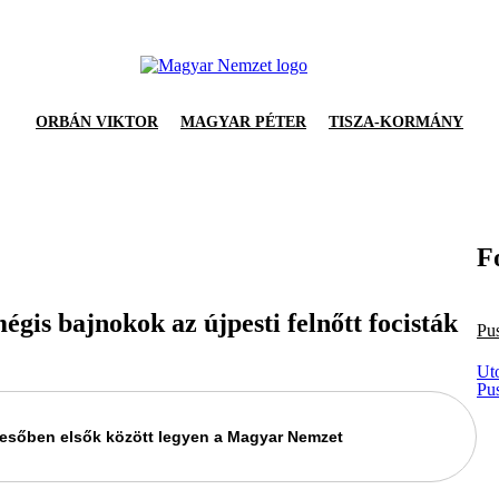
ORBÁN VIKTOR
MAGYAR PÉTER
TISZA-KORMÁNY
F
égis bajnokok az újpesti felnőtt focisták
Pu
Ut
Pu
keresőben elsők között legyen a Magyar Nemzet