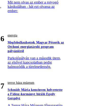
Mit nem olvas az ember a rotyogó
kánikulában - hát ezt olvassa az
ember:
energia
6
Megfeledkezhettek Magyar Péterék az
Otthoni energiatároló program
pályázóiról
Parkolópályán van a második ütem,
az elsővel kapcsolatban pedig
halmozódik a türelmetlenség.
terror háza múzeum
7
Schmidt Mária keményen helyretette
a Fidesz-kormányt bíráló Egedy
Gergelyt
A Terror Háza Múzeum főigazgatója