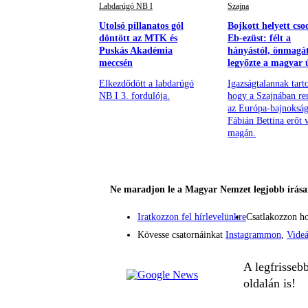
Labdarúgó NB I
Szajna
Utolsó pillanatos gól
Bojkott helyett cso
döntött az MTK és
Eb-ezüst: félt a
Puskás Akadémia
hányástól, önmagát
meccsén
legyőzte a magyar 
Elkezdődött a labdarúgó
Igazságtalannak tarto
NB I 3. fordulója.
hogy a Szajnában re
az Európa-bajnokság
Fábián Bettina erőt v
magán.
Ne maradjon le a Magyar Nemzet legjobb írásai
Iratkozzon fel hírlevelünkre
Csatlakozzon h
Kövesse csatornáinkat
Instagrammon
,
Vide
A legfrisseb
oldalán is!