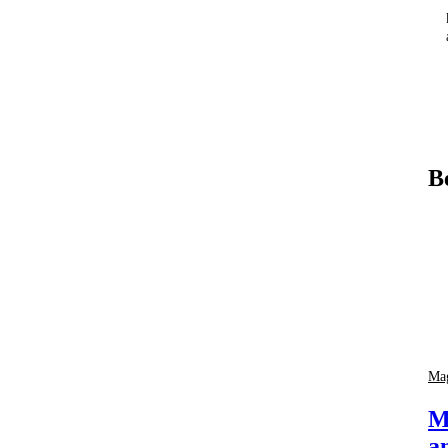
B
Mag
M
a