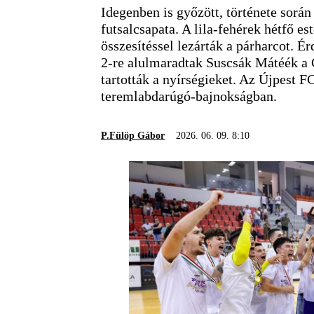
Idegenben is győzött, története során
futsalcsapata. A lila-fehérek hétfő es
összesítéssel lezárták a párharcot. 
2-re alulmaradtak Suscsák Mátéék a C
tartották a nyírségieket. Az Újpest 
teremlabdarúgó-bajnokságban.
P.Fülöp Gábor
2026. 06. 09. 8:10