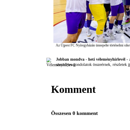
Az Újpest FC Nyíregyházán ünnepelte történelmi sike
Jobban mondva - heti véleményhírlevél -
a
személyes gondolatok összeérnek, részletek
i
Komment
Összesen 0 komment