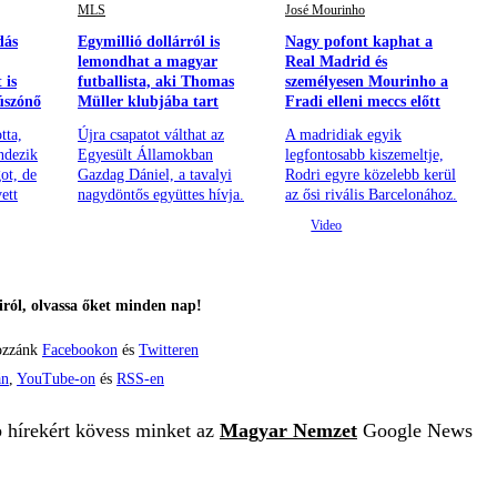
MLS
José Mourinho
dás
Egymillió dollárról is
Nagy pofont kaphat a
lemondhat a magyar
Real Madrid és
 is
futballista, aki Thomas
személyesen Mourinho a
úszónő
Müller klubjába tart
Fradi elleni meccs előtt
tta,
Újra csapatot válthat az
A madridiak egyik
ndezik
Egyesült Államokban
legfontosabb kiszemeltje,
ot, de
Gazdag Dániel, a tavalyi
Rodri egyre közelebb kerül
ett
nagydöntős együttes hívja.
az ősi rivális Barcelonához.
ról, olvassa őket minden nap!
ozzánk
Facebookon
és
Twitteren
án
,
YouTube-on
és
RSS-en
b hírekért kövess minket az
Magyar Nemzet
Google News