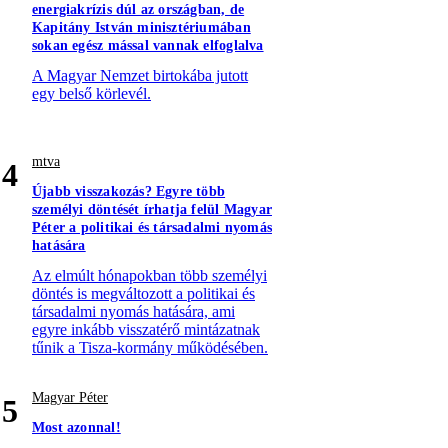
energiakrízis dúl az országban, de
Kapitány István minisztériumában
sokan egész mással vannak elfoglalva
A Magyar Nemzet birtokába jutott
egy belső körlevél.
mtva
4
Újabb visszakozás? Egyre több
személyi döntését írhatja felül Magyar
Péter a politikai és társadalmi nyomás
hatására
Az elmúlt hónapokban több személyi
döntés is megváltozott a politikai és
társadalmi nyomás hatására, ami
egyre inkább visszatérő mintázatnak
tűnik a Tisza-kormány működésében.
Magyar Péter
5
Most azonnal!