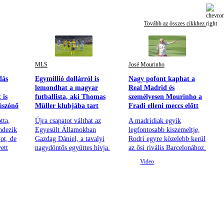
Tovább az összes cikkhez
MLS
José Mourinho
dás
Egymillió dollárról is
Nagy pofont kaphat a
lemondhat a magyar
Real Madrid és
 is
futballista, aki Thomas
személyesen Mourinho a
úszónő
Müller klubjába tart
Fradi elleni meccs előtt
tta,
Újra csapatot válthat az
A madridiak egyik
ndezik
Egyesült Államokban
legfontosabb kiszemeltje,
ot, de
Gazdag Dániel, a tavalyi
Rodri egyre közelebb kerül
ett
nagydöntős együttes hívja.
az ősi rivális Barcelonához.