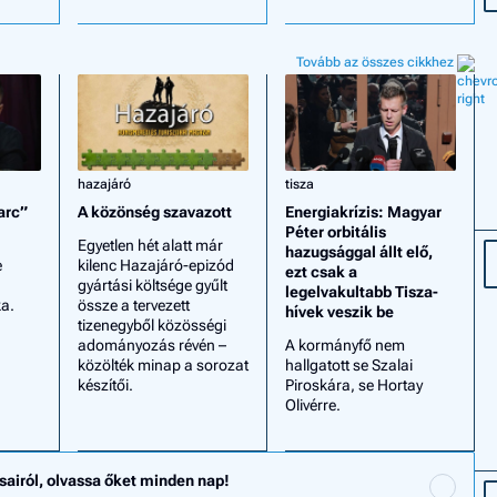
Tovább az összes cikkhez
hazajáró
tisza
arc”
A közönség szavazott
Energiakrízis: Magyar
Péter orbitális
Egyetlen hét alatt már
hazugsággal állt elő,
e
kilenc Hazajáró-epizód
ezt csak a
gyártási költsége gyűlt
legelvakultabb Tisza-
a.
össze a tervezett
hívek veszik be
tizenegyből közösségi
adományozás révén –
A kormányfő nem
közölték minap a sorozat
hallgatott se Szalai
készítői.
Piroskára, se Hortay
Olivérre.
sairól, olvassa őket minden nap!