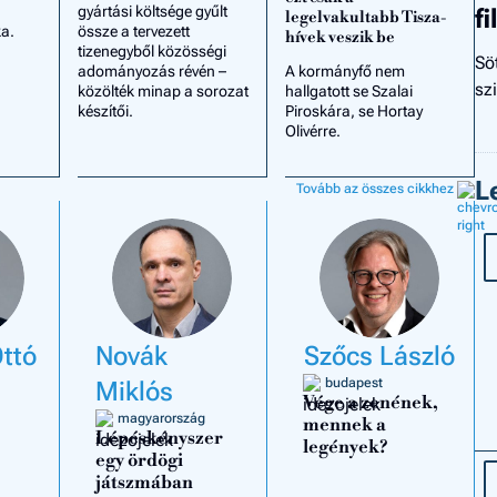
gyártási költsége gyűlt
f
legelvakultabb Tisza-
a.
össze a tervezett
hívek veszik be
tizenegyből közösségi
Sö
adományozás révén –
A kormányfő nem
sz
közölték minap a sorozat
hallgatott se Szalai
készítői.
Piroskára, se Hortay
Olivérre.
L
Tovább az összes cikkhez
Ottó
Novák
Szőcs László
budapest
Miklós
Vége a zenének,
magyarország
mennek a
Lépéskényszer
legények?
egy ördögi
játszmában