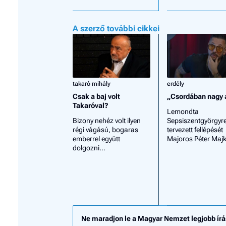
A szerző további cikkei
takaró mihály
erdély
Csak a baj volt
„Csordában nagy 
Takaróval?
Lemondta
Bizony nehéz volt ilyen
Sepsiszentgyörgyr
régi vágású, bogaras
tervezett fellépését
emberrel együtt
Majoros Péter Majk
dolgozni…
Ne maradjon le a Magyar Nemzet legjobb írá