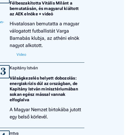
Félbeszakította Vitális Milánt a
bemutatásán, és magyarul kiáltott
az AEK elnöke + videó
Hivatalosan bemutatta a magyar
válogatott futballistát Varga
Barnabás klubja, az athéni elnök
nagyot alkotott.
Kapitány István
3
Válságkezelés helyett dobozolás:
energiakrízis dúl az országban, de
Kapitány István minisztériumában
sokan egész mással vannak
elfoglalva
A Magyar Nemzet birtokába jutott
egy belső körlevél.
mtva