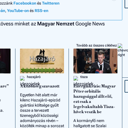
hozzánk
Facebookon
és
Twitteren
eán
,
YouTube-on
és
RSS-en
 kövess minket az
Magyar Nemzet
Google News
Tovább az összes cikkhez
hazajáró
tisza
 arc”
A közönség szavazott
Energiakrízis: Magyar
Péter orbitális
Egyetlen hét alatt már
hazugsággal állt elő,
e
kilenc Hazajáró-epizód
ezt csak a
gyártási költsége gyűlt
legelvakultabb Tisza-
a.
össze a tervezett
hívek veszik be
tizenegyből közösségi
adományozás révén –
A kormányfő nem
közölték minap a sorozat
hallgatott se Szalai