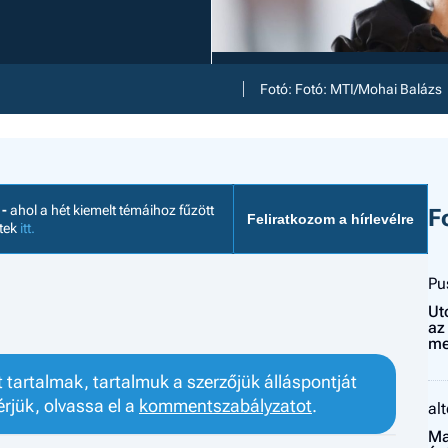
Fotó: Fotó: MTI/Mohai Balázs
 -
ahol a hét kiemelt témáihoz fűzött
F
Feliratkozom a hírlevélre
etek
itt.
Pu
Ut
az
me
tartalmak, tartalmuk a szerzőjük álláspontját
érjük, olvassa el a
kommentszabályzatot
.
al
Ma