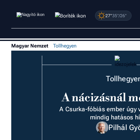
27°
35°/26°
Magyar Nemzet
Tollhegyen
Tollhegye
A nácizásnál 
A Csurka-fóbiás ember úgy v
mindig hatásos h
Pilhál Gy