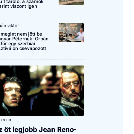
ült tároló, a számok
erint viszont igen
El
az
új
bán viktor
 megint nem jött be
gyar Péternek: Orbán
ktor egy szerbiai
sztiválon csevapozott
n reno
z öt legjobb Jean Reno-