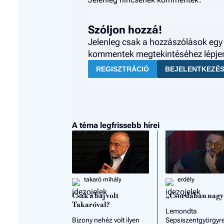
Szóljon hozzá!
Jelenleg csak a hozzászólások egy 
kommentek megtekintéséhez lépjen 
REGISZTRÁCIÓ
BEJELENTKEZÉ
A téma legfrissebb hírei
takaró mihály
erdély
Csak a baj volt
„Csordában nagy
Takaróval?
Lemondta
Bizony nehéz volt ilyen
Sepsiszentgyörgyr