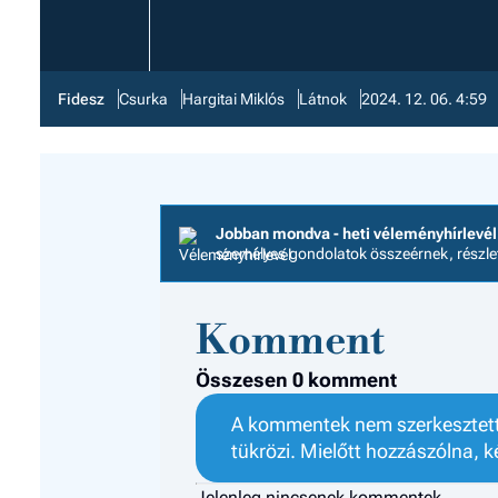
Fidesz
Csurka
Hargitai Miklós
Látnok
2024. 12. 06. 4:59
Jobban mondva - heti véleményhírlevél
személyes gondolatok összeérnek, részl
Komment
Összesen 0 komment
A kommentek nem szerkesztett 
tükrözi. Mielőtt hozzászólna, k
Jelenleg nincsenek kommentek.