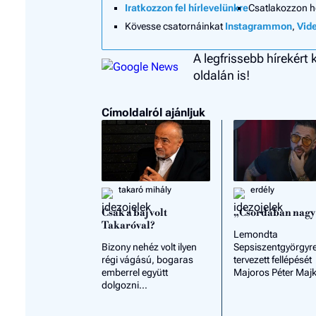
Iratkozzon fel hírlevelünkre
Csatlakozzon 
Kövesse csatornáinkat
Instagrammon
,
Vid
A legfrissebb hírekért
oldalán is!
Címoldalról ajánljuk
takaró mihály
erdély
Csak a baj volt
„Csordában nagy
Takaróval?
Lemondta
Bizony nehéz volt ilyen
Sepsiszentgyörgyr
régi vágású, bogaras
tervezett fellépését
emberrel együtt
Majoros Péter Majk
dolgozni…