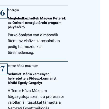
energia
6
Megfeledkezhettek Magyar Péterék
az Otthoni energiatároló program
pályázóiról
Parkolópályán van a második
ütem, az elsővel kapcsolatban
pedig halmozódik a
türelmetlenség.
terror háza múzeum
7
Schmidt Mária keményen
helyretette a Fidesz-kormányt
bíráló Egedy Gergelyt
A Terror Háza Múzeum
főigazgatója szerint a professzor
valótlan állításokkal támadta a
Nemzeti Együttműködés