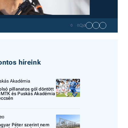
0
0
0
I
E
ontos híreink
G
skás Akadémia
P
olsó pillanatos gól döntött
 MTK és Puskás Akadémia
ccsén
Jobba
- heti
vélem
teo
Fel
gyar Péter szerint nem
a hí