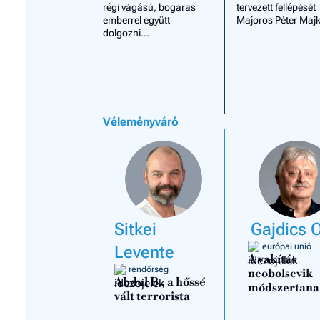
régi vágású, bogaras
tervezett fellépését
emberrel együtt
Majoros Péter Majk
dolgozni…
Véleményváró
Sitkei
Gajdics 
európai unió
Levente
A vakítás
rendőrség
neobolsevik
Abdul B., a hőssé
módszertana
vált terrorista