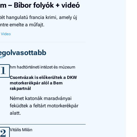
ilm – Bíbor folyók + videó
tét hangulatú francia krimi, amely új
intre emelte a műfajt.
egolvasottabb
hm hadtörténeti intézet és múzeum
1
Csontvázak is előkerültek a DKW
motorkerékpár alól a Bem
rakpartnál
Német katonák maradványai
feküdtek a feltárt motorkerékpár
alatt.
Vitális Milán
2