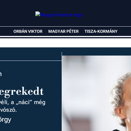
ORBÁN VIKTOR
MAGYAR PÉTER
TISZA-KORMÁNY
n
megrekedt
éli, a „náci” még
ívószó.
örgy