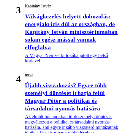
Kapitány István
3
Válságkezelés helyett dobozolás:
energiakrízis dúl az országban, de
Kapitány István minisztériumában
sokan egész mással vannak
elfoglalva
A Magyar Nemzet birtokába jutott egy belső
körlevél.
mtva
4
Újabb visszakozás? Egyre több
személyi döntését írhatja felül
Magyar Péter a politikai és
társadalmi nyomás hatására
Az elmúlt hónapokban több személyi döntés is
megváltozott a politikai és társadalmi nyomás
hatására, ami egyre inkább visszatérő mintázatnak
tűnik a Tisza-kormány működésében.