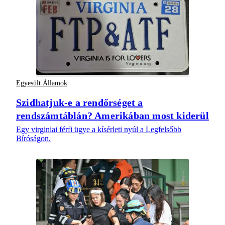
Egyesült Államok
Szidhatjuk-e a rendőrséget a
rendszámtáblán? Amerikában most kiderül
Egy virginiai férfi ügye a kísérleti nyúl a Legfelsőbb
Bíróságon.