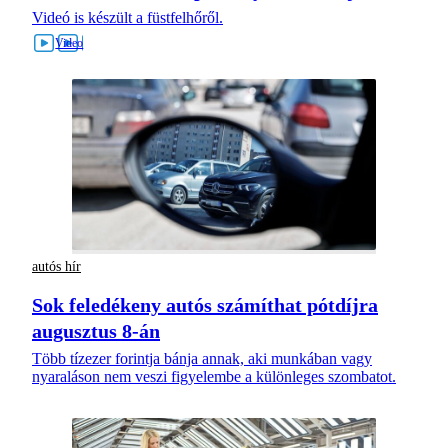
Videó is készült a füstfelhőről.
autós hír
Sok feledékeny autós számíthat pótdíjra
augusztus 8-án
Több tízezer forintja bánja annak, aki munkában vagy
nyaraláson nem veszi figyelembe a különleges szombatot.