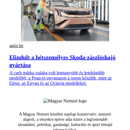
autós hír
Elindult a hétszemélyes Skoda-zászlóshajó
gyártása
A cseh márka valaha volt legnagyobb és legdrágább
modelljét, a Peaq-et ugyanazon a soron készítik, mint az
Elroq, az Enyaq és az Octavia modelleket.
A Magyar Nemzet közéleti napilap konzervatív, nemzeti
alapról, a tényekre építve adja közre a legfontosabb
társadalmi, politikai, gazdasági, kulturális és sport témájú
információkat.