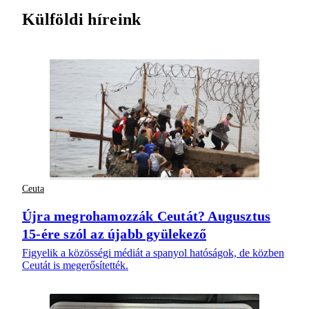
Külföldi híreink
Ceuta
Újra megrohamozzák Ceutát? Augusztus
15-ére szól az újabb gyülekező
Figyelik a közösségi médiát a spanyol hatóságok, de közben
Ceutát is megerősítették.