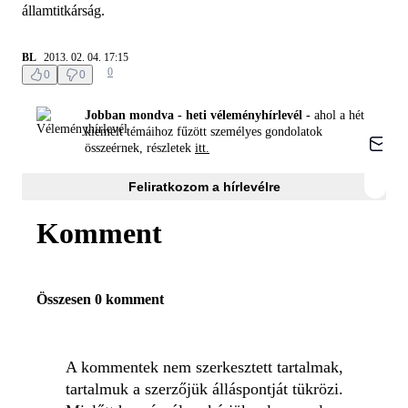
államtitkárság.
BL
2013. 02. 04. 17:15
0
0
0
Jobban mondva - heti véleményhírlevél -
ahol a hét
kiemelt témáihoz fűzött személyes gondolatok
összeérnek, részletek
itt.
Feliratkozom a hírlevélre
Komment
Összesen 0 komment
A kommentek nem szerkesztett tartalmak,
tartalmuk a szerzőjük álláspontját tükrözi.