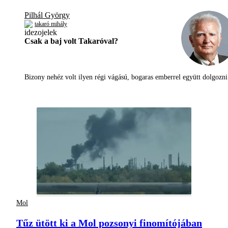
Pilhál György
takaró mihály
Csak a baj volt Takaróval?
Bizony nehéz volt ilyen régi vágású, bogaras emberrel együtt dolgoz
Mol
Tűz ütött ki a Mol pozsonyi finomítójában