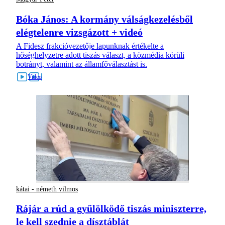
Bóka János: A kormány válságkezelésből
elégtelenre vizsgázott + videó
A Fidesz frakcióvezetője lapunknak értékelte a
hőséghelyzetre adott tiszás választ, a közmédia körüli
botrányt, valamint az államfőválasztást is.
kátai - németh vilmos
Rájár a rúd a gyűlölködő tiszás miniszterre,
le kell szednie a dísztáblát