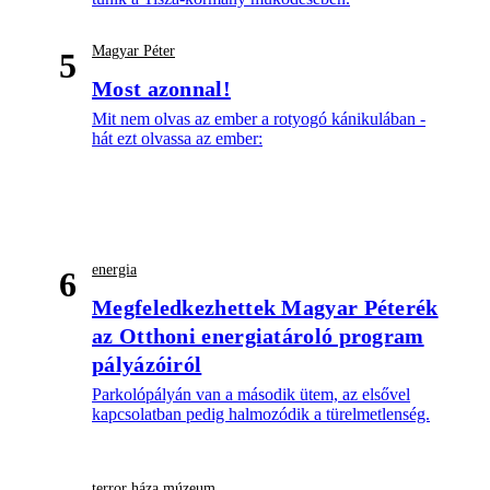
Magyar Péter
5
Most azonnal!
Mit nem olvas az ember a rotyogó kánikulában -
hát ezt olvassa az ember:
energia
6
Megfeledkezhettek Magyar Péterék
az Otthoni energiatároló program
pályázóiról
Parkolópályán van a második ütem, az elsővel
kapcsolatban pedig halmozódik a türelmetlenség.
terror háza múzeum