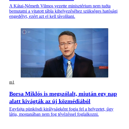
A Kátai-Németh Vilmos vezette minisztérium nem tudta
bemutatni a vitatott tábla kihelyezéséhez szükséges hatósági
engedélyt, ezért azt el kell távolítani.
m1
Borsa Miklós is megszólalt, miután egy nap
alatt kivágták az új közmédiából
Egyfajta pünkösdi királyságként fogja fel a helyzetet, úgy
látja, mostanában nem fog tévézéssel foglalkozni.