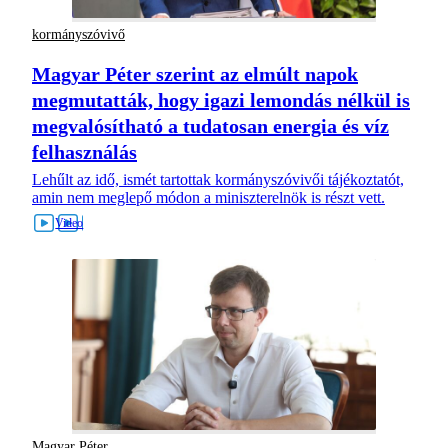
kormányszóvivő
Magyar Péter szerint az elmúlt napok
megmutatták, hogy igazi lemondás nélkül is
megvalósítható a tudatosan energia és víz
felhasználás
Lehűlt az idő, ismét tartottak kormányszóvivői tájékoztatót,
amin nem meglepő módon a miniszterelnök is részt vett.
Magyar Péter