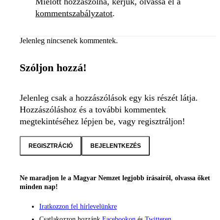
Mielőtt hozzászólna, kérjük, olvassa el a
kommentszabályzatot
.
Jelenleg nincsenek kommentek.
Szóljon hozzá!
Jelenleg csak a hozzászólások egy kis részét látja.
Hozzászóláshoz és a további kommentek
megtekintéséhez lépjen be, vagy regisztráljon!
REGISZTRÁCIÓ
BEJELENTKEZÉS
Ne maradjon le a Magyar Nemzet legjobb írásairól, olvassa őket
minden nap!
Iratkozzon fel hírlevelünkre
Csatlakozzon hozzánk
Facebookon
és
Twitteren