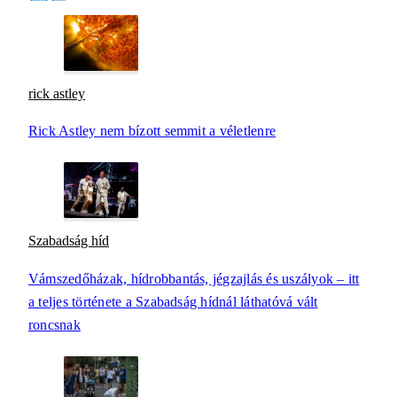
rick astley
Rick Astley nem bízott semmit a véletlenre
Szabadság híd
Vámszedőházak, hídrobbantás, jégzajlás és uszályok – itt
a teljes története a Szabadság hídnál láthatóvá vált
roncsnak