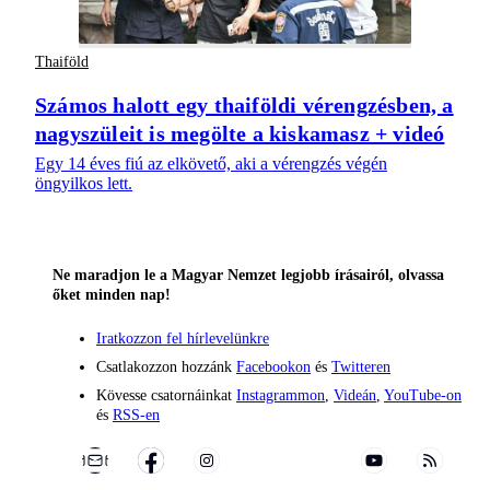
Thaiföld
Számos halott egy thaiföldi vérengzésben, a
nagyszüleit is megölte a kiskamasz + videó
Egy 14 éves fiú az elkövető, aki a vérengzés végén
öngyilkos lett.
Ne maradjon le a Magyar Nemzet legjobb írásairól, olvassa
őket minden nap!
Iratkozzon fel hírlevelünkre
Csatlakozzon hozzánk
Facebookon
és
Twitteren
Kövesse csatornáinkat
Instagrammon
,
Videán
,
YouTube-on
és
RSS-en