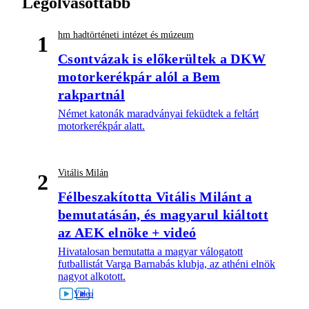
Legolvasottabb
hm hadtörténeti intézet és múzeum
1
Csontvázak is előkerültek a DKW
motorkerékpár alól a Bem
rakpartnál
Német katonák maradványai feküdtek a feltárt
motorkerékpár alatt.
Vitális Milán
2
Félbeszakította Vitális Milánt a
bemutatásán, és magyarul kiáltott
az AEK elnöke + videó
Hivatalosan bemutatta a magyar válogatott
futballistát Varga Barnabás klubja, az athéni elnök
nagyot alkotott.