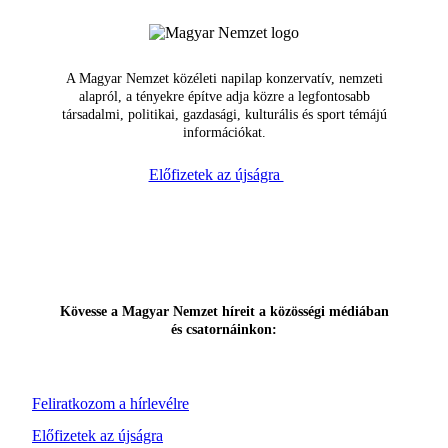
A Magyar Nemzet közéleti napilap konzervatív, nemzeti
alapról, a tényekre építve adja közre a legfontosabb
társadalmi, politikai, gazdasági, kulturális és sport témájú
információkat.
Előfizetek az újságra
Kövesse a Magyar Nemzet híreit a közösségi médiában
és csatornáinkon:
Feliratkozom a hírlevélre
Előfizetek az újságra