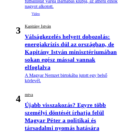
futballistát Varga Barnabás klubja, az athéni elnök
nagyot alkotott.
Kapitány István
3
Válságkezelés helyett dobozolás:
energiakrízis dúl az országban, de
Kapitány István minisztériumában
sokan egész mással vannak
elfoglalva
A Magyar Nemzet birtokába jutott egy belső
körlevél.
mtva
4
Újabb visszakozás? Egyre több
személyi döntését írhatja felül
Magyar Péter a politikai és
társadalmi nyomás hatására