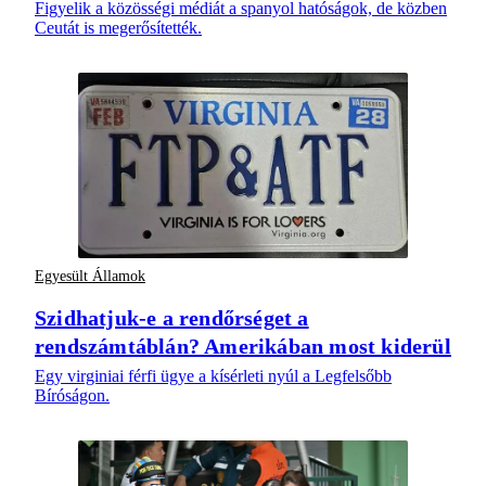
Figyelik a közösségi médiát a spanyol hatóságok, de közben
Ceutát is megerősítették.
Egyesült Államok
Szidhatjuk-e a rendőrséget a
rendszámtáblán? Amerikában most kiderül
Egy virginiai férfi ügye a kísérleti nyúl a Legfelsőbb
Bíróságon.