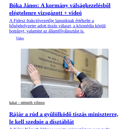
Bóka János: A kormány válságkezelésből
elégtelenre vizsgázott + videó
A Fidesz frakcióvezetője lapunknak értékelte a
hőséghelyzetre adott tiszás választ, a közmédia körüli
botrányt, valamint az államfőválasztást is.
kátai - németh vilmos
Rájár a rúd a gyűlölködő tiszás miniszterre,
le kell szednie a dísztáblát