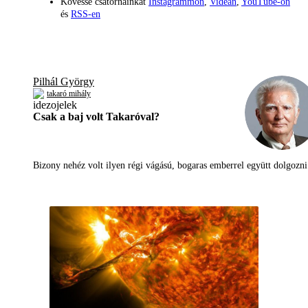
Kövesse csatornáinkat
Instagrammon
,
Videán
,
YouTube-on
és
RSS-en
Pilhál György
takaró mihály
Csak a baj volt Takaróval?
Bizony nehéz volt ilyen régi vágású, bogaras emberrel együtt dolgoz