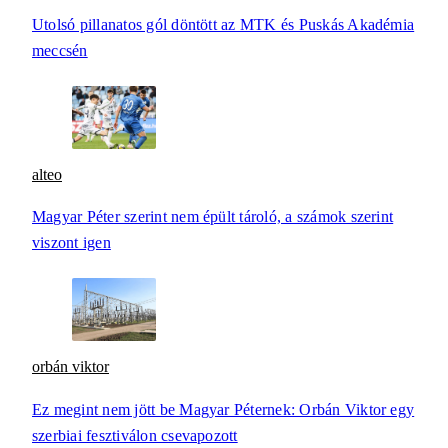
Utolsó pillanatos gól döntött az MTK és Puskás Akadémia
meccsén
alteo
Magyar Péter szerint nem épült tároló, a számok szerint
viszont igen
orbán viktor
Ez megint nem jött be Magyar Péternek: Orbán Viktor egy
szerbiai fesztiválon csevapozott