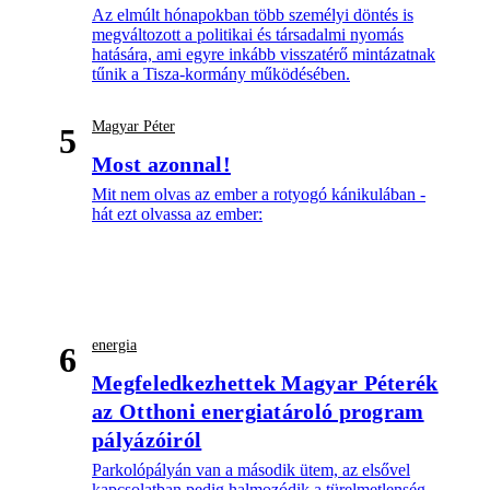
Az elmúlt hónapokban több személyi döntés is
megváltozott a politikai és társadalmi nyomás
hatására, ami egyre inkább visszatérő mintázatnak
tűnik a Tisza-kormány működésében.
Magyar Péter
5
Most azonnal!
Mit nem olvas az ember a rotyogó kánikulában -
hát ezt olvassa az ember:
energia
6
Megfeledkezhettek Magyar Péterék
az Otthoni energiatároló program
pályázóiról
Parkolópályán van a második ütem, az elsővel
kapcsolatban pedig halmozódik a türelmetlenség.