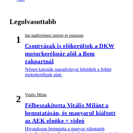
Legolvasottabb
hm hadtörténeti intézet és múzeum
1
Csontvázak is előkerültek a DKW
motorkerékpár alól a Bem
rakpartnál
Német katonák maradványai feküdtek a feltárt
motorkerékpár alatt.
Vitális Milán
2
Félbeszakította Vitális Milánt a
bemutatásán, és magyarul kiáltott
az AEK elnöke + videó
Hivatalosan bemutatta a magyar válogatott