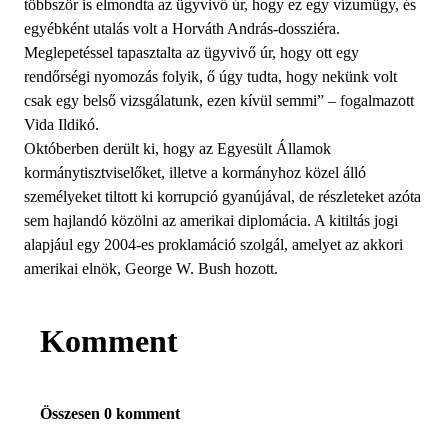
többször is elmondta az ügyvivő úr, hogy ez egy vízumügy, és
egyébként utalás volt a Horváth András-dossziéra.
Meglepetéssel tapasztalta az ügyvivő úr, hogy ott egy
rendőrségi nyomozás folyik, ő úgy tudta, hogy nekünk volt
csak egy belső vizsgálatunk, ezen kívül semmi” – fogalmazott
Vida Ildikó.
Októberben derült ki, hogy az Egyesült Államok
kormánytisztviselőket, illetve a kormányhoz közel álló
személyeket tiltott ki korrupció gyanújával, de részleteket azóta
sem hajlandó közölni az amerikai diplomácia. A kitiltás jogi
alapjául egy 2004-es proklamáció szolgál, amelyet az akkori
amerikai elnök, George W. Bush hozott.
Komment
Összesen 0 komment