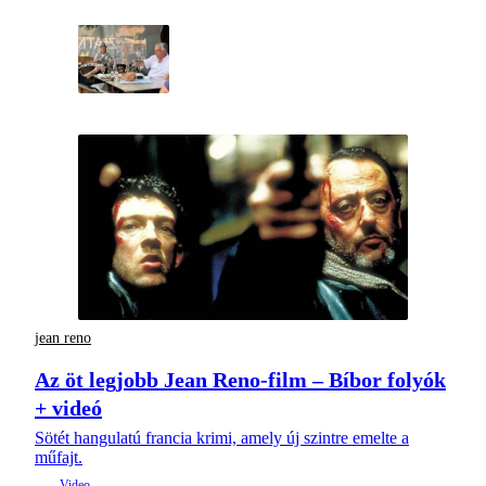
jean reno
Az öt legjobb Jean Reno-film – Bíbor folyók
+ videó
Sötét hangulatú francia krimi, amely új szintre emelte a
műfajt.