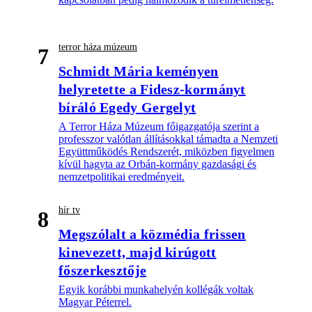
terror háza múzeum
7
Schmidt Mária keményen
helyretette a Fidesz-kormányt
bíráló Egedy Gergelyt
A Terror Háza Múzeum főigazgatója szerint a
professzor valótlan állításokkal támadta a Nemzeti
Együttműködés Rendszerét, miközben figyelmen
kívül hagyta az Orbán-kormány gazdasági és
nemzetpolitikai eredményeit.
hír tv
8
Megszólalt a közmédia frissen
kinevezett, majd kirúgott
főszerkesztője
Egyik korábbi munkahelyén kollégák voltak
Magyar Péterrel.