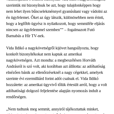
szerintük mi bizonyítsuk be azt, hogy tulajdonképpen hogy
nem lehet ilyen bűncselekménnyel gyanúsítani vagy vádolni az
én ügyfelemet. Őket az úgy látszik, különösebben nem érinti,
hogy a legfőbb ügyész is nyilatkozott, hogy semmiféle eljárás
nincsen az ügyfelemmel szemben”” – fogalmazott Futó
Barnabás a Hír TV-nek.
Vida Ildikó a nagykövetségről kijövet hangsúlyozta, hogy
konkrét bizonyítékokat nem kaptak az amerikai
nagykövetségen. Azt mondta: a megbeszélésen Horváth
Andrásról is szó volt, aki korábban azt állította: az adóhatóság
elnézően bánik az ellenőrzéseknél a nagy cégekkel, amelyek
szerinte évi ezermilliárd forint adót csalnak el. Vida Ildikó
hozzátette: az amerikai ügyvivő tőlük értesült arról, hogy a volt
adóhatósági dolgozó feljelentése alapján nyomozás indult a
rendőrségen.
„Nem tudtunk meg semmit, annyiról tájékoztattak minket,