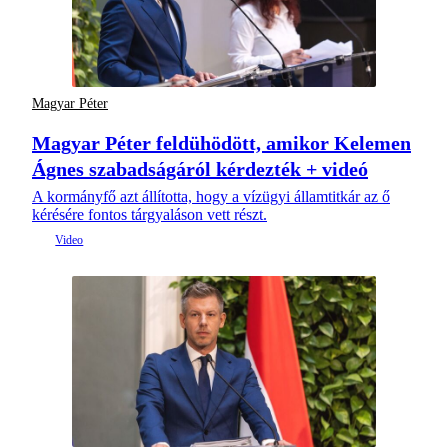
Magyar Péter
Magyar Péter feldühödött, amikor Kelemen
Ágnes szabadságáról kérdezték + videó
A kormányfő azt állította, hogy a vízügyi államtitkár az ő
kérésére fontos tárgyaláson vett részt.