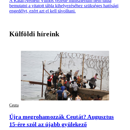
A Kátai-Németh Vilmos vezette minisztérium nem tudta
bemutatni a vitatott tábla kihelyezéséhez szükséges hatósági
engedélyt, ezért azt el kell távolítani.
Külföldi híreink
Ceuta
Újra megrohamozzák Ceutát? Augusztus
15-ére szól az újabb gyülekező