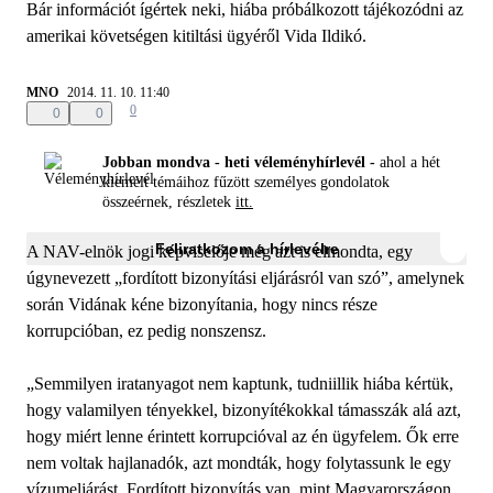
Bár információt ígértek neki, hiába próbálkozott tájékozódni az
amerikai követségen kitiltási ügyéről Vida Ildikó.
MNO
2014. 11. 10. 11:40
0
0
0
Jobban mondva - heti véleményhírlevél -
ahol a hét
kiemelt témáihoz fűzött személyes gondolatok
összeérnek, részletek
itt.
Feliratkozom a hírlevélre
A NAV-elnök jogi képviselője még azt is elmondta, egy
úgynevezett „fordított bizonyítási eljárásról van szó”, amelynek
során Vidának kéne bizonyítania, hogy nincs része
korrupcióban, ez pedig nonszensz.
„Semmilyen iratanyagot nem kaptunk, tudniillik hiába kértük,
hogy valamilyen tényekkel, bizonyítékokkal támasszák alá azt,
hogy miért lenne érintett korrupcióval az én ügyfelem. Ők erre
nem voltak hajlanadók, azt mondták, hogy folytassunk le egy
vízumeljárást. Fordított bizonyítás van, mint Magyarországon,