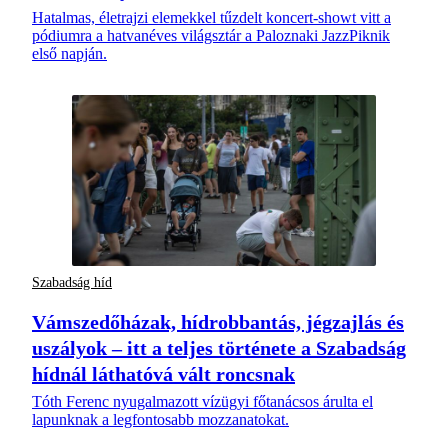
Hatalmas, életrajzi elemekkel tűzdelt koncert-showt vitt a
pódiumra a hatvanéves világsztár a Paloznaki JazzPiknik
első napján.
Szabadság híd
Vámszedőházak, hídrobbantás, jégzajlás és
uszályok – itt a teljes története a Szabadság
hídnál láthatóvá vált roncsnak
Tóth Ferenc nyugalmazott vízügyi főtanácsos árulta el
lapunknak a legfontosabb mozzanatokat.