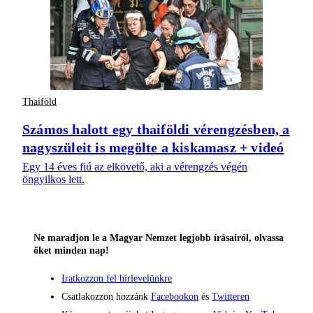
Thaiföld
Számos halott egy thaiföldi vérengzésben, a
nagyszüleit is megölte a kiskamasz + videó
Egy 14 éves fiú az elkövető, aki a vérengzés végén
öngyilkos lett.
Ne maradjon le a Magyar Nemzet legjobb írásairól, olvassa
őket minden nap!
Iratkozzon fel hírlevelünkre
Csatlakozzon hozzánk
Facebookon
és
Twitteren