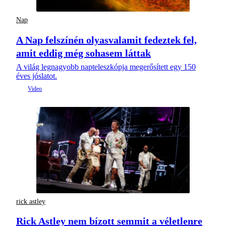
Nap
A Nap felszínén olyasvalamit fedeztek fel,
amit eddig még sohasem láttak
A világ legnagyobb napteleszkópja megerősített egy 150
éves jóslatot.
rick astley
Rick Astley nem bízott semmit a véletlenre