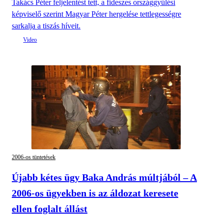
Takács Péter feljelentést tett, a fideszes országgyűlési
képviselő szerint Magyar Péter hergelése tettlegességre
sarkalja a tiszás híveit.
2006-os tüntetések
Újabb kétes ügy Baka András múltjából – A
2006-os ügyekben is az áldozat keresete
ellen foglalt állást