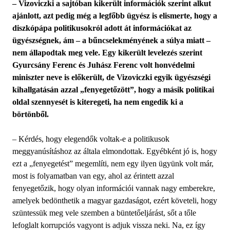
– Vizoviczki a sajtóban kikerült információk szerint alkut
ajánlott, azt pedig még a legfőbb ügyész is elismerte, hogy a
diszkópápa politikusokról adott át információkat az
ügyészségnek, ám – a bűncselekményének a súlya miatt –
nem állapodtak meg vele. Egy kikerült levelezés szerint
Gyurcsány Ferenc és Juhász Ferenc volt honvédelmi
miniszter neve is előkerült, de Vizoviczki egyik ügyészségi
kihallgatásán azzal „fenyegetőzött”, hogy a másik politikai
oldal szennyesét is kiteregeti, ha nem engedik ki a
börtönből.
– Kérdés, hogy elegendők voltak-e a politikusok
meggyanúsításhoz az általa elmondottak. Egyébként jó is, hogy
ezt a „fenyegetést” megemlíti, nem egy ilyen ügyünk volt már,
most is folyamatban van egy, ahol az érintett azzal
fenyegetőzik, hogy olyan információi vannak nagy emberekre,
amelyek bedönthetik a magyar gazdaságot, ezért követeli, hogy
szüntessük meg vele szemben a büntetőeljárást, sőt a tőle
lefoglalt korrupciós vagyont is adjuk vissza neki. Na, ez így