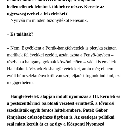
kellemetlenek lehetnek többekre nézve. Kereste az
ügyészség ezeket a felvételeket?
– Nyilván mi minden bizonyítékot keresünk.
– És találtak?
– Nem. Egyébként a Portik-hangfelvételek is pletyka szinten
merültek fel évekkel ezelőtt, aztán azóta a Fenyő-ügyben –
részben a hanganyagoknak köszönhetően – vádat is emeltek.
Ha találunk Vizoviczki-hangfelvételeket, amin még el nem
évült bűncselekményekről van szó, eljárást fogunk indítani, ezt
megígérhetem.
– Hangfelvételek alapján indult nyomozás a III. kerületi és
a pestszentlőrinci baloldali vezetést érinthető, a fővárosi
szocialisták egyik fontos háttérembere, Patek Gábor
fémjelezte csúszópénzes ügyben is. Az esetleges politikai
szál miatt került át ez az ügy a Központi Nyomozó