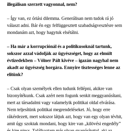
illegálisan szerzett vagyonnal, nem?
– Így van, ez óriási dilemma. Generálisan nem tudok rá jó
választ adni. Bár én egy felfüggesztett szabadságvesztésre sem
mondanám azt, hogy hagytuk elsétálni.
– Ha már a korrupciónál és a politikusoknál tartunk,
sokszor azzal vádolják az ügyészséget, hogy az elmúlt
évtizedekben – Völner Pált kivéve – igazán nagyhal nem
akadt az ügyészség horgára. Ennyire tisztességes lenne az
elitünk?
– Csak olyan személyek ellen tudunk fellépni, akikre van
bizonyítékunk. Csak azért nem fogunk senkit meggyanúsítani,
mert az társadalmi vagy valamelyik politikai oldal elvárása.
Nem teljesítünk politikai megrendeléseket. Jó, hogy erre
rákérdezett, mert sokszor látjuk azt, hogy van egy olyan tévhit,
amit úgy szoktak mondani, hogy kire van „kilövési engedély”
és kire nincs. Találkoztam már olyan gyanúsítottal, aki az