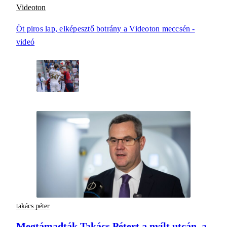
Videoton
Öt piros lap, elképesztő botrány a Videoton meccsén -
videó
takács péter
Megtámadták Takács Pétert a nyílt utcán, a