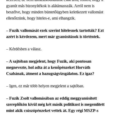
gyanút más bizonyítékok is alátámasszák. Arról nem is
beszélve, hogy minden büntetőügyben keletkezett vallomást
ellenőrzünk, hogy hiteles-e, ami elhangzik.
– Fuzik vallomását ezek szerint hitelesnek tartották? Ezt
azért is kérdezem, mert már gyanúsítások is történtek.
– Kérdésben a válasz.
– A sajtóban megjelent, hogy Fuzik, aki pontosan
megnevezte, hol adta át a kenőpénzeket Horváth
Csabának, átment a hazugságvizsgálaton. Ez igaz?
– Igen, ez már több helyen megjelent a sajtóban.
– Fuzik Zsolt vallomásában az eddig meggyanúsított
szereplőkön kívül még két másik politikust is megemlített
mint akik csúszópénzeket vettek át. Egy régi MSZP-s