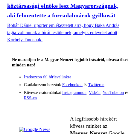
köztársasági elnöke lesz Magyarországnak,
aki felmentette a forradalmárok gyilkosát
Bohár Dániel riporter emlékeztetett arra, hogy Baka András
tagja volt annak a bírói testületnek, amelyik enlevelet adott
Korbely Jánosnak.
Ne maradjon le a Magyar Nemzet legjobb írásairól, olvassa őket
minden nap!
Iratkozzon fel hírlevelünkre
Csatlakozzon hozzánk
Facebookon
és
Twitteren
Kövesse csatornáinkat
Instagrammon
,
Videán
,
YouTube-on
és
RSS-en
A legfrissebb hírekért
kövess minket az
Magyar Nemzet
Google