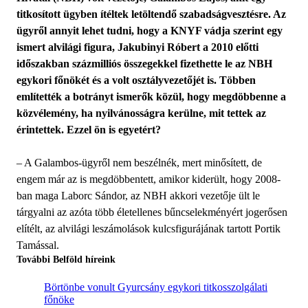
titkosított ügyben ítéltek letöltendő szabadságvesztésre. Az
ügyről annyit lehet tudni, hogy a KNYF vádja szerint egy
ismert alvilági figura, Jakubinyi Róbert a 2010 előtti
időszakban százmilliós összegekkel fizethette le az NBH
egykori főnökét és a volt osztályvezetőjét is. Többen
említették a botrányt ismerők közül, hogy megdöbbenne a
közvélemény, ha nyilvánosságra kerülne, mit tettek az
érintettek. Ezzel ön is egyetért?
– A Galambos-ügyről nem beszélnék, mert minősített, de
engem már az is megdöbbentett, amikor kiderült, hogy 2008-
ban maga Laborc Sándor, az NBH akkori vezetője ült le
tárgyalni az azóta több életellenes bűncselekményért jogerősen
elítélt, az alvilági leszámolások kulcsfigurájának tartott Portik
Tamással.
További Belföld híreink
Börtönbe vonult Gyurcsány egykori titkosszolgálati
főnöke