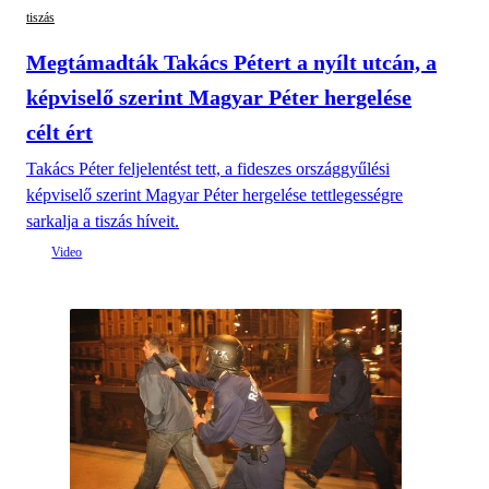
tiszás
Megtámadták Takács Pétert a nyílt utcán, a
képviselő szerint Magyar Péter hergelése
célt ért
Takács Péter feljelentést tett, a fideszes országgyűlési
képviselő szerint Magyar Péter hergelése tettlegességre
sarkalja a tiszás híveit.