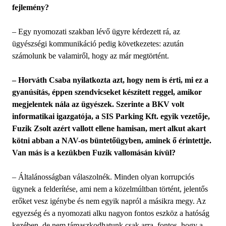
fejlemény?
– Egy nyomozati szakban lévő ügyre kérdezett rá, az
ügyészségi kommunikáció pedig következetes: azután
számolunk be valamiről, hogy az már megtörtént.
– Horváth Csaba nyilatkozta azt, hogy nem is érti, mi ez a
gyanúsítás, éppen szendvicseket készített reggel, amikor
megjelentek nála az ügyészek. Szerinte a BKV volt
informatikai igazgatója, a SIS Parking Kft. egyik vezetője,
Fuzik Zsolt azért vallott ellene hamisan, mert alkut akart
kötni abban a NAV-os büntetőügyben, aminek ő érintettje.
Van más is a kezükben Fuzik vallomásán kívül?
– Általánosságban válaszolnék. Minden olyan korrupciós
ügynek a felderítése, ami nem a közelmúltban történt, jelentős
erőket vesz igénybe és nem egyik napról a másikra megy. Az
egyezség és a nyomozati alku nagyon fontos eszköz a hatóság
kezében, de nem támaszkodhatunk csak arra, fontos, hogy a