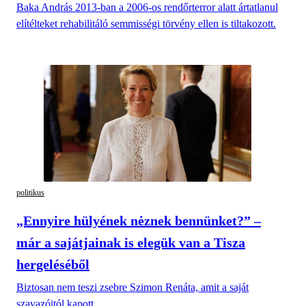
Baka András 2013-ban a 2006-os rendőrterror alatt ártatlanul
elítélteket rehabilitáló semmisségi törvény ellen is tiltakozott.
politikus
„Ennyire hülyének nėznek bennünket?” –
már a sajátjainak is elegük van a Tisza
hergeléséből
Biztosan nem teszi zsebre Szimon Renáta, amit a saját
szavazóitól kapott.