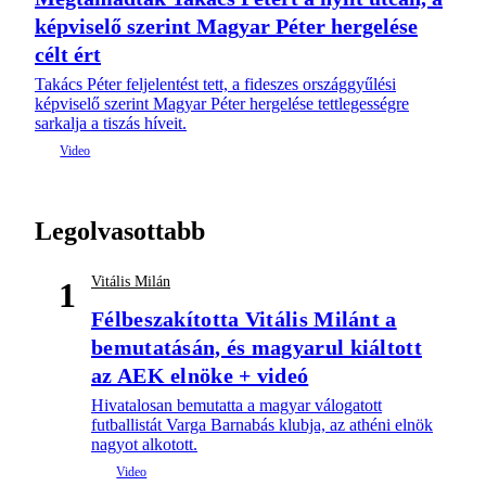
képviselő szerint Magyar Péter hergelése
célt ért
Takács Péter feljelentést tett, a fideszes országgyűlési
képviselő szerint Magyar Péter hergelése tettlegességre
sarkalja a tiszás híveit.
Legolvasottabb
Vitális Milán
1
Félbeszakította Vitális Milánt a
bemutatásán, és magyarul kiáltott
az AEK elnöke + videó
Hivatalosan bemutatta a magyar válogatott
futballistát Varga Barnabás klubja, az athéni elnök
nagyot alkotott.