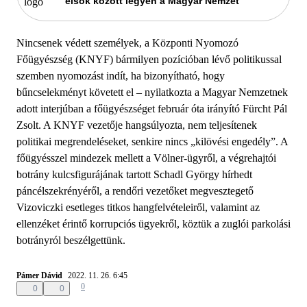
elsők között legyen a Magyar Nemzet
Nincsenek védett személyek, a Központi Nyomozó
Főügyészség (KNYF) bármilyen pozícióban lévő politikussal
szemben nyomozást indít, ha bizonyítható, hogy
bűncselekményt követett el – nyilatkozta a Magyar Nemzetnek
adott interjúban a főügyészséget február óta irányító Fürcht Pál
Zsolt. A KNYF vezetője hangsúlyozta, nem teljesítenek
politikai megrendeléseket, senkire nincs „kilövési engedély”. A
főügyésszel mindezek mellett a Völner-ügyről, a végrehajtói
botrány kulcsfigurájának tartott Schadl György hírhedt
páncélszekrényéről, a rendőri vezetőket megvesztegető
Vizoviczki esetleges titkos hangfelvételeiről, valamint az
ellenzéket érintő korrupciós ügyekről, köztük a zuglói parkolási
botrányról beszélgettünk.
Pámer Dávid
2022. 11. 26. 6:45
0
0
0