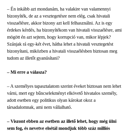
– Én inkább azt mondanám, ha valakire van valamennyi
bizonyíték, de az a vesztegetésre nem elég, csak hivatali
visszaélésre, akkor bizony azt kell felhasználni. Az is egy
érdekes kérdés, ha bizonyítékom van hivatali visszaélésre, ami
mögött én azt sejtem, hogy korrupció van, mikor lépjek?
Szánjak rá egy-két évet, hátha lehet a hivatali vesztegetést
bizonyítani, miközben a hivatali visszaélésben biztosan meg
tudom az illetőt gyanúsítani?
– Mi erre a válasza?
– A személyes tapasztalatom szerint éveket biztosan nem lehet
várni, mert egy bűncselekményt elkövető hivatalos személy,
adott esetben egy politikus olyan károkat okoz a
társadalomnak, ami nem vállalható.
– Viszont ebben az esetben az illető lehet, hogy még ülni
sem fog, és nevetve elsétál mondjuk több száz milliós