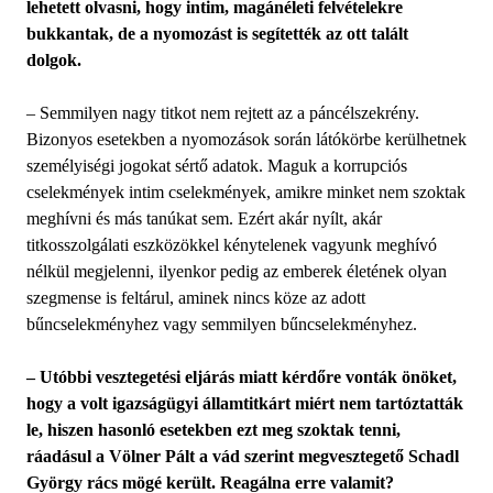
lehetett olvasni, hogy intim, magánéleti felvételekre
bukkantak, de a nyomozást is segítették az ott talált
dolgok.
– Semmilyen nagy titkot nem rejtett az a páncélszekrény.
Bizonyos esetekben a nyomozások során látókörbe kerülhetnek
személyiségi jogokat sértő adatok. Maguk a korrupciós
cselekmények intim cselekmények, amikre minket nem szoktak
meghívni és más tanúkat sem. Ezért akár nyílt, akár
titkosszolgálati eszközökkel kénytelenek vagyunk meghívó
nélkül megjelenni, ilyenkor pedig az emberek életének olyan
szegmense is feltárul, aminek nincs köze az adott
bűncselekményhez vagy semmilyen bűncselekményhez.
– Utóbbi vesztegetési eljárás miatt kérdőre vonták önöket,
hogy a volt igazságügyi államtitkárt miért nem tartóztatták
le, hiszen hasonló esetekben ezt meg szoktak tenni,
ráadásul a Völner Pált a vád szerint megvesztegető Schadl
György rács mögé került. Reagálna erre valamit?