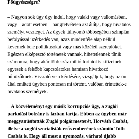
Főügyészségre?
– Nagyon sok ügy úgy indul, hogy valaki vagy vallomásban,
vagy – adott esetben – hangfelvételen azt állítja, hogy hivatalos
személyt veszteget. Az ügyek túlnyomó többségében szimplán
befolyással üzérkedés van, azaz mindenféle alap nélkül
kevernek bele politikusokat vagy más közéleti szereplőket.
Egészen elképesztő történetek vannak, hihetetlennek tűnik
számomra, hogy akár több száz millió forintot is kifizetnek
egyesek a felsőbb kapcsolatokra hamisan hivatkozó
bűnözőknek. Visszatérve a kérdésére, vizsgáljuk, hogy az ön
által említett ügyben pontosan mi történt, valóban érintettek-e
hivatalos személyek.
– A közvéleményt egy másik korrupciós ügy, a zuglói
parkolási botrány is lázban tartja. Ebben az ügyben már
meggyanúsították Zugló polgármesterét, Horváth Csabát,
illetve a zuglói szocialisták erős emberének számító Tóth
Csabát is. Hogy áll most a nyomozás, várható újabb