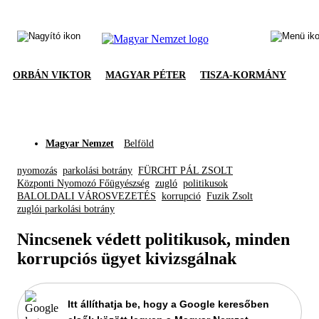
ORBÁN VIKTOR
MAGYAR PÉTER
TISZA-KORMÁNY
Magyar Nemzet
Belföld
nyomozás
parkolási botrány
FÜRCHT PÁL ZSOLT
Központi Nyomozó Főügyészség
zugló
politikusok
BALOLDALI VÁROSVEZETÉS
korrupció
Fuzik Zsolt
zuglói parkolási botrány
Nincsenek védett politikusok, minden
korrupciós ügyet kivizsgálnak
Itt állíthatja be, hogy a Google keresőben