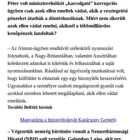
Péter volt miniszterelnököt „karcolgató” korrupciós
ügyben csak azok ellen emeltek vádat, akik a vesztegetési
pénzeket átadták a döntéshozóknak. Miért nem sikerült
azok ellen vádat emelni, akiknél a többmilliárdos
kenőpénzek landoltak?
– Az Alstom-ügyben rendkívül széleskörű nyomozást
folytattunk, a Nagy-Britanniában, valamint Ausztriában
keletkezett adatokat is kikértük és felhasználtuk a saját
nyomozásunkban. Ráadásul az ügyészség munkatársai volt,
hogy külföldre is elutaztak egy-egy bizonyíték beszerzéséért.
Ugyanakkor a személyre szabott megalapozott gyanút csak
azokkal szemben lehetett megállapítani, akik ellen vádat
emeltünk.
További Belföld híreink
Magyarázta a bizonyítványát Karácsony Gergely
– Végezetül: nemrég börtönbe vonult a Nemzetbiztonsági
Hivatal (NBH) volt vezetője, Galambos Lajos, akit egy