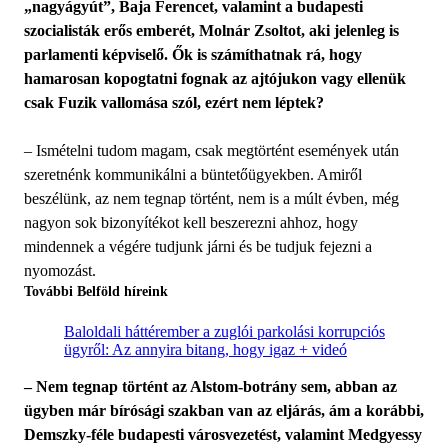
„nagyágyút”, Baja Ferencet, valamint a budapesti
szocialisták erős emberét, Molnár Zsoltot, aki jelenleg is
parlamenti képviselő. Ők is számíthatnak rá, hogy
hamarosan kopogtatni fognak az ajtójukon vagy ellenük
csak Fuzik vallomása szól, ezért nem léptek?
– Ismételni tudom magam, csak megtörtént események után
szeretnénk kommunikálni a büntetőügyekben. Amiről
beszélünk, az nem tegnap történt, nem is a múlt évben, még
nagyon sok bizonyítékot kell beszerezni ahhoz, hogy
mindennek a végére tudjunk járni és be tudjuk fejezni a
nyomozást.
További Belföld híreink
Baloldali háttérember a zuglói parkolási korrupciós
ügyről: Az annyira bitang, hogy igaz + videó
– Nem tegnap történt az Alstom-botrány sem, abban az
ügyben már bírósági szakban van az eljárás, ám a korábbi,
Demszky-féle budapesti városvezetést, valamint Medgyessy