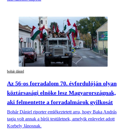
bohár dániel
Az 56-os forradalom 70. évfordulóján olyan
köztársasági elnöke lesz Magyarországnak,
aki felmentette a forradalmárok gyilkosát
Bohár Dániel riporter emlékeztetett arra, hogy Baka András
tagja volt annak a bírói testületnek, amelyik enlevelet adott
Korbely Jánosnak.