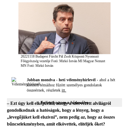
20221118 Budapest Fürcht Pál Zsolt Központi Nyomozó
Főügyészség vezetője Fotó: Mirkó István MI Magyar Nemzet
MN
Fotó: Mirkó István
Jobban mondva - heti véleményhírlevél -
ahol a hét
kiemelt témáihoz fűzött személyes gondolatok
összeérnek, részletek
itt.
Feliratkozom a hírlevélre
– Ezt úgy kell elképzelni, ahogy a szervezett alvilágról
gondolkodnak a hatóságok, hogy a lényeg, hogy a
„levegőjüket kell elszívni”, nem pedig az, hogy az összes
bűncselekményben, amit elkövettek, elítéljék őket?