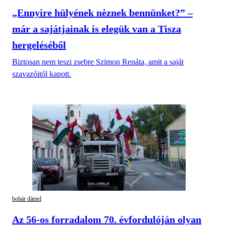
„Ennyire hülyének nėznek bennünket?” –
már a sajátjainak is elegük van a Tisza
hergeléséből
Biztosan nem teszi zsebre Szimon Renáta, amit a saját
szavazóitól kapott.
bohár dániel
Az 56-os forradalom 70. évfordulóján olyan