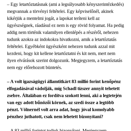
– Egy letartóztatásnak (ami a legsúlyosabb kényszerintézkedés)
megvannak a törvényi feltételei. Egy képviselőnél, akinek
kikérjük a mentelmi jogát, a lapokat teríteni kell az
ügyészségnek, ráadásul ez nem is egy rövid folyamat. Ha pedig
addig nem történik valamilyen ellenlépés a részéről, nehezen
tudunk azokra az indokokra hivatkozni, amik a letartóztatás
feltételei. Egyébként ügyészként nehezen tudunk azzal mit
kezdeni, hogy kit kellene letartóztatni és kit nem, mert nem
ilyen elvárások szerint dolgozunk. Megjegyzem, a letartóztatás
nem egy előrehozott büntetés.
– A volt igazságügyi államtitkárt 83 millió forint kenőpénz
elfogadásával vádolják, míg Schadl tízszer annyit tehetett
zsebre. Általában ez fordítva szokott lenni, aki a legtetején
van egy adott bűnözői körnek, az szedi össze a legtöbb
pénzt. Völnernél volt arra adat, hogy jóval komolyabb
pénzhez juthatott, csak nem lehetett bizonyítani?
– A 83 millió forintot tudjuk bizonyítani. Megjegyzem,