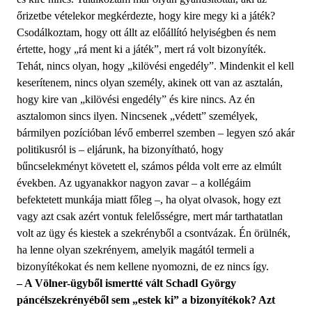
őrizetbe vételekor megkérdezte, hogy kire megy ki a játék?
Csodálkoztam, hogy ott állt az előállító helyiségben és nem
értette, hogy „rá ment ki a játék”, mert rá volt bizonyíték.
Tehát, nincs olyan, hogy „kilövési engedély”. Mindenkit el kell
keserítenem, nincs olyan személy, akinek ott van az asztalán,
hogy kire van „kilövési engedély” és kire nincs. Az én
asztalomon sincs ilyen. Nincsenek „védett” személyek,
bármilyen pozícióban lévő emberrel szemben – legyen szó akár
politikusról is – eljárunk, ha bizonyítható, hogy
bűncselekményt követett el, számos példa volt erre az elmúlt
években. Az ugyanakkor nagyon zavar – a kollégáim
befektetett munkája miatt főleg –, ha olyat olvasok, hogy ezt
vagy azt csak azért vontuk felelősségre, mert már tarthatatlan
volt az ügy és kiestek a szekrényből a csontvázak. Én örülnék,
ha lenne olyan szekrényem, amelyik magától termeli a
bizonyítékokat és nem kellene nyomozni, de ez nincs így.
– A Völner-ügyből ismertté vált Schadl György
páncélszekrényéből sem „estek ki” a bizonyítékok? Azt