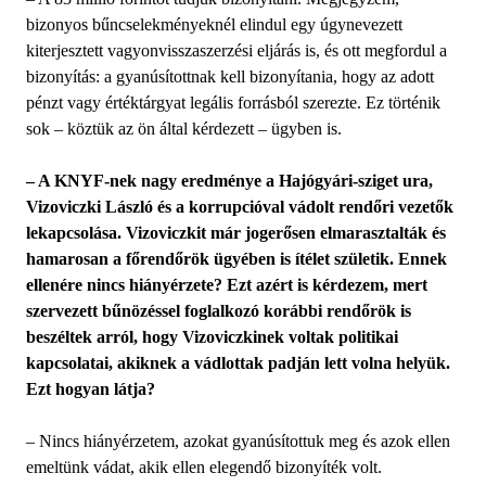
bizonyos bűncselekményeknél elindul egy úgynevezett
kiterjesztett vagyonvisszaszerzési eljárás is, és ott megfordul a
bizonyítás: a gyanúsítottnak kell bizonyítania, hogy az adott
pénzt vagy értéktárgyat legális forrásból szerezte. Ez történik
sok – köztük az ön által kérdezett – ügyben is.
– A KNYF-nek nagy eredménye a Hajógyári-sziget ura,
Vizoviczki László és a korrupcióval vádolt rendőri vezetők
lekapcsolása. Vizoviczkit már jogerősen elmarasztalták és
hamarosan a főrendőrök ügyében is ítélet születik. Ennek
ellenére nincs hiányérzete? Ezt azért is kérdezem, mert
szervezett bűnözéssel foglalkozó korábbi rendőrök is
beszéltek arról, hogy Vizoviczkinek voltak politikai
kapcsolatai, akiknek a vádlottak padján lett volna helyük.
Ezt hogyan látja?
– Nincs hiányérzetem, azokat gyanúsítottuk meg és azok ellen
emeltünk vádat, akik ellen elegendő bizonyíték volt.