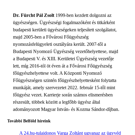
Dr. Fürcht Pál Zsolt
1999-ben kezdett dolgozni az
ügyészségen. Ügyészségi fogalmazóként és titkárként
budapesti kerületi ügyészségeken teljesített szolgálatot,
majd 2005-ben a Fővárosi Főügyészség
nyomozásfelügyeleti osztályára került. 2007-től a
Budapesti Nyomozó Ügyészség vezetőhelyettese, majd
a Budapesti V. és XIII. Kerületei Ügyészség vezetője
lett, míg 2016-tól öt éven át a Fővárosi Főügyészség
főügyészhelyettese volt. A Központi Nyomozó
Főügyészségen szintén főügyészhelyettesként folytatta
munkáját, amely szervezetet 2022. február 15-től mint
főügyész vezet. Karrierje során számos elismerésben
részesült, többek között a legfőbb ügyész által
adományozott Magyar István- és Kozma Sándor-díjban.
További Belföld híreink
A 24.hu-tulajdonos Varga Zoltánt ugyanaz az ügyvéd