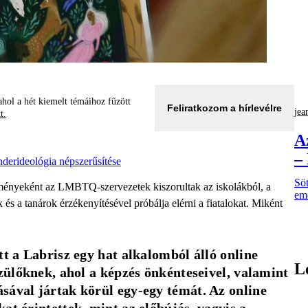
hol a hét kiemelt témáihoz fűzött
Feliratkozom a hírlevélre
jea
tt.
A
–
nderideológia népszerűsítése
Söt
ényeként az LMBTQ-szervezetek kiszorultak az iskolákból, a
eme
k és a tanárok érzékenyítésével próbálja elérni a fiatalokat. Miként
t a Labrisz egy hat alkalomból álló online 
L
zülőknek, ahol a képzés önkénteseivel, valamint 
ával jártak körül egy-egy témát. Az online 