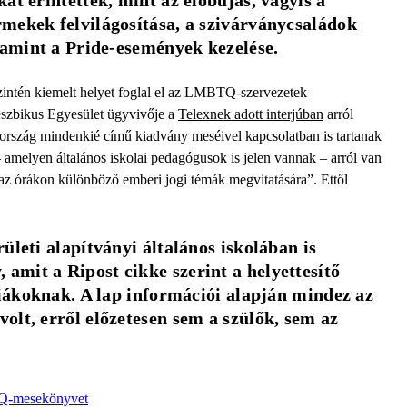
t érintettek, mint az előbújás, vagyis a 
mekek felvilágosítása, a szivárványcsaládok 
lamint a Pride-események kezelése.
zintén kiemelt helyet foglal el az LMBTQ-szervezetek
szbikus Egyesület ügyvivője a
Telexnek adott interjúban
arról
eország mindenkié című kiadvány meséivel kapcsolatban is tartanak
amelyen általános iskolai pedagógusok is jelen vannak – arról van
 az órákon különböző emberi jogi témák megvitatására”. Ettől
leti alapítványi általános iskolában is 
mit a Ripost cikke szerint a helyettesítő 
diákoknak. A lap információi alapján mindez az 
lt, erről előzetesen sem a szülők, sem az 
TQ-mesekönyvet