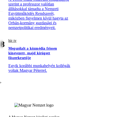
szerint a professzor valótlan
állításokkal támadta a Nemzeti
Együttműködés Rendszerét,
miközben figyelmen kívül hagyta az
Orbán-kormány gazdasági és
nemzetpolitikai eredményeit.
hír tv
8
Megszólalt a közmédia frissen
kinevezett, majd kirúgott
főszerkesztője
Egyik korábbi munkahelyén kollégák
voltak Magyar Péterrel.