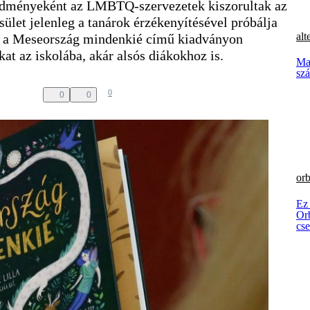
edményeként az LMBTQ-szervezetek kiszorultak az
ület jelenleg a tanárok érzékenyítésével próbálja
alt
nt a Meseország mindenkié című kiadványon
t az iskolába, akár alsós diákokhoz is.
Mag
szá
0
0
0
orb
Ez
Orb
cs