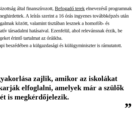
zottság által finanszírozott,
Befogadó terek
elnevezésű programnak
eghirdettek. A leírás szerint a 16 órás ingyenes továbbképzés után
almak között, valamint tisztában lesznek a homofób- és
ív társadalmi hatásaival. Ezenfelül, ahol relevánsnak érzik, be
geket érintő tartalmat az óráikba.
beszédében a külgazdasági és külügyminiszter is rámutatott.
yakorlása zajlik, amikor az iskolákat
karják elfoglalni, amelyek már a szülők
yét is megkérdőjelezik.