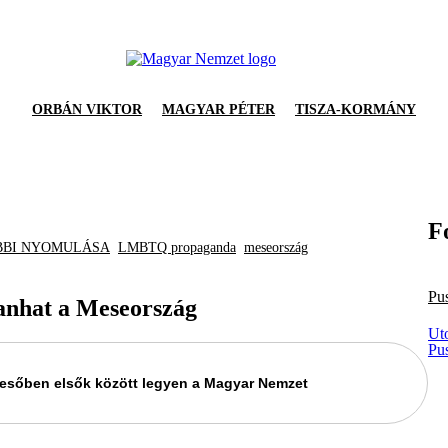
ORBÁN VIKTOR
MAGYAR PÉTER
TISZA-KORMÁNY
F
BBI NYOMULÁSA
LMBTQ propaganda
meseország
Pu
kanhat a Meseország
Ut
Pu
keresőben elsők között legyen a Magyar Nemzet