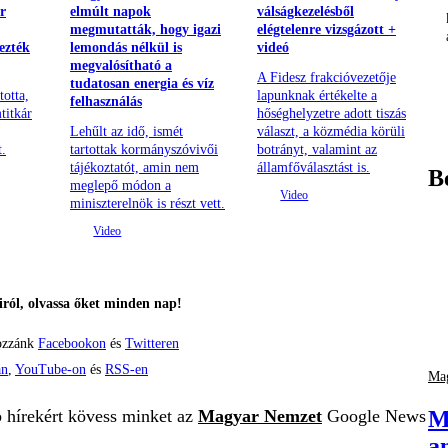
r
elmúlt napok
válságkezelésből
megmutatták, hogy igazi
elégtelenre vizsgázott +
ezték
lemondás nélkül is
videó
megvalósítható a
A Fidesz frakcióvezetője
tudatosan energia és víz
totta,
lapunknak értékelte a
felhasználás
titkár
hőséghelyzetre adott tiszás
Lehűlt az idő, ismét
választ, a közmédia körüli
t.
tartottak kormányszóvivői
botrányt, valamint az
tájékoztatót, amin nem
államfőválasztást is.
B
meglepő módon a
miniszterelnök is részt vett.
ról, olvassa őket minden nap!
ozzánk
Facebookon
és
Twitteren
án
,
YouTube-on
és
RSS-en
Mag
M
b hírekért kövess minket az
Magyar Nemzet
Google News
a