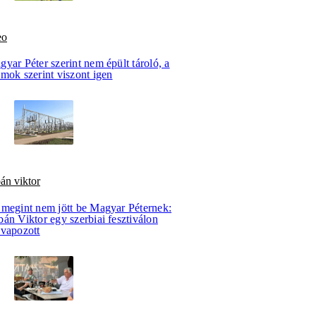
eo
yar Péter szerint nem épült tároló, a
mok szerint viszont igen
án viktor
 megint nem jött be Magyar Péternek:
án Viktor egy szerbiai fesztiválon
evapozott