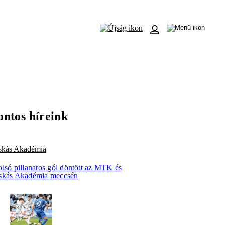
ontos híreink
skás Akadémia
olsó pillanatos gól döntött az MTK és
skás Akadémia meccsén