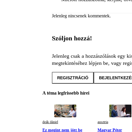
Jelenleg nincsenek kommentek.
Szóljon hozzá!
Jelenleg csak a hozzászólások egy ki
megtekintéséhez lépjen be, vagy regis
REGISZTRÁCIÓ
BEJELENTKEZÉ
A téma legfrissebb hírei
deák dániel
ausztria
Ez megint nem jött be
Magyar Péter