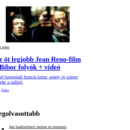
n reno
z öt legjobb Jean Reno-film
 Bíbor folyók + videó
ét hangulatú francia krimi, amely új szintre
lte a műfajt.
egolvasottabb
hm hadtörténeti intézet és múzeum