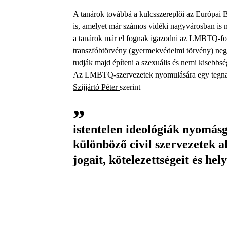
A tanárok továbbá a kulcsszereplői az Európai Bi
is, amelyet már számos vidéki nagyvárosban is m
a tanárok már el fognak igazodni az ­LMBTQ-fog
transzfóbtörvény (gyermekvédelmi törvény) negat
tudják majd építeni a szexuális és nemi kisebbsé
Az LMBTQ-szervezetek nyomulására egy tegnapi 
Szijjártó Péter
szerint
istentelen ideológiák nyomásg
különböző civil szervezetek a
jogait, kötelezettségeit és hel