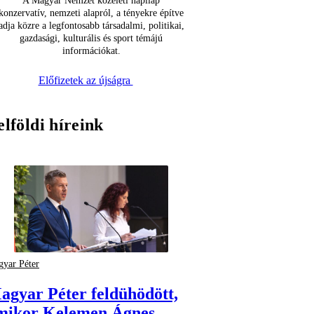
A Magyar Nemzet közéleti napilap
konzervatív, nemzeti alapról, a tényekre építve
adja közre a legfontosabb társadalmi, politikai,
gazdasági, kulturális és sport témájú
információkat.
Előfizetek az újságra
elföldi híreink
yar Péter
agyar Péter feldühödött,
mikor Kelemen Ágnes