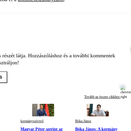
s részét látja. Hozzászóláshoz és a további kommentek
ztráljon!
S
Tovább az összes cikkhez
kormányszóvivő
Bóka János
Magyar Péter szerint az
Bóka János: A kormány