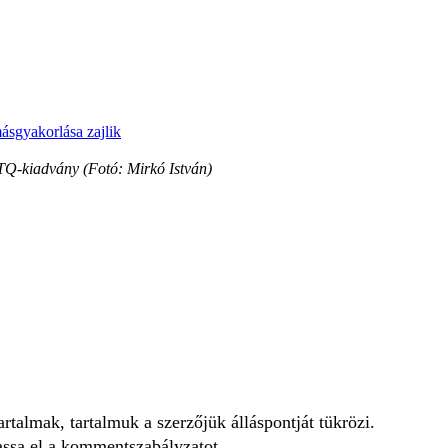
másgyakorlása zajlik
Q-kiadvány (Fotó: Mirkó István)
talmak, tartalmuk a szerzőjük álláspontját tükrözi.
assa el a
kommentszabályzatot
.