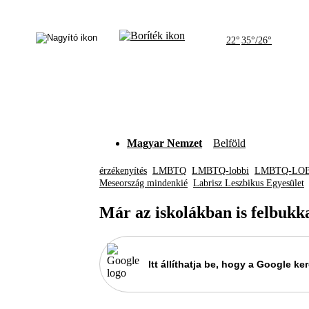
22°
35°/26°
Magyar Nemzet
Belföld
érzékenyítés
LMBTQ
LMBTQ-lobbi
LMBTQ-LO
Meseország mindenkié
Labrisz Leszbikus Egyesület
Már az iskolákban is felbuk
Itt állíthatja be, hogy a Google 