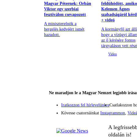
Magyar Péternek: Orbán
feldühödött, amiko
Viktor egy szerbiai
Kelemen Ágnes
fesztiválon csevapozott
szabadságáról kérd
+ videó
A miniszterelnök a
hergelés kedvéért ismét
A kormányfő azt állí
hazudott.
hogy a vízügyi állam
az ő kérésére fontos
tárgyaláson vett rész
Ne maradjon le a Magyar Nemzet legjobb írásai
Iratkozzon fel hírlevelünkre
Csatlakozzon h
Kövesse csatornáinkat
Instagrammon
,
Vide
A legfrisseb
oldalán is!