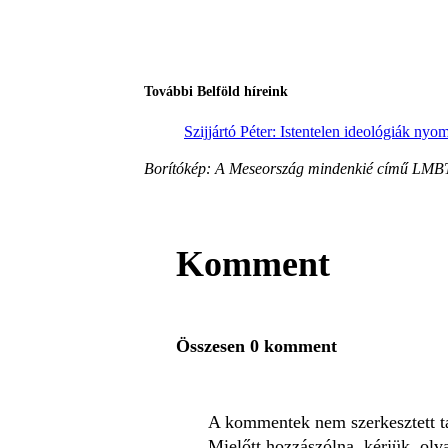
További Belföld híreink
Szijjártó Péter: Istentelen ideológiák nyo
Borítókép: A Meseország mindenkié című LMBT
Komment
Összesen 0 komment
A kommentek nem szerkesztett tar
Mielőtt hozzászólna, kérjük, olv