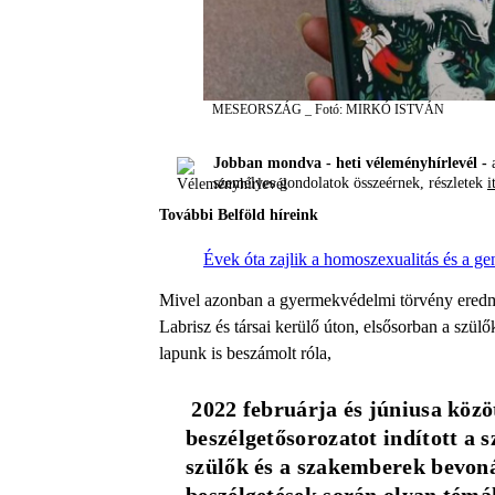
MESEORSZÁG _ Fotó: MIRKÓ ISTVÁN
Jobban mondva - heti véleményhírlevél -
a
személyes gondolatok összeérnek, részletek
i
További Belföld híreink
Évek óta zajlik a homoszexualitás és a ge
Mivel azonban a gyermekvédelmi törvény eredm
Labrisz és társai kerülő úton, elsősorban a szülő
lapunk is beszámolt róla,
 2022 februárja és júniusa közöt
beszélgetősorozatot indított a s
szülők és a szakemberek bevonás