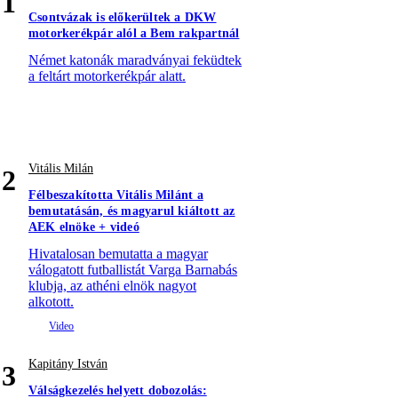
1
Csontvázak is előkerültek a DKW
motorkerékpár alól a Bem rakpartnál
Német katonák maradványai feküdtek
a feltárt motorkerékpár alatt.
Vitális Milán
2
Félbeszakította Vitális Milánt a
bemutatásán, és magyarul kiáltott az
AEK elnöke + videó
Hivatalosan bemutatta a magyar
válogatott futballistát Varga Barnabás
klubja, az athéni elnök nagyot
alkotott.
Kapitány István
3
Válságkezelés helyett dobozolás: