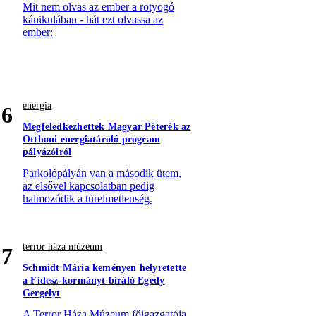
Mit nem olvas az ember a rotyogó
kánikulában - hát ezt olvassa az
ember:
energia
6
Megfeledkezhettek Magyar Péterék az
Otthoni energiatároló program
pályázóiról
Parkolópályán van a második ütem,
az elsővel kapcsolatban pedig
halmozódik a türelmetlenség.
terror háza múzeum
7
Schmidt Mária keményen helyretette
a Fidesz-kormányt bíráló Egedy
Gergelyt
A Terror Háza Múzeum főigazgatója