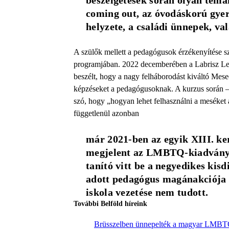
beszélgetések során olyan témáka
coming out, az óvodáskorú gyer
helyzete, a családi ünnepek, va
A szülők mellett a pedagógusok érzékenyítése s
programjában. 2022 decemberében a Labrisz Le
beszélt, hogy a nagy felháborodást kiváltó Mes
képzéseket a pedagógusoknak. A kurzus során – 
szó, hogy „hogyan lehet felhasználni a meséket
függetlenül azonban
már 2021-ben az egyik XIII. kerü
megjelent az LMBTQ-kiadvány, a
tanító vitt be a negyedikes kis
adott pedagógus magánakciója vo
iskola vezetése nem tudott.
További Belföld híreink
Brüsszelben ünnepelték a magyar LMB