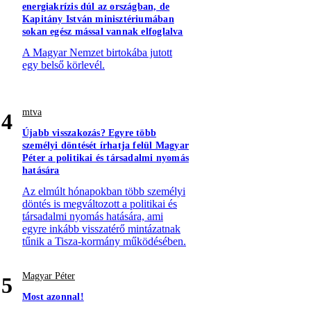
energiakrízis dúl az országban, de
Kapitány István minisztériumában
sokan egész mással vannak elfoglalva
A Magyar Nemzet birtokába jutott
egy belső körlevél.
mtva
4
Újabb visszakozás? Egyre több
személyi döntését írhatja felül Magyar
Péter a politikai és társadalmi nyomás
hatására
Az elmúlt hónapokban több személyi
döntés is megváltozott a politikai és
társadalmi nyomás hatására, ami
egyre inkább visszatérő mintázatnak
tűnik a Tisza-kormány működésében.
Magyar Péter
5
Most azonnal!