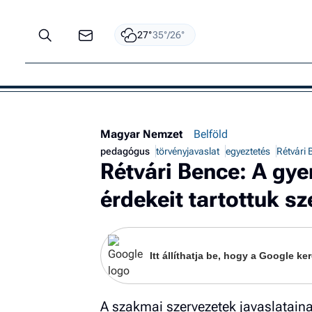
27°
35°/26°
Magyar Nemzet
Belföld
pedagógus
törvényjavaslat
egyeztetés
Rétvári
Rétvári Bence: A gy
érdekeit tartottuk sz
Itt állíthatja be, hogy a Google 
A szakmai szervezetek javaslatai