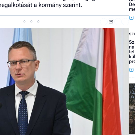
 megalkotását a kormány szerint.
De
me
0
0
0
sz
Sz
na
fe
kü
pr