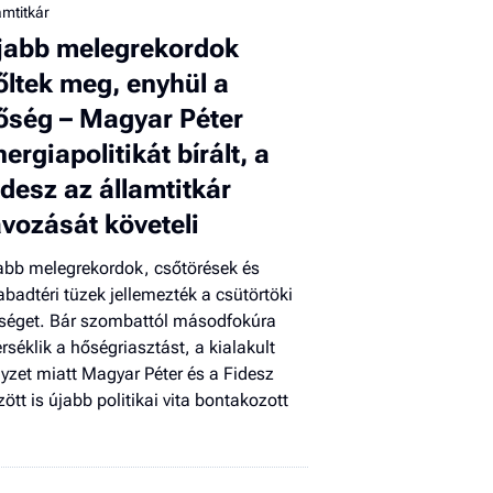
amtitkár
El
jabb melegrekordok
az
új
őltek meg, enyhül a
őség – Magyar Péter
nergiapolitikát bírált, a
idesz az államtitkár
ávozását követeli
abb melegrekordok, csőtörések és
abadtéri tüzek jellemezték a csütörtöki
séget. Bár szombattól másodfokúra
rséklik a hőségriasztást, a kialakult
lyzet miatt Magyar Péter és a Fidesz
zött is újabb politikai vita bontakozott