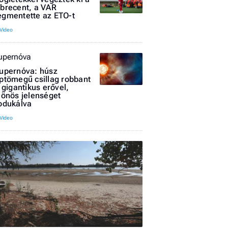
brecent, a VAR
gmentette az ETO-t
upernóva
upernóva: húsz
I
ptömegű csillag robbant
l gigantikus erővel,
E
lönös jelenséget
odukálva
G
P
Jobba
- heti
vélem
Fel
a hí