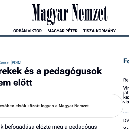
ORBÁN VIKTOR
MAGYAR PÉTER
TISZA-KORMÁNY
F
 Bence
PDSZ
erekek és a pedagógusok
em előtt
Re
Vi
já
ke
vi
keresőben elsők között legyen a Magyar Nemzet
D
nak befogadása előzte meg a pedagógus-
Sz