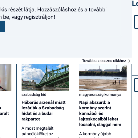
L
kis részét látja. Hozzászóláshoz és a további
be, vagy regisztráljon!
S
Tovább az összes cikkhez
szabadság híd
magyarország kormánya
Háborús arzenál miatt
Napi abszurd: a
s
lezárják a Szabadság
kormány szerint
aralt
hidat és a budai
kannából és
rakpartot
lajtoskocsiból lehet
locsolni, slaggal nem
A most megtalált
páncélöklöket az
A kormány újabb