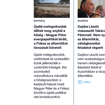
kormány
ausztria
Újabb melegrekordok
Gajdos László
dőltek meg, enyhül a
visszaszólt Takác
hőség – Magyar Péter
Péternek: Nem ny
energiapolitikát bírált,
az államtitkár,
a Fidesz az államtitkár
válságkezelési
távozását követeli
feladatot végzett
Újabb melegrekordok,
Gajdos László szer
csőtörések és szabadtéri
nem szabadságon v
tüzek jellemezték a
hanem válságkezel
csütörtöki hőséget. Bár
feladatot látott el
szombattól
Ausztriában a vízü
másodfokúra mérséklik
államtitkár.
a hőségriasztást, a
kialakult helyzet miatt
Magyar Péter és a Fidesz
között is újabb politikai
vita bontakozott ki.