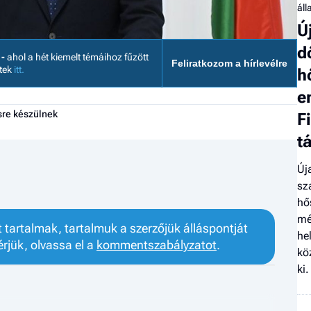
áll
Ú
d
 -
ahol a hét kiemelt témáihoz fűzött
Feliratkozom a hírlevélre
etek
itt.
h
e
sre készülnek
F
t
Új
sz
hő
mé
tartalmak, tartalmuk a szerzőjük álláspontját
he
érjük, olvassa el a
kommentszabályzatot
.
kö
ki.