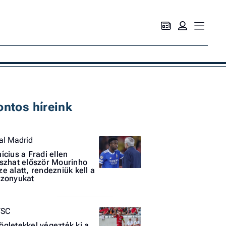
Ke
ontos híreink
al Madrid
nícius a Fradi ellen
tszhat először Mourinho
ze alatt, rendezniük kell a
szonyukat
VSC
ögletekkel végezték ki a