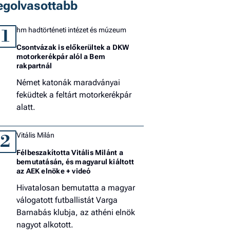
egolvasottabb
hm hadtörténeti intézet és múzeum
1
Csontvázak is előkerültek a DKW
motorkerékpár alól a Bem
rakpartnál
Német katonák maradványai
feküdtek a feltárt motorkerékpár
alatt.
Vitális Milán
2
Félbeszakította Vitális Milánt a
bemutatásán, és magyarul kiáltott
az AEK elnöke + videó
Hivatalosan bemutatta a magyar
válogatott futballistát Varga
Barnabás klubja, az athéni elnök
nagyot alkotott.