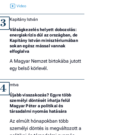
Kapitány István
3
Válságkezelés helyett dobozolás:
energiakrízis dúl az országban, de
Kapitány István minisztériumában
sokan egész mással vannak
elfoglalva
A Magyar Nemzet birtokába jutott
egy belső körlevél.
mtva
4
Újabb visszakozás? Egyre több
személyi döntését írhatja felül
Magyar Péter a politikai és
társadalmi nyomás hatására
Az elmúlt hónapokban több
személyi döntés is megváltozott a