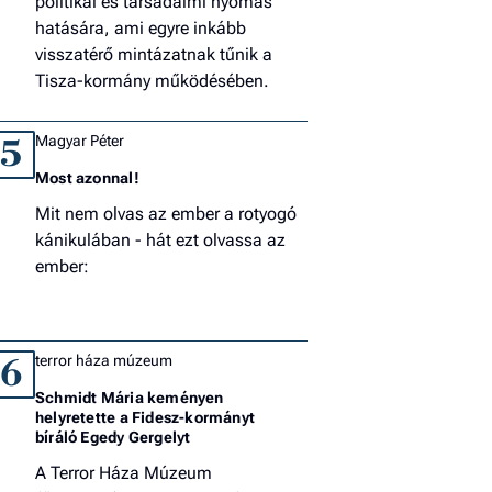
politikai és társadalmi nyomás
hatására, ami egyre inkább
visszatérő mintázatnak tűnik a
Tisza-kormány működésében.
Magyar Péter
5
Most azonnal!
Mit nem olvas az ember a rotyogó
kánikulában - hát ezt olvassa az
ember:
terror háza múzeum
6
Schmidt Mária keményen
helyretette a Fidesz-kormányt
bíráló Egedy Gergelyt
A Terror Háza Múzeum