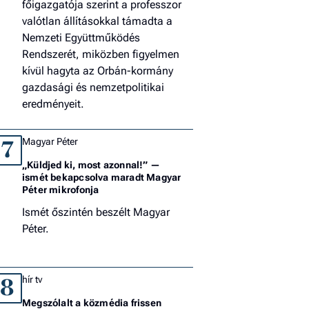
főigazgatója szerint a professzor
valótlan állításokkal támadta a
Nemzeti Együttműködés
Rendszerét, miközben figyelmen
kívül hagyta az Orbán-kormány
gazdasági és nemzetpolitikai
eredményeit.
Magyar Péter
7
„Küldjed ki, most azonnal!” —
ismét bekapcsolva maradt Magyar
Péter mikrofonja
Ismét őszintén beszélt Magyar
Péter.
hír tv
8
Megszólalt a közmédia frissen