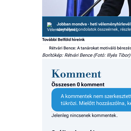
Jobban mondva - heti véleményhírlevél
személyes gondolatok összeérnek, részl
További Belföld híreink
Rétvári Bence: A tanárokat motiváló bérezé
Borítókép: Rétvári Bence (Fotó: Illyés Tibor)
Komment
Összesen 0 komment
A kommentek nem szerkesztett 
tükrözi. Mielőtt hozzászólna, k
Jelenleg nincsenek kommentek.