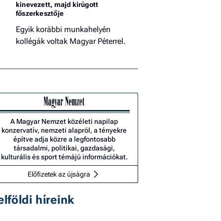
kinevezett, majd kirúgott
főszerkesztője
Egyik korábbi munkahelyén
kollégák voltak Magyar Péterrel.
A Magyar Nemzet közéleti napilap
konzervatív, nemzeti alapról, a tényekre
építve adja közre a legfontosabb
társadalmi, politikai, gazdasági,
kulturális és sport témájú információkat.
Előfizetek az újságra
elföldi híreink