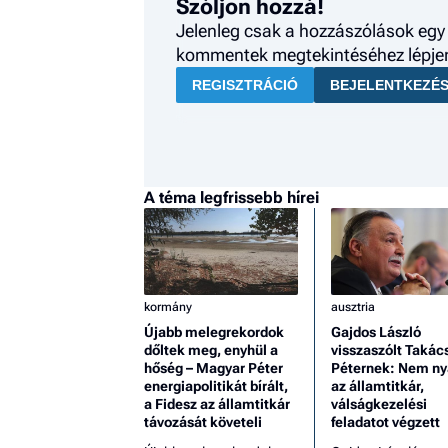
Szóljon hozzá!
Jelenleg csak a hozzászólások egy 
kommentek megtekintéséhez lépjen 
REGISZTRÁCIÓ
BEJELENTKEZÉ
A téma legfrissebb hírei
kormány
ausztria
Újabb melegrekordok
Gajdos László
dőltek meg, enyhül a
visszaszólt Takác
hőség – Magyar Péter
Péternek: Nem ny
energiapolitikát bírált,
az államtitkár,
a Fidesz az államtitkár
válságkezelési
távozását követeli
feladatot végzett