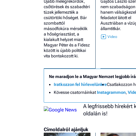
Újabb melegrekordok,
Gajdos László szer
csőtörések és szabadtéri
nem szabadságon v
tüzek jellemezték a
hanem válságkezel
csütörtöki hőséget. Bár
feladatot látott el
szombattól
Ausztriában a vízü
másodfokúra mérséklik
államtitkár.
a hőségriasztást, a
kialakult helyzet miatt
Magyar Péter és a Fidesz
között is újabb politikai
vita bontakozott ki.
Ne maradjon le a Magyar Nemzet legjobb írá
Iratkozzon fel hírlevelünkre
Csatlakozzon 
Kövesse csatornáinkat
Instagrammon
,
Vid
A legfrissebb hírekért
oldalán is!
Címoldalról ajánljuk