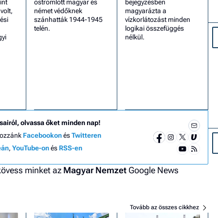
int
ostromlott magyar és
bejegyzésben
olt,
német védőknek
magyarázta a
ési
szánhatták 1944-1945
vízkorlátozást minden
telén.
logikai összefüggés
gyi
nélkül.
sairól, olvassa őket minden nap!
hozzánk
Facebookon
és
Twitteren
eán
,
YouTube-on
és
RSS-en
 kövess minket az
Magyar Nemzet
Google News
Tovább az összes cikkhez