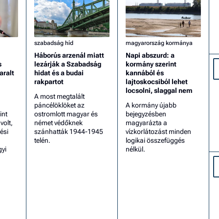
szabadság híd
magyarország kormánya
Háborús arzenál miatt
Napi abszurd: a
s
lezárják a Szabadság
kormány szerint
aralt
hidat és a budai
kannából és
rakpartot
lajtoskocsiból lehet
locsolni, slaggal nem
A most megtalált
páncélöklöket az
A kormány újabb
int
ostromlott magyar és
bejegyzésben
olt,
német védőknek
magyarázta a
ési
szánhatták 1944-1945
vízkorlátozást minden
telén.
logikai összefüggés
gyi
nélkül.