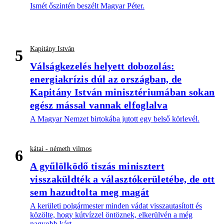
Ismét őszintén beszélt Magyar Péter.
Kapitány István
5
Válságkezelés helyett dobozolás:
energiakrízis dúl az országban, de
Kapitány István minisztériumában sokan
egész mással vannak elfoglalva
A Magyar Nemzet birtokába jutott egy belső körlevél.
kátai - németh vilmos
6
A gyűlölködő tiszás minisztert
visszaküldték a választókerületébe, de ott
sem hazudtolta meg magát
A kerületi polgármester minden vádat visszautasított és
közölte, hogy kútvízzel öntöznek, elkerülvén a még
nagyobb kárt.