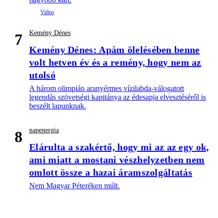
Kemény Dénes
7
Kemény Dénes: Apám ölelésében benne
volt hetven év és a remény, hogy nem az
utolsó
A három olimpián aranyérmes vízilabda-válogatott
legendás szövetségi kapitánya az édesapja elvesztéséről is
beszélt lapunknak.
napenergia
8
Elárulta a szakértő, hogy mi az az egy ok,
ami miatt a mostani vészhelyzetben nem
omlott össze a hazai áramszolgáltatás
Nem Magyar Péteréken múlt.