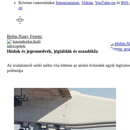
Kövesse csatornáinkat
Instagrammon
,
Videán
,
YouTube-on
és
RSS-
en
Brém-Nagy Ferenc
krasznahorkai lászló
Hódok és jegesmedvék, jégtáblák és uszadékfa
Az irodalomról szóló széles vita lehetne az utolsó évtizedek egyik legfont
polémiája.