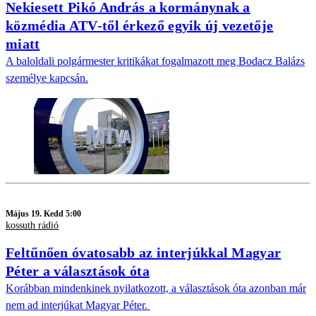
Nekiesett Pikó András a kormánynak a
közmédia ATV-től érkező egyik új vezetője
miatt
A baloldali polgármester kritikákat fogalmazott meg Bodacz Balázs
személye kapcsán.
Május 19. Kedd 5:00
kossuth rádió
Feltűnően óvatosabb az interjúkkal Magyar
Péter a választások óta
Korábban mindenkinek nyilatkozott, a választások óta azonban már
nem ad interjúkat Magyar Péter.