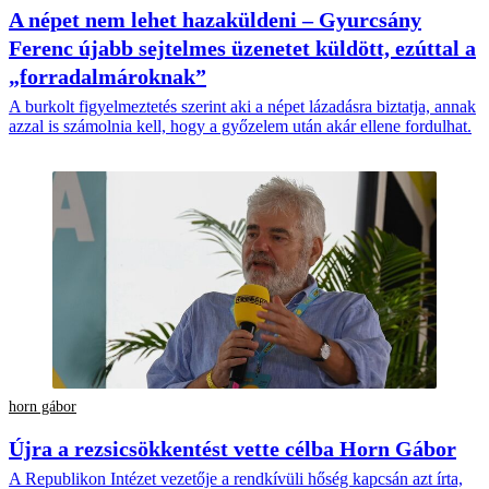
A népet nem lehet hazaküldeni – Gyurcsány
Ferenc újabb sejtelmes üzenetet küldött, ezúttal a
„forradalmároknak”
A burkolt figyelmeztetés szerint aki a népet lázadásra biztatja, annak
azzal is számolnia kell, hogy a győzelem után akár ellene fordulhat.
horn gábor
Újra a rezsicsökkentést vette célba Horn Gábor
A Republikon Intézet vezetője a rendkívüli hőség kapcsán azt írta,