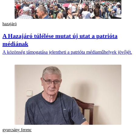
hazajáró
A Hazajáró túlélése mutat új utat a patrióta
médiának
A közönség támogatása jelentheti a patrióta médiaműhelyek jövőjét.
gyurcsány ferenc