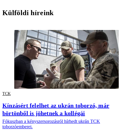
Külföldi híreink
TCK
Kínzásért felelhet az ukrán toborzó, már
börtönből is jöhetnek a kollégái
Fókuszban a kényszersorozásról hírhedt ukrán TCK
toborzóemberei.