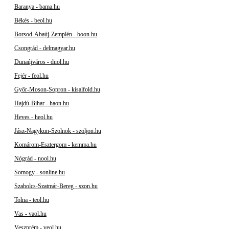
Baranya - bama.hu
Békés - beol.hu
Borsod-Abaúj-Zemplén - boon.hu
Csongrád - delmagyar.hu
Dunaújváros - duol.hu
Fejér - feol.hu
Győr-Moson-Sopron - kisalfold.hu
Hajdú-Bihar - haon.hu
Heves - heol.hu
Jász-Nagykun-Szolnok - szoljon.hu
Komárom-Esztergom - kemma.hu
Nógrád - nool.hu
Somogy - sonline.hu
Szabolcs-Szatmár-Bereg - szon.hu
Tolna - teol.hu
Vas - vaol.hu
Veszprém - veol.hu