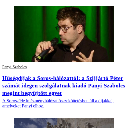
Panyi Szabolcs
Hűségdíjak a Soros-hálózattól: a Szijjártó Péter
számát idegen szolgálatnak kiadó Panyi Szabolcs
megint begyűjtött egyet
A Soros-féle intézményhálózat összeköttetésben áll a díjakkal,
amelyeket Panyi elhoz.