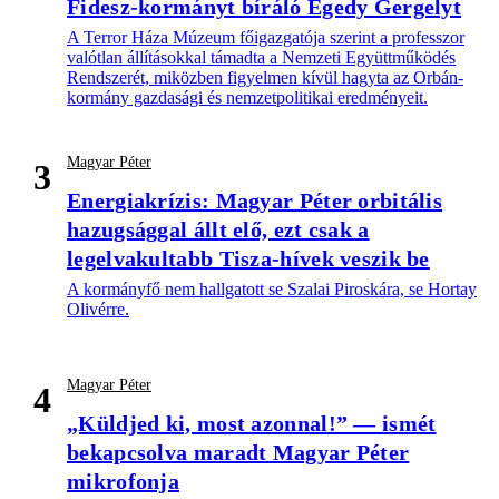
Fidesz-kormányt bíráló Egedy Gergelyt
A Terror Háza Múzeum főigazgatója szerint a professzor
valótlan állításokkal támadta a Nemzeti Együttműködés
Rendszerét, miközben figyelmen kívül hagyta az Orbán-
kormány gazdasági és nemzetpolitikai eredményeit.
Magyar Péter
3
Energiakrízis: Magyar Péter orbitális
hazugsággal állt elő, ezt csak a
legelvakultabb Tisza-hívek veszik be
A kormányfő nem hallgatott se Szalai Piroskára, se Hortay
Olivérre.
Magyar Péter
4
„Küldjed ki, most azonnal!” — ismét
bekapcsolva maradt Magyar Péter
mikrofonja