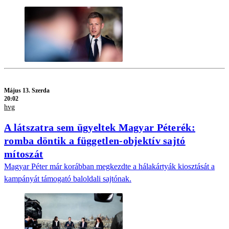
Május 13. Szerda
20:02
hvg
A látszatra sem ügyeltek Magyar Péterék:
romba döntik a független-objektív sajtó
mítoszát
Magyar Péter már korábban megkezdte a hálakártyák kiosztását a
kampányát támogató baloldali sajtónak.