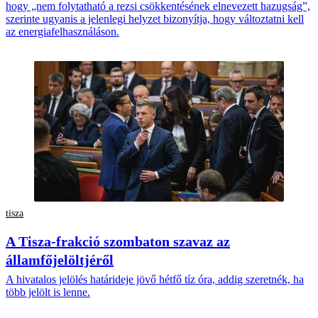
hogy „nem folytatható a rezsi csökkentésének elnevezett hazugság”,
szerinte ugyanis a jelenlegi helyzet bizonyítja, hogy változtatni kell
az energiafelhasználáson.
tisza
A Tisza-frakció szombaton szavaz az
államfőjelöltjéről
A hivatalos jelölés határideje jövő hétfő tíz óra, addig szeretnék, ha
több jelölt is lenne.