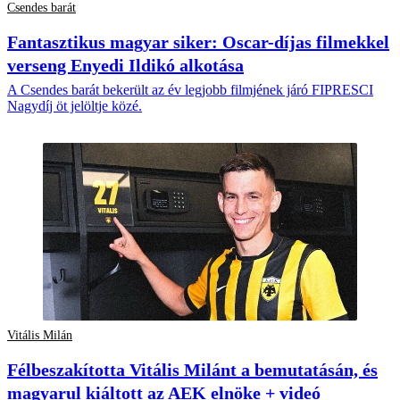
Csendes barát
Fantasztikus magyar siker: Oscar-díjas filmekkel
verseng Enyedi Ildikó alkotása
A Csendes barát bekerült az év legjobb filmjének járó FIPRESCI
Nagydíj öt jelöltje közé.
Vitális Milán
Félbeszakította Vitális Milánt a bemutatásán, és
magyarul kiáltott az AEK elnöke + videó