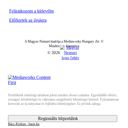
Feliratkozom a hírlevélre
Előfizetek az újságra
A Magyar Nemzet kiadója a Mediaworks Hungary Zrt. ©
Minden jog fenntartva
© 2026
Portfóliónk minőségi tartalmat jelent minden olvasó számára. Egyedülálló elérést,
országos lefedettséget és változatos megjelenési lehetőséget biztosít. Folyamatosan
keressük az új irányokat és fejlődési lehetőségeket. Ez jövőnk záloga.
Regionális hírportálok
Bács-Kiskun - baon.hu