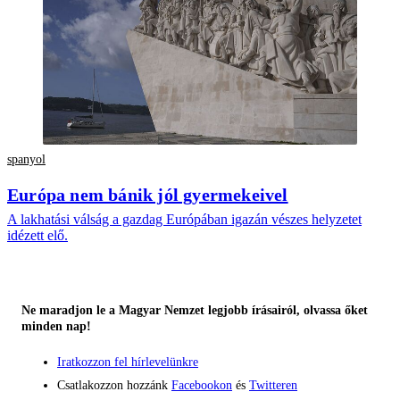
spanyol
Európa nem bánik jól gyermekeivel
A lakhatási válság a gazdag Európában igazán vészes helyzetet
idézett elő.
Ne maradjon le a Magyar Nemzet legjobb írásairól, olvassa őket
minden nap!
Iratkozzon fel hírlevelünkre
Csatlakozzon hozzánk
Facebookon
és
Twitteren