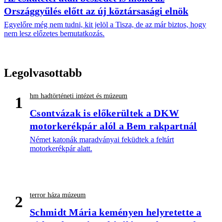
Országgyűlés előtt az új köztársasági elnök
Egyelőre még nem tudni, kit jelöl a Tisza, de az már biztos, hogy
nem lesz előzetes bemutatkozás.
Legolvasottabb
hm hadtörténeti intézet és múzeum
1
Csontvázak is előkerültek a DKW
motorkerékpár alól a Bem rakpartnál
Német katonák maradványai feküdtek a feltárt
motorkerékpár alatt.
terror háza múzeum
2
Schmidt Mária keményen helyretette a