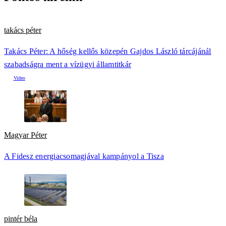
takács péter
Takács Péter: A hőség kellős közepén Gajdos László tárcájánál
szabadságra ment a vízügyi államtitkár
Magyar Péter
A Fidesz energiacsomagjával kampányol a Tisza
pintér béla