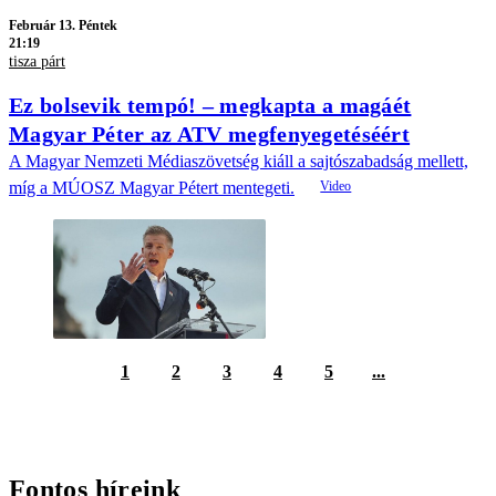
Február 13. Péntek
21:19
tisza párt
Ez bolsevik tempó! – megkapta a magáét
Magyar Péter az ATV megfenyegetéséért
A Magyar Nemzeti Médiaszövetség kiáll a sajtószabadság mellett,
míg a MÚOSZ Magyar Pétert mentegeti.
1
2
3
4
5
...
Fontos híreink