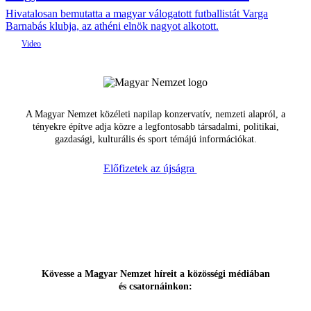
Hivatalosan bemutatta a magyar válogatott futballistát Varga
Barnabás klubja, az athéni elnök nagyot alkotott.
A Magyar Nemzet közéleti napilap konzervatív, nemzeti alapról, a
tényekre építve adja közre a legfontosabb társadalmi, politikai,
gazdasági, kulturális és sport témájú információkat.
Előfizetek az újságra
Kövesse a Magyar Nemzet híreit a közösségi médiában
és csatornáinkon: