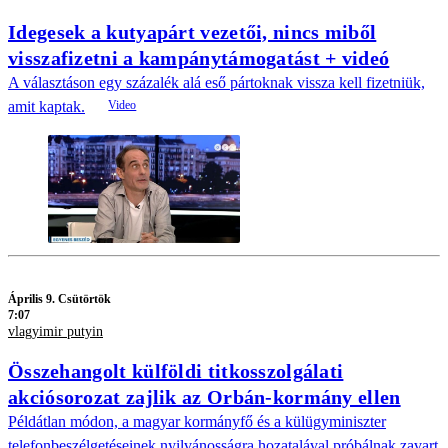
Idegesek a kutyapárt vezetői, nincs miből
visszafizetni a kampánytámogatást + videó
A választáson egy százalék alá eső pártoknak vissza kell fizetniük,
amit kaptak.
Április 9. Csütörtök
7:07
vlagyimir putyin
Összehangolt külföldi titkosszolgálati
akciósorozat zajlik az Orbán-kormány ellen
Példátlan módon, a magyar kormányfő és a külügyminiszter
telefonbeszélgetéseinek nyilvánosságra hozatalával próbálnak zavart