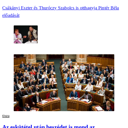
Csákányi Eszter és Thuróczy Szabolcs is otthagyja Pintér Béla
előadását
tisza
Az eskütétel után beszédet is mond az