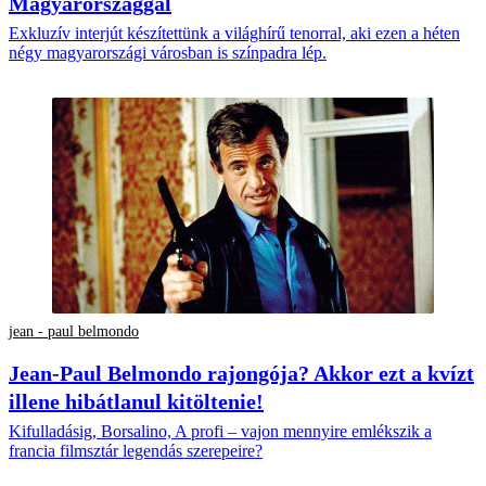
Magyarországgal
Exkluzív interjút készítettünk a világhírű tenorral, aki ezen a héten
négy magyarországi városban is színpadra lép.
jean - paul belmondo
Jean-Paul Belmondo rajongója? Akkor ezt a kvízt
illene hibátlanul kitöltenie!
Kifulladásig, Borsalino, A profi – vajon mennyire emlékszik a
francia filmsztár legendás szerepeire?