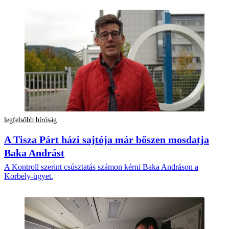
legfelsőbb bíróság
A Tisza Párt házi sajtója már bőszen mosdatja
Baka Andrást
A Kontroll szerint csúsztatás számon kérni Baka Andráson a
Korbely-ügyet.