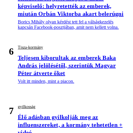
képviselő: helyretették az emberek,
miután Orbán Viktorba akart belerúgni
Borics Mihály olyan kérdést tett fel a válságkezelés
kapcsán Facebook-posztjában, amit nem kellett volna.
Tisza-kormány
6
Teljesen kiborultak az emberek Baka
András jelölésétől, szerintük Magyar
Péter átverte őket
Volt itt minden, mint a piacon.
gyilkosság
7
Élő adásban gyilkolják meg az
influenszereket, a kormány tehetetlen +
videó