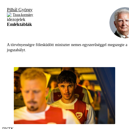
Pilhál György
Tisza-kormány
Emléktáblák
A törvényességre fölesküdött miniszter nemes egyszerűséggel megszegte a
jogszabályt.
DVTK