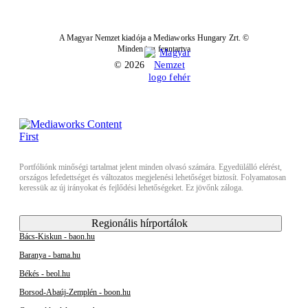
A Magyar Nemzet kiadója a Mediaworks Hungary Zrt. ©
Minden jog fenntartva
© 2026
Portfóliónk minőségi tartalmat jelent minden olvasó számára. Egyedülálló elérést,
országos lefedettséget és változatos megjelenési lehetőséget biztosít. Folyamatosan
keressük az új irányokat és fejlődési lehetőségeket. Ez jövőnk záloga.
Regionális hírportálok
Bács-Kiskun - baon.hu
Baranya - bama.hu
Békés - beol.hu
Borsod-Abaúj-Zemplén - boon.hu