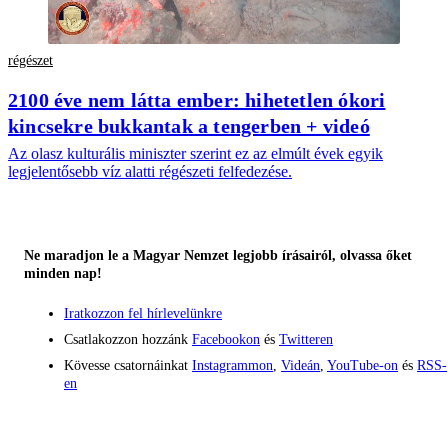
régészet
2100 éve nem látta ember: hihetetlen ókori
kincsekre bukkantak a tengerben + videó
Az olasz kulturális miniszter szerint ez az elmúlt évek egyik
legjelentősebb víz alatti régészeti felfedezése.
Ne maradjon le a Magyar Nemzet legjobb írásairól, olvassa őket
minden nap!
Iratkozzon fel hírlevelünkre
Csatlakozzon hozzánk
Facebookon
és
Twitteren
Kövesse csatornáinkat
Instagrammon
,
Videán
,
YouTube-on
és
RSS-
en