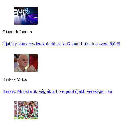
Gianni Infantino
Újabb pikáns részletek derültek ki Gianni Infantino szeretőjéről
Kerkez Milos
Kerkez Milost ütik-vágják a Liverpool újabb veresége után