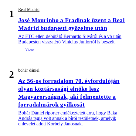
Real Madrid
1
José Mourinho a Fradinak üzent a Real
Madrid budapesti győzelme után
Az FTC ellen debütáló Bernardo Silváról és a vb után
Budapesten visszatérő Vinícius Júniorról is beszélt.
bohár dániel
2
Az 56-os forradalom 70. évfordulóján
olyan köztársasági elnöke lesz
Magyarországnak, aki felmentette a
forradalmárok gyilkosát
Bohár Dániel riporter emlékeztetett arra, hogy Baka
András tagja volt annak a bírói testületnek, amelyik
enlevelet adott Korbely Jánosnak.