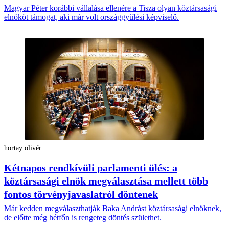
Magyar Péter korábbi vállalása ellenére a Tisza olyan köztársasági
elnököt támogat, aki már volt országgyűlési képviselő.
hortay olivér
Kétnapos rendkívüli parlamenti ülés: a
köztársasági elnök megválasztása mellett több
fontos törvényjavaslatról döntenek
Már kedden megválaszthatják Baka Andrást köztársasági elnöknek,
de előtte még hétfőn is rengeteg döntés születhet.