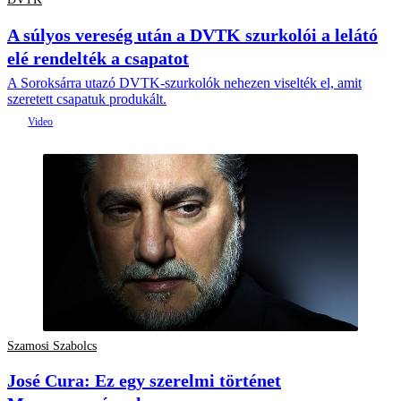
A súlyos vereség után a DVTK szurkolói a lelátó
elé rendelték a csapatot
A Soroksárra utazó DVTK-szurkolók nehezen viselték el, amit
szeretett csapatuk produkált.
Szamosi Szabolcs
José Cura: Ez egy szerelmi történet