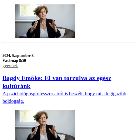
2024.
Szeptember 8.
Vasárnap 8:50
gyermek
Bagdy Emőke: El van torzulva az egész
kultúránk
A pszichológusprofesszor arról is beszélt, hogy mi a legigazibb
boldogság.