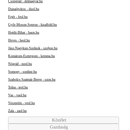
Csongrád - delmagyar.hu
Dunaújváros - duol.hu
Fejér - feol.hu
Győr-Moson-Sopron - kisalfold.hu
Hajdú-Bihar - haon.hu
Heves - heol.hu
Jász-Nagykun-Szolnok - szoljon.hu
Komárom-Esztergom - kemma.hu
Nógrád - nool.hu
Somogy - sonline.hu
Szabolcs-Szatmár-Bereg - szon.hu
Tolna - teol.hu
Vas - vaol.hu
Veszprém - veol.hu
Zala - zaol.hu
Közélet
Gazdaság