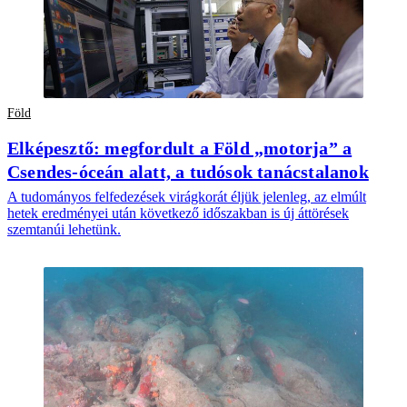
Föld
Elképesztő: megfordult a Föld „motorja” a
Csendes-óceán alatt, a tudósok tanácstalanok
A tudományos felfedezések virágkorát éljük jelenleg, az elmúlt
hetek eredményei után következő időszakban is új áttörések
szemtanúi lehetünk.