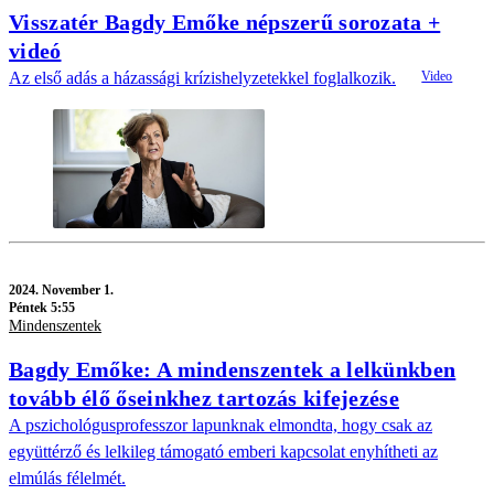
Visszatér Bagdy Emőke népszerű sorozata +
videó
Az első adás a házassági krízishelyzetekkel foglalkozik.
2024.
November 1.
Péntek 5:55
Mindenszentek
Bagdy Emőke: A mindenszentek a lelkünkben
tovább élő őseinkhez tartozás kifejezése
A pszichológusprofesszor lapunknak elmondta, hogy csak az
együttérző és lelkileg támogató emberi kapcsolat enyhítheti az
elmúlás félelmét.