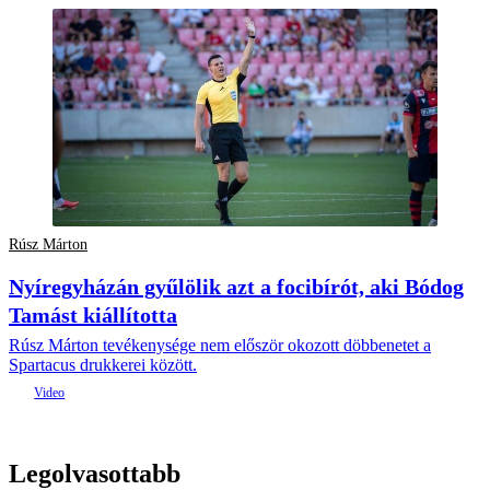
Rúsz Márton
Nyíregyházán gyűlölik azt a focibírót, aki Bódog
Tamást kiállította
Rúsz Márton tevékenysége nem először okozott döbbenetet a
Spartacus drukkerei között.
Legolvasottabb