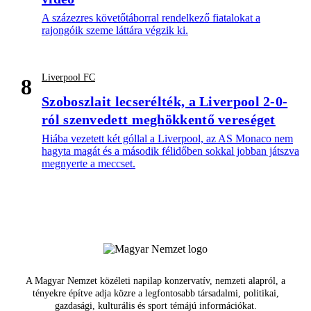
A százezres követőtáborral rendelkező fiatalokat a
rajongóik szeme láttára végzik ki.
Liverpool FC
8
Szoboszlait lecserélték, a Liverpool 2-0-
ról szenvedett meghökkentő vereséget
Hiába vezetett két góllal a Liverpool, az AS Monaco nem
hagyta magát és a második félidőben sokkal jobban játszva
megnyerte a meccset.
A Magyar Nemzet közéleti napilap konzervatív, nemzeti alapról, a
tényekre építve adja közre a legfontosabb társadalmi, politikai,
gazdasági, kulturális és sport témájú információkat.