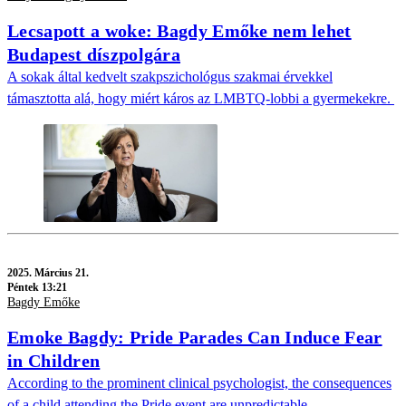
Lecsapott a woke: Bagdy Emőke nem lehet
Budapest díszpolgára
A sokak által kedvelt szakpszichológus szakmai érvekkel
támasztotta alá, hogy miért káros az LMBTQ-lobbi a gyermekekre.
2025.
Március 21.
Péntek 13:21
Bagdy Emőke
Emoke Bagdy: Pride Parades Can Induce Fear
in Children
According to the prominent clinical psychologist, the consequences
of a child attending the Pride event are unpredictable.