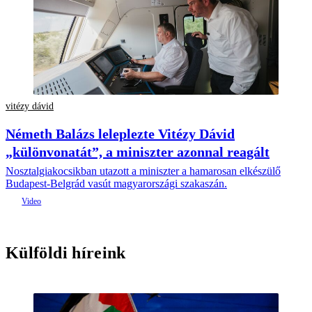
vitézy dávid
Németh Balázs leleplezte Vitézy Dávid
„különvonatát”, a miniszter azonnal reagált
Nosztalgiakocsikban utazott a miniszter a hamarosan elkészülő
Budapest-Belgrád vasút magyarországi szakaszán.
Külföldi híreink