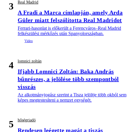
Real Madrid
3
A Fradi a Marca címlapján, amely Arda
Güler miatt felszólította Real Madridot
Ferrari-hasonlat is előkerült a Ferencváros–Real Madrid
felkészülési mérkőzés után Spanyolországban.
lomnici zoltán
4
Ifjabb Lomnici Zoltán: Baka András
bűnrészes, a jelölése több szempontból
visszás
Az alkotmányjogász szerint a Tisza jelöltje több okból sem
képes megtestesíteni a nemzet egységét.
hőségriadó
5
Rendesen leégette magát a tiszás