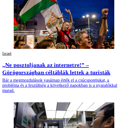
Izrael
„Ne posztoljanak az internetre!” –
Görögországban céltáblák lettek a turisták
Bár a megmozdulások vasárnap érték el a csúcspontjukat, a
probléma és a feszültség a következő napokban is a nyaralókkal
marad.