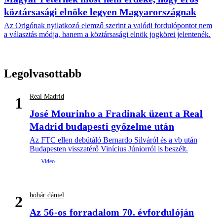
köztársasági elnöke legyen Magyarországnak
Az Origónak nyilatkozó elemző szerint a valódi fordulópontot nem
a választás módja, hanem a köztársasági elnök jogkörei jelentenék.
Legolvasottabb
Real Madrid
1
José Mourinho a Fradinak üzent a Real
Madrid budapesti győzelme után
Az FTC ellen debütáló Bernardo Silváról és a vb után
Budapesten visszatérő Vinícius Júniorról is beszélt.
bohár dániel
2
Az 56-os forradalom 70. évfordulóján