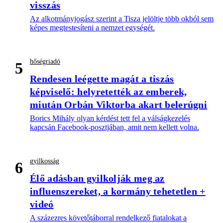
visszás
Az alkotmányjogász szerint a Tisza jelöltje több okból sem
képes megtestesíteni a nemzet egységét.
hőségriadó
5
Rendesen leégette magát a tiszás
képviselő: helyretették az emberek,
miután Orbán Viktorba akart belerúgni
Borics Mihály olyan kérdést tett fel a válságkezelés
kapcsán Facebook-posztjában, amit nem kellett volna.
gyilkosság
6
Élő adásban gyilkolják meg az
influenszereket, a kormány tehetetlen +
videó
A százezres követőtáborral rendelkező fiatalokat a