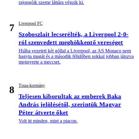
rajongóik szeme láttára végzik ki.
Liverpool FC
7
Szoboszlait lecserélték, a Liverpool 2-0-
ról szenvedett meghökkentő vereséget
Hiába vezetett két góllal a Liverpool, az AS Monaco nem
hagyta magát és a második félidőben sokkal jobban játszva
megnyerte a meccset.
Tisza-kormány
8
Teljesen kiborultak az emberek Baka
András jelölésétől, szerintük Magyar
Péter átverte őket
Volt itt minden, mint a piacon.