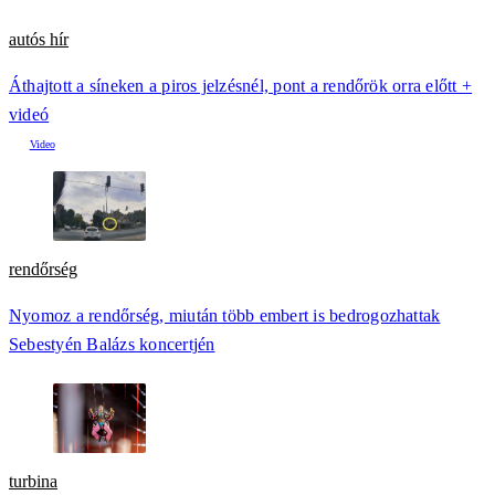
autós hír
Áthajtott a síneken a piros jelzésnél, pont a rendőrök orra előtt +
videó
rendőrség
Nyomoz a rendőrség, miután több embert is bedrogozhattak
Sebestyén Balázs koncertjén
turbina