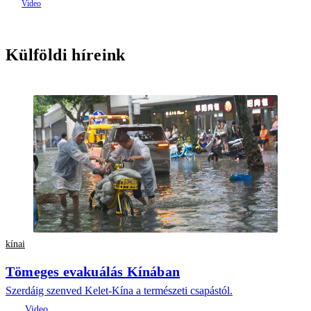
Külföldi híreink
kínai
Tömeges evakuálás Kínában
Szerdáig szenved Kelet-Kína a természeti csapástól.