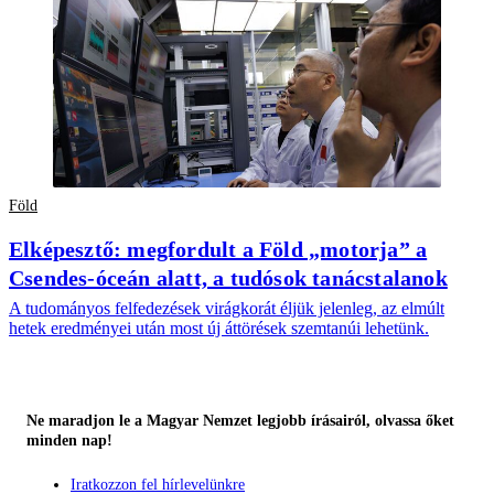
Föld
Elképesztő: megfordult a Föld „motorja” a
Csendes-óceán alatt, a tudósok tanácstalanok
A tudományos felfedezések virágkorát éljük jelenleg, az elmúlt
hetek eredményei után most új áttörések szemtanúi lehetünk.
Ne maradjon le a Magyar Nemzet legjobb írásairól, olvassa őket
minden nap!
Iratkozzon fel hírlevelünkre