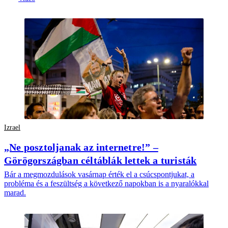
Izrael
„Ne posztoljanak az internetre!” –
Görögországban céltáblák lettek a turisták
Bár a megmozdulások vasárnap érték el a csúcspontjukat, a
probléma és a feszültség a következő napokban is a nyaralókkal
marad.