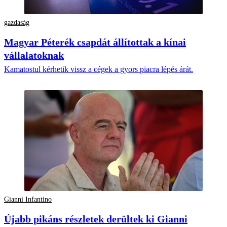
gazdaság
Magyar Péterék csapdát állítottak a kínai
vállalatoknak
Kamatostul kérhetik vissz a cégek a gyors piacra lépés árát.
Gianni Infantino
Újabb pikáns részletek derültek ki Gianni