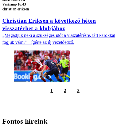
Vasárnap 16:43
christian eriksen
Christian Eriksen a következő héten
visszatérhet a klubjához
„Megadjuk neki a szükséges időt a visszatérésre, tárt karokkal
fogjuk várni” – ígérte az új vezetőedző.
1
2
3
Fontos híreink