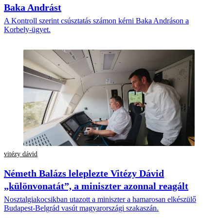
Baka Andrást
A Kontroll szerint csúsztatás számon kérni Baka Andráson a
Korbely-ügyet.
vitézy dávid
Németh Balázs leleplezte Vitézy Dávid
„különvonatát”, a miniszter azonnal reagált
Nosztalgiakocsikban utazott a miniszter a hamarosan elkészülő
Budapest-Belgrád vasút magyarországi szakaszán.