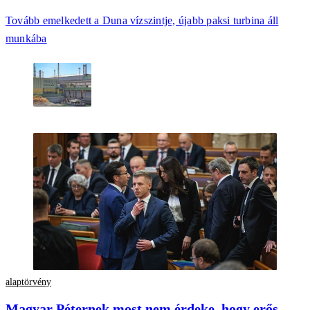
Tovább emelkedett a Duna vízszintje, újabb paksi turbina áll
munkába
alaptörvény
Magyar Péternek most nem érdeke, hogy erős