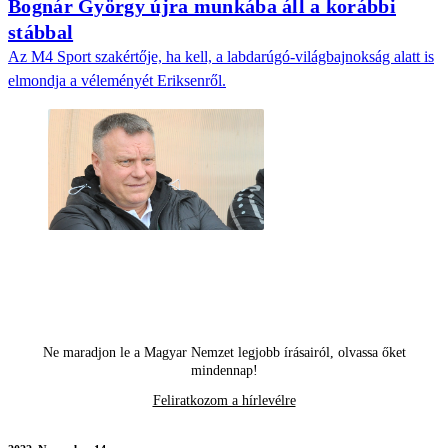
Bognár György újra munkába áll a korábbi
stábbal
Az M4 Sport szakértője, ha kell, a labdarúgó-világbajnokság alatt is
elmondja a véleményét Eriksenről.
Ne maradjon le a Magyar Nemzet legjobb írásairól, olvassa őket
mindennap!
Feliratkozom a hírlevélre