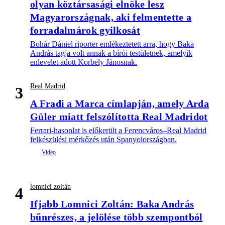
olyan köztársasági elnöke lesz
Magyarországnak, aki felmentette a
forradalmárok gyilkosát
Bohár Dániel riporter emlékeztetett arra, hogy Baka
András tagja volt annak a bírói testületnek, amelyik
enlevelet adott Korbely Jánosnak.
Real Madrid
3
A Fradi a Marca címlapján, amely Arda
Güler miatt felszólította Real Madridot
Ferrari-hasonlat is előkerült a Ferencváros–Real Madrid
felkészülési mérkőzés után Spanyolországban.
lomnici zoltán
4
Ifjabb Lomnici Zoltán: Baka András
bűnrészes, a jelölése több szempontból