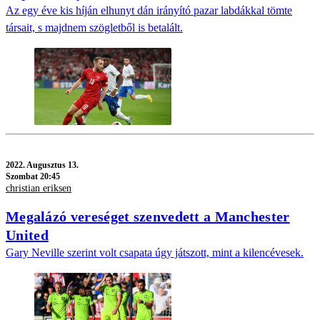
Az egy éve kis híján elhunyt dán irányító pazar labdákkal tömte
társait, s majdnem szögletből is betalált.
2022.
Augusztus 13.
Szombat 20:45
christian eriksen
Megalázó vereséget szenvedett a Manchester
United
Gary Neville szerint volt csapata úgy játszott, mint a kilencévesek.