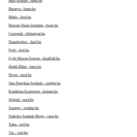
Bács-Kiskun - baon.hu
Baranya - bama.hu
Békés - beol.hu
Borsod-Abaúj-Zemplén - boon.hu
Csongrád - delmagyar.hu
Dunaújváros - duol.hu
Fejér - feol.hu
Győr-Moson-Sopron - kisalfold.hu
Hajdú-Bihar - haon.hu
Heves - heol.hu
Jász-Nagykun-Szolnok - szoljon.hu
Komárom-Esztergom - kemma.hu
Nógrád - nool.hu
Somogy - sonline.hu
Szabolcs-Szatmár-Bereg - szon.hu
Tolna - teol.hu
Vas - vaol.hu