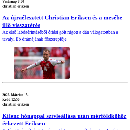
Vasárnap 8:50
christian eriksen
Az újraélesztett Christian Eriksen és a mesébe
illő visszatérés
Az első labdaérintéséből óriási gólt rúgott a dán válogatottban a
tavalyi Eb drámájának főszereplője.
2022.
Március 15.
Kedd 12:50
christian eriksen
Kilenc hónappal szívleállása után mérföldkőhöz
érkezett Eriksen