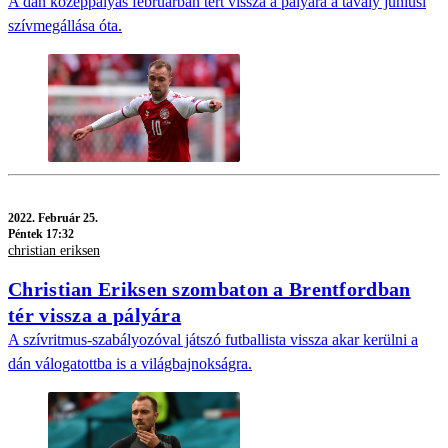
A dán középpályás februárban tért vissza a pályára a tavaly júniusi
szívmegállása óta.
2022.
Február 25.
Péntek 17:32
christian eriksen
Christian Eriksen szombaton a Brentfordban
tér vissza a pályára
A szívritmus-szabályozóval játszó futballista vissza akar kerülni a
dán válogatottba is a világbajnokságra.