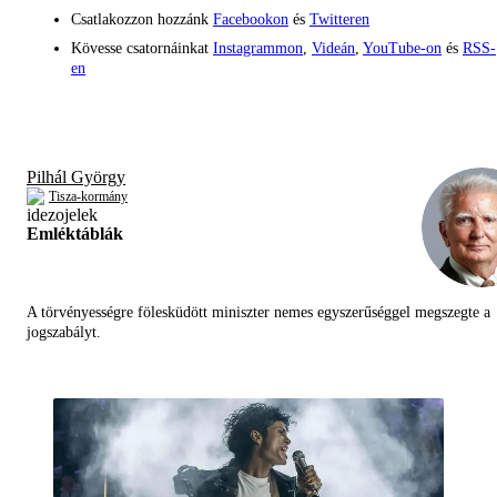
Csatlakozzon hozzánk
Facebookon
és
Twitteren
Kövesse csatornáinkat
Instagrammon
,
Videán
,
YouTube-on
és
RSS-
en
Pilhál György
Tisza-kormány
Emléktáblák
A törvényességre fölesküdött miniszter nemes egyszerűséggel megszegte a
jogszabályt.