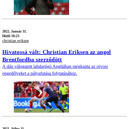
2022.
Január 31.
Hétfő 10:23
christian eriksen
Hivatossá vált: Christian Eriksen az angol
Brentfordba szerződött
A dán válogatott labdarúgó Angliában megkapta az orvosi
engedélyeket a pályafutása folytatásához.
2021.
Július 11.