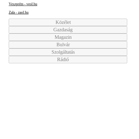
Veszprém - veol.hu
Zala - zaol.hu
Közélet
Gazdaság
Magazin
Bulvár
Szolgáltatás
Rádió