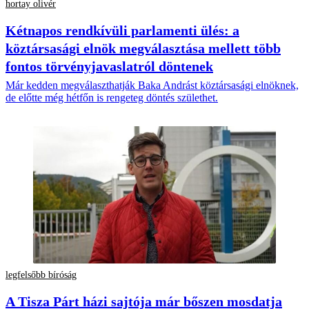
hortay olivér
Kétnapos rendkívüli parlamenti ülés: a
köztársasági elnök megválasztása mellett több
fontos törvényjavaslatról döntenek
Már kedden megválaszthatják Baka Andrást köztársasági elnöknek,
de előtte még hétfőn is rengeteg döntés születhet.
legfelsőbb bíróság
A Tisza Párt házi sajtója már bőszen mosdatja