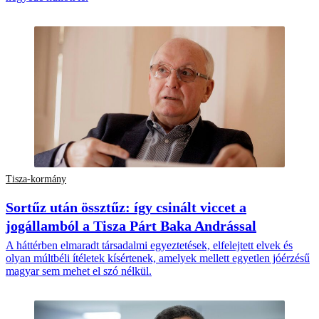
Tisza-kormány
Sortűz után össztűz: így csinált viccet a
jogállamból a Tisza Párt Baka Andrással
A háttérben elmaradt társadalmi egyeztetések, elfelejtett elvek és
olyan múltbéli ítéletek kísértenek, amelyek mellett egyetlen jóérzésű
magyar sem mehet el szó nélkül.