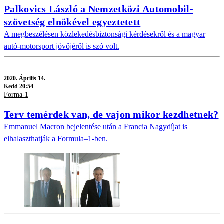
Palkovics László a Nemzetközi Automobil-
szövetség elnökével egyeztetett
A megbeszélésen közlekedésbiztonsági kérdésekről és a magyar
autó-motorsport jövőjéről is szó volt.
2020.
Április 14.
Kedd 20:54
Forma-1
Terv temérdek van, de vajon mikor kezdhetnek?
Emmanuel Macron bejelentése után a Francia Nagydíjat is
elhalaszthatják a Formula–1-ben.