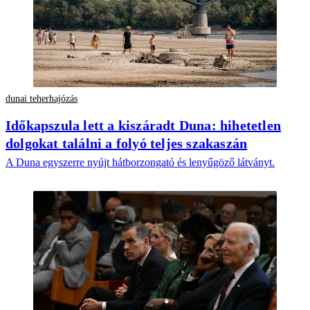
dunai teherhajózás
Időkapszula lett a kiszáradt Duna: hihetetlen
dolgokat találni a folyó teljes szakaszán
A Duna egyszerre nyújt hátborzongató és lenyűgöző látványt.