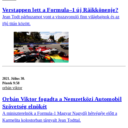
Verstappen lett a Formula–1 új Räikkönenje?
Jean Todt párhuzamot vont a visszavonuló finn világbajnok és az
ifjú titán között.
2021.
Július 30.
Péntek 9:58
orbán viktor
Orbán Viktor fogadta a Nemzetközi Automobil
Szövetség elnökét
A miniszterelnök a Formula-1 Magyar Nagydíj hétvégéje előtt a
Karmelita kolostorban tárgyalt Jean Todttal.