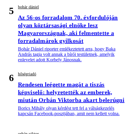
bohár dániel
5
Az 56-os forradalom 70. évfordulóján
olyan köztársasági elnöke lesz
Magyarországnak, aki felmentette a
forradalmárok gyilkosát
Bohár Dániel riporter emlékeztetett arra, hogy Baka
András tagja volt annak a bírói testületnek, amelyik
enlevelet adott Korbely Jánosnak.
hőségriadó
6
Rendesen leégette magát a tiszás
képviselő: helyretették az emberek,
miután Orbán Viktorba akart belerúgni
Borics Mihály olyan kérdést tett fel a válságkezelés
kapcsán Facebook-posztjában, amit nem kellett volna.
orbán viktor