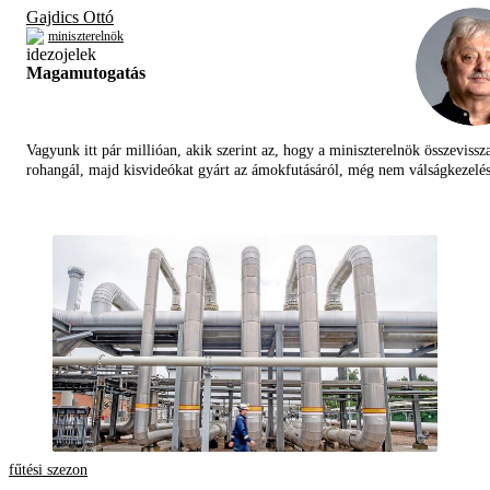
Gajdics Ottó
miniszterelnök
Magamutogatás
Vagyunk itt pár millióan, akik szerint az, hogy a miniszterelnök összevissz
rohangál, majd kisvideókat gyárt az ámokfutásáról, még nem válságkezelés
fűtési szezon