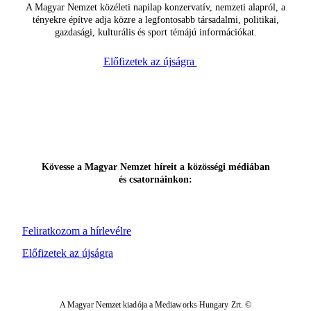
A Magyar Nemzet közéleti napilap konzervatív, nemzeti alapról, a
tényekre építve adja közre a legfontosabb társadalmi, politikai,
gazdasági, kulturális és sport témájú információkat.
Előfizetek az újságra
Kövesse a Magyar Nemzet híreit a közösségi médiában
és csatornáinkon:
Feliratkozom a hírlevélre
Előfizetek az újságra
A Magyar Nemzet kiadója a Mediaworks Hungary Zrt. ©