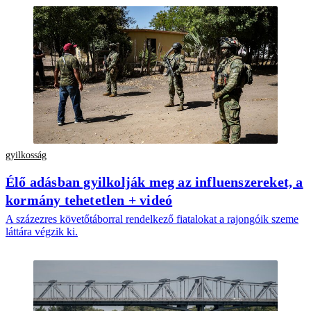
gyilkosság
Élő adásban gyilkolják meg az influenszereket, a
kormány tehetetlen + videó
A százezres követőtáborral rendelkező fiatalokat a rajongóik szeme
láttára végzik ki.