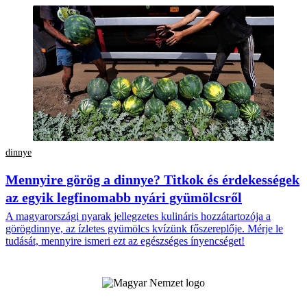
dinnye
Mennyire görög a dinnye? Titkok és érdekességek
az egyik legfinomabb nyári gyümölcsről
A magyarországi nyarak jellegzetes kulináris hozzátartozója a
görögdinnye, az ízletes gyümölcs kvízünk főszereplője. Mérje le
tudását, mennyire ismeri ezt az egészséges ínyencséget!