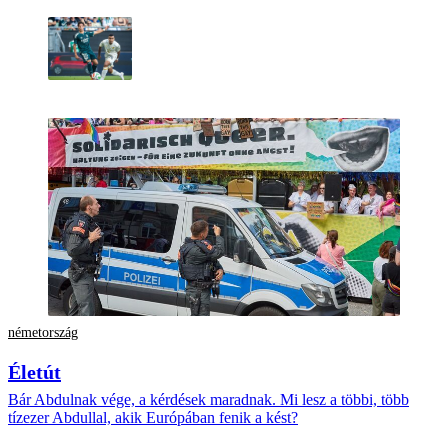
németország
Életút
Bár Abdulnak vége, a kérdések maradnak. Mi lesz a többi, több
tízezer Abdullal, akik Európában fenik a kést?