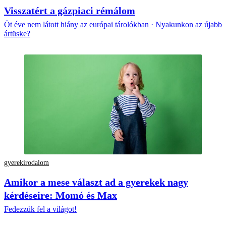
Visszatért a gázpiaci rémálom
Öt éve nem látott hiány az európai tárolókban · Nyakunkon az újabb
ártüske?
gyerekirodalom
Amikor a mese választ ad a gyerekek nagy
kérdéseire: Momó és Max
Fedezzük fel a világot!