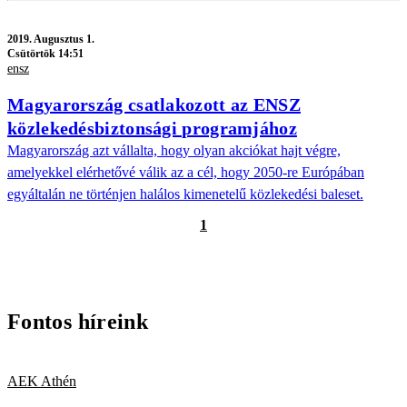
2019.
Augusztus 1.
Csütörtök 14:51
ensz
Magyarország csatlakozott az ENSZ
közlekedésbiztonsági programjához
Magyarország azt vállalta, hogy olyan akciókat hajt végre,
amelyekkel elérhetővé válik az a cél, hogy 2050-re Európában
egyáltalán ne történjen halálos kimenetelű közlekedési baleset.
1
Fontos híreink
AEK Athén