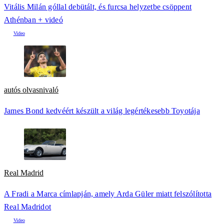
Vitális Milán góllal debütált, és furcsa helyzetbe csöppent
Athénban + videó
autós olvasnivaló
James Bond kedvéért készült a világ legértékesebb Toyotája
Real Madrid
A Fradi a Marca címlapján, amely Arda Güler miatt felszólította
Real Madridot