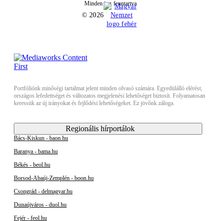
Minden jog fenntartva
© 2026
Portfóliónk minőségi tartalmat jelent minden olvasó számára. Egyedülálló elérést,
országos lefedettséget és változatos megjelenési lehetőséget biztosít. Folyamatosan
keressük az új irányokat és fejlődési lehetőségeket. Ez jövőnk záloga.
Regionális hírportálok
Bács-Kiskun - baon.hu
Baranya - bama.hu
Békés - beol.hu
Borsod-Abaúj-Zemplén - boon.hu
Csongrád - delmagyar.hu
Dunaújváros - duol.hu
Fejér - feol.hu