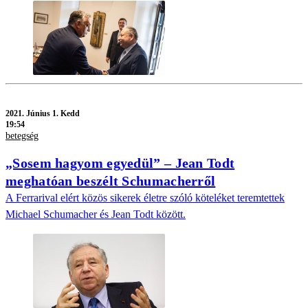
2021.
Június 1. Kedd
19:54
betegség
„Sosem hagyom egyedül” – Jean Todt
meghatóan beszélt Schumacherről
A Ferrarival elért közös sikerek életre szóló köteléket teremtettek
Michael Schumacher és Jean Todt között.