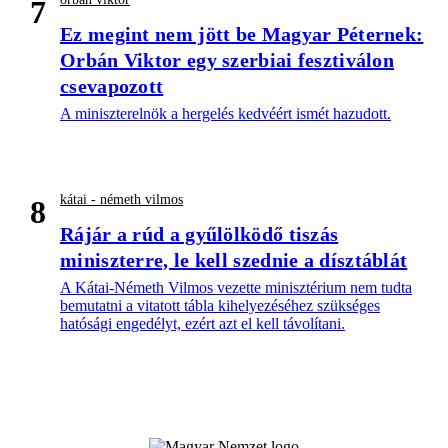
7
Ez megint nem jött be Magyar Péternek:
Orbán Viktor egy szerbiai fesztiválon
csevapozott
A miniszterelnök a hergelés kedvéért ismét hazudott.
kátai - németh vilmos
8
Rájár a rúd a gyűlölködő tiszás
miniszterre, le kell szednie a dísztáblát
A Kátai-Németh Vilmos vezette minisztérium nem tudta
bemutatni a vitatott tábla kihelyezéséhez szükséges
hatósági engedélyt, ezért azt el kell távolítani.