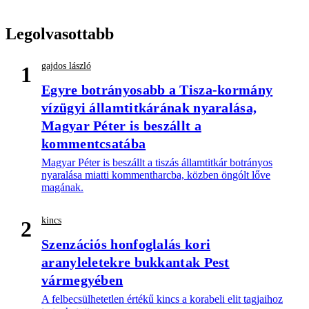
Legolvasottabb
gajdos lászló
1
Egyre botrányosabb a Tisza-kormány
vízügyi államtitkárának nyaralása,
Magyar Péter is beszállt a
kommentcsatába
Magyar Péter is beszállt a tiszás államtitkár botrányos
nyaralása miatti kommentharcba, közben öngólt lőve
magának.
kincs
2
Szenzációs honfoglalás kori
aranyleletekre bukkantak Pest
vármegyében
A felbecsülhetetlen értékű kincs a korabeli elit tagjaihoz