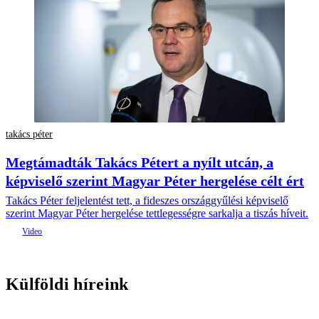
takács péter
Megtámadták Takács Pétert a nyílt utcán, a
képviselő szerint Magyar Péter hergelése célt ért
Takács Péter feljelentést tett, a fideszes országgyűlési képviselő
szerint Magyar Péter hergelése tettlegességre sarkalja a tiszás híveit.
Külföldi híreink