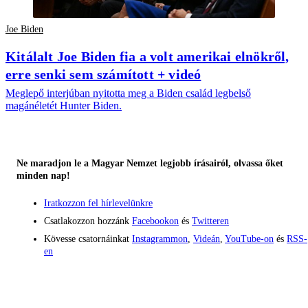
Joe Biden
Kitálalt Joe Biden fia a volt amerikai elnökről,
erre senki sem számított + videó
Meglepő interjúban nyitotta meg a Biden család legbelső
magánéletét Hunter Biden.
Ne maradjon le a Magyar Nemzet legjobb írásairól, olvassa őket
minden nap!
Iratkozzon fel hírlevelünkre
Csatlakozzon hozzánk
Facebookon
és
Twitteren
Kövesse csatornáinkat
Instagrammon
,
Videán
,
YouTube-on
és
RSS-
en