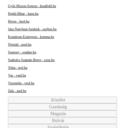
Győr-Moson-Sopron - kisalfold.hu
Hajdú-Bihar - haon.hu
Heves - heol.hu
Jász-Nagykun-Szolnok - szoljon.hu
Komárom-Esztergom - kemma.hu
Nógrád - nool.hu
Somogy - sonline.hu
Szabolcs-Szatmár-Bereg - szon.hu
Tolna - teol.hu
Vas - vaol.hu
Veszprém - veol.hu
Zala - zaol.hu
Közélet
Gazdaság
Magazin
Bulvár
Szolgáltatás