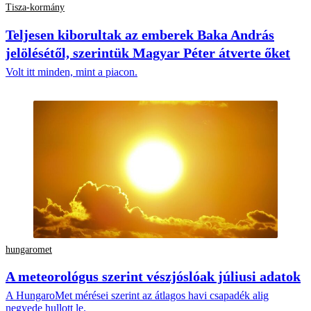
Tisza-kormány
Teljesen kiborultak az emberek Baka András
jelölésétől, szerintük Magyar Péter átverte őket
Volt itt minden, mint a piacon.
hungaromet
A meteorológus szerint vészjóslóak júliusi adatok
A HungaroMet mérései szerint az átlagos havi csapadék alig
negyede hullott le.