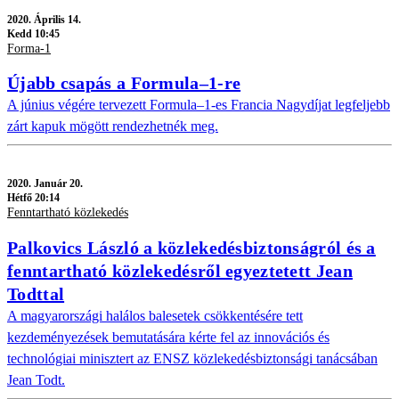
2020.
Április 14.
Kedd 10:45
Forma-1
Újabb csapás a Formula–1-re
A június végére tervezett Formula–1-es Francia Nagydíjat legfeljebb
zárt kapuk mögött rendezhetnék meg.
2020.
Január 20.
Hétfő 20:14
Fenntartható közlekedés
Palkovics László a közlekedésbiztonságról és a
fenntartható közlekedésről egyeztetett Jean
Todttal
A magyarországi halálos balesetek csökkentésére tett
kezdeményezések bemutatására kérte fel az innovációs és
technológiai minisztert az ENSZ közlekedésbiztonsági tanácsában
Jean Todt.