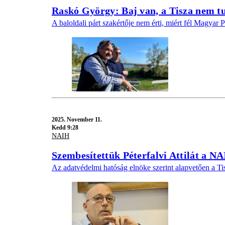
Raskó György: Baj van, a Tisza nem tu
A baloldali párt szakértője nem érti, miért fél Magyar P
2025.
November 11.
Kedd 9:28
NAIH
Szembesítettük Péterfalvi Attilát a 
Az adatvédelmi hatóság elnöke szerint alapvetően a Tis