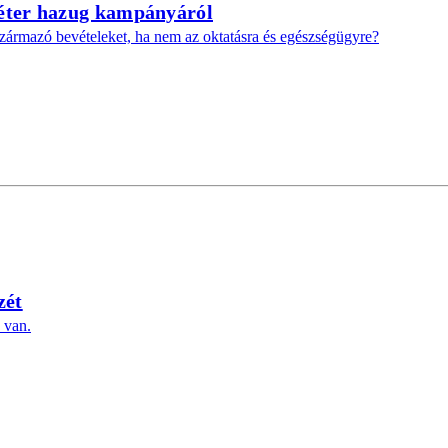
Péter hazug kampányáról
származó bevételeket, ha nem az oktatásra és egészségügyre?
zét
 van.