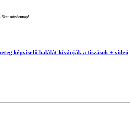
a őket mindennap!
teg képviselő halálát kívánják a tiszások + videó