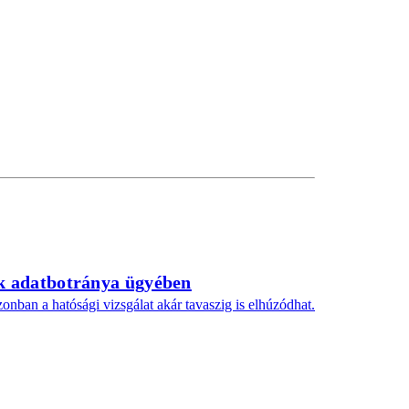
ék adatbotránya ügyében
onban a hatósági vizsgálat akár tavaszig is elhúzódhat.