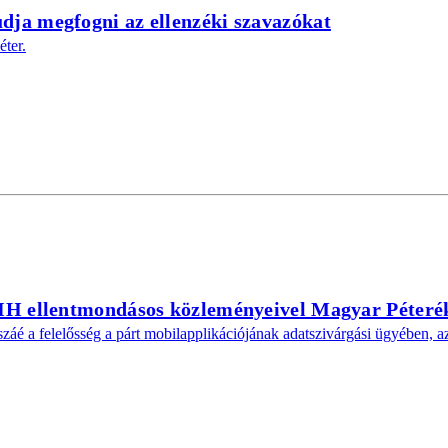
dja megfogni az ellenzéki szavazókat
éter.
NAIH ellentmondásos közleményeivel Magyar Péter
záé a felelősség a párt mobilapplikációjának adatszivárgási ügyében, az