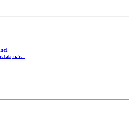
nél
as kalapozása.