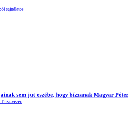
ól sajnálatos.
jainak sem jut eszébe, hogy bízzanak Magyar Péte
 Tisza-vezér.