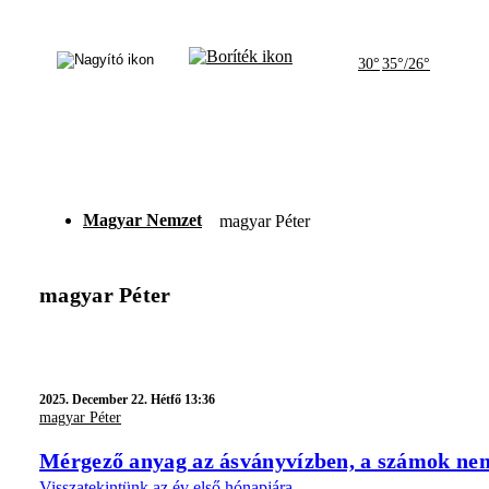
30°
35°/26°
Magyar Nemzet
magyar Péter
magyar Péter
2025.
December 22. Hétfő 13:36
magyar Péter
Mérgező anyag az ásványvízben, a számok nem 
Visszatekintünk az év első hónapjára.