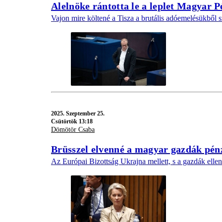
Alelnöke rántotta le a leplet Magyar 
Vajon mire költené a Tisza a brutális adóemelésükből 
2025.
Szeptember 25.
Csütörtök 13:18
Dömötör Csaba
Brüsszel elvenné a magyar gazdák pén
Az Európai Bizottság Ukrajna mellett, s a gazdák ellen