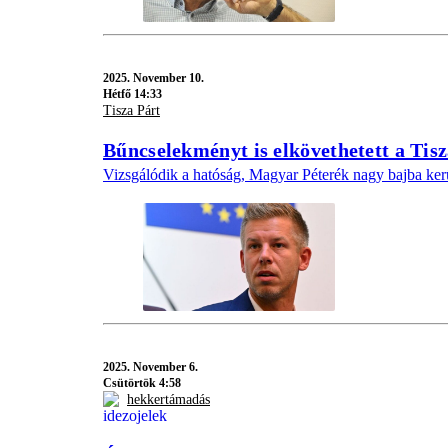
2025.
November 10.
Hétfő 14:33
Tisza Párt
Bűncselekményt is elkövethetett a Tisz
Vizsgálódik a hatóság, Magyar Péterék nagy bajba ker
2025.
November 6.
Csütörtök 4:58
hekkertámadás