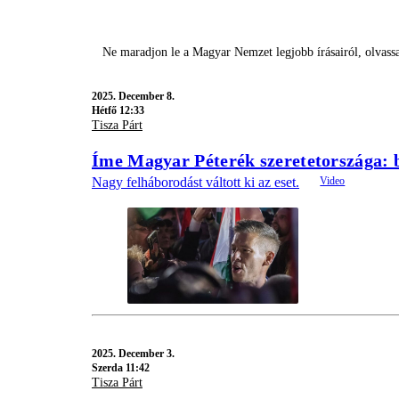
Ne maradjon le a Magyar Nemzet legjobb írásairól, olvass
2025.
December 8.
Hétfő 12:33
Tisza Párt
Íme Magyar Péterék szeretetországa: be
Nagy felháborodást váltott ki az eset.
2025.
December 3.
Szerda 11:42
Tisza Párt