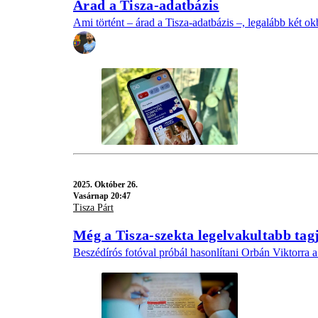
Árad a Tisza-adatbázis
Ami történt – árad a Tisza-adatbázis –, legalább két okb
2025.
Október 26.
Vasárnap 20:47
Tisza Párt
Még a Tisza-szekta legelvakultabb tag
Beszédírós fotóval próbál hasonlítani Orbán Viktorra a