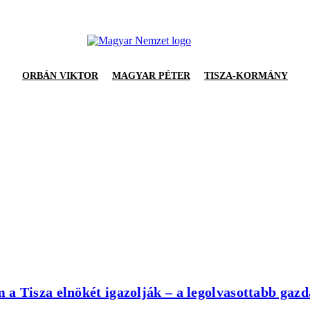
ORBÁN VIKTOR
MAGYAR PÉTER
TISZA-KORMÁNY
a Tisza elnökét igazolják – a legolvasottabb gaz