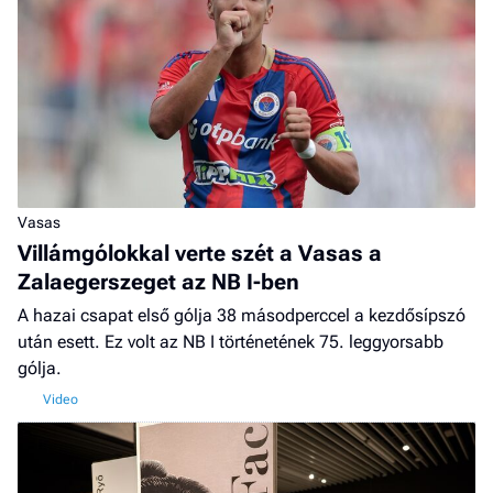
Vasas
Villámgólokkal verte szét a Vasas a
Zalaegerszeget az NB I-ben
A hazai csapat első gólja 38 másodperccel a kezdősípszó
után esett. Ez volt az NB I történetének 75. leggyorsabb
gólja.