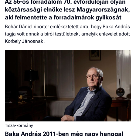
Az 56-os forradalom 70. évfordulóján olyan
köztársasági elnöke lesz Magyarországnak,
aki felmentette a forradalmárok gyilkosát
Bohár Dániel riporter emlékeztetett arra, hogy Baka András
tagja volt annak a bírói testületnek, amelyik enlevelet adott
Korbely Jánosnak.
Tisza-kormány
Baka András 2011-ben még nagy hanggal