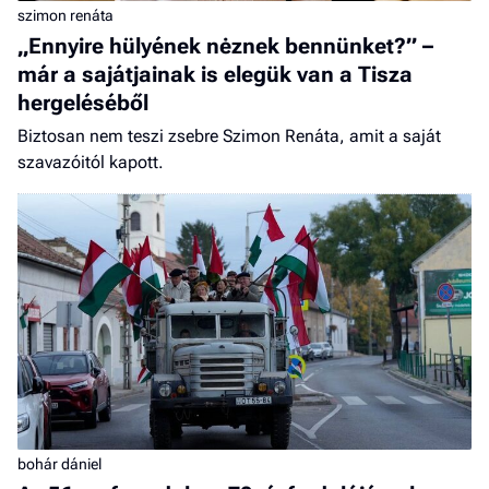
szimon renáta
„Ennyire hülyének nėznek bennünket?” –
már a sajátjainak is elegük van a Tisza
hergeléséből
Biztosan nem teszi zsebre Szimon Renáta, amit a saját
szavazóitól kapott.
bohár dániel