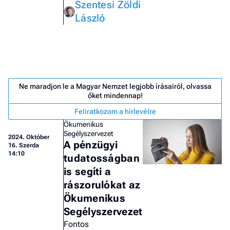
Szentesi Zöldi
László
Ne maradjon le a Magyar Nemzet legjobb írásairól, olvassa
őket mindennap!
Feliratkozom a hírlevélre
Ökumenikus
Segélyszervezet
2024.
Október
A pénzügyi
16. Szerda
14:10
tudatosságban
is segíti a
rászorulókat az
Job
Ökumenikus
- he
vél
Segélyszervezet
Fontos
F