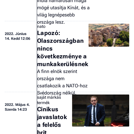
India hamarosan maga
mögé utasítja Kínát, és a
világ legnépesebb
országa lesz.
nato
Lapozó:
2022.
Június
14. Kedd 12:06
Olaszországban
nincs
következménye a
munkakerülésnek
A finn elnök szerint
országa nem
csatlakozik a NATO-hoz
Svédország nélkül.
saját márkás
termék
2022.
Május 4.
Cinikus
Szerda 14:23
javaslatok
a felelős
brit