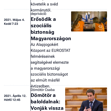
követelik a svéd
kormánytól.
depriváció
Erősödik a
2021.
Május 4.
Kedd 7:23
szociális
biztonság
Magyarországon
Az Alapjogokért
Központ az EUROSTAT
felméréseinek
segítségével elemezte
a magyarországi
szociális biztonságot
az elmúlt másfél
évtizedben.
Dömötör Csaba
Dömötör a
2021.
Április 12.
Hétfő 12:45
baloldalnak:
Vonják vissza