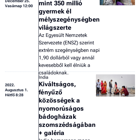
December 25.
mint 350 millió
Vasárnap 12:00
gyermek él
mélyszegénységben
világszerte
Az Egyesült Nemzetek
Szervezete (ENSZ) szerint
extrém szegénységben napi
1,90 dollárból vagy annál
kevesebből kell élniük a
családoknak.
India
Kiváltságos,
2022.
Augusztus 1.
fényűző
Hétfő 8:28
közösségek a
nyomorúságos
bádogházak
szomszédságában
+ galéria