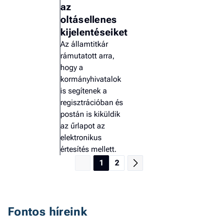
az
oltásellenes
kijelentéseiket
Az államtitkár
rámutatott arra,
hogy a
kormányhivatalok
is segítenek a
regisztrációban és
postán is kiküldik
az űrlapot az
elektronikus
értesítés mellett.
1
2
Fontos híreink