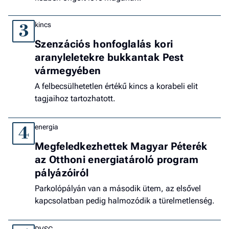
kincs
3
Szenzációs honfoglalás kori
aranyleletekre bukkantak Pest
vármegyében
A felbecsülhetetlen értékű kincs a korabeli elit
tagjaihoz tartozhatott.
energia
4
Megfeledkezhettek Magyar Péterék
az Otthoni energiatároló program
pályázóiról
Parkolópályán van a második ütem, az elsővel
kapcsolatban pedig halmozódik a türelmetlenség.