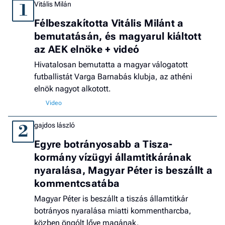
Vitális Milán
1
Félbeszakította Vitális Milánt a
bemutatásán, és magyarul kiáltott
az AEK elnöke + videó
Hivatalosan bemutatta a magyar válogatott
futballistát Varga Barnabás klubja, az athéni
elnök nagyot alkotott.
gajdos lászló
2
Egyre botrányosabb a Tisza-
kormány vízügyi államtitkárának
nyaralása, Magyar Péter is beszállt a
kommentcsatába
Magyar Péter is beszállt a tiszás államtitkár
botrányos nyaralása miatti kommentharcba,
közben öngólt lőve magának.