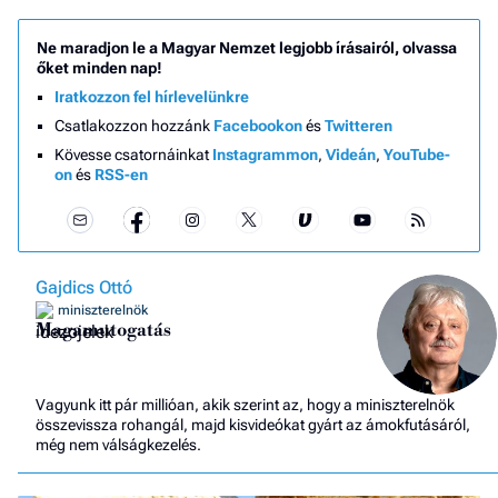
Ne maradjon le a Magyar Nemzet legjobb írásairól, olvassa
őket minden nap!
Iratkozzon fel hírlevelünkre
Csatlakozzon hozzánk
Facebookon
és
Twitteren
Kövesse csatornáinkat
Instagrammon
,
Videán
,
YouTube-
on
és
RSS-en
Gajdics Ottó
miniszterelnök
Magamutogatás
Vagyunk itt pár millióan, akik szerint az, hogy a miniszterelnök
összevissza rohangál, majd kisvideókat gyárt az ámokfutásáról,
még nem válságkezelés.