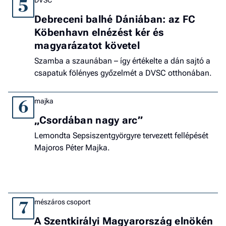
DVSC
5
Debreceni balhé Dániában: az FC
Köbenhavn elnézést kér és
magyarázatot követel
Szamba a szaunában – így értékelte a dán sajtó a
csapatuk fölényes győzelmét a DVSC otthonában.
majka
6
„Csordában nagy arc”
Lemondta Sepsiszentgyörgyre tervezett fellépését
Majoros Péter Majka.
mészáros csoport
7
A Szentkirályi Magyarország elnökén