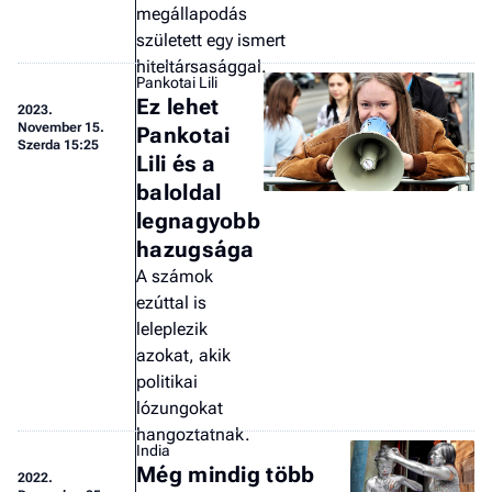
megállapodás
a 
született egy ismert
hiteltársasággal.
Pankotai Lili
Ez lehet
2023.
November 15.
Pankotai
Szerda 15:25
Lili és a
baloldal
legnagyobb
hazugsága
A számok
ezúttal is
leleplezik
azokat, akik
politikai
lózungokat
hangoztatnak.
India
Még mindig több
2022.