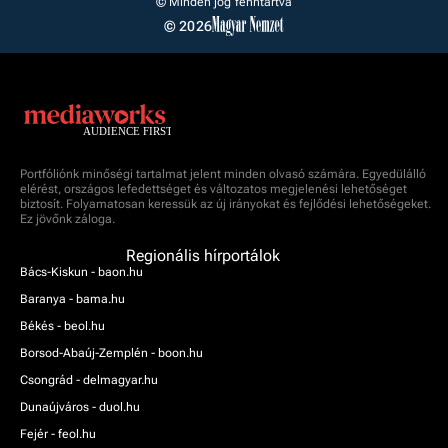
© Minden jog fenntartva
© 2026
Portfóliónk minőségi tartalmat jelent minden olvasó számára. Egyedülálló
elérést, országos lefedettséget és változatos megjelenési lehetőséget
biztosít. Folyamatosan keressük az új irányokat és fejlődési lehetőségeket.
Ez jövőnk záloga.
Regionális hírportálok
Bács-Kiskun - baon.hu
Baranya - bama.hu
Békés - beol.hu
Borsod-Abaúj-Zemplén - boon.hu
Csongrád - delmagyar.hu
Dunaújváros - duol.hu
Fejér - feol.hu