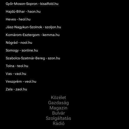
Győr-Moson-Sopron - kisalfold.hu
Hajdú-Bihar - haon.hu
Heves - heol.hu
Jász-Nagykun-Szolnok - szoljon.hu
Komárom-Esztergom - kemma.hu
Nógrád - nool.hu
Somogy - sonline.hu
Szabolcs-Szatmár-Bereg - szon.hu
Tolna - teol.hu
Vas - vaol.hu
Veszprém - veol.hu
Zala - zaol.hu
Közélet
Gazdaság
Magazin
Bulvár
Szolgáltatás
Rádió