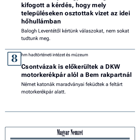
kifogott a kérdés, hogy mely
településeken osztottak vizet az idei
hőhullámban
Balogh Leventétől kértünk válaszokat, nem sokat
tudtunk meg.
hm hadtörténeti intézet és múzeum
8
Csontvázak is előkerültek a DKW
motorkerékpár alól a Bem rakpartnál
Német katonák maradványai feküdtek a feltárt
motorkerékpár alatt.