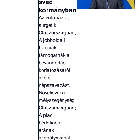
svéd
kormányban
Az eutanáziát
sürgetik
Olaszországban;
A jobboldali
franciák
támogatnák a
bevándorlás
korlátozásáról
szóló
népszavazást.
Növekszik a
mélyszegénység
Olaszországban;
A piaci
bérlakások
árának
szabályozását