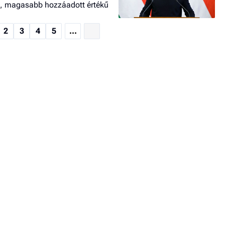
b, magasabb hozzáadott értékű
2
3
4
5
...