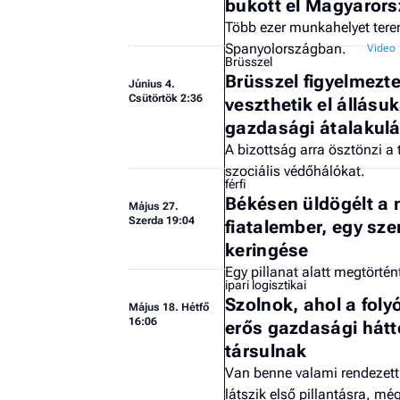
bukott el Magyarors
Több ezer munkahelyet tere
Spanyolországban.
Brüsszel
Brüsszel figyelmezte
Június 4.
Csütörtök 2:36
veszthetik el állásu
gazdasági átalakulá
A bizottság arra ösztönzi a
szociális védőhálókat.
férfi
Békésen üldögélt a
Május 27.
Szerda 19:04
fiatalember, egy szem
keringése
Egy pillanat alatt megtörtén
ipari logisztikai
Szolnok, ahol a foly
Május 18. Hétfő
16:06
erős gazdasági hát
társulnak
Van benne valami rendezett,
látszik első pillantásra, m