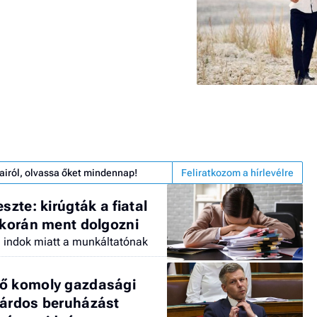
airól, olvassa őket mindennap!
Feliratkozom a hírlevélre
szte: kirúgták a fiatal
 korán ment dolgozni
n indok miatt a munkáltatónak
ső komoly gazdasági
iárdos beruházást