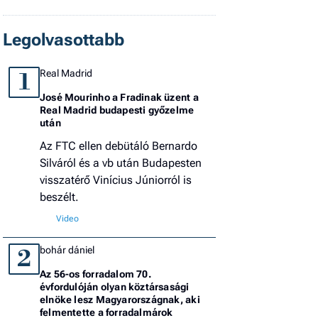
Legolvasottabb
Real Madrid
1
José Mourinho a Fradinak üzent a
Real Madrid budapesti győzelme
után
Az FTC ellen debütáló Bernardo
Silváról és a vb után Budapesten
visszatérő Vinícius Júniorról is
beszélt.
bohár dániel
2
Az 56-os forradalom 70.
évfordulóján olyan köztársasági
elnöke lesz Magyarországnak, aki
felmentette a forradalmárok