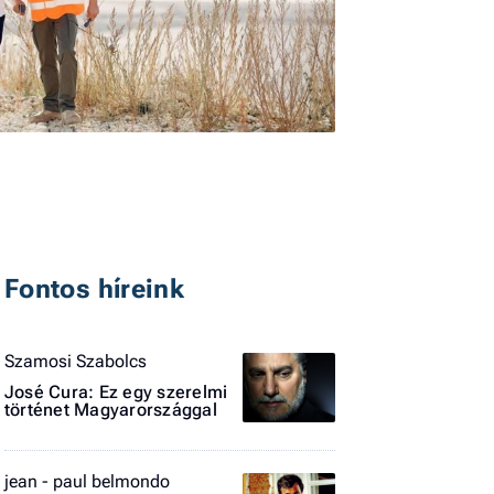
I
E
Fontos híreink
G
P
Szamosi Szabolcs
Jobba
José Cura: Ez egy szerelmi
- heti
történet Magyarországgal
vélem
Fel
jean - paul belmondo
a hí