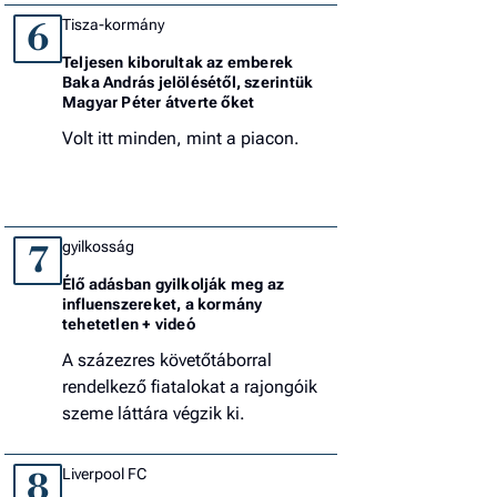
Tisza-kormány
6
Teljesen kiborultak az emberek
Baka András jelölésétől, szerintük
Magyar Péter átverte őket
Volt itt minden, mint a piacon.
gyilkosság
7
Élő adásban gyilkolják meg az
influenszereket, a kormány
tehetetlen + videó
A százezres követőtáborral
rendelkező fiatalokat a rajongóik
szeme láttára végzik ki.
Liverpool FC
8