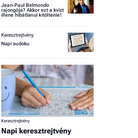
Jean-Paul Belmondo
rajongója? Akkor ezt a kvízt
El
illene hibátlanul kitöltenie!
az
új
Keresztrejtvény
Napi sudoku
Keresztrejtvény
Napi keresztrejtvény