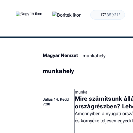
17°
35°/21°
Magyar Nemzet
munkahely
munkahely
munka
Mire számítsunk áll
Július 14. Kedd
7:30
országrészben? Leh
Amennyiben a nyugati orsz
és környéke teljesen egyedi t