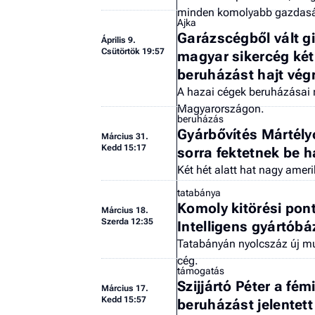
minden komolyabb gazdas
Ajka
Garázscégből vált g
Április 9.
Csütörtök 19:57
magyar sikercég kétm
beruházást hajt vég
A hazai cégek beruházásai r
Magyarországon.
beruházás
Gyárbővítés Mártély
Március 31.
Kedd 15:17
sorra fektetnek be 
Két hét alatt hat nagy amer
tatabánya
Komoly kitörési pont
Március 18.
Szerda 12:35
Intelligens gyártób
Tatabányán nyolcszáz új mu
cég.
támogatás
Szijjártó Péter a fém
Március 17.
Kedd 15:57
beruházást jelentett