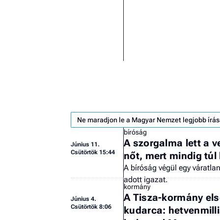
Ne maradjon le a Magyar Nemzet legjobb írás
bíróság
A szorgalma lett a ve
Június 11.
Csütörtök 15:44
nőt, mert mindig túl
A bíróság végül egy váratla
adott igazat.
kormány
A Tisza-kormány el
Június 4.
Csütörtök 8:06
kudarca: hetvenmill