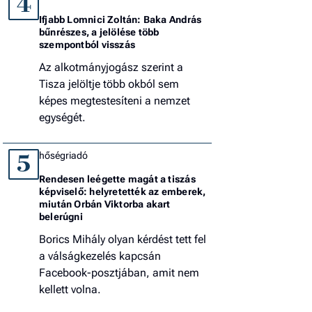
4
Ifjabb Lomnici Zoltán: Baka András
bűnrészes, a jelölése több
szempontból visszás
Az alkotmányjogász szerint a
Tisza jelöltje több okból sem
képes megtestesíteni a nemzet
egységét.
hőségriadó
5
Rendesen leégette magát a tiszás
képviselő: helyretették az emberek,
miután Orbán Viktorba akart
belerúgni
Borics Mihály olyan kérdést tett fel
a válságkezelés kapcsán
Facebook-posztjában, amit nem
kellett volna.