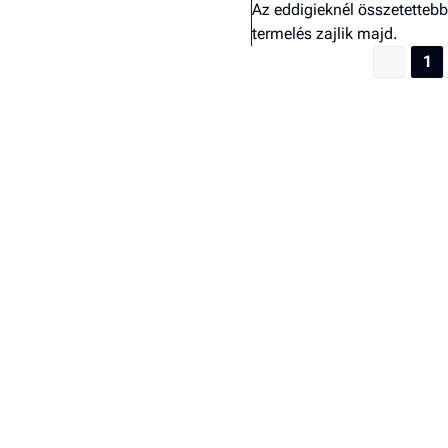
Az eddigieknél összetetteb
termelés zajlik majd.
1