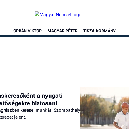
ORBÁN VIKTOR
MAGYAR PÉTER
TISZA-KORMÁNY
áskeresőként a nyugati
etőségekre biztosan!
ágrészben keresel munkát, Szombathely
erepet jelent.