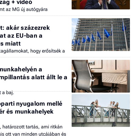
zág + videó
mt az MG új autógyára
t: akár százezrek
kat az EU-ban a
s miatt
 tagállamokat, hogy erősítsék a
 munkahelyén a
pillantás alatt állt le a
t a baj.
óparti nyugalom mellé
tér és munkahelyek
 határozott tartás, ami ritkán
égis ott van minden utcájában és