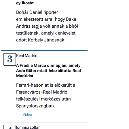
gyilkosát
Bohár Dániel riporter
emlékeztetett arra, hogy Baka
András tagja volt annak a bírói
testületnek, amelyik enlevelet
adott Korbely Jánosnak.
Real Madrid
3
A Fradi a Marca címlapján, amely
Arda Güler miatt felszólította Real
Madridot
Ferrari-hasonlat is előkerült a
Ferencváros–Real Madrid
felkészülési mérkőzés után
Spanyolországban.
lomnici zoltán