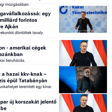
ági mozgásában.
igavállalkozássá: egy
illiárd forintos
re Ajkán
ekordot döntöttek tavaly
on - amerikai cégek
hazánkban
ikai beruházás.
 a hazai kkv-knak –
ázis épül Tatabányán
nkahelyet teremtett egy kínai
ipar új korszakát jelentő
 be