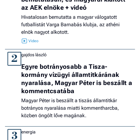
az AEK elnöke + videó
Hivatalosan bemutatta a magyar válogatott
futballistát Varga Barnabás klubja, az athéni
elnök nagyot alkotott.
gajdos lászló
2
Egyre botrányosabb a Tisza-
kormány vízügyi államtitkárának
nyaralása, Magyar Péter is beszállt a
kommentcsatába
Magyar Péter is beszállt a tiszás államtitkár
botrányos nyaralása miatti kommentharcba,
közben öngólt lőve magának.
energia
3