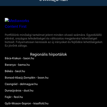
Portfóliónk minőségi tartalmat jelent minden olvasó számára. Egyedülálló
elérést, országos lefedettséget és változatos megjelenési lehetőséget
biztosít. Folyamatosan keressük az új irányokat és fejlődési lehetőségeket.
Ez jövőnk záloga.
Regionális hírportálok
Bács-Kiskun - baon.hu
Baranya - bama.hu
Békés - beol.hu
Borsod-Abaúj-Zemplén - boon.hu
Csongrád - delmagyar.hu
Dunaújváros - duol.hu
Fejér - feol.hu
Győr-Moson-Sopron - kisalfold.hu