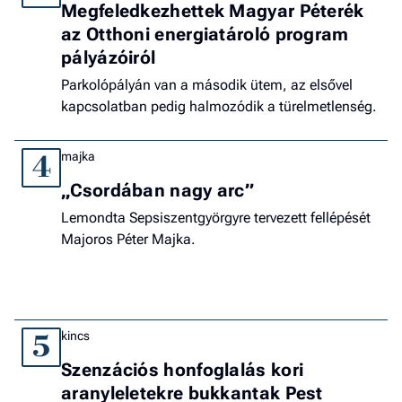
Megfeledkezhettek Magyar Péterék
az Otthoni energiatároló program
pályázóiról
Parkolópályán van a második ütem, az elsővel
kapcsolatban pedig halmozódik a türelmetlenség.
majka
4
„Csordában nagy arc”
Lemondta Sepsiszentgyörgyre tervezett fellépését
Majoros Péter Majka.
kincs
5
Szenzációs honfoglalás kori
aranyleletekre bukkantak Pest