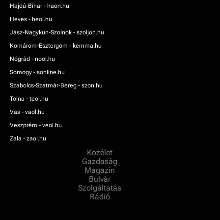
Hajdú-Bihar - haon.hu
Heves - heol.hu
Jász-Nagykun-Szolnok - szoljon.hu
Komárom-Esztergom - kemma.hu
Nógrád - nool.hu
Somogy - sonline.hu
Szabolcs-Szatmár-Bereg - szon.hu
Tolna - teol.hu
Vas - vaol.hu
Veszprém - veol.hu
Zala - zaol.hu
Közélet
Gazdaság
Magazin
Bulvár
Szolgáltatás
Rádió