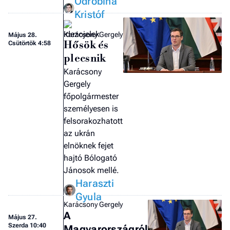
Odrobina
Kristóf
Karácsony Gergely
Május 28.
Hősök és
Csütörtök 4:58
plecsnik
Karácsony
Gergely
főpolgármester
személyesen is
felsorakozhatott
az ukrán
elnöknek fejet
hajtó Bólogató
Jánosok mellé.
Haraszti
Gyula
Karácsony Gergely
A
Május 27.
Szerda 10:40
Magyarországról