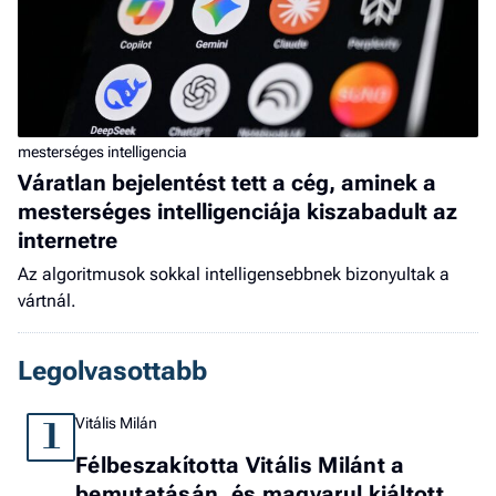
mesterséges intelligencia
Váratlan bejelentést tett a cég, aminek a
mesterséges intelligenciája kiszabadult az
internetre
Az algoritmusok sokkal intelligensebbnek bizonyultak a
vártnál.
Legolvasottabb
Vitális Milán
1
Félbeszakította Vitális Milánt a
bemutatásán, és magyarul kiáltott