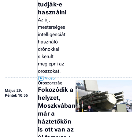
tudják-e
használni
Az új,
mesterséges
intelligenciát
használó
drónokkal
sikerült
meglepni az
oroszokat.
Oroszország
Fokozódik a
Május 29.
Péntek 10:56
helyzet,
Moszkvában
már a
háztetőkön
is ott van az