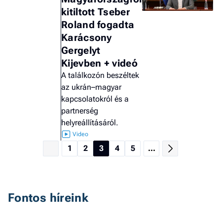
kitiltott Tseber
Roland fogadta
Karácsony
Gergelyt
Kijevben + videó
A találkozón beszéltek
az ukrán–magyar
kapcsolatokról és a
partnerség
helyreállításáról.
1
2
3
4
5
...
Fontos híreink