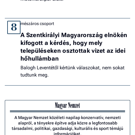
mészáros csoport
8
A Szentkirályi Magyarország elnökén
kifogott a kérdés, hogy mely
településeken osztottak vizet az idei
hőhullámban
Balogh Leventétől kértünk válaszokat, nem sokat
tudtunk meg.
A Magyar Nemzet közéleti napilap konzervatív, nemzeti
alapról, a tényekre építve adja közre a legfontosabb
társadalmi, politikai, gazdasági, kulturális és sport témájú
információkat.