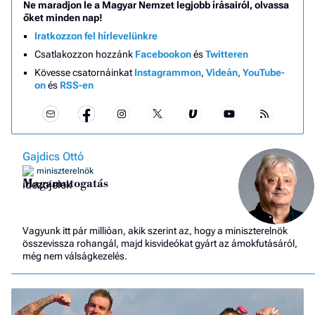
Ne maradjon le a Magyar Nemzet legjobb írásairól, olvassa
őket minden nap!
Iratkozzon fel hírlevelünkre
Csatlakozzon hozzánk
Facebookon
és
Twitteren
Kövesse csatornáinkat
Instagrammon
,
Videán
,
YouTube-
on
és
RSS-en
Gajdics Ottó
miniszterelnök
Magamutogatás
Vagyunk itt pár millióan, akik szerint az, hogy a miniszterelnök
összevissza rohangál, majd kisvideókat gyárt az ámokfutásáról,
még nem válságkezelés.