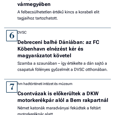
vármegyében
A felbecsülhetetlen értékű kincs a korabeli elit
tagjaihoz tartozhatott.
DVSC
6
Debreceni balhé Dániában: az FC
Köbenhavn elnézést kér és
magyarázatot követel
Szamba a szaunában – így értékelte a dán sajtó a
csapatuk fölényes győzelmét a DVSC otthonában.
hm hadtörténeti intézet és múzeum
7
Csontvázak is előkerültek a DKW
motorkerékpár alól a Bem rakpartnál
Német katonák maradványai feküdtek a feltárt
motorkerékpár alatt.