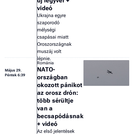
új fegyver +
videó
Ukrajna egyre
szaporodó
mélységi
csapásai miatt
Oroszországnak
muszáj volt
lépnie.
Románia
NATO-
Május 29.
Péntek 6:39
országban
okozott pánikot
az orosz drón:
több sérültje
van a
becsapódásnak
+ videó
Az első jelentések