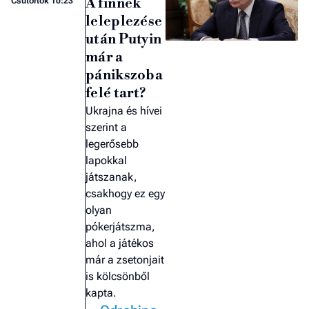
A finnek
Csütörtök 10:23
leleplezése
után Putyin
már a
pánikszoba
felé tart?
Ukrajna és hívei
szerint a
legerősebb
lapokkal
játszanak,
csakhogy ez egy
olyan
pókerjátszma,
ahol a játékos
már a zsetonjait
is kölcsönből
kapta.