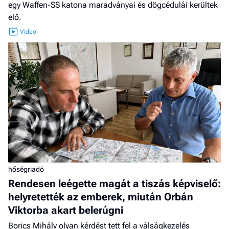
egy Waffen-SS katona maradványai és dögcédulái kerültek
elő.
hőségriadó
Rendesen leégette magát a tiszás képviselő:
helyretették az emberek, miután Orbán
Viktorba akart belerúgni
Borics Mihály olyan kérdést tett fel a válságkezelés