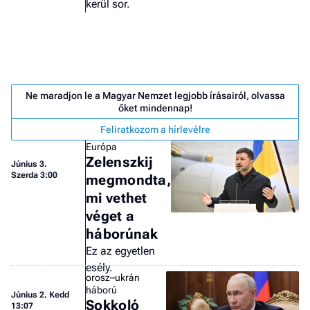
kerül sor.
Ne maradjon le a Magyar Nemzet legjobb írásairól, olvassa
őket mindennap!
Feliratkozom a hírlevélre
Európa
Zelenszkij
Június 3.
Szerda 3:00
megmondta,
mi vethet
véget a
háborúnak
Ez az egyetlen
Job
esély.
- he
orosz–ukrán
vél
háború
Június 2. Kedd
Sokkoló
13:07
F