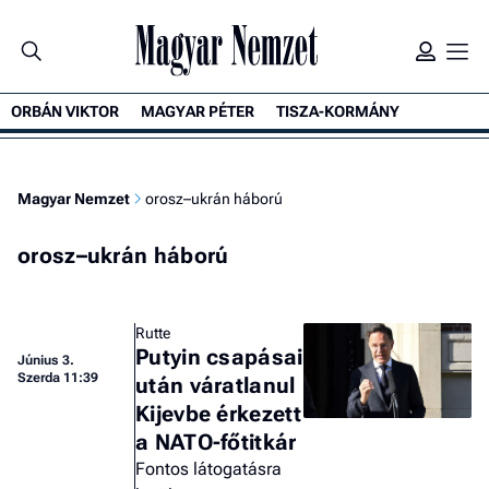
ORBÁN VIKTOR
MAGYAR PÉTER
TISZA-KORMÁNY
Magyar Nemzet
orosz–ukrán háború
orosz–ukrán háború
Rutte
Putyin csapásai
Június 3.
Szerda 11:39
után váratlanul
Kijevbe érkezett
a NATO-főtitkár
Fontos látogatásra