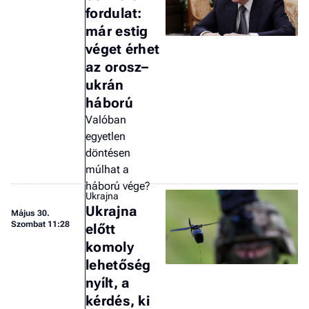
fordulat:
a 
már estig
véget érhet
az orosz–
ukrán
háború
Valóban
egyetlen
döntésen
múlhat a
háború vége?
Ukrajna
Ukrajna
Május 30.
Szombat 11:28
előtt
komoly
lehetőség
nyílt, a
kérdés, ki