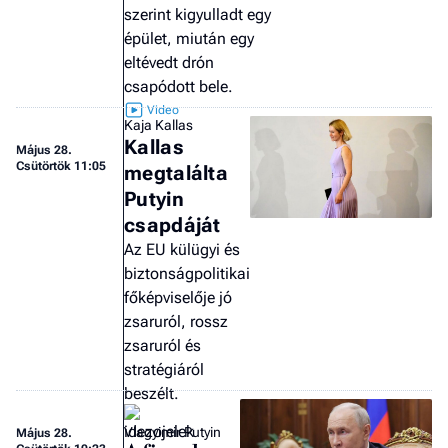
szerint kigyulladt egy
épület, miután egy
eltévedt drón
csapódott bele.
Kaja Kallas
Kallas
Május 28.
Csütörtök 11:05
megtalálta
Putyin
csapdáját
Az EU külügyi és
biztonságpolitikai
főképviselője jó
zsaruról, rossz
zsaruról és
stratégiáról
beszélt.
Vlagyimir Putyin
Május 28.