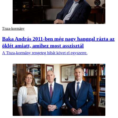
Tisza-kormány
Baka András 2011-ben még nagy hanggal rázta az
öklét amiatt, amihez most asszisztál
A Tisza-kormány rengeteg hibát követ el egyszerre.