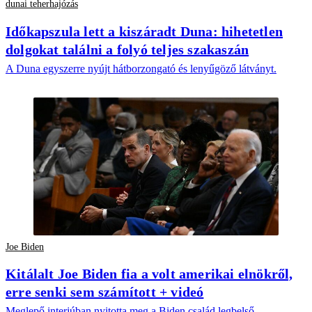
dunai teherhajózás
Időkapszula lett a kiszáradt Duna: hihetetlen
dolgokat találni a folyó teljes szakaszán
A Duna egyszerre nyújt hátborzongató és lenyűgöző látványt.
Joe Biden
Kitálalt Joe Biden fia a volt amerikai elnökről,
erre senki sem számított + videó
Meglepő interjúban nyitotta meg a Biden család legbelső