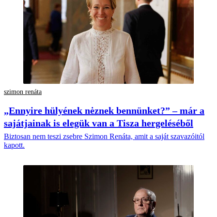
szimon renáta
„Ennyire hülyének nėznek bennünket?” – már a
sajátjainak is elegük van a Tisza hergeléséből
Biztosan nem teszi zsebre Szimon Renáta, amit a saját szavazóitól
kapott.