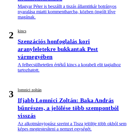
Magyar Péter is beszállt a tiszás államtitkár botrányos
nyaralása miatti kommentharcba, közben öngólt lőve
magának.
kincs
2
Szenzációs honfoglalás kori
aranyleletekre bukkantak Pest
vármegyében
A felbecsülhetetlen értékű kincs a korabeli elit tagjaihoz
tartozhatott.
lomnici zoltán
3
Ifjabb Lomnici Zoltán: Baka András
bűnrészes, a jelölése több szempontból
visszás
Az alkotmányjogász szerint a Tisza jelöltje több okból sem
képes megtestesíteni a nemzet egységét.