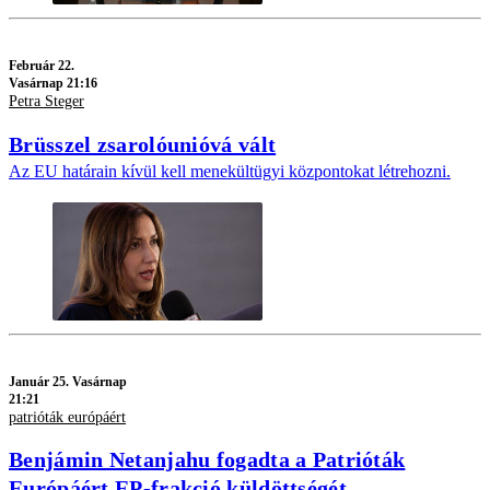
Február 22.
Vasárnap 21:16
Petra Steger
Brüsszel zsarolóunióvá vált
Az EU határain kívül kell menekültügyi központokat létrehozni.
Január 25. Vasárnap
21:21
patrióták európáért
Benjámin Netanjahu fogadta a Patrióták
Európáért EP-frakció küldöttségét