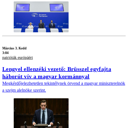
Március 3. Kedd
3:04
patrióták európáért
Lengyel ellenzéki vezető: Brüsszel egyfajta
háborút vív a magyar kormánnyal
Megkérdőjelezhetetlen tekintélynek örvend a magyar miniszterelnök
a szejm alelnöke szerint.