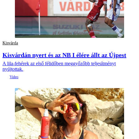
Kisvárda
Kisvárdán nyert és az NB I élére állt az Újpest
A lila-fehérek az első félidőben meggyőzőbb teljesítményt
nyújtottak.