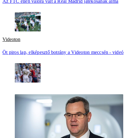
Az FTC ellen valóra vált a Real Madrid játékosának álma
Videoton
Öt piros lap, elképesztő botrány a Videoton meccsén - videó