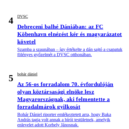
DVSC
4
Debreceni balhé Dániában: az FC
Köbenhavn elnézést kér és magyarázatot
követel
Szamba a szaunában – így értékelte a dán sajtó a csapatuk
fölényes győzelmét a DVSC otthonában.
bohár dániel
5
Az 56-os forradalom 70. évfordulóján
olyan köztársasági elnöke lesz
Magyarországnak, aki felmentette a
forradalmárok gyilkosát
Bohár Dániel riporter emlékeztetett arra, hogy Baka
András tagja volt annak a bírói testületnek, amelyik
enlevelet adott Korbely Jánosnak.