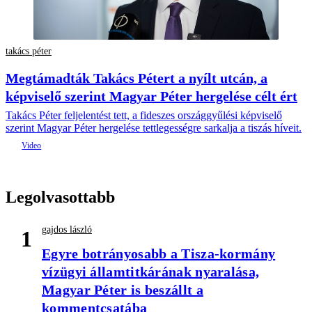
takács péter
Megtámadták Takács Pétert a nyílt utcán, a
képviselő szerint Magyar Péter hergelése célt ért
Takács Péter feljelentést tett, a fideszes országgyűlési képviselő
szerint Magyar Péter hergelése tettlegességre sarkalja a tiszás híveit.
Legolvasottabb
gajdos lászló
1
Egyre botrányosabb a Tisza-kormány
vízügyi államtitkárának nyaralása,
Magyar Péter is beszállt a
kommentcsatába