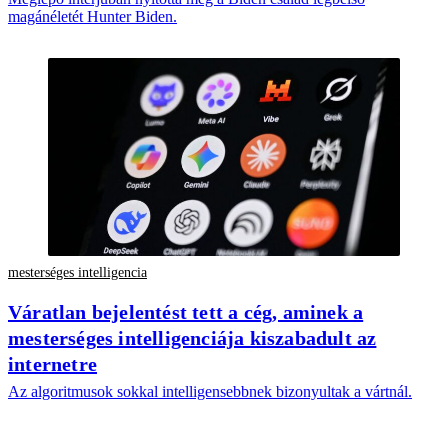
magánéletét Hunter Biden.
mesterséges intelligencia
Váratlan bejelentést tett a cég, aminek a
mesterséges intelligenciája kiszabadult az
internetre
Az algoritmusok sokkal intelligensebbnek bizonyultak a vártnál.