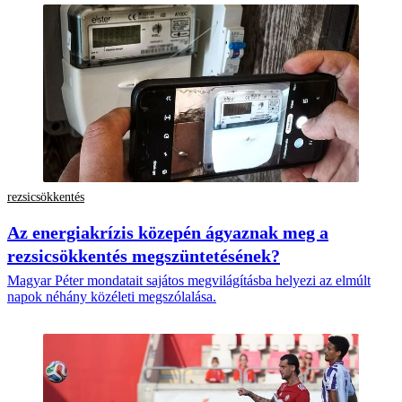
rezsicsökkentés
Az energiakrízis közepén ágyaznak meg a
rezsicsökkentés megszüntetésének?
Magyar Péter mondatait sajátos megvilágításba helyezi az elmúlt
napok néhány közéleti megszólalása.