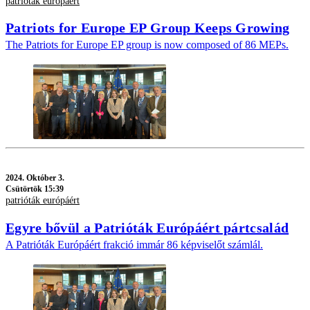
patrióták európáért
Patriots for Europe EP Group Keeps Growing
The Patriots for Europe EP group is now composed of 86 MEPs.
2024.
Október 3.
Csütörtök 15:39
patrióták európáért
Egyre bővül a Patrióták Európáért pártcsalád
A Patrióták Európáért frakció immár 86 képviselőt számlál.