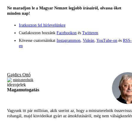
Ne maradjon le a Magyar Nemzet legjobb írásairól, olvassa őket
minden nap!
Iratkozzon fel hírlevelünkre
Csatlakozzon hozzánk
Facebookon
és
Twitteren
Kövesse csatornáinkat
Instagrammon
,
Videán
,
YouTube-on
és
RSS-
en
Gajdics Ottó
miniszterelnök
Magamutogatás
Vagyunk itt pár millióan, akik szerint az, hogy a miniszterelnök összevissz
rohangál, majd kisvideókat gyárt az ámokfutásáról, még nem válságkezelés