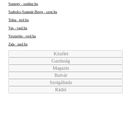
Somogy - sonline.hu
Szabolcs-Szatmár-Bereg - szon.hu
Tolna - teol.hu
Vas - vaol.hu
Veszprém - veol.hu
Zala - zaol.hu
Közélet
Gazdaság
Magazin
Bulvár
Szolgáltatás
Rádió