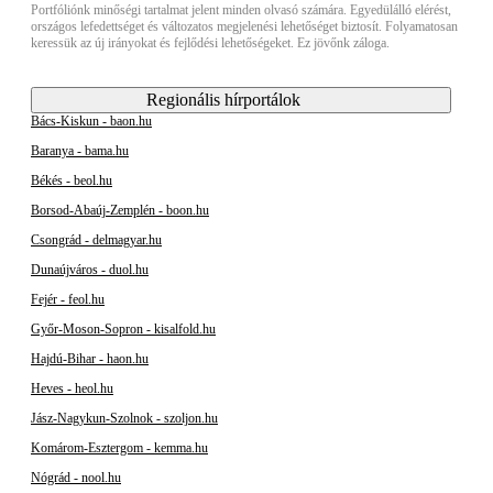
Portfóliónk minőségi tartalmat jelent minden olvasó számára. Egyedülálló elérést,
országos lefedettséget és változatos megjelenési lehetőséget biztosít. Folyamatosan
keressük az új irányokat és fejlődési lehetőségeket. Ez jövőnk záloga.
Regionális hírportálok
Bács-Kiskun - baon.hu
Baranya - bama.hu
Békés - beol.hu
Borsod-Abaúj-Zemplén - boon.hu
Csongrád - delmagyar.hu
Dunaújváros - duol.hu
Fejér - feol.hu
Győr-Moson-Sopron - kisalfold.hu
Hajdú-Bihar - haon.hu
Heves - heol.hu
Jász-Nagykun-Szolnok - szoljon.hu
Komárom-Esztergom - kemma.hu
Nógrád - nool.hu