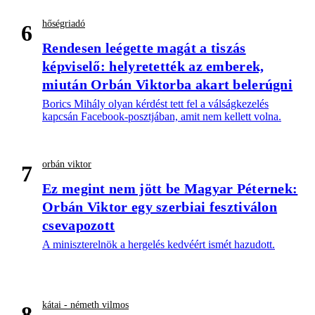
hőségriadó
6
Rendesen leégette magát a tiszás
képviselő: helyretették az emberek,
miután Orbán Viktorba akart belerúgni
Borics Mihály olyan kérdést tett fel a válságkezelés
kapcsán Facebook-posztjában, amit nem kellett volna.
orbán viktor
7
Ez megint nem jött be Magyar Péternek:
Orbán Viktor egy szerbiai fesztiválon
csevapozott
A miniszterelnök a hergelés kedvéért ismét hazudott.
kátai - németh vilmos
8