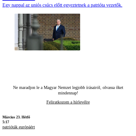
Egy nappal az uniós csúcs előtt egyeztetnek a patrióta vezetők.
Ne maradjon le a Magyar Nemzet legjobb írásairól, olvassa őket
mindennap!
Feliratkozom a hírlevélre
Március 23. Hétfő
5:17
patrióták európáért