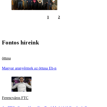
1
2
Fontos híreink
öttusa
Magyar aranyérmek az öttusa Eb-n
Ferencváros FTC