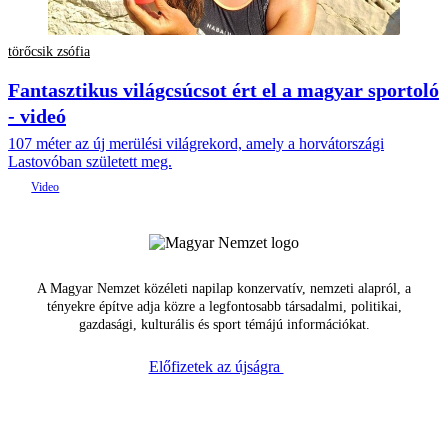
törőcsik zsófia
Fantasztikus világcsúcsot ért el a magyar sportoló
- videó
107 méter az új merülési világrekord, amely a horvátországi
Lastovóban született meg.
A Magyar Nemzet közéleti napilap konzervatív, nemzeti alapról, a
tényekre építve adja közre a legfontosabb társadalmi, politikai,
gazdasági, kulturális és sport témájú információkat.
Előfizetek az újságra