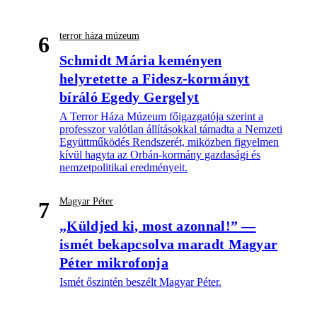
terror háza múzeum
6
Schmidt Mária keményen
helyretette a Fidesz-kormányt
bíráló Egedy Gergelyt
A Terror Háza Múzeum főigazgatója szerint a
professzor valótlan állításokkal támadta a Nemzeti
Együttműködés Rendszerét, miközben figyelmen
kívül hagyta az Orbán-kormány gazdasági és
nemzetpolitikai eredményeit.
Magyar Péter
7
„Küldjed ki, most azonnal!” —
ismét bekapcsolva maradt Magyar
Péter mikrofonja
Ismét őszintén beszélt Magyar Péter.