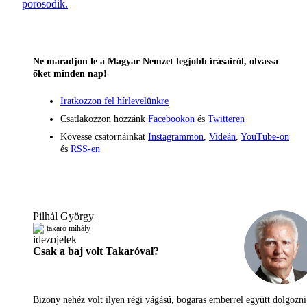
porosodik.
Ne maradjon le a Magyar Nemzet legjobb írásairól, olvassa
őket minden nap!
Iratkozzon fel hírlevelünkre
Csatlakozzon hozzánk
Facebookon
és
Twitteren
Kövesse csatornáinkat
Instagrammon
,
Videán
,
YouTube-on
és
RSS-en
Pilhál György
takaró mihály
Csak a baj volt Takaróval?
Bizony nehéz volt ilyen régi vágású, bogaras emberrel együtt dolgoz