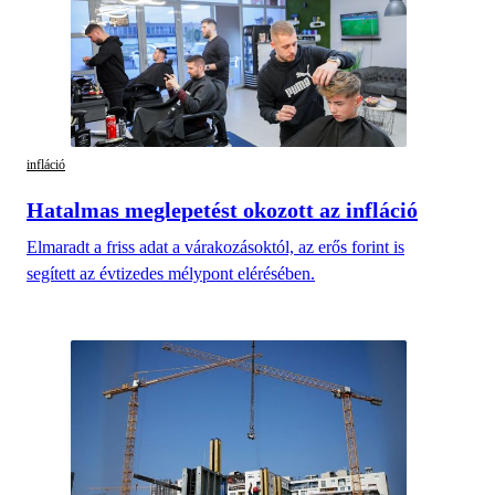
infláció
Hatalmas meglepetést okozott az infláció
Elmaradt a friss adat a várakozásoktól, az erős forint is
segített az évtizedes mélypont elérésében.