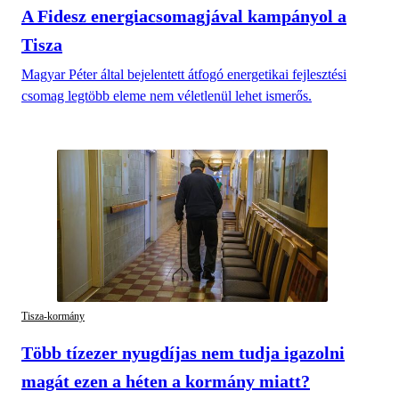
A Fidesz energiacsomagjával kampányol a
Tisza
Magyar Péter által bejelentett átfogó energetikai fejlesztési
csomag legtöbb eleme nem véletlenül lehet ismerős.
Tisza-kormány
Több tízezer nyugdíjas nem tudja igazolni
magát ezen a héten a kormány miatt?