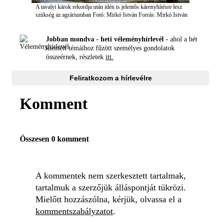
A tavalyi károk rekordja után idén is jelentős kárenyhítésre lesz
szükség az agráriumban
Fotó: Mirkó István
Forrás: Mirkó István
Jobban mondva - heti véleményhírlevél -
ahol a hét
kiemelt témáihoz fűzött személyes gondolatok
összeérnek, részletek
itt.
Feliratkozom a hírlevélre
Komment
Összesen 0 komment
A kommentek nem szerkesztett tartalmak,
tartalmuk a szerzőjük álláspontját tükrözi.
Mielőtt hozzászólna, kérjük, olvassa el a
kommentszabályzatot
.