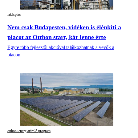
lakáspiac
Nem csak Budapesten, vidéken is élénkíti a
piacot az Otthon start, kár lenne érte
Egyre több fejlesztői akcióval találkozhatnak a vevők a
piacon.
otthoni energiatároló program