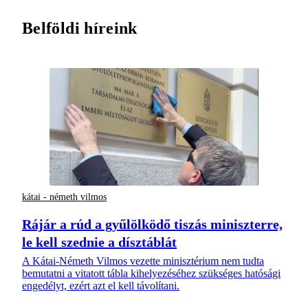
Belföldi híreink
kátai - németh vilmos
Rájár a rúd a gyűlölködő tiszás miniszterre,
le kell szednie a dísztáblát
A Kátai-Németh Vilmos vezette minisztérium nem tudta
bemutatni a vitatott tábla kihelyezéséhez szükséges hatósági
engedélyt, ezért azt el kell távolítani.