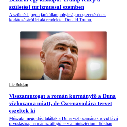
születési turizmussal szemben
A születési jogon járó állampolgárság megszerzésének
korlátozásáról írt alá rendeletet Donald Trump.
Ilie Bolojan
Visszamutogat a román kormányfő a Duna
vízhozama miatt, de Csernavodára tervet
eszeltek ki
Műszaki megoldást találtak a Duna vízhozamának rövid távú
orvoslására, ha már az átfogó terv a minisztériumi fiókban