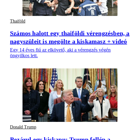
Thaiföld
Számos halott egy thaiföldi vérengzésben, a
nagyszüleit is megölte a kiskamasz + videó
Egy 14 éves fiú az elkövető, aki a vérengzés végén
öngyilkos lett.
Donald Trump
Bezárul egy kiskapu: Trump fellép a