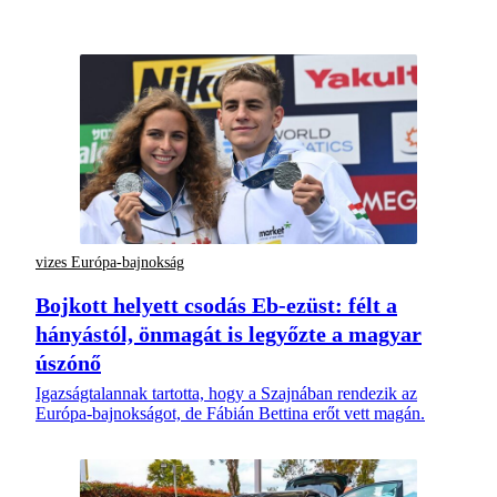
vizes Európa-bajnokság
Bojkott helyett csodás Eb-ezüst: félt a
hányástól, önmagát is legyőzte a magyar
úszónő
Igazságtalannak tartotta, hogy a Szajnában rendezik az
Európa-bajnokságot, de Fábián Bettina erőt vett magán.