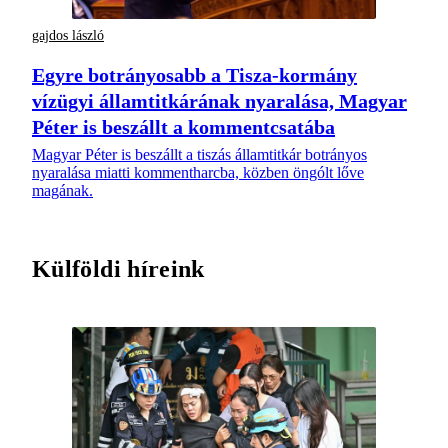
gajdos lászló
Egyre botrányosabb a Tisza-kormány
vízügyi államtitkárának nyaralása, Magyar
Péter is beszállt a kommentcsatába
Magyar Péter is beszállt a tiszás államtitkár botrányos
nyaralása miatti kommentharcba, közben öngólt lőve
magának.
Külföldi híreink