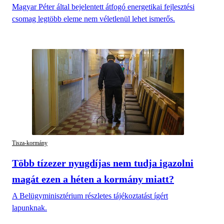
Magyar Péter által bejelentett átfogó energetikai fejlesztési
csomag legtöbb eleme nem véletlenül lehet ismerős.
Tisza-kormány
Több tízezer nyugdíjas nem tudja igazolni
magát ezen a héten a kormány miatt?
A Belügyminisztérium részletes tájékoztatást ígért
lapunknak.