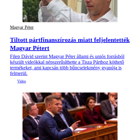
Magyar Péter
Tiltott pártfinanszírozás miatt feljelentették
Magyar Pétert
Filep Dávid szerint Magyar Péter állami és uniós forrásból
készült videókkal népszerűsíthette a Tisza Párthoz köthető
termékeket, ami kapcsán több bűncselekmény gyanúja is
felmerül.