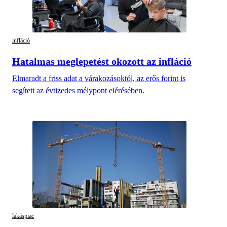
infláció
Hatalmas meglepetést okozott az infláció
Elmaradt a friss adat a várakozásoktól, az erős forint is
segített az évtizedes mélypont elérésében.
lakáspiac