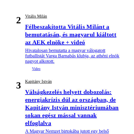
Vitális Milán
2
Félbeszakította Vitális Milánt a
bemutatásán, és magyarul kiáltott
az AEK elnöke + videó
Hivatalosan bemutatta a magyar válogatott
futballistát Varga Barnabás klubja, az athéni elnök
nagyot alkotott.
Kapitány István
3
Válságkezelés helyett dobozolás:
energiakrízis dúl az országban, de
Kapitány István minisztériumában
sokan egész mással vannak
elfoglalva
A Magyar Nemzet birtokába jutott egy belső