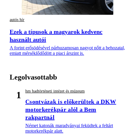
autós hír
Ezek a típusok a magyarok kedvenc
használt autói
A forint erősödésével párhuzamosan nagyot nőtt a behozatal,
emiatt mérséklődődött a piaci árszint is.
Legolvasottabb
hm hadtörténeti intézet és múzeum
1
Csontvázak is előkerültek a DKW
motorkerékpár alól a Bem
rakpartnál
Német katonák maradványai feküdtek a feltárt
motorkerékpár alatt.