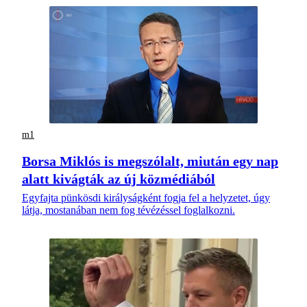
m1
Borsa Miklós is megszólalt, miután egy nap
alatt kivágták az új közmédiából
Egyfajta pünkösdi királyságként fogja fel a helyzetet, úgy
látja, mostanában nem fog tévézéssel foglalkozni.