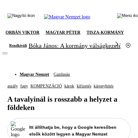
ORBÁN VIKTOR
MAGYAR PÉTER
TISZA-KORMÁNY
Bóka János: A kormány válságkezelésből el
Rendkívüli
Magyar Nemzet
Gazdaság
aszály
fagy
KOMPENZÁCIÓ
károk
kifizetés
kárenyhítés
A tavalyinál is rosszabb a helyzet a
földeken
Itt állíthatja be, hogy a Google keresőben
elsők között legyen a Magyar Nemzet