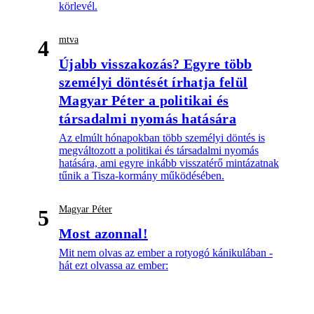
körlevél.
mtva
4
Újabb visszakozás? Egyre több
személyi döntését írhatja felül
Magyar Péter a politikai és
társadalmi nyomás hatására
Az elmúlt hónapokban több személyi döntés is
megváltozott a politikai és társadalmi nyomás
hatására, ami egyre inkább visszatérő mintázatnak
tűnik a Tisza-kormány működésében.
Magyar Péter
5
Most azonnal!
Mit nem olvas az ember a rotyogó kánikulában -
hát ezt olvassa az ember: