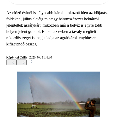
Az előző évinél is súlyosabb károkat okozott idén az időjárás a
földeken, július elejéig mintegy háromszázezer hektárról
jelentettek aszálykárt, miközben már a belvíz is egyre több
helyen jelent gondot. Ebben az évben a tavaly megítélt
rekordösszeget is meghaladja az agrárkárok enyhítésre
kifizetendő összeg.
Köpöncei Csilla
2020. 07. 11. 8:30
0
0
0