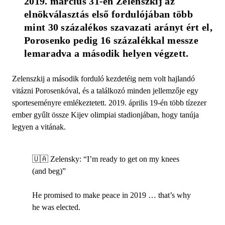
2019. március 31-én Zelenszkij az 
elnökválasztás első fordulójában több 
mint 30 százalékos szavazati arányt ért el, 
Porosenko pedig 16 százalékkal messze 
lemaradva a második helyen végzett. 
Zelenszkij a második forduló kezdetéig nem volt hajlandó
vitázni Porosenkóval, és a találkozó minden jellemzője egy
sporteseményre emlékeztetett. 2019. április 19-én több tízezer
ember gyűlt össze Kijev olimpiai stadionjában, hogy tanúja
legyen a vitának.
🇺🇦 Zelensky: “I’m ready to get on my knees
(and beg)”
He promised to make peace in 2019 … that’s why
he was elected.