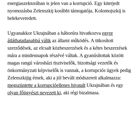
energiaszektorában is jelen van a korrupció. Egy kiterjedt
nyomozásba Zelenszkij korábbi támogatója, Kolomojszkij is
belekeveredett.
Ugyanakkor Ukrajnában a háborúra hivatkozva
egyre
átláthatatlanabbá válik
az állami működés. A titkosított
szerződések, az elcsalt közbeszerzések és a kétes beszerzések
mára a mindennapok részévé váltak. A gyanúsítottak között
magas rangú városházi tisztviselők, bizottsági vezetők és
önkormányzati képviselők is vannak, a korrupciós ügyek pedig
Zelenszkijig érnek, aki a jól bevált módszereit alkalmazza:
megszüntette a korrupcióellenes hivatalt
Ukrajnában és egy
olyan főügyészt nevezett ki,
aki régi bizalmasa.