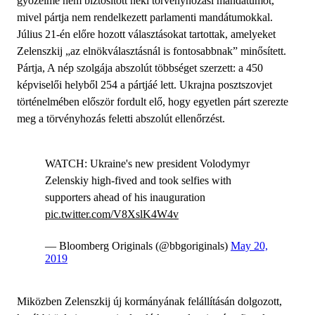
győzelme nem biztosított neki törvényhozási mandátumot,
mivel pártja nem rendelkezett parlamenti mandátumokkal.
Július 21-én előre hozott választásokat tartottak, amelyeket
Zelenszkij „az elnökválasztásnál is fontosabbnak” minősített.
Pártja, A nép szolgája abszolút többséget szerzett: a 450
képviselői helyből 254 a pártjáé lett. Ukrajna posztszovjet
történelmében először fordult elő, hogy egyetlen párt szerezte
meg a törvényhozás feletti abszolút ellenőrzést.
WATCH: Ukraine's new president Volodymyr
Zelenskiy high-fived and took selfies with
supporters ahead of his inauguration
pic.twitter.com/V8XslK4W4v
— Bloomberg Originals (@bbgoriginals)
May 20,
2019
Miközben Zelenszkij új kormányának felállításán dolgozott,