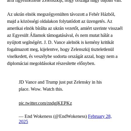
arra figyelmeztette Zelenszkijt, hogy országa nagy bajban van.
Az ukrán elnök megszégyenülten távozott a Fehér Házból,
majd a közösségi oldalakon folytatódott az üzengetés. Az
amerikai elnök bírálta az ukrán vezetőt, amiért szerinte visszaél
az Egyesült Államok támogatásával, és nem mutat hálát a
nyújtott segítségért. J. D. Vance alelnök is kemény kritikát
fogalmazott meg, kijelentve, hogy Zelenszkij tiszteletlenül
viselkedett, és veszélybe sodorta országát azzal, hogy nem a
diplomáciai megoldásokat részesítette előnyben.
JD Vance and Trump just put Zelensky in his
place. Wow. Watch this.
pic.twitter.com/zndgjKEPKz
— End Wokeness (@EndWokeness)
February 28,
2025