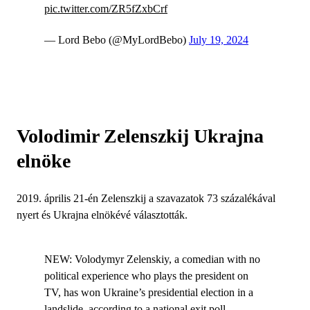
pic.twitter.com/ZR5fZxbCrf
— Lord Bebo (@MyLordBebo)
July 19, 2024
Volodimir Zelenszkij Ukrajna
elnöke
2019. április 21-én Zelenszkij a szavazatok 73 százalékával
nyert és Ukrajna elnökévé választották.
NEW: Volodymyr Zelenskiy, a comedian with no
political experience who plays the president on
TV, has won Ukraine’s presidential election in a
landslide, according to a national exit poll.