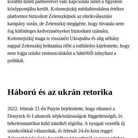
korábbi üzleti partnereivel való kapcsolata ismét a figyelem
középpontjába került. Kolomojszkij médiabirodalma értékes
platformot biztosított Zelenszkijnek az elnökválasztási
kampány során, de Zelenszkij megígérte, hogy hivatala nem
fog különleges kedvezményeket biztosítani számára.
Kolomojszkij maga is visszatért Ukrajnába és alig néhány
nappal Zelenszkij beiktatása előtt a milliárdos kijelentette, hogy
nem fogja szürke eminenciásként a háttérből irányítani a
politikát.
Háború és az ukrán retorika
2022. február 21-én Putyin bejelentette, hogy elismeri a
Donyeck és Luhanszk népköztársaságok függetlenségét, és
békefenntartókat küld mindkét régióba. A nyugati vezetők új
szankciókkal válaszoltak, és február 24-én kora reggel