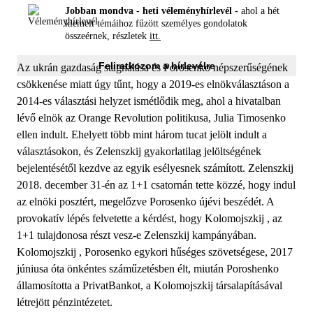
Jobban mondva - heti véleményhírlevél -
ahol a hét
kiemelt témáihoz fűzött személyes gondolatok
összeérnek, részletek
itt.
Feliratkozom a hírlevélre
Az ukrán gazdaság stagnálása és Porosenko népszerűségének
csökkenése miatt úgy tűnt, hogy a 2019-es elnökválasztáson a
2014-es választási helyzet ismétlődik meg, ahol a hivatalban
lévő elnök az Orange Revolution politikusa, Julia Timosenko
ellen indult. Ehelyett több mint három tucat jelölt indult a
választásokon, és Zelenszkij gyakorlatilag jelöltségének
bejelentésétől kezdve az egyik esélyesnek számított. Zelenszkij
2018. december 31-én az 1+1 csatornán tette közzé, hogy indul
az elnöki posztért, megelőzve Porosenko újévi beszédét. A
provokatív lépés felvetette a kérdést, hogy Kolomojszkij , az
1+1 tulajdonosa részt vesz-e Zelenszkij kampányában.
Kolomojszkij , Porosenko egykori hűséges szövetségese, 2017
júniusa óta önkéntes száműzetésben élt, miután Poroshenko
államosította a PrivatBankot, a Kolomojszkij társalapításával
létrejött pénzintézetet.