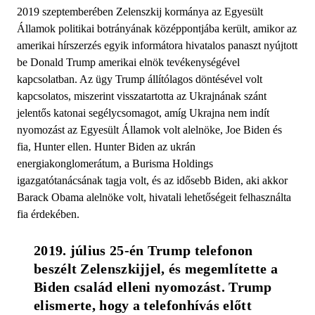
2019 szeptemberében Zelenszkij kormánya az Egyesült
Államok politikai botrányának középpontjába került, amikor az
amerikai hírszerzés egyik informátora hivatalos panaszt nyújtott
be Donald Trump amerikai elnök tevékenységével
kapcsolatban. Az ügy Trump állítólagos döntésével volt
kapcsolatos, miszerint visszatartotta az Ukrajnának szánt
jelentős katonai segélycsomagot, amíg Ukrajna nem indít
nyomozást az Egyesült Államok volt alelnöke, Joe Biden és
fia, Hunter ellen. Hunter Biden az ukrán
energiakonglomerátum, a Burisma Holdings
igazgatótanácsának tagja volt, és az idősebb Biden, aki akkor
Barack Obama alelnöke volt, hivatali lehetőségeit felhasználta
fia érdekében.
2019. július 25-én Trump telefonon 
beszélt Zelenszkijjel, és megemlítette a 
Biden család elleni nyomozást. Trump 
elismerte, hogy a telefonhívás előtt 