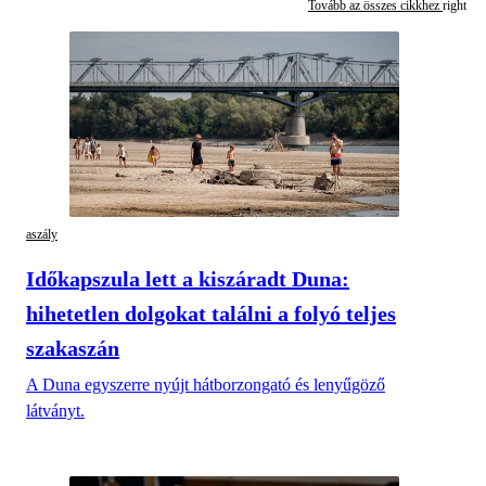
Tovább az összes cikkhez
aszály
Időkapszula lett a kiszáradt Duna:
hihetetlen dolgokat találni a folyó teljes
szakaszán
A Duna egyszerre nyújt hátborzongató és lenyűgöző
látványt.