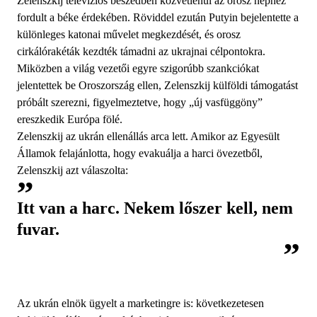
Zelenszkij televíziós beszédben közvetlenül az orosz néphez
fordult a béke érdekében. Röviddel ezután Putyin bejelentette a
különleges katonai művelet megkezdését, és orosz
cirkálórakéták kezdték támadni az ukrajnai célpontokra.
Miközben a világ vezetői egyre szigorúbb szankciókat
jelentettek be Oroszország ellen, Zelenszkij külföldi támogatást
próbált szerezni, figyelmeztetve, hogy „új vasfüggöny”
ereszkedik Európa fölé.
Zelenszkij az ukrán ellenállás arca lett. Amikor az Egyesült
Államok felajánlotta, hogy evakuálja a harci övezetből,
Zelenszkij azt válaszolta:
Itt van a harc. Nekem lőszer kell, nem
fuvar.
Az ukrán elnök ügyelt a marketingre is: következetesen