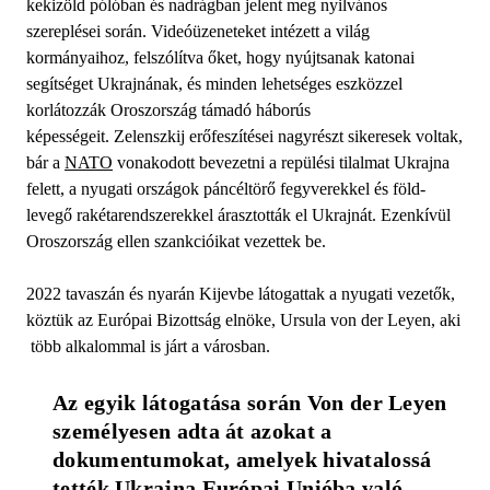
kekizöld pólóban és nadrágban jelent meg nyilvános
szereplései során. Videóüzeneteket intézett a világ
kormányaihoz, felszólítva őket, hogy nyújtsanak katonai
segítséget Ukrajnának, és minden lehetséges eszközzel
korlátozzák Oroszország támadó háborús
képességeit. Zelenszkij erőfeszítései nagyrészt sikeresek voltak,
bár a
NATO
vonakodott bevezetni a repülési tilalmat Ukrajna
felett, a nyugati országok páncéltörő fegyverekkel és föld-
levegő rakétarendszerekkel árasztották el Ukrajnát. Ezenkívül
Oroszország ellen szankcióikat vezettek be.
2022 tavaszán és nyarán Kijevbe látogattak a nyugati vezetők,
köztük az Európai Bizottság elnöke, Ursula von der Leyen, aki
több alkalommal is járt a városban.
Az egyik látogatása során Von der Leyen 
személyesen adta át azokat a 
dokumentumokat, amelyek hivatalossá 
tették Ukrajna Európai Unióba való 