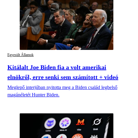
Egyesült Államok
Kitálalt Joe Biden fia a volt amerikai
elnökről, erre senki sem számított + videó
Meglepő interjúban nyitotta meg a Biden család legbelső
magánéletét Hunter Biden.