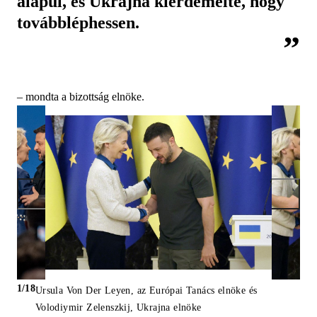
alapul, és Ukrajna kiérdemelte, hogy
továbbléphessen.
– mondta a bizottság elnöke.
1/18
Ursula Von Der Leyen, az Európai Tanács elnöke és
Volodiymir Zelenszkij, Ukrajna elnöke