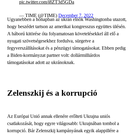
pic.twitter.com/i8ZT3d5GDa
— TIME (@TIME)
December 7, 2022
Ugyanebben a hónapban az ukrán elnök Washingtonba utazott,
hogy beszédet tartson az amerikai kongresszus együttes ülésén.
A háború kitörése óta folyamatosan követelésekkel áll elő a
nyugati szövetségesekhez fordulva, sürgetve a
fegyverszállításokat és a pénzügyi támogatásokat. Ebben pedig
a Biden-kormányzat partner volt: dollármilliárdos
támogatásokat adott az ukránoknak.
Zelenszkij és a korrupció
Az Európai Unió annak ellenére erőlteti Ukrajna uniós
csatlakozását, hogy egyre világosabb: Ukrajnában tombol a
korrupció. Bár Zelenszkij kampányának egyik alappillére a