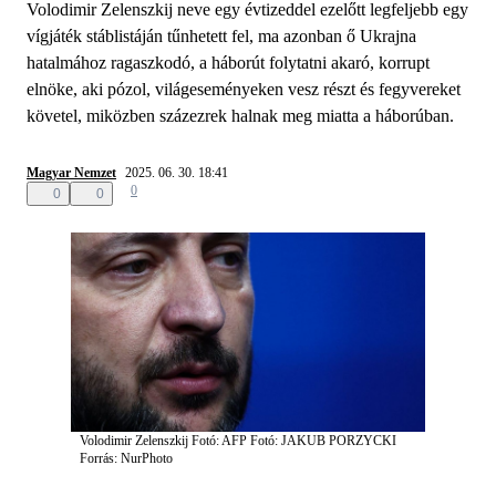
Volodimir Zelenszkij neve egy évtizeddel ezelőtt legfeljebb egy
vígjáték stáblistáján tűnhetett fel, ma azonban ő Ukrajna
hatalmához ragaszkodó, a háborút folytatni akaró, korrupt
elnöke, aki pózol, világeseményeken vesz részt és fegyvereket
követel, miközben százezrek halnak meg miatta a háborúban.
Magyar Nemzet
2025. 06. 30. 18:41
0
0
0
Volodimir Zelenszkij Fotó: AFP
Fotó: JAKUB PORZYCKI
Forrás: NurPhoto