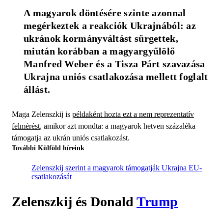
A magyarok döntésére szinte azonnal 
megérkeztek a reakciók Ukrajnából: az 
ukránok kormányváltást sürgettek, 
miután korábban a magyargyűlölő 
Manfred Weber és a Tisza Párt szavazása 
Ukrajna uniós csatlakozása mellett foglalt 
állást. 
Maga Zelenszkij is
példaként hozta ezt a nem reprezentatív
felmérést
, amikor azt mondta: a magyarok hetven százaléka
támogatja az ukrán uniós csatlakozást.
További Külföld híreink
Zelenszkij szerint a magyarok támogatják Ukrajna EU-
csatlakozását
Zelenszkij és Donald
Trump