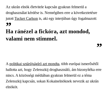
Az ukrán elnök életvitele kapcsán gyakran felmerül a
droghasználat kérdése is. Nemrégiben erre a következtetésre
jutott
Tucker Carlson
is, aki egy interjúban úgy fogalmazott:
Ha ránézel a fickóra, azt mondod,
valami nem stimmel.
A
politikai sztárújságíró azt mondta
, több európai ismerősétől
hallotta azt, hogy Zelenszkij droghasználó, ám bizonyítéka erre
nincs. A közösségi médiában gyakran felmerül ez a téma
Zelenszkij kapcsán, sokan Kokainelnöknek nevezik az ukrán
elnököt.