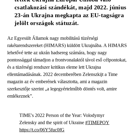
csatlakozási szándékát, majd 2022. június 
23-án Ukrajna megkapta az EU-tagságra 
jelölt országok státuzát.
Az Egyesült Államok nagy mobilitású tüzérségi
rakétarendszereket (HIMARS) küldött Ukrajnába. A HIMARS
lehetővé tette az ukrán hadsereg számára, hogy nagy
pontossággal támadjon a frontvonalaktól távol eső célpontokat,
és a tüzérségi rendszer kritikus eleme lett Ukrajna
ellentámadásának. 2022 decemberében Zelenszkijt a Time
magazin az év emberének választotta, ami a magazin
szerkesztője szerint „a legegyértelműbb döntés volt, amire
emlékeznek”.
TIME's 2022 Person of the Year: Volodymyr
Zelensky and the spirit of Ukraine
#TIMEPOY
https://t.co/06Y5fuc0fG