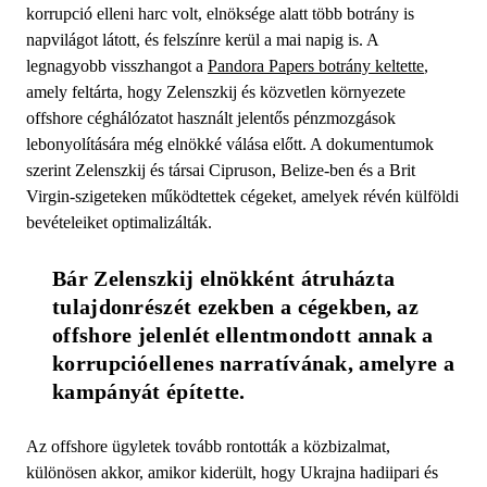
korrupció elleni harc volt, elnöksége alatt több botrány is
napvilágot látott, és felszínre kerül a mai napig is. A
legnagyobb visszhangot a
Pandora Papers botrány keltette
,
amely feltárta, hogy Zelenszkij és közvetlen környezete
offshore céghálózatot használt jelentős pénzmozgások
lebonyolítására még elnökké válása előtt. A dokumentumok
szerint Zelenszkij és társai Cipruson, Belize-ben és a Brit
Virgin-szigeteken működtettek cégeket, amelyek révén külföldi
bevételeiket optimalizálták.
Bár Zelenszkij elnökként átruházta 
tulajdonrészét ezekben a cégekben, az 
offshore jelenlét ellentmondott annak a 
korrupcióellenes narratívának, amelyre a 
kampányát építette.
Az offshore ügyletek tovább rontották a közbizalmat,
különösen akkor, amikor kiderült, hogy Ukrajna hadiipari és