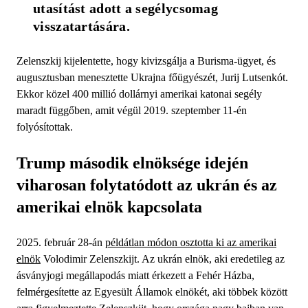
utasítást adott a segélycsomag 
visszatartására.
Zelenszkij kijelentette, hogy kivizsgálja a Burisma-ügyet, és
augusztusban menesztette Ukrajna főügyészét, Jurij Lutsenkót.
Ekkor közel 400 millió dollárnyi amerikai katonai segély
maradt függőben, amit végül 2019. szeptember 11-én
folyósítottak.
Trump második elnöksége idején
viharosan folytatódott az ukrán és az
amerikai elnök kapcsolata
2025. február 28-án
példátlan módon osztotta ki az amerikai
elnök
Volodimir Zelenszkijt. Az ukrán elnök, aki eredetileg az
ásványjogi megállapodás miatt érkezett a Fehér Házba,
felmérgesítette az Egyesült Államok elnökét, aki többek között