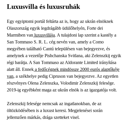
Luxusvilla és luxusruhák
Egy egyiptomi portál feltárta az is, hogy az ukrán elnöknek
Olaszország egyik legdrágább üdülőhelyén, Forte dei
Marmiben van
luxusvillája
. A tulajdoni lap szerint a kastély a
San Tommaso S. R. L. cég nevén van, amely a Como
megyében található Cantú településen van bejegyezve, és
amelynek a vezetője Pishchanska Svitlana, aki Zelenszkij egyik
régi barátja. A San Tommaso az Aldorante Limited irányítása
alatt áll. Ennek
a fedőcégnek mindössze 2000 eurós alaptőkéje
van
, a székhelye pedig Cipruson van bejegyezve. Az egyetlen
részvényes Olena Zelenszka, Volodimir Zelenszkij felesége.
2019-ig egyébként maga az ukrán elnök is az igazgatója volt.
Zelenszkij felesége nemcsak az ingatlanokban, de az
öltözködésében is a luxust keresi. Megjelenései során
jellemzően márkás, drága szetteket visel.