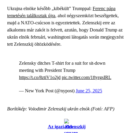
Ukrajna elnöke később „kibékült” Trumppal:
Ferenc pápa
temetésén találkoztak újra
, ahol négyszemközt beszélgettek,
majd a NATO-csúcson is egyeztetettek. Zelenszkij erre az
alkalomra már zakót is felvett, azután, hogy Donald Trump az
ukrán elnök februári, washingtoni látogatás során megjegyzést
tett Zelenszkij öltözködésére.
Zelensky ditches T-shirt for a suit for sit-down
meeting with President Trump
https://t.co/8ztiV1o2jd
pic.twitter.com/1ftyrgsIRL
— New York Post (@nypost)
June 25, 2025
Borítókép: Volodimir Zelenszkij ukrán elnök (Fotó: AFP)
Az igazi Zelenszkij