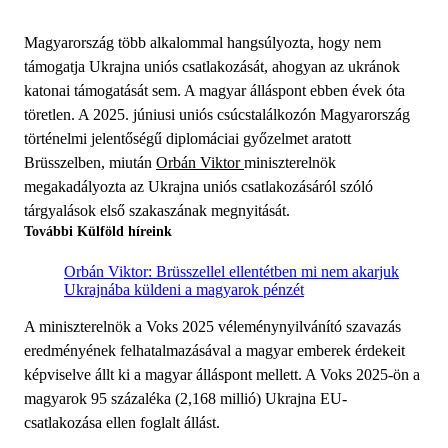
Magyarország több alkalommal hangsúlyozta, hogy nem
támogatja Ukrajna uniós csatlakozását, ahogyan az ukránok
katonai támogatását sem. A magyar álláspont ebben évek óta
töretlen. A 2025. júniusi uniós csúcstalálkozón Magyarország
történelmi jelentőségű diplomáciai győzelmet aratott
Brüsszelben, miután
Orbán Viktor
miniszterelnök
megakadályozta az Ukrajna uniós csatlakozásáról szóló
tárgyalások első szakaszának megnyitását.
További Külföld híreink
Orbán Viktor: Brüsszellel ellentétben mi nem akarjuk
Ukrajnába küldeni a magyarok pénzét
A miniszterelnök a Voks 2025 véleménynyilvánító szavazás
eredményének felhatalmazásával a magyar emberek érdekeit
képviselve állt ki a magyar álláspont mellett. A Voks 2025-ön a
magyarok 95 százaléka (2,168 millió) Ukrajna EU-
csatlakozása ellen foglalt állást.