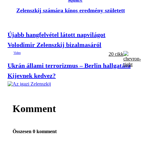
Zelenszkij számára kínos eredmény született
Újabb hangfelvétel látott napvilágot
Volodimir Zelenszkij bizalmasáról
20 cikk
Ukrán állami terrorizmus – Berlin hallgatása
Kijevnek kedvez?
Komment
Összesen 0 komment