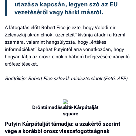
utazása kapcsán, legyen szó az EU 
vezetéséről vagy bárki másról. 
A látogatás előtt Robert Fico jelezte, hogy Volodimir
Zelenszkij ukrán elnök „üzeneteit” kívánja átadni a Kreml
számára, valamint hangsúlyozta, hogy „értékes
információkat” kaphat Putyintól arra vonatkozóan, hogy
hogyan látja az orosz elnök a háború befejezésére irányuló
erőfeszítéseket.
Borítókép: Robert Fico szlovák miniszterelnök (Fotó: AFP)
Dróntámadás érte Kárpátalját
Putyin Kárpátalját támadja: a szakértő szerint
vége a korábbi orosz visszafogottságnak