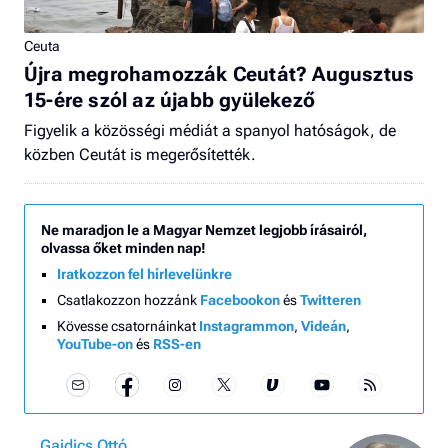
Ceuta
Újra megrohamozzák Ceutát? Augusztus
15-ére szól az újabb gyülekező
Figyelik a közösségi médiát a spanyol hatóságok, de
közben Ceutát is megerősítették.
Ne maradjon le a Magyar Nemzet legjobb írásairól,
olvassa őket minden nap!
Iratkozzon fel hírlevelünkre
Csatlakozzon hozzánk
Facebookon
és
Twitteren
Kövesse csatornáinkat
Instagrammon
,
Videán
,
YouTube-on
és
RSS-en
Gajdics Ottó