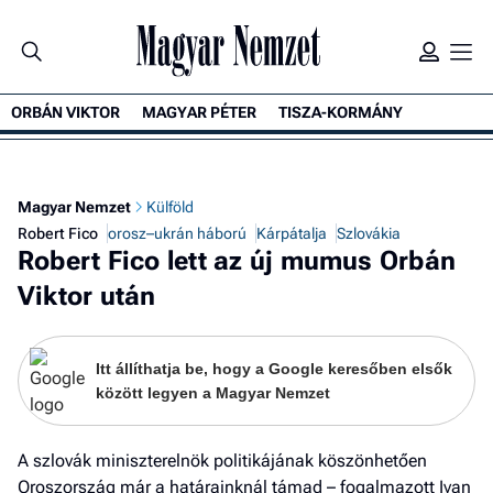
ORBÁN VIKTOR
MAGYAR PÉTER
TISZA-KORMÁNY
K
Magyar Nemzet
Külföld
Robert Fico
orosz–ukrán háború
Kárpátalja
Szlovákia
Robert Fico lett az új mumus Orbán
Viktor után
Itt állíthatja be, hogy a Google keresőben elsők
között legyen a Magyar Nemzet
A szlovák miniszterelnök politikájának köszönhetően
Oroszország már a határainknál támad – fogalmazott Ivan