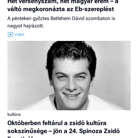
Hét versenyszám, hét magyar érem – a
váltó megkoronázta az Eb-szereplést
A pénteken győztes Betlehem Dávid szombaton is
nagyot hajrázott.
kultúra
Októberben feltárul a zsidó kultúra
sokszínűsége – jön a 24. Spinoza Zsidó