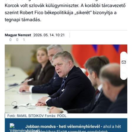
Korcok volt szlovák külügyminiszter. A korábbi tárcavezető
szerint Robert Fico békepolitikája „sikerét” bizonyítja a
tegnapi támadás.
Magyar Nemzet
2026. 05. 14. 10:21
0
0
1
Jobb
- het
Fotó: RAMIL SITDIKOV
Forrás: POOL
véle
Jobban mondva - heti véleményhírlevél -
ahol a hét
Fe
kiemelt témáihoz fűzött személyes gondolatok