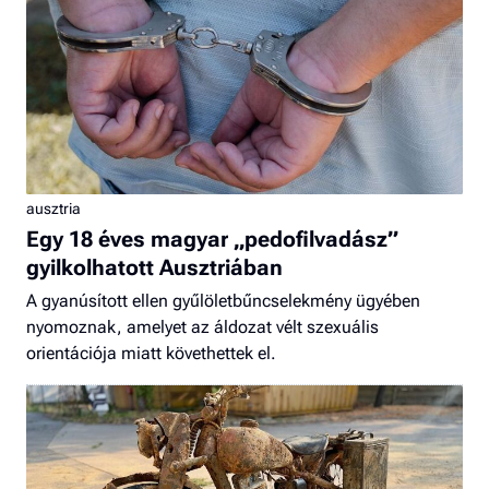
ausztria
Egy 18 éves magyar „pedofilvadász”
gyilkolhatott Ausztriában
A gyanúsított ellen gyűlöletbűncselekmény ügyében
nyomoznak, amelyet az áldozat vélt szexuális
orientációja miatt követhettek el.