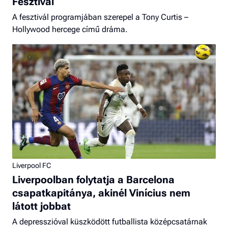
Fesztivál
A fesztivál programjában szerepel a Tony Curtis –
Hollywood hercege című dráma.
Liverpool FC
Liverpoolban folytatja a Barcelona
csapatkapitánya, akinél Vinícius nem
látott jobbat
A depresszióval küszködött futballista középcsatárnak