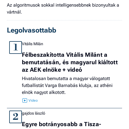
Az algoritmusok sokkal intelligensebbnek bizonyultak a
vártnál.
Legolvasottabb
Vitális Milán
1
Félbeszakította Vitális Milánt a
bemutatásán, és magyarul kiáltott
az AEK elnöke + videó
Hivatalosan bemutatta a magyar válogatott
futballistát Varga Barnabás klubja, az athéni
elnök nagyot alkotott.
gajdos lászló
2
Egyre botrányosabb a Tisza-