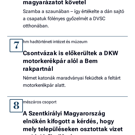
magyarázatot követel
Szamba a szaunában – így értékelte a dán sajtó
a csapatuk fölényes győzelmét a DVSC
otthonában.
hm hadtörténeti intézet és múzeum
7
Csontvázak is előkerültek a DKW
motorkerékpár alól a Bem
rakpartnál
Német katonák maradványai feküdtek a feltárt
motorkerékpár alatt.
mészáros csoport
8
A Szentkirályi Magyarország
elnökén kifogott a kérdés, hogy
mely településeken osztottak vizet