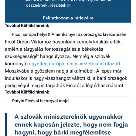
összeérnek, részletek
itt.
a h
E
Feliratkozom a hírlevélre
a
További Külföld híreink
ú
Fico: Európa helyett Amerika nyer az orosz gáz kivezetésén
Ficót Orbán Viktorhoz hasonlóan komoly kritikák érték,
amiért a tárgyalás fontosságát és a békekötés
szükségességét hangsúlyozza. Nemrég a szlovák
kormányfő
egyetlen európai uniós vezetőként utazott
Moszkvába a győzelem napja alkalmából. A lépés már
induláskor is nagy visszhangot váltott ki, a balti országok
pedig végül meg is tagadták Ficótól a légtérhasználatot.
További Külföld híreink
Putyin Ficóval is tárgyal majd
A szlovák miniszterelnök ugyanakkor 
ennek kapcsán jelezte, hogy nem fogja 
hagyni, hogy bárki megfélemlítse 