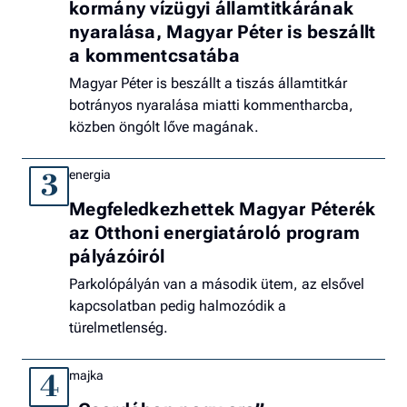
kormány vízügyi államtitkárának
nyaralása, Magyar Péter is beszállt
a kommentcsatába
Magyar Péter is beszállt a tiszás államtitkár
botrányos nyaralása miatti kommentharcba,
közben öngólt lőve magának.
energia
3
Megfeledkezhettek Magyar Péterék
az Otthoni energiatároló program
pályázóiról
Parkolópályán van a második ütem, az elsővel
kapcsolatban pedig halmozódik a
türelmetlenség.
majka
4