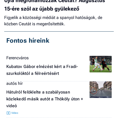
Újra megrohamozzák Ceutát? Augusztus
15-ére szól az újabb gyülekező
Figyelik a közösségi médiát a spanyol hatóságok, de
közben Ceutát is megerősítették.
Fontos híreink
Ferencváros
Kubatov Gábor elnézést kért a Fradi-
szurkolóktól a félreértésért
autós hír
Hátulról felöklelte a szabályosan
közlekedő másik autót a Thököly úton +
videó