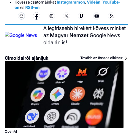
Kövesse csatornáinkat
Instagrammon
,
Videán
,
YouTube-
on
és
RSS-en
A legfrissebb hírekért kövess minket
az
Magyar Nemzet
Google News
oldalán is!
Címoldalról ajánljuk
Tovább az összes cikkhez
OpenAI