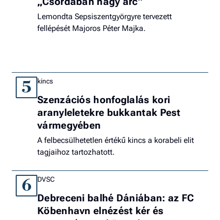
„Csordában nagy arc”
Lemondta Sepsiszentgyörgyre tervezett
fellépését Majoros Péter Majka.
kincs
5
Szenzációs honfoglalás kori
aranyleletekre bukkantak Pest
vármegyében
A felbecsülhetetlen értékű kincs a korabeli elit
tagjaihoz tartozhatott.
DVSC
6
Debreceni balhé Dániában: az FC
Köbenhavn elnézést kér és