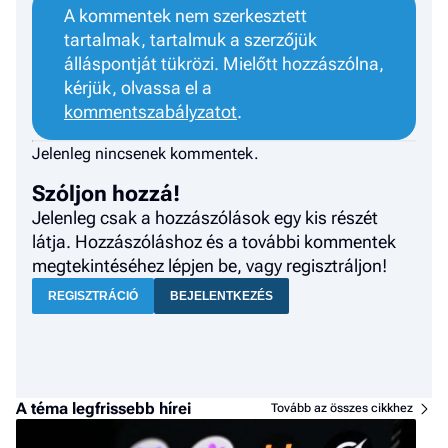
A kommentek nem szerkesztett
tartalmak, tartalmuk a szerzőjük
álláspontját tükrözi. Mielőtt hozzászólna,
kérjük, olvassa el a
kommentszabályzatot
.
Jelenleg nincsenek kommentek.
Szóljon hozzá!
Jelenleg csak a hozzászólások egy kis részét
látja. Hozzászóláshoz és a további kommentek
megtekintéséhez lépjen be, vagy regisztráljon!
REGISZTRÁCIÓ
BEJELENTKEZÉS
A téma legfrissebb hírei
Tovább az összes cikkhez