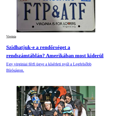
Virginia
Szidhatjuk-e a rendőrséget a
rendszámtáblán? Amerikában most kiderül
Egy virginiai férfi ügye a kísérleti nyúl a Legfelsőbb
Bíróságon.