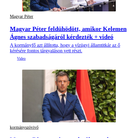
Magyar Péter
Magyar Péter feldühödött, amikor Kelemen
Ágnes szabadságáról kérdezték + videó
A kormányfő azt állította, hogy a vízügyi államtitkár az ő
kérésére fontos tárgyaláson vett részt.
kormányszóvivő