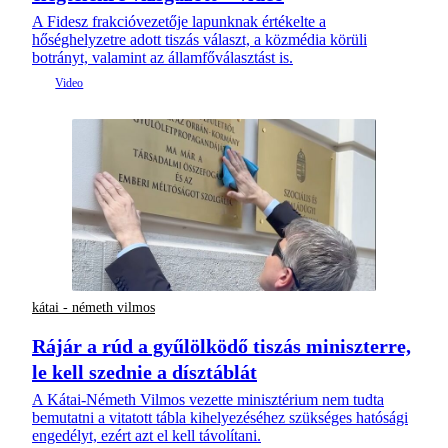
A Fidesz frakcióvezetője lapunknak értékelte a
hőséghelyzetre adott tiszás választ, a közmédia körüli
botrányt, valamint az államfőválasztást is.
kátai - németh vilmos
Rájár a rúd a gyűlölködő tiszás miniszterre,
le kell szednie a dísztáblát
A Kátai-Németh Vilmos vezette minisztérium nem tudta
bemutatni a vitatott tábla kihelyezéséhez szükséges hatósági
engedélyt, ezért azt el kell távolítani.