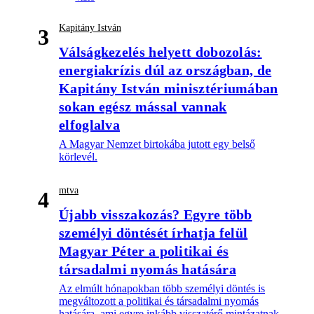
Kapitány István
3
Válságkezelés helyett dobozolás:
energiakrízis dúl az országban, de
Kapitány István minisztériumában
sokan egész mással vannak
elfoglalva
A Magyar Nemzet birtokába jutott egy belső
körlevél.
mtva
4
Újabb visszakozás? Egyre több
személyi döntését írhatja felül
Magyar Péter a politikai és
társadalmi nyomás hatására
Az elmúlt hónapokban több személyi döntés is
megváltozott a politikai és társadalmi nyomás
hatására, ami egyre inkább visszatérő mintázatnak