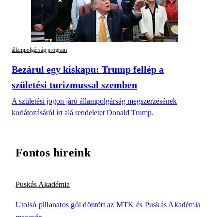
állampolgárság program
Bezárul egy kiskapu: Trump fellép a
születési turizmussal szemben
A születési jogon járó állampolgárság megszerzésének
korlátozásáról írt alá rendeletet Donald Trump.
Fontos híreink
Puskás Akadémia
Utolsó pillanatos gól döntött az MTK és Puskás Akadémia