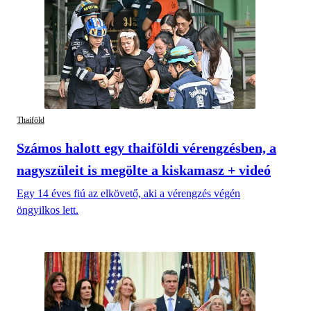
Thaiföld
Számos halott egy thaiföldi vérengzésben, a
nagyszüleit is megölte a kiskamasz + videó
Egy 14 éves fiú az elkövető, aki a vérengzés végén
öngyilkos lett.