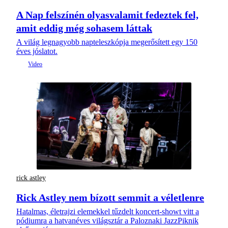
A Nap felszínén olyasvalamit fedeztek fel,
amit eddig még sohasem láttak
A világ legnagyobb napteleszkópja megerősített egy 150
éves jóslatot.
rick astley
Rick Astley nem bízott semmit a véletlenre
Hatalmas, életrajzi elemekkel tűzdelt koncert-showt vitt a
pódiumra a hatvanéves világsztár a Paloznaki JazzPiknik