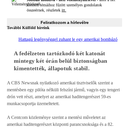
kiemelt témáihoz fűzött személyes gondolatok
összeérnek, részletek
itt.
Feliratkozom a hírlevélre
További Külföld híreink
Hattagú legénységgel zuhant le egy amerikai bombázó
A fedélzeten tartózkodó két katonát 
mintegy két órán belül biztonságban 
kimentették, állapotuk stabil. 
A CBS Newsnak nyilatkozó amerikai tisztviselők szerint a
mentésben egy pilóta nélküli felszíni jármű, vagyis egy tengeri
drón vett részt, amelyet az amerikai haditengerészet 59-es
munkacsoportja üzemeltetett.
A Centcom közleménye szerint a mentési műveletet az
amerikai haditengerészet központi parancsnoksága és a 82.