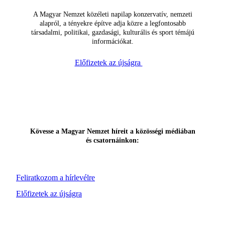
A Magyar Nemzet közéleti napilap konzervatív, nemzeti
alapról, a tényekre építve adja közre a legfontosabb
társadalmi, politikai, gazdasági, kulturális és sport témájú
információkat.
Előfizetek az újságra
Kövesse a Magyar Nemzet híreit a közösségi médiában
és csatornáinkon:
Feliratkozom a hírlevélre
Előfizetek az újságra