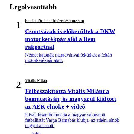
Legolvasottabb
hm hadtörténeti intézet és múzeum
1
Csontvázak is előkerültek a DKW
motorkerékpár alól a Bem
rakpartnál
Német katonák maradványai feküdtek a feltárt
motorkerékpár alatt.
Vitális Milán
2
Félbeszakította Vitális Milánt a
bemutatásán, és magyarul kiáltott
az AEK elnöke + videó
Hivatalosan bemutatta a magyar válogatott
futballistát Varga Barnabás klubja, az athéni elnök
nagyot alkotott.