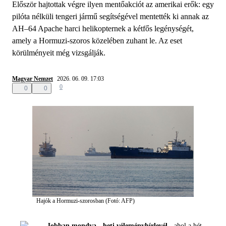
Először hajtottak végre ilyen mentőakciót az amerikai erők: egy
pilóta nélküli tengeri jármű segítségével mentették ki annak az
AH–64 Apache harci helikopternek a kétfős legénységét,
amely a Hormuzi-szoros közelében zuhant le. Az eset
körülményeit még vizsgálják.
Magyar Nemzet
2026. 06. 09. 17:03
0
0
0
Hajók a Hormuzi-szorosban (Fotó: AFP)
Jobban mondva - heti véleményhírlevél -
ahol a hét