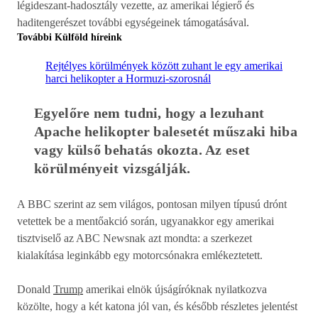
légideszant-hadosztály vezette, az amerikai légierő és
haditengerészet további egységeinek támogatásával.
További Külföld híreink
Rejtélyes körülmények között zuhant le egy amerikai
harci helikopter a Hormuzi-szorosnál
Egyelőre nem tudni, hogy a lezuhant 
Apache helikopter balesetét műszaki hiba 
vagy külső behatás okozta. Az eset 
körülményeit vizsgálják.
A BBC szerint az sem világos, pontosan milyen típusú drónt
vetettek be a mentőakció során, ugyanakkor egy amerikai
tisztviselő az ABC Newsnak azt mondta: a szerkezet
kialakítása leginkább egy motorcsónakra emlékeztetett.
Donald
Trump
amerikai elnök újságíróknak nyilatkozva
közölte, hogy a két katona jól van, és később részletes jelentést