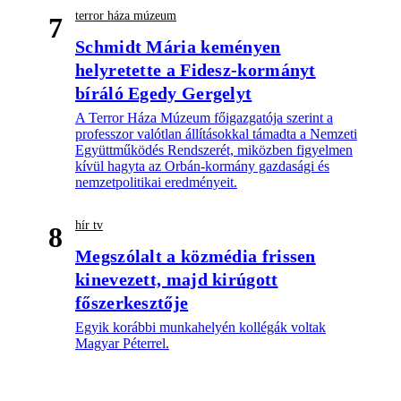
terror háza múzeum
7
Schmidt Mária keményen
helyretette a Fidesz-kormányt
bíráló Egedy Gergelyt
A Terror Háza Múzeum főigazgatója szerint a
professzor valótlan állításokkal támadta a Nemzeti
Együttműködés Rendszerét, miközben figyelmen
kívül hagyta az Orbán-kormány gazdasági és
nemzetpolitikai eredményeit.
hír tv
8
Megszólalt a közmédia frissen
kinevezett, majd kirúgott
főszerkesztője
Egyik korábbi munkahelyén kollégák voltak
Magyar Péterrel.