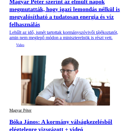
Magyar Péter szerint az elmúlt napok
megmutatták, hogy igazi lemondás nélkül is
megvalósítható a tudatosan energia és víz
felhasználás
Lehűlt az idő, ismét tartottak kormányszóvivői tájékoztatót,
amin nem meglepő módon a miniszterelnök is részt vett.
Magyar Péter
Bóka János: A kormány válságkezelésből
elégtelenre vizsgázott + videó