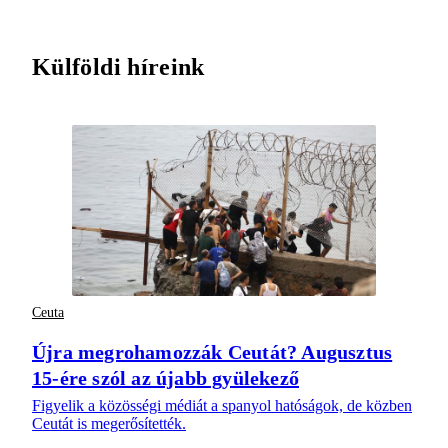
Külföldi híreink
Ceuta
Újra megrohamozzák Ceutát? Augusztus
15-ére szól az újabb gyülekező
Figyelik a közösségi médiát a spanyol hatóságok, de közben
Ceutát is megerősítették.