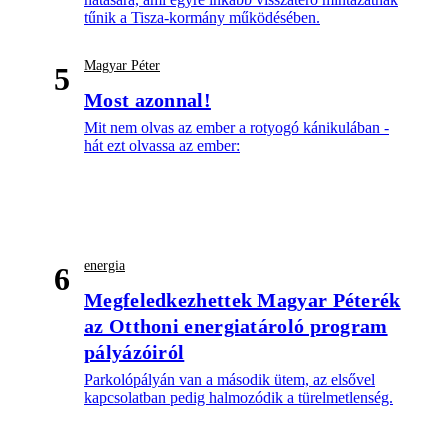
tűnik a Tisza-kormány működésében.
Magyar Péter
5
Most azonnal!
Mit nem olvas az ember a rotyogó kánikulában -
hát ezt olvassa az ember:
energia
6
Megfeledkezhettek Magyar Péterék
az Otthoni energiatároló program
pályázóiról
Parkolópályán van a második ütem, az elsővel
kapcsolatban pedig halmozódik a türelmetlenség.