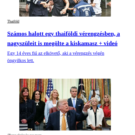
Thaiföld
Számos halott egy thaiföldi vérengzésben, a
nagyszüleit is megölte a kiskamasz + videó
Egy 14 éves fiú az elkövető, aki a vérengzés végén
öngyilkos lett.