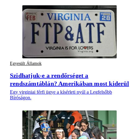
Egyesült Államok
Szidhatjuk-e a rendőrséget a
rendszámtáblán? Amerikában most kiderül
Egy virginiai férfi ügye a kísérleti nyúl a Legfelsőbb
Bíróságon.