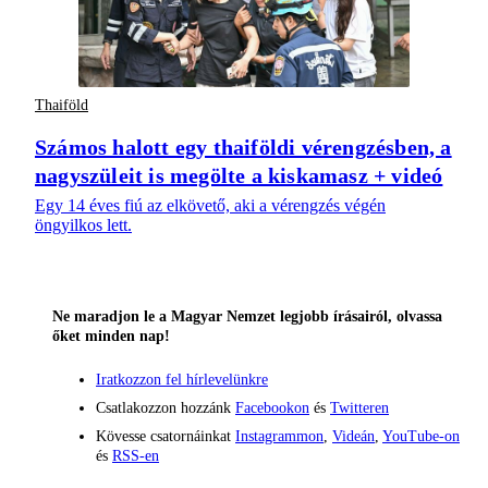
Thaiföld
Számos halott egy thaiföldi vérengzésben, a
nagyszüleit is megölte a kiskamasz + videó
Egy 14 éves fiú az elkövető, aki a vérengzés végén
öngyilkos lett.
Ne maradjon le a Magyar Nemzet legjobb írásairól, olvassa
őket minden nap!
Iratkozzon fel hírlevelünkre
Csatlakozzon hozzánk
Facebookon
és
Twitteren
Kövesse csatornáinkat
Instagrammon
,
Videán
,
YouTube-on
és
RSS-en