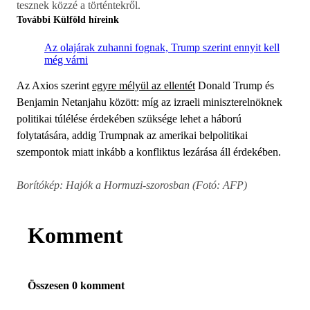
tesznek közzé a történtekről.
További Külföld híreink
Az olajárak zuhanni fognak, Trump szerint ennyit kell
még várni
Az Axios szerint
egyre mélyül az ellentét
Donald Trump és
Benjamin Netanjahu között: míg az izraeli miniszterelnöknek
politikai túlélése érdekében szüksége lehet a háború
folytatására, addig Trumpnak az amerikai belpolitikai
szempontok miatt inkább a konfliktus lezárása áll érdekében.
Borítókép:
Hajók a Hormuzi-szorosban (Fotó: AFP)
Komment
Összesen 0 komment