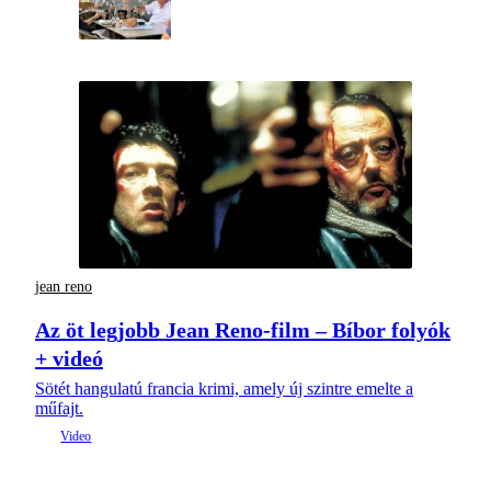
jean reno
Az öt legjobb Jean Reno-film – Bíbor folyók
+ videó
Sötét hangulatú francia krimi, amely új szintre emelte a
műfajt.