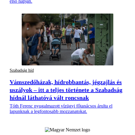
első napján.
Szabadság híd
Vámszedőházak, hídrobbantás, jégzajlás és
uszályok – itt a teljes története a Szabadság
hídnál láthatóvá vált roncsnak
Tóth Ferenc nyugalmazott vízügyi főtanácsos árulta el
lapunknak a legfontosabb mozzanatokat.