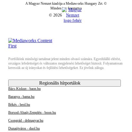
A Magyar Nemzet kiadója a Mediaworks Hungary Zrt. ©
Minden jog fenntartva
© 2026
Portfóliónk minőségi tartalmat jelent minden olvasó számára. Egyedülálló elérést,
országos lefedettséget és változatos megjelenési lehetőséget biztosít. Folyamatosan
keressük az új irányokat és fejlődési lehetőségeket. Ez jövőnk záloga.
Regionális hírportálok
Bács-Kiskun - baon.hu
Baranya - bama.hu
Békés - beol.hu
Borsod-Abaúj-Zemplén - boon.hu
Csongrád - delmagyar.hu
Dunaújváros - duol.hu