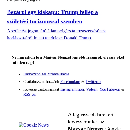
állampolgárság program
Bezárul egy kiskapu: Trump fellép a
születési turizmussal szemben
A születési jogon járó állampolgárság megszerzésének
korlátozásáról írt alá rendeletet Donald Trump.
Ne maradjon le a Magyar Nemzet legjobb írásairól, olvassa őket
minden nap!
Iratkozzon fel hírlevelünkre
Csatlakozzon hozzánk
Facebookon
és
Twitteren
Kövesse csatornáinkat
Instagrammon
,
Videán
,
YouTube-on
és
RSS-en
A legfrissebb hírekért
kövess minket az
Magyar Nemzet
Google