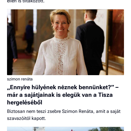
ellen is tiltakozott.
szimon renáta
„Ennyire hülyének nėznek bennünket?” –
már a sajátjainak is elegük van a Tisza
hergeléséből
Biztosan nem teszi zsebre Szimon Renáta, amit a saját
szavazóitól kapott.