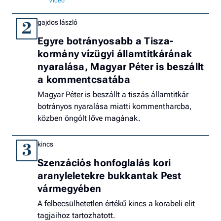
gajdos lászló
2
Egyre botrányosabb a Tisza-
kormány vízügyi államtitkárának
nyaralása, Magyar Péter is beszállt
a kommentcsatába
Magyar Péter is beszállt a tiszás államtitkár
botrányos nyaralása miatti kommentharcba,
közben öngólt lőve magának.
kincs
3
Szenzációs honfoglalás kori
aranyleletekre bukkantak Pest
vármegyében
A felbecsülhetetlen értékű kincs a korabeli elit
tagjaihoz tartozhatott.