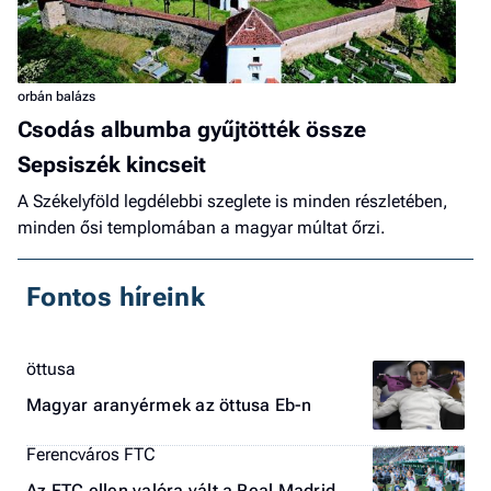
orbán balázs
Csodás albumba gyűjtötték össze
Sepsiszék kincseit
A Székelyföld legdélebbi szeglete is minden részletében,
minden ősi templomában a magyar múltat őrzi.
Fontos híreink
öttusa
Magyar aranyérmek az öttusa Eb-n
Ferencváros FTC
Az FTC ellen valóra vált a Real Madrid