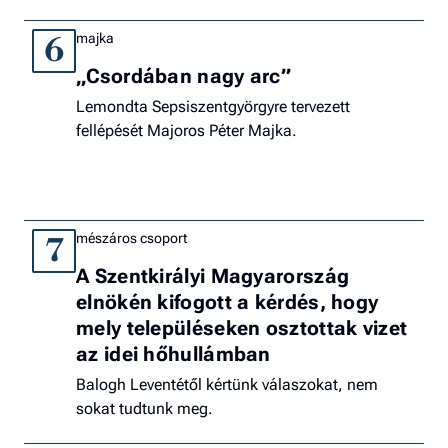
majka
6
„Csordában nagy arc”
Lemondta Sepsiszentgyörgyre tervezett
fellépését Majoros Péter Majka.
mészáros csoport
7
A Szentkirályi Magyarország
elnökén kifogott a kérdés, hogy
mely településeken osztottak vizet
az idei hőhullámban
Balogh Leventétől kértünk válaszokat, nem
sokat tudtunk meg.