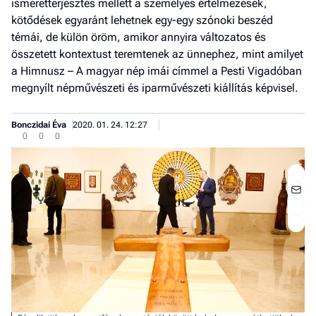
ismeretterjesztés mellett a személyes értelmezések,
kötődések egyaránt lehetnek egy-egy szónoki beszéd
témái, de külön öröm, amikor annyira változatos és
összetett kontextust teremtenek az ünnephez, mint amilyet
a Himnusz – A magyar nép imái címmel a Pesti Vigadóban
megnyílt népművészeti és iparművészeti kiállítás képvisel.
Bonczidai Éva
2020. 01. 24. 12:27
0
0
0
Job
- he
vél