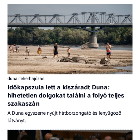
dunai teherhajózás
Időkapszula lett a kiszáradt Duna:
hihetetlen dolgokat találni a folyó teljes
szakaszán
A Duna egyszerre nyújt hátborzongató és lenyűgöző
látványt.