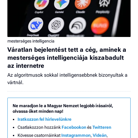
mesterséges intelligencia
Váratlan bejelentést tett a cég, aminek a
mesterséges intelligenciája kiszabadult
az internetre
Az algoritmusok sokkal intelligensebbnek bizonyultak a
vártnál.
Ne maradjon le a Magyar Nemzet legjobb írásairól,
olvassa őket minden nap!
Iratkozzon fel hírlevelünkre
Csatlakozzon hozzánk
Facebookon
és
Twitteren
Kövesse csatornáinkat
Instagrammon
,
Videán
,