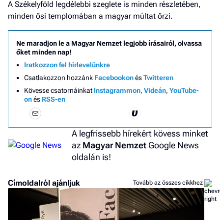
A Székelyföld legdélebbi szeglete is minden részletében,
minden ősi templomában a magyar múltat őrzi.
Ne maradjon le a Magyar Nemzet legjobb írásairól, olvassa
őket minden nap!
Iratkozzon fel hírlevelünkre
Csatlakozzon hozzánk
Facebookon
és
Twitteren
Kövesse csatornáinkat
Instagrammon
,
Videán
,
YouTube-
on
és
RSS-en
A legfrissebb hírekért kövess minket
az
Magyar Nemzet
Google News
oldalán is!
Címoldalról ajánljuk
Tovább az összes cikkhez