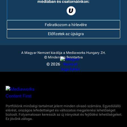
médiában és csatornáinkon:
Feliratkozom a hírlevélre
Előfizetek az újságra
A Magyar Nemzet kiadója a Mediaworks Hungary Zrt.
© Minden jog fenntartva
© 2026
Portfóliónk minőségi tartalmat jelent minden olvasó számára. Egyedülálló
elérést, országos lefedettséget és változatos megjelenési lehetőséget
biztosít. Folyamatosan keressük az új irányokat és fejlődési lehetőségeket.
Ez jövőnk záloga.