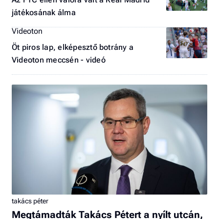
játékosának álma
Videoton
Öt piros lap, elképesztő botrány a
Videoton meccsén - videó
takács péter
Megtámadták Takács Pétert a nyílt utcán,