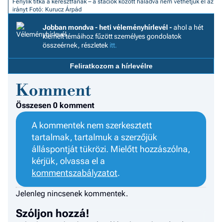
Fénylik titka a keresztfának – a stációk között haladva nem véthetjük el az
F
irányt
Fotó: Kurucz Árpád
a 
Jobban mondva - heti véleményhírlevél -
ahol a hét
kiemelt témáihoz fűzött személyes gondolatok
összeérnek, részletek
itt.
Feliratkozom a hírlevélre
Komment
Összesen 0 komment
A kommentek nem szerkesztett
tartalmak, tartalmuk a szerzőjük
álláspontját tükrözi. Mielőtt hozzászólna,
kérjük, olvassa el a
kommentszabályzatot
.
Jelenleg nincsenek kommentek.
Szóljon hozzá!