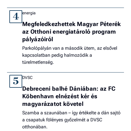
energia
4
Megfeledkezhettek Magyar Péterék
az Otthoni energiatároló program
pályázóiról
Parkolópályán van a második ütem, az elsővel
kapcsolatban pedig halmozódik a
türelmetlenség.
DVSC
5
Debreceni balhé Dániában: az FC
Köbenhavn elnézést kér és
magyarázatot követel
Szamba a szaunában – így értékelte a dán sajtó
a csapatuk fölényes győzelmét a DVSC
otthonában.