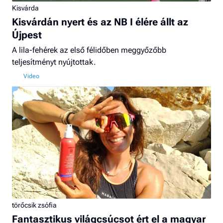
Kisvárda
Kisvárdán nyert és az NB I élére állt az
Újpest
A lila-fehérek az első félidőben meggyőzőbb
teljesítményt nyújtottak.
törőcsik zsófia
Fantasztikus világcsúcsot ért el a magyar