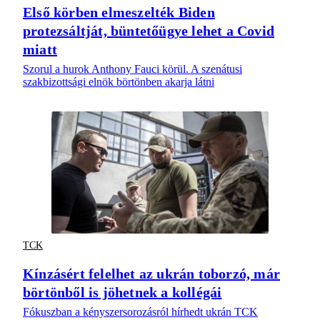
Első körben elmeszelték Biden
protezsáltját, büntetőügye lehet a Covid
miatt
Szorul a hurok Anthony Fauci körül. A szenátusi
szakbizottsági elnök börtönben akarja látni
TCK
Kínzásért felelhet az ukrán toborzó, már
börtönből is jöhetnek a kollégái
Fókuszban a kényszersorozásról hírhedt ukrán TCK