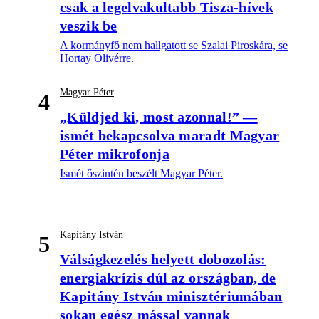
csak a legelvakultabb Tisza-hívek
veszik be
A kormányfő nem hallgatott se Szalai Piroskára, se
Hortay Olivérre.
Magyar Péter
4
„Küldjed ki, most azonnal!” —
ismét bekapcsolva maradt Magyar
Péter mikrofonja
Ismét őszintén beszélt Magyar Péter.
Kapitány István
5
Válságkezelés helyett dobozolás:
energiakrízis dúl az országban, de
Kapitány István minisztériumában
sokan egész mással vannak