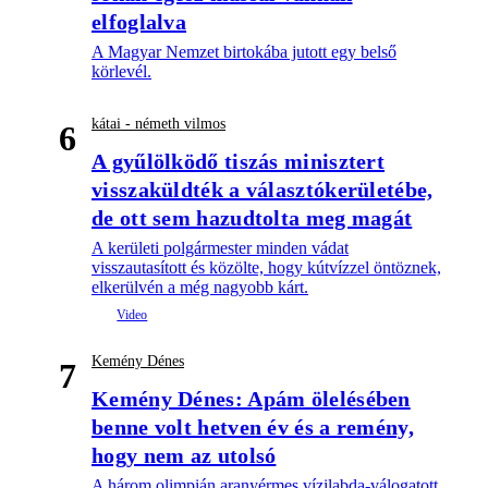
elfoglalva
A Magyar Nemzet birtokába jutott egy belső
körlevél.
kátai - németh vilmos
6
A gyűlölködő tiszás minisztert
visszaküldték a választókerületébe,
de ott sem hazudtolta meg magát
A kerületi polgármester minden vádat
visszautasított és közölte, hogy kútvízzel öntöznek,
elkerülvén a még nagyobb kárt.
Kemény Dénes
7
Kemény Dénes: Apám ölelésében
benne volt hetven év és a remény,
hogy nem az utolsó
A három olimpián aranyérmes vízilabda-válogatott