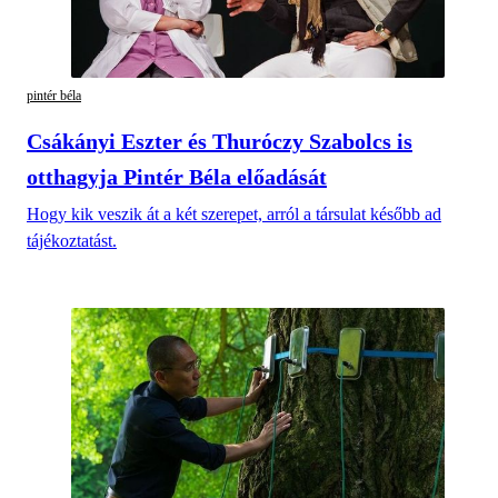
pintér béla
Csákányi Eszter és Thuróczy Szabolcs is
otthagyja Pintér Béla előadását
Hogy kik veszik át a két szerepet, arról a társulat később ad
tájékoztatást.