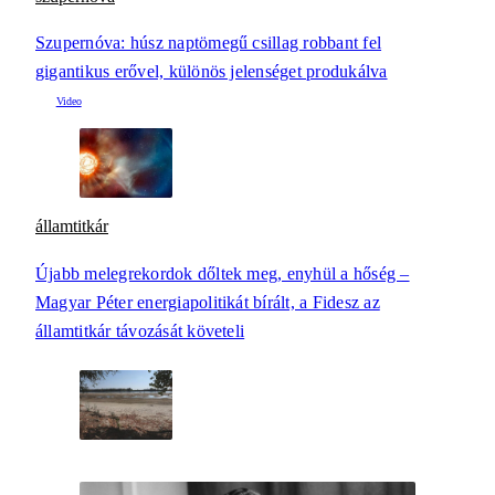
Szupernóva: húsz naptömegű csillag robbant fel
gigantikus erővel, különös jelenséget produkálva
államtitkár
Újabb melegrekordok dőltek meg, enyhül a hőség –
Magyar Péter energiapolitikát bírált, a Fidesz az
államtitkár távozását követeli