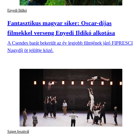
Enyedi Ildikó
Fantasztikus magyar siker: Oscar-díjas
filmekkel verseng Enyedi Ildikó alkotása
A Csendes barát bekerült az év legjobb filmjének járó FIPRESCI
Nagydíj öt jelöltje közé.
Sziget fesztivál