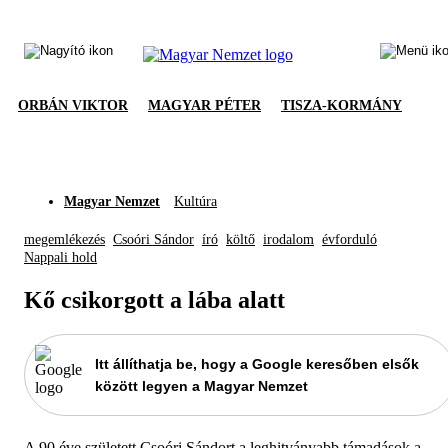
ORBÁN VIKTOR
MAGYAR PÉTER
TISZA-KORMÁNY
Magyar Nemzet
Kultúra
megemlékezés
Csoóri Sándor
író
költő
irodalom
évforduló
Nappali hold
Kő csikorgott a lába alatt
Itt állíthatja be, hogy a Google keresőben elsők
között legyen a Magyar Nemzet
A 90 éve született Csoóri Sándort a leghitványabb támadások a