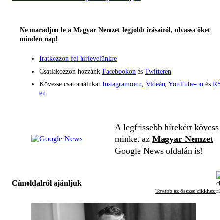
Ne maradjon le a Magyar Nemzet legjobb írásairól, olvassa őket
minden nap!
Iratkozzon fel hírlevelünkre
Csatlakozzon hozzánk
Facebookon
és
Twitteren
Kövesse csatornáinkat
Instagrammon
,
Videán
,
YouTube-on
és
RS
en
A legfrissebb hírekért kövess
minket az
Magyar Nemzet
Google News oldalán is!
Címoldalról ajánljuk
Tovább az összes cikkhez