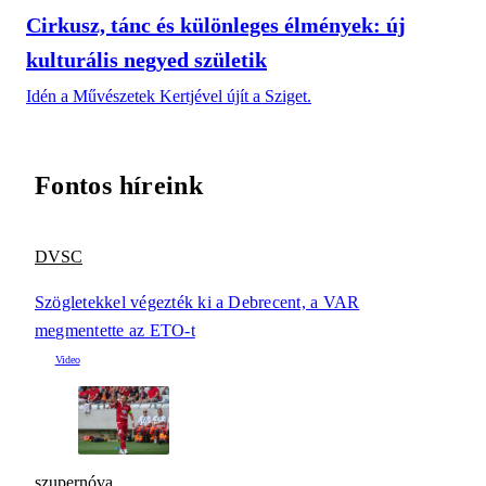
Cirkusz, tánc és különleges élmények: új
kulturális negyed születik
Idén a Művészetek Kertjével újít a Sziget.
Fontos híreink
DVSC
Szögletekkel végezték ki a Debrecent, a VAR
megmentette az ETO-t
szupernóva