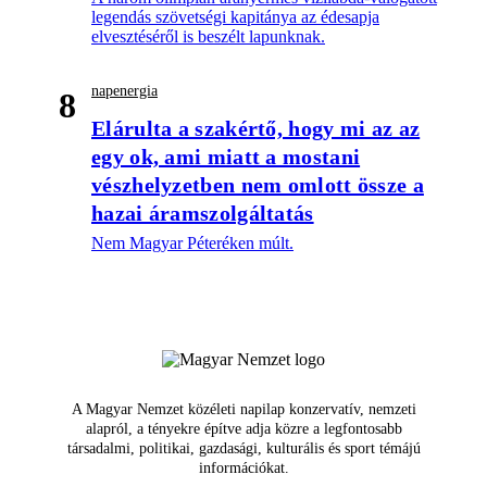
legendás szövetségi kapitánya az édesapja
elvesztéséről is beszélt lapunknak.
napenergia
8
Elárulta a szakértő, hogy mi az az
egy ok, ami miatt a mostani
vészhelyzetben nem omlott össze a
hazai áramszolgáltatás
Nem Magyar Péteréken múlt.
A Magyar Nemzet közéleti napilap konzervatív, nemzeti
alapról, a tényekre építve adja közre a legfontosabb
társadalmi, politikai, gazdasági, kulturális és sport témájú
információkat.