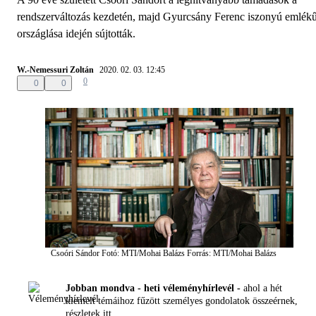
rendszerváltozás kezdetén, majd Gyurcsány Ferenc iszonyú emlék
országlása idején sújtották.
W.-Nemessuri Zoltán
2020. 02. 03. 12:45
0
0
0
Csoóri Sándor
Fotó: MTI/Mohai Balázs
Forrás: MTI/Mohai Balázs
Jobban mondva - heti véleményhírlevél -
ahol a hét
kiemelt témáihoz fűzött személyes gondolatok összeérnek,
részletek
itt.