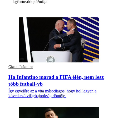
legfontosabb polémiája.
Gianni Infantino
Ha Infantino marad a FIFA élén, nem lesz
több futball-vb
Így egyelőre az a vita másodlagos, hogy hol legyen a
következő világbajnokság döntője.