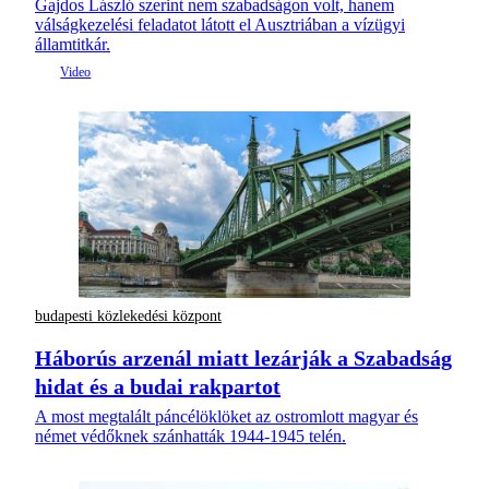
Gajdos László szerint nem szabadságon volt, hanem
válságkezelési feladatot látott el Ausztriában a vízügyi
államtitkár.
budapesti közlekedési központ
Háborús arzenál miatt lezárják a Szabadság
hidat és a budai rakpartot
A most megtalált páncélöklöket az ostromlott magyar és
német védőknek szánhatták 1944-1945 telén.