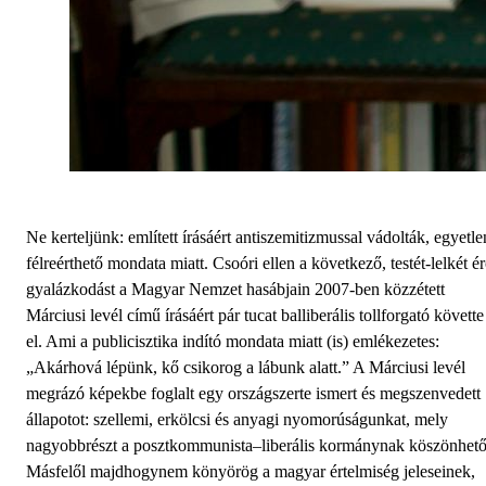
Ne kerteljünk: említett írásáért antiszemitizmussal vádolták, egyetle
félreérthető mondata miatt. Csoóri ellen a következő, testét-lelkét é
gyalázkodást a Magyar Nemzet hasábjain 2007-ben közzétett
Márciusi levél című írásáért pár tucat balliberális tollforgató követte
el. Ami a publicisztika indító mondata miatt (is) emlékezetes:
„Akárhová lépünk, kő csikorog a lábunk alatt.” A Márciusi levél
megrázó képekbe foglalt egy országszerte ismert és megszenvedett
állapotot: szellemi, erkölcsi és anyagi nyomorúságunkat, mely
nagyobbrészt a posztkommunista–liberális kormánynak köszönhető
Másfelől majdhogynem könyörög a magyar értelmiség jeleseinek,