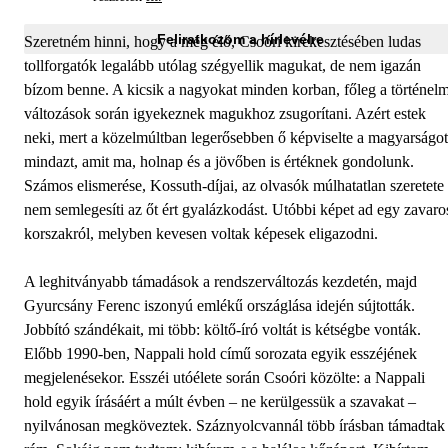
Feliratkozom a hírlevélre
Szeretném hinni, hogy a még élő, Csoóri kirekesztésében ludas
tollforgatók legalább utólag szégyellik magukat, de nem igazán
bízom benne. A kicsik a nagyokat minden korban, főleg a történelm
változások során igyekeznek magukhoz zsugorítani. Azért estek
neki, mert a közelmúltban legerősebben ő képviselte a magyarságot
mindazt, amit ma, holnap és a jövőben is értéknek gondolunk.
Számos elismerése, Kossuth-díjai, az olvasók múlhatatlan szeretete
nem semlegesíti az őt ért gyalázkodást. Utóbbi képet ad egy zavaro
korszakról, melyben kevesen voltak képesek eligazodni.
A leghitványabb támadások a rendszerváltozás kezdetén, majd
Gyurcsány Ferenc iszonyú emlékű országlása idején sújtották.
Jobbító szándékait, mi több: költő-író voltát is kétségbe vonták.
Előbb 1990-ben, Nappali hold című sorozata egyik esszéjének
megjelenésekor. Esszéi utóélete során Csoóri közölte: a Nappali
hold egyik írásáért a múlt évben – ne kerülgessük a szavakat –
nyilvánosan megköveztek. Száznyolcvannál több írásban támadtak