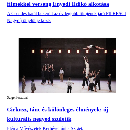
filmekkel verseng Enyedi Ildikó alkotása
A Csendes barát bekerült az év legjobb filmjének járó FIPRESCI
Nagydíj öt jelöltje közé.
Sziget fesztivál
Cirkusz, tánc és különleges élmények: új
kulturális negyed születik
Idén a Művészetek Kertjével újít a Sziget.