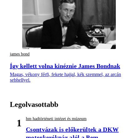
james bond
Így kellett volna kinéznie James Bondnak
Magas, vékony férfi, fekete hajjal, kék szemmel, az arcán
sebhellyel.
Legolvasottabb
hm hadtörténeti intézet és múzeum
1
Csontvázak is előkerültek a DKW
motorkerékpár alól a Bem