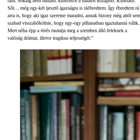
rám. Sokáig nem tudtam: kibírom-e a halálos kőzáport. Kibírtam.
Sőt… még egy-két ijesztő igaz­ságra is ráébredtem. Így ébredtem rá
arra is, hogy aki igaz szeretne maradni, annak bizony még attól se
szabad visszahőkölnie, hogy egy-egy pillanatban igaztalanná válik.
Mert néha épp a törés mutatja meg a szemben álló feleknek a
valóság drámai, illetve tragikus teljességét.”