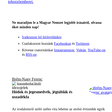
toborzóemberei.
Ne maradjon le a Magyar Nemzet legjobb írásairól, olvassa
őket minden nap!
Iratkozzon fel hírlevelünkre
Csatlakozzon hozzánk
Facebookon
és
Twitteren
Kövesse csatornáinkat
Instagrammon
,
Videán
,
YouTube-on
és
RSS-en
Brém-Nagy Ferenc
krasznahorkai lászló
Hódok és jegesmedvék, jégtáblák és
uszadékfa
Az irodalomról szóló széles vita lehetne az utolsó évtizedek egyik