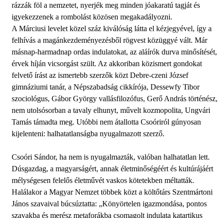
rázzák föl a nemzetet, nyerjék meg minden jóakaratú tagját és
igyekezzenek a rombolást közösen megakadályozni.
A Márciusi levelet közel száz kiválóság látta el kézjegyével, így a
felhívás a magánkezdeményezésből rögvest közüggyé vált. Már
másnap-harmadnap ordas indulatokat, az aláírók durva minősítését,
érvek híján vicsorgást szült. Az akkoriban közismert gondokat
felvető írást az ismertebb szerzők közt Debre-czeni József
gimnáziumi tanár, a Népszabadság cikkírója, Dessewfy Tibor
szociológus, Gábor György vallásfilozófus, Gerő András történész,
nem utolsósorban a tavaly elhunyt, művelt kozmopolita, Ungvári
Tamás támadta meg. Utóbbi nem átallotta Csoóriról gúnyosan
kijelenteni: halhatatlanságba nyugalmazott szerző.
Csoóri Sándor, ha nem is nyugalmazták, valóban halhatatlan lett.
Dúsgazdag, a magyarságért, annak életminőségéért és kultúrájáért
mélységesen felelős életművét vaskos kötetekben méltatták.
Halálakor a Magyar Nemzet többek közt a költőtárs Szentmártoni
János szavaival búcsúztatta: „Könyörtelen igazmondása, pontos
szavakba és merész metaforákba csomagolt indulata katartikus