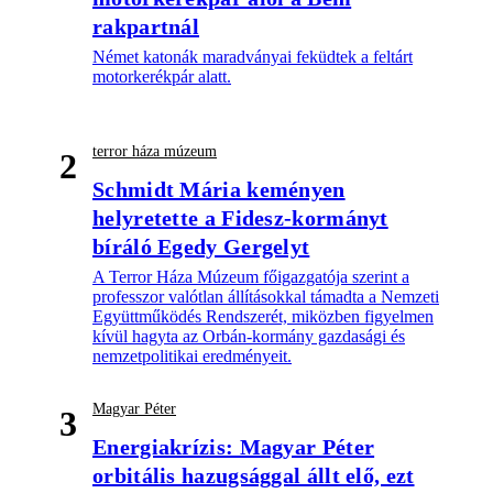
rakpartnál
Német katonák maradványai feküdtek a feltárt
motorkerékpár alatt.
terror háza múzeum
2
Schmidt Mária keményen
helyretette a Fidesz-kormányt
bíráló Egedy Gergelyt
A Terror Háza Múzeum főigazgatója szerint a
professzor valótlan állításokkal támadta a Nemzeti
Együttműködés Rendszerét, miközben figyelmen
kívül hagyta az Orbán-kormány gazdasági és
nemzetpolitikai eredményeit.
Magyar Péter
3
Energiakrízis: Magyar Péter
orbitális hazugsággal állt elő, ezt