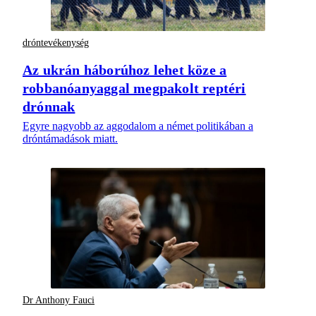
dróntevékenység
Az ukrán háborúhoz lehet köze a
robbanóanyaggal megpakolt reptéri
drónnak
Egyre nagyobb az aggodalom a német politikában a
dróntámadások miatt.
Dr Anthony Fauci