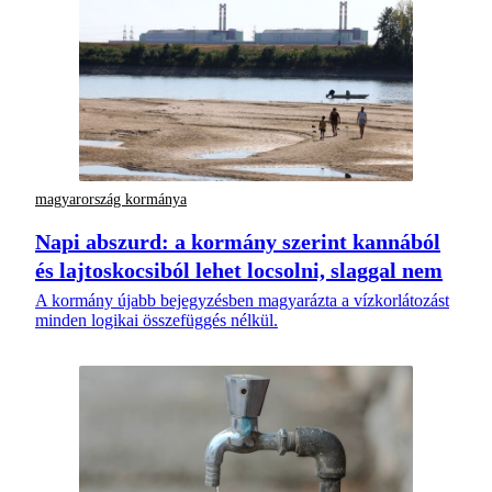
magyarország kormánya
Napi abszurd: a kormány szerint kannából
és lajtoskocsiból lehet locsolni, slaggal nem
A kormány újabb bejegyzésben magyarázta a vízkorlátozást
minden logikai összefüggés nélkül.