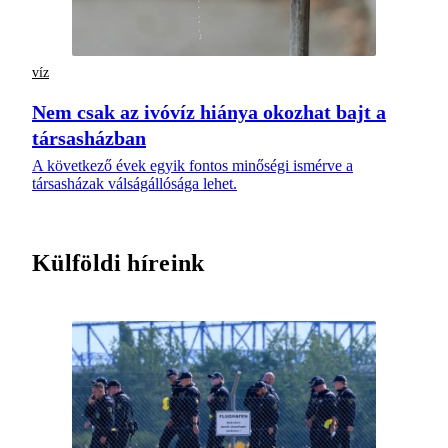
víz
Nem csak az ivóvíz hiánya okozhat bajt a
társasházban
A következő évek egyik fontos minőségi ismérve a
társasházak válságállósága lehet.
Külföldi híreink