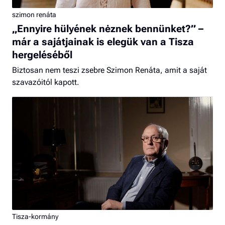
szimon renáta
„Ennyire hülyének nėznek bennünket?” –
már a sajátjainak is elegük van a Tisza
hergeléséből
Biztosan nem teszi zsebre Szimon Renáta, amit a saját
szavazóitól kapott.
Tisza-kormány