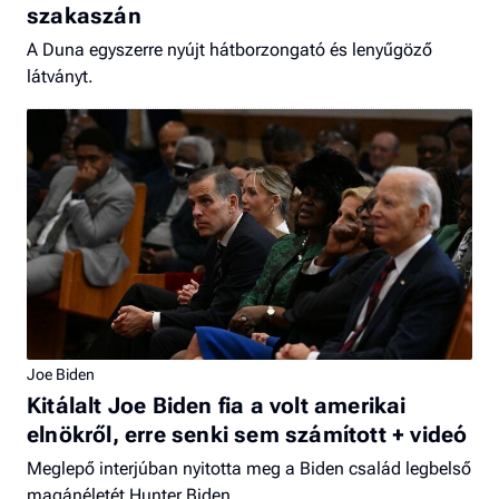
szakaszán
A Duna egyszerre nyújt hátborzongató és lenyűgöző
látványt.
Joe Biden
Kitálalt Joe Biden fia a volt amerikai
elnökről, erre senki sem számított + videó
Meglepő interjúban nyitotta meg a Biden család legbelső
magánéletét Hunter Biden.