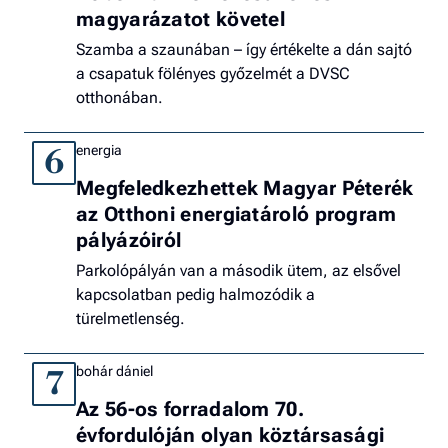
magyarázatot követel
Szamba a szaunában – így értékelte a dán sajtó
a csapatuk fölényes győzelmét a DVSC
otthonában.
energia
6
Megfeledkezhettek Magyar Péterék
az Otthoni energiatároló program
pályázóiról
Parkolópályán van a második ütem, az elsővel
kapcsolatban pedig halmozódik a
türelmetlenség.
bohár dániel
7
Az 56-os forradalom 70.
évfordulóján olyan köztársasági