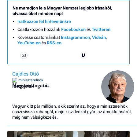
Ne maradjon le a Magyar Nemzet legjobb írásairól,
olvassa őket minden nap!
Iratkozzon fel hírlevelünkre
Csatlakozzon hozzánk
Facebookon
és
Twitteren
Kövesse csatornáinkat
Instagrammon
,
Videán
,
YouTube-on
és
RSS-en
Gajdics Ottó
miniszterelnök
Magamutogatás
Vagyunk itt pár millióan, akik szerint az, hogy a miniszterelnök
összevissza rohangál, majd kisvideókat gyárt az ámokfutásáról,
még nem válságkezelés.