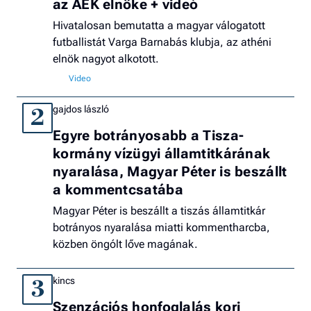
az AEK elnöke + videó
Hivatalosan bemutatta a magyar válogatott
futballistát Varga Barnabás klubja, az athéni
elnök nagyot alkotott.
gajdos lászló
2
Egyre botrányosabb a Tisza-
kormány vízügyi államtitkárának
nyaralása, Magyar Péter is beszállt
a kommentcsatába
Magyar Péter is beszállt a tiszás államtitkár
botrányos nyaralása miatti kommentharcba,
közben öngólt lőve magának.
kincs
3
Szenzációs honfoglalás kori