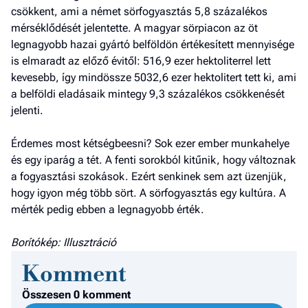
csökkent, ami a német sörfogyasztás 5,8 százalékos
mérséklődését jelentette. A magyar sörpiacon az öt
legnagyobb hazai gyártó belföldön értékesített mennyisége
is elmaradt az előző évitől: 516,9 ezer hektoliterrel lett
kevesebb, így mindössze 5032,6 ezer hektolitert tett ki, ami
a belföldi eladásaik mintegy 9,3 százalékos csökkenését
jelenti.
Érdemes most kétségbeesni? Sok ezer ember munkahelye
és egy iparág a tét. A fenti sorokból kitűnik, hogy változnak
a fogyasztási szokások. Ezért senkinek sem azt üzenjük,
hogy igyon még több sört. A sörfogyasztás egy kultúra. A
mérték pedig ebben a legnagyobb érték.
Borítókép: Illusztráció
Komment
Összesen 0 komment