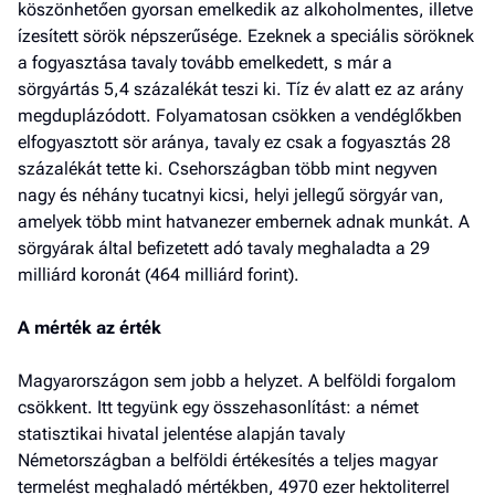
köszönhetően gyorsan emelkedik az alkoholmentes, illetve
ízesített sörök népszerűsége. Ezeknek a speciális söröknek
a fogyasztása tavaly tovább emelkedett, s már a
sörgyártás 5,4 százalékát teszi ki. Tíz év alatt ez az arány
megduplázódott. Folyamatosan csökken a vendéglőkben
elfogyasztott sör aránya, tavaly ez csak a fogyasztás 28
százalékát tette ki. Csehországban több mint negyven
nagy és néhány tucatnyi kicsi, helyi jellegű sörgyár van,
amelyek több mint hatvanezer embernek adnak munkát. A
sörgyárak által befizetett adó tavaly meghaladta a 29
milliárd koronát (464 milliárd forint).
A mérték az érték
Magyarországon sem jobb a helyzet. A belföldi forgalom
csökkent. Itt tegyünk egy összehasonlítást: a német
statisztikai hivatal jelentése alapján tavaly
Németországban a belföldi értékesítés a teljes magyar
termelést meghaladó mértékben, 4970 ezer hektoliterrel