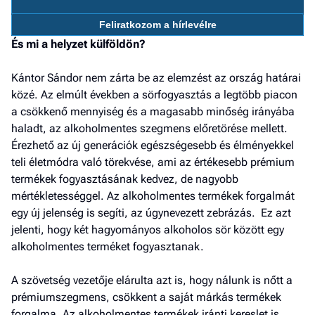
F
a 
Feliratkozom a hírlevélre
És mi a helyzet külföldön?
Kántor Sándor nem zárta be az elemzést az ország határai
közé. Az elmúlt években a sörfogyasztás a legtöbb piacon
a csökkenő mennyiség és a magasabb minőség irányába
haladt, az alkoholmentes szegmens előretörése mellett.
Érezhető az új generációk egészségesebb és élményekkel
teli életmódra való törekvése, ami az értékesebb prémium
termékek fogyasztásának kedvez, de nagyobb
mértékletességgel. Az alkoholmentes termékek forgalmát
egy új jelenség is segíti, az úgynevezett zebrázás. Ez azt
jelenti, hogy két hagyományos alkoholos sör között egy
alkoholmentes terméket fogyasztanak.
A szövetség vezetője elárulta azt is, hogy nálunk is nőtt a
prémiumszegmens, csökkent a saját márkás termékek
forgalma. Az alkoholmentes termékek iránti kereslet is