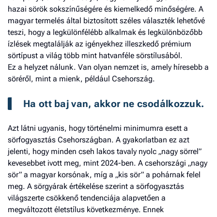
hazai sörök sokszínűségére és kiemelkedő minőségére. A
magyar termelés által biztosított széles választék lehetővé
teszi, hogy a legkülönfélébb alkalmak és legkülönbözőbb
ízlések megtalálják az igényekhez illeszkedő prémium
sörtípust a világ több mint hatvanféle sörstílusából.
Ez a helyzet nálunk. Van olyan nemzet is, amely híresebb a
söréről, mint a mienk, például Csehország.
Ha ott baj van, akkor ne csodálkozzuk. 
Azt látni ugyanis, hogy történelmi minimumra esett a
sörfogyasztás Csehországban. A gyakorlatban ez azt
jelenti, hogy minden cseh lakos tavaly nyolc „nagy sörrel”
kevesebbet ivott meg, mint 2024-ben. A csehországi „nagy
sör” a magyar korsónak, míg a „kis sör” a pohárnak felel
meg. A sörgyárak értékelése szerint a sörfogyasztás
világszerte csökkenő tendenciája alapvetően a
megváltozott életstílus következménye. Ennek