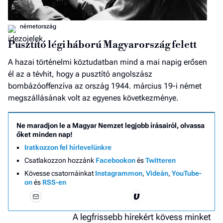
németország
Pusztító légi háború Magyarország felett
A hazai történelmi köztudatban mind a mai napig erősen
él az a tévhit, hogy a pusztító angolszász
bombázóoffenzíva az ország 1944. március 19-i német
megszállásának volt az egyenes következménye.
Ne maradjon le a Magyar Nemzet legjobb írásairól, olvassa
őket minden nap!
Iratkozzon fel hírlevelünkre
Csatlakozzon hozzánk
Facebookon
és
Twitteren
Kövesse csatornáinkat
Instagrammon
,
Videán
,
YouTube-
on
és
RSS-en
A legfrissebb hírekért kövess minket