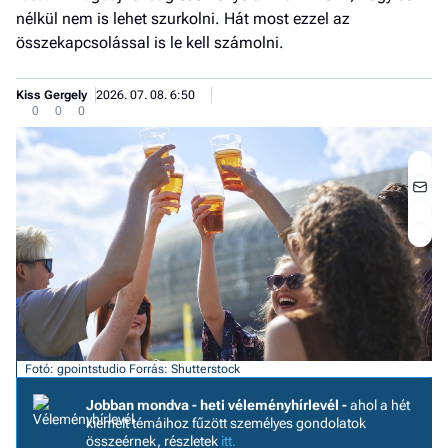
nélkül nem is lehet szurkolni. Hát most ezzel az
összekapcsolással is le kell számolni.
Kiss Gergely
2026. 07. 08. 6:50
0
0
0
Fotó: gpointstudio
Forrás: Shutterstock
Job
- he
Jobban mondva - heti véleményhírlevél -
ahol a hét
vél
kiemelt témáihoz fűzött személyes gondolatok
összeérnek, részletek
itt.