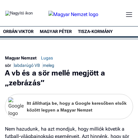
ORBÁN VIKTOR
MAGYAR PÉTER
TISZA-KORMÁNY
Magyar Nemzet
Lugas
sör
labdarúgó VB
meleg
A vb és a sör mellé megjött a
„zebrázás”
Itt állíthatja be, hogy a Google keresőben elsők
között legyen a Magyar Nemzet
Nem hazudunk, ha azt mondjuk, hogy milliók követik a
futball-világbajnokság eseményeit. Azt hinnénk, hogy sör