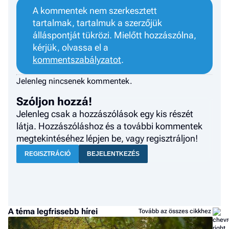
A kommentek nem szerkesztett
tartalmak, tartalmuk a szerzőjük
álláspontját tükrözi. Mielőtt hozzászólna,
kérjük, olvassa el a
kommentszabályzatot
.
Jelenleg nincsenek kommentek.
Szóljon hozzá!
Jelenleg csak a hozzászólások egy kis részét
látja. Hozzászóláshoz és a további kommentek
megtekintéséhez lépjen be, vagy regisztráljon!
REGISZTRÁCIÓ
BEJELENTKEZÉS
A téma legfrissebb hírei
Tovább az összes cikkhez