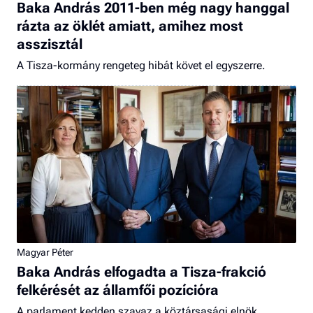
Baka András 2011-ben még nagy hanggal
rázta az öklét amiatt, amihez most
asszisztál
A Tisza-kormány rengeteg hibát követ el egyszerre.
Magyar Péter
Baka András elfogadta a Tisza-frakció
felkérését az államfői pozícióra
A parlament kedden szavaz a köztársasági elnök