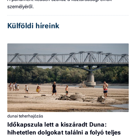
személyéről.
Külföldi híreink
dunai teherhajózás
Időkapszula lett a kiszáradt Duna:
hihetetlen dolgokat találni a folyó teljes