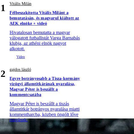
Vitális Milán
1
Félbeszakította Vitális Milánt a
bemutatásán, és magyarul kiáltott az
AEK elnöke + videó
Hivatalosan bemutatta a magyar
válogatott futballistát Varga Barnabás
klubja, az athéni elnök nagyot
alkotott.
gajdos lászló
2
Egyre botrányosabb a Tisza-kormány
vízügyi államtitkárának nyaralása,
Magyar Péter is beszállt a
kommentcsatába
Magyar Péter is beszállt a tiszás
államtitkár botrányos nyaralása miatti
kommentharcba, közben öngólt lőve
magának.