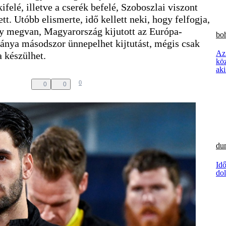
felé, illetve a cserék befelé, Szoboszlai viszont
. Utóbb elismerte, idő kellett neki, hogy felfogja,
ogy megvan, Magyarország kijutott az Európa-
boh
tánya másodszor ünnepelhet kijtutást, mégis csak
Az
 készülhet.
kö
aki
0
0
0
dun
Idő
dol