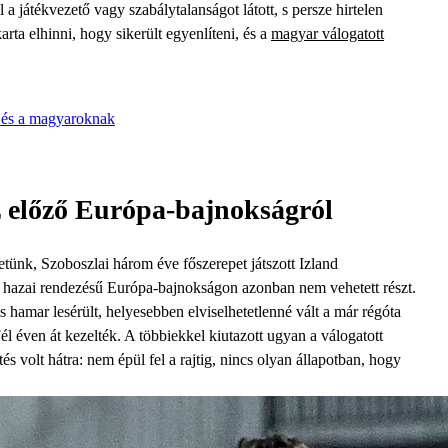
l a játékvezető vagy szabálytalanságot látott, s persze hirtelen
arta elhinni, hogy sikerült egyenlíteni, és a
magyar válogatott
k és a magyaroknak
z előző Európa-bajnokságról
tünk, Szoboszlai három éve főszerepet játszott Izland
en hazai rendezésű Európa-bajnokságon azonban nem vehetett részt.
 hamar lesérült, helyesebben elviselhetetlenné vált a már régóta
Fél éven át kezelték. A többiekkel kiutazott ugyan a válogatott
és volt hátra: nem épül fel a rajtig, nincs olyan állapotban, hogy