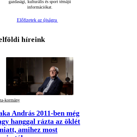
gazdasági, kulturális és sport témájú
információkat.
Előfizetek az újságra
elföldi híreink
za-kormány
aka András 2011-ben még
agy hanggal rázta az öklét
miatt, amihez most