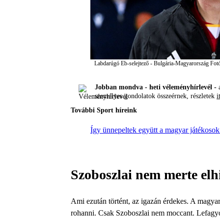
Labdarúgó Eb-selejtező - Bulgária-Magyarország
Fotó
Jobban mondva - heti véleményhírlevél -
a
személyes gondolatok összeérnek, részletek
i
További Sport híreink
Így ünnepeltek együtt a magyar játékosok
Szoboszlai nem merte elh
Ami ezután történt, az igazán érdekes. A magyar 
rohanni. Csak Szoboszlai nem moccant. Lefagyo