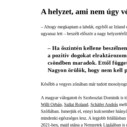
A helyzet, ami nem úgy vé
– Ahogy megkaptam a labdát, egyből az Izland e
ugyanaz lett – beszélt először a nagy helyzetéről
– Ha őszintén kellene beszélnem
a pozitív dogokat elraktározom,
csöndben maradok. Ettől függet
Nagyon örülök, hogy nem kell p
Később a vegyes zónában már tudott mosolyogni,
A magyar válogatott és Szoboszlai Dominik is t
Willi Orbán,
Sallai Roland,
Schäfer András
melle
Szófiában. Ismerjük el, ennyi kulcsember hiányá
mindenki egészséges lesz. A legjobb felállásban 
2021-ben, majd utána a Nemzetek Ligájában is 