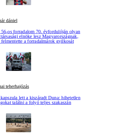
ár dániel
 56-os forradalom 70. évfordulóján olyan
ztársasági elnöke lesz Magyarországnak,
 felmentette a forradalmárok gyilkosát
ai teherhajózás
kapszula lett a kiszáradt Duna: hihetetlen
gokat találni a folyó teljes szakaszán