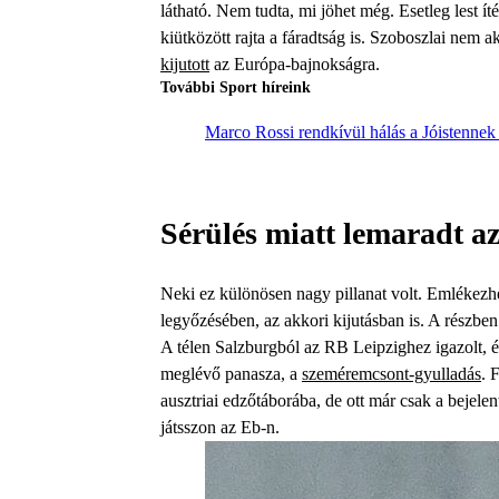
látható. Nem tudta, mi jöhet még. Esetleg lest íté
kiütközött rajta a fáradtság is. Szoboszlai nem ak
kijutott
az Európa-bajnokságra.
További Sport híreink
Marco Rossi rendkívül hálás a Jóistenne
Sérülés miatt lemaradt a
Neki ez különösen nagy pillanat volt. Emlékezhe
legyőzésében, az akkori kijutásban is. A részb
A télen Salzburgból az RB Leipzighez igazolt, és
meglévő panasza, a
szeméremcsont-gyulladás
. 
ausztriai edzőtáborába, de ott már csak a bejelent
játsszon az Eb-n.