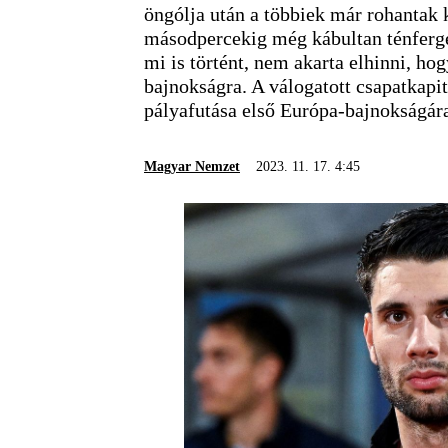
öngólja után a többiek már rohantak ki
másodpercekig még kábultan ténfergett
mi is történt, nem akarta elhinni, h
bajnokságra. A válogatott csapatkapi
pályafutása első Európa-bajnokságára
Magyar Nemzet
2023. 11. 17. 4:45