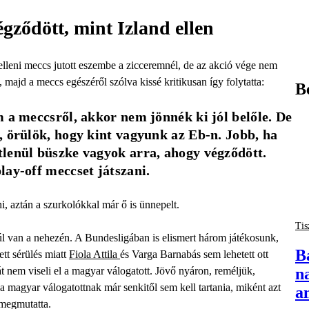
gződött, mint Izland ellen
lleni meccs jutott eszembe a zicceremnél, de az akció vége nem
, majd a meccs egészéről szólva kissé kritikusan így folytatta:
B
 a meccsről, akkor nem jönnék ki jól belőle. De 
 örülök, hogy kint vagyunk az Eb-n. Jobb, ha 
lenül büszke vagyok arra, ahogy végződött. 
lay-off meccset játszani.
 aztán a szurkolókkal már ő is ünnepelt.
Tis
úl van a nehezén. A Bundesligában is elismert három játékosunk,
B
tt sérülés miatt
Fiola Attila
és Varga Barnabás sem lehetett ott
n
t nem viseli el a magyar válogatott. Jövő nyáron, reméljük,
a magyar válogatottnak már senkitől sem kell tartania, miként azt
a
megmutatta.