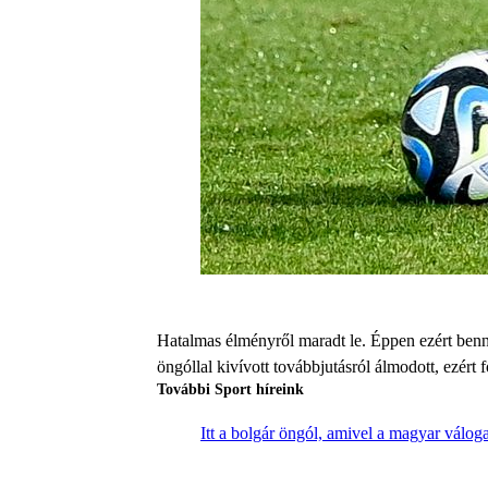
Hatalmas élményről maradt le. Éppen ezért benne
öngóllal kivívott továbbjutásról álmodott, ezért
További Sport híreink
Itt a bolgár öngól, amivel a magyar válogat