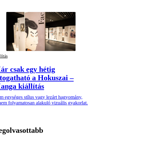
lítás
ár csak egy hétig
átogatható a Hokuszai –
anga kiállítás
m egységes stílus vagy lezárt hagyomány,
em folyamatosan alakuló vizuális gyakorlat.
egolvasottabb