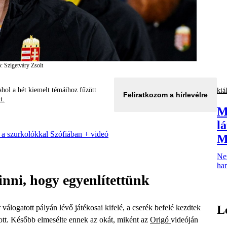
: Szigetváry Zsolt
hol a hét kiemelt témáihoz fűzött
kiál
Feliratkozom a hírlevélre
tt.
M
l
 a szurkolókkal Szófiában + videó
M
Ne
han
inni, hogy egyenlítettünk
válogatott pályán lévő játékosai kifelé, a cserék befelé kezdtek
L
tt. Később elmesélte ennek az okát, miként az
Origó
videóján