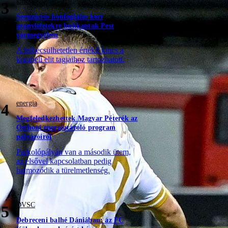
kincs
3
Szenzációs honfoglalás kori
aranyleletekre bukkantak Pest
vármegyében
A felbecsülhetetlen értékű kincs a
korabeli elit tagjaihoz tartozhatott.
energia
4
Megfeledkezhettek Magyar Péterék az
Otthoni energiatároló program
pályázóiról
Parkolópályán van a második ütem,
az elsővel kapcsolatban pedig
halmozódik a türelmetlenség.
DVSC
5
Debreceni balhé Dániában: az FC