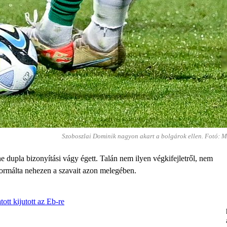
Szoboszlai Dominik nagyon akart a bolgárok ellen. Fotó: M
 dupla bizonyítási vágy égett. Talán nem ilyen végkifejletről, nem
 formálta nehezen a szavait azon melegében.
ott kijutott az Eb-re