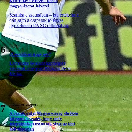
Köbenhavn elnézést kér és
magyarázatot követel
Szamba a szaunában – így értékelte a
dán sajtó a csapatuk fölényes
győzelmét a DVSC otthonában.
majka
6
„Csordában nagy arc”
Lemondta Sepsiszentgyörgyre
tervezett fellépését Majoros Péter
Majka.
mészáros csoport
7
A Szentkirályi Magyarország elnökén
kifogott a kérdés, hogy mely
településeken osztottak vizet az idei
hőhullámban