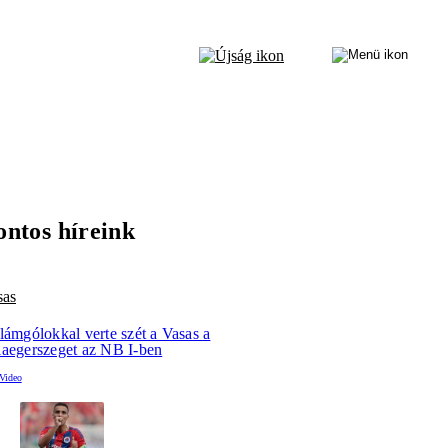
ontos híreink
sas
lámgólokkal verte szét a Vasas a
laegerszeget az NB I-ben