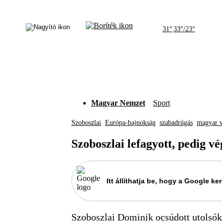
31°
33°/23°
Magyar Nemzet
Sport
Szoboszlai
Európa-bajnokság
szabadrúgás
magyar v
Szoboszlai lefagyott, pedig v
Itt állíthatja be, hogy a Google 
Szoboszlai Dominik ocsúdott utolsóké