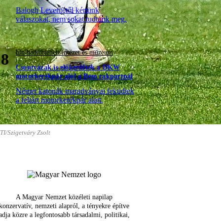
Balogh Leventétől kértünk
válaszokat, nem sokat tudtunk meg.
hm hadtörténeti intézet és múzeum
8
Csontvázak is előkerültek a DKW
motorkerékpár alól a Bem rakpartnál
Német katonák maradványai feküdtek
a feltárt motorkerékpár alatt.
TI/Szigetváry Zsolt
A Magyar Nemzet közéleti napilap
konzervatív, nemzeti alapról, a tényekre építve
adja közre a legfontosabb társadalmi, politikai,