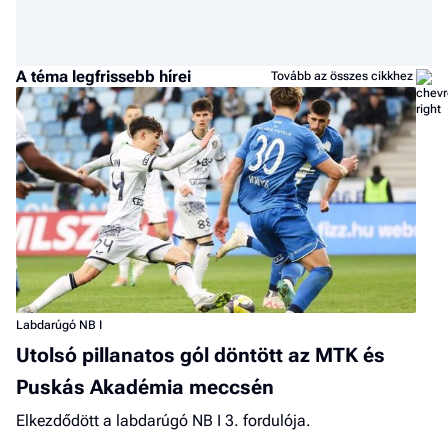
A téma legfrissebb hírei
Tovább az összes cikkhez
Labdarúgó NB I
Utolsó pillanatos gól döntött az MTK és
Puskás Akadémia meccsén
Elkezdődött a labdarúgó NB I 3. fordulója.