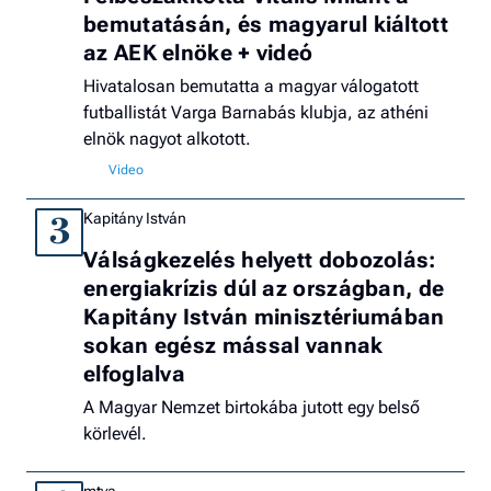
bemutatásán, és magyarul kiáltott
az AEK elnöke + videó
Hivatalosan bemutatta a magyar válogatott
futballistát Varga Barnabás klubja, az athéni
elnök nagyot alkotott.
Kapitány István
3
Válságkezelés helyett dobozolás:
energiakrízis dúl az országban, de
Kapitány István minisztériumában
sokan egész mással vannak
elfoglalva
A Magyar Nemzet birtokába jutott egy belső
körlevél.
mtva