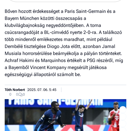
Bőven hozott érdekességet a Paris Saint-Germain és a
Bayern München közötti összecsapás a
klubvilágbajnokság negyeddöntőjében. A torna
csúcsrangadóját a BL-címvédő nyerte 2-0-ra. A találkozó
több mindenről emlékezetes maradhat, mint például
Dembélé tisztelgése Diogo Jota előtt, azonban Jamal
Musiala horrorsérülése beárnyékolja a pályán történteket.
Achraf Hakimi és Marquinhos értékelt a PSG részéről, míg
a Bayernből Vincent Kompany megsérült játékosa
egészségügyi állapotáról számolt be.
Tóth Norbert
2025. 07. 06. 5:45
0
0
0
Job
- he
vél