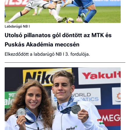
Labdarúgó NB I
Utolsó pillanatos gól döntött az MTK és
Puskás Akadémia meccsén
Elkezdődött a labdarúgó NB I 3. fordulója.