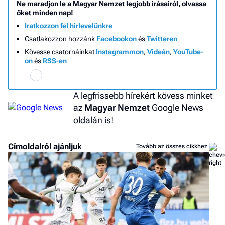
Ne maradjon le a Magyar Nemzet legjobb írásairól, olvassa
őket minden nap!
Iratkozzon fel hírlevelünkre
Csatlakozzon hozzánk
Facebookon
és
Twitteren
Kövesse csatornáinkat
Instagrammon
,
Videán
,
YouTube-
on
és
RSS-en
A legfrissebb hírekért kövess minket
az
Magyar Nemzet
Google News
oldalán is!
Címoldalról ajánljuk
Tovább az összes cikkhez