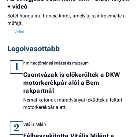
+ videó
Sötét hangulatú francia krimi, amely új szintre emelte a
műfajt.
Legolvasottabb
hm hadtörténeti intézet és múzeum
1
Csontvázak is előkerültek a DKW
motorkerékpár alól a Bem
rakpartnál
Német katonák maradványai feküdtek a feltárt
motorkerékpár alatt.
Vitális Milán
2
Félbeszakította Vitális Milánt a