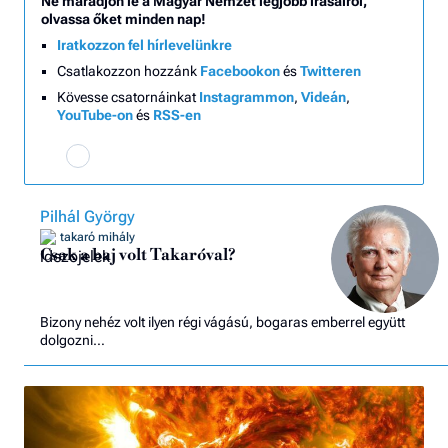
Ne maradjon le a Magyar Nemzet legjobb írásairól,
olvassa őket minden nap!
Iratkozzon fel hírlevelünkre
Csatlakozzon hozzánk
Facebookon
és
Twitteren
Kövesse csatornáinkat
Instagrammon
,
Videán
,
YouTube-on
és
RSS-en
Pilhál György
takaró mihály
Csak a baj volt Takaróval?
Bizony nehéz volt ilyen régi vágású, bogaras emberrel együtt
dolgozni…