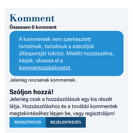
Komment
Összesen 0 komment
A kommentek nem szerkesztett
tartalmak, tartalmuk a szerzőjük
álláspontját tükrözi. Mielőtt hozzászólna,
kérjük, olvassa el a
kommentszabályzatot
.
Jelenleg nincsenek kommentek.
Szóljon hozzá!
Jelenleg csak a hozzászólások egy kis részét
látja. Hozzászóláshoz és a további kommentek
megtekintéséhez lépjen be, vagy regisztráljon!
REGISZTRÁCIÓ
BEJELENTKEZÉS