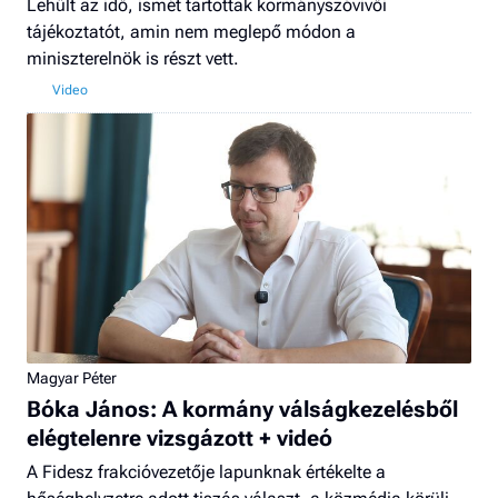
Lehűlt az idő, ismét tartottak kormányszóvivői
tájékoztatót, amin nem meglepő módon a
miniszterelnök is részt vett.
Magyar Péter
Bóka János: A kormány válságkezelésből
elégtelenre vizsgázott + videó
A Fidesz frakcióvezetője lapunknak értékelte a