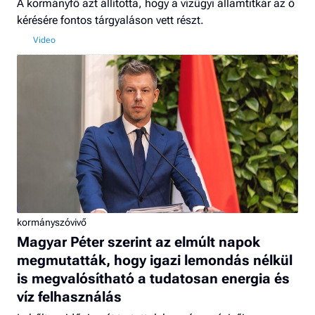
A kormányfő azt állította, hogy a vízügyi államtitkár az ő
kérésére fontos tárgyaláson vett részt.
kormányszóvivő
Magyar Péter szerint az elmúlt napok
megmutatták, hogy igazi lemondás nélkül
is megvalósítható a tudatosan energia és
víz felhasználás