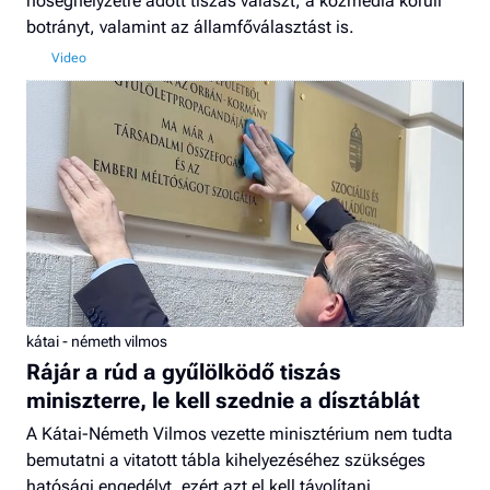
hőséghelyzetre adott tiszás választ, a közmédia körüli
botrányt, valamint az államfőválasztást is.
kátai - németh vilmos
Rájár a rúd a gyűlölködő tiszás
miniszterre, le kell szednie a dísztáblát
A Kátai-Németh Vilmos vezette minisztérium nem tudta
bemutatni a vitatott tábla kihelyezéséhez szükséges
hatósági engedélyt, ezért azt el kell távolítani.