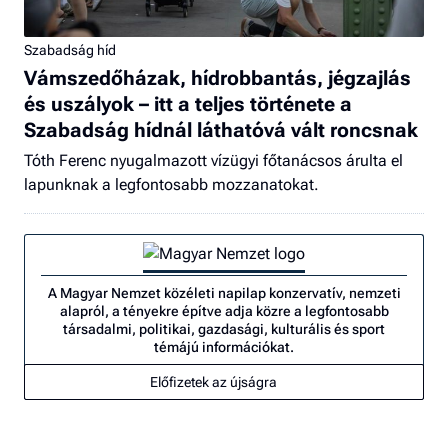
Szabadság híd
Vámszedőházak, hídrobbantás, jégzajlás
és uszályok – itt a teljes története a
Szabadság hídnál láthatóvá vált roncsnak
Tóth Ferenc nyugalmazott vízügyi főtanácsos árulta el
lapunknak a legfontosabb mozzanatokat.
A Magyar Nemzet közéleti napilap konzervatív, nemzeti
alapról, a tényekre építve adja közre a legfontosabb
társadalmi, politikai, gazdasági, kulturális és sport
témájú információkat.
Előfizetek az újságra