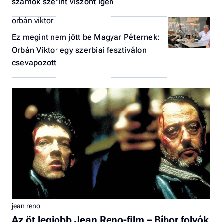
számok szerint viszont igen
orbán viktor
Ez megint nem jött be Magyar Péternek:
Orbán Viktor egy szerbiai fesztiválon
csevapozott
jean reno
Az öt legjobb Jean Reno-film – Bíbor folyók