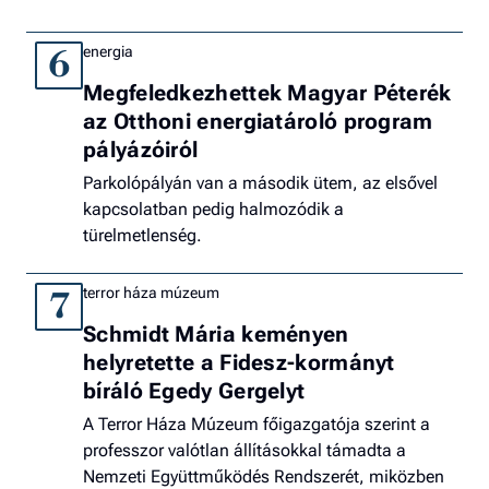
energia
6
Megfeledkezhettek Magyar Péterék
az Otthoni energiatároló program
pályázóiról
Parkolópályán van a második ütem, az elsővel
kapcsolatban pedig halmozódik a
türelmetlenség.
terror háza múzeum
7
Schmidt Mária keményen
helyretette a Fidesz-kormányt
bíráló Egedy Gergelyt
A Terror Háza Múzeum főigazgatója szerint a
professzor valótlan állításokkal támadta a
Nemzeti Együttműködés Rendszerét, miközben