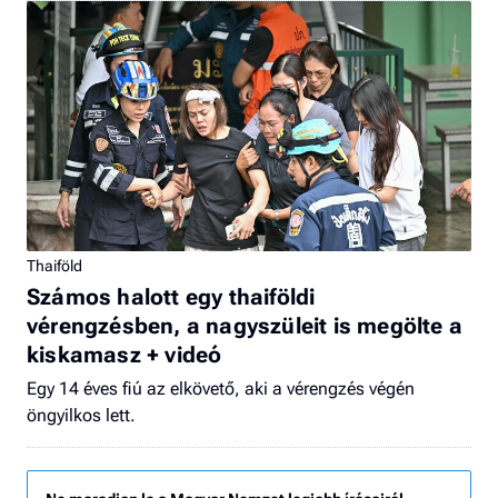
Thaiföld
Számos halott egy thaiföldi
vérengzésben, a nagyszüleit is megölte a
kiskamasz + videó
Egy 14 éves fiú az elkövető, aki a vérengzés végén
öngyilkos lett.