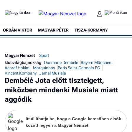
ORBÁN VIKTOR
MAGYAR PÉTER
TISZA-KORMÁNY
Magyar Nemzet
Sport
klubvilágbajnokság
Ousmane Dembélé
Bayern München
Achraf Hakimi
Marquinhos
Paris Saint-Germain FC
Vincent Kompany
Jamal Musiala
Dembélé Jota előtt tisztelgett,
miközben mindenki Musiala miatt
aggódik
Itt állíthatja be, hogy a Google keresőben elsők
között legyen a Magyar Nemzet