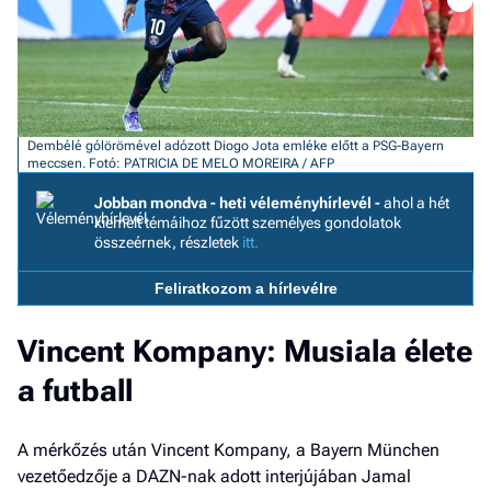
F
a 
Dembélé gólörömével adózott Diogo Jota emléke előtt a PSG-Bayern
meccsen. Fotó: PATRICIA DE MELO MOREIRA / AFP
Jobban mondva - heti véleményhírlevél -
ahol a hét
kiemelt témáihoz fűzött személyes gondolatok
összeérnek, részletek
itt.
Feliratkozom a hírlevélre
Vincent Kompany: Musiala élete
a futball
A mérkőzés után Vincent Kompany, a Bayern München
vezetőedzője a DAZN-nak adott interjújában Jamal